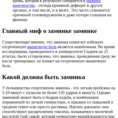
кровь, которая в результате собирается в
нижних
конечностях
- отсюда кровяной дефицит в других
органах, в том числе, и в мозге. Это часто становится
причиной головокружения и даже потери сознания на
финише.
Главный миф о заминке заминке
Существующее мнение, что заминка помогает избежать
отсроченную
мышечную боль
является ошибочным. Во время
исследования, проведенного в университете Сиднея на 25
атлетах, было установлено, что заминка, проведенная сразу же
после тренировки, не влияет на отсроченную мышечную
боль.
Какой должна быть заминка
У большинства спортсменов заминка - это легкая пробежка на
5-10 минут с пульсом не более 120 ударов в минуту. Однако
заминкой может быть и бодрая ходьба, и комбинации
упражнений из легкой гимнастики, и прыжки со скакалкой в
среднем темпе или просто растяжка. Научно доказано: они
способствуют расщеплению токсина, называемого молочной
кислотой (той самой, которая неминуемо вырабатывается при