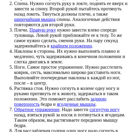
Спина. Нужно согнуть руку в локте, поднять ее вверх и
завести за спину. Второй рукой пытайтесь протянуть
назад локоть. Тянуться должны плечи, а также
широчайшая мышца
спины. Аналогичные действия
повторяются для второй руки.
Плечи.
Правую руку
нужно завести влево спереди
туловища. Левой рукой приближайте ее к телу. То же
самое нужно сделать, сменив руки. На пару секунд
задерживайтесь в
крайнем положении
.
Наклоны в стороны. Их нужно выполнять плавно и
медленно, чуть задерживаясь в конечном положении и
слегка двигаясь в земле.
Ноги. Самое простое упражнение. Нужно расстелить
коврик, сесть, максимально широко расставить ноги.
Выполняйте поочередные наклоны к каждой из ног,
после – в центр.
Растяжка стоя. Нужно согнуть в колене одну ногу и
руками притянуть ее к животу, задержаться в таком
положении. Это поможет расслабить
заднюю
поверхность
бедра и
ягодичные мышцы
.
Обратное упражнение
. Надо завести
согнутую ногу
назад, взяться рукой за носок и потянуться к ягодицам.
Таким образом, вы растягиваете переднюю мышцу
бедра.
Для расслабления голени одну ногу надо согнуть в