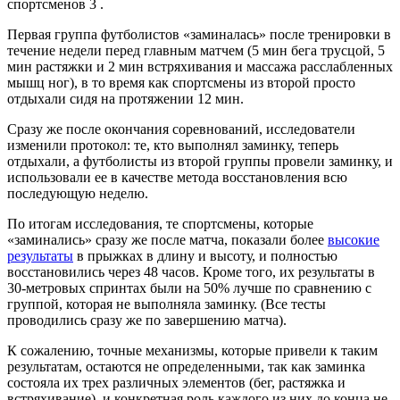
спортсменов 3 .
Первая группа футболистов «заминалась» после тренировки в
течение недели перед главным матчем (5 мин бега трусцой, 5
мин растяжки и 2 мин встряхивания и массажа расслабленных
мышц ног), в то время как спортсмены из второй просто
отдыхали сидя на протяжении 12 мин.
Сразу же после окончания соревнований, исследователи
изменили протокол: те, кто выполнял заминку, теперь
отдыхали, а футболисты из второй группы провели заминку, и
использовали ее в качестве метода восстановления всю
последующую неделю.
По итогам исследования, те спортсмены, которые
«заминались» сразу же после матча, показали более
высокие
результаты
в прыжках в длину и высоту, и полностью
восстановились через 48 часов. Кроме того, их результаты в
30-метровых спринтах были на 50% лучше по сравнению с
группой, которая не выполняла заминку. (Все тесты
проводились сразу же по завершению матча).
К сожалению, точные механизмы, которые привели к таким
результатам, остаются не определенными, так как заминка
состояла их трех различных элементов (бег, растяжка и
встряхивание), и конкретная роль каждого из них до конца не