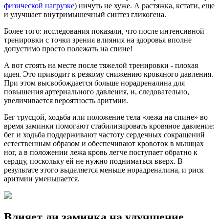
физической нагрузке
) ничуть не хуже. А растяжка, кстати, еще
и улучшает внутримышечный синтез гликогена.
Более того: исследования показали, что после интенсивной
тренировки с точки зрения влияния на здоровья вполне
допустимо просто полежать на спине!
А вот стоять на месте после тяжелой тренировки - плохая
идея. Это приводит к резкому снижению кровяного давления.
При этом высвобождается больше норадреналина для
повышения артериального давления, и, следовательно,
увеличивается вероятность аритмии.
Бег трусцой, ходьба или положение тела «лежа на спине» во
время заминки помогают стабилизировать кровяное давление:
бег и ходьба поддерживают частоту сердечных сокращений
естественным образом и обеспечивают кровоток в мышцах
ног, а в положении лежа кровь легче поступает обратно к
сердцу, поскольку ей не нужно подниматься вверх. В
результате этого выделяется меньше норадреналина, и риск
аритмии уменьшается.
Влияет ли заминка на улучшение