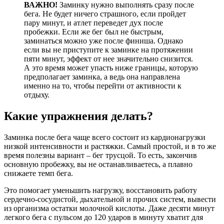
ВАЖНО!
Заминку нужно выполнять сразу после
бега. Не будет ничего страшного, если пройдет
пару минут, и атлет переведет дух после
пробежки. Если же бег был не быстрым,
заминаться можно уже после финиша. Однако
если вы не приступите к заминке на протяжении
пяти минут, эффект от нее значительно снизится.
А это время может упасть ниже границы, которую
предполагает заминка, а ведь она направлена
именно на то, чтобы перейти от активности к
отдыху.
Какие упражнения делать?
Заминка после бега чаще всего состоит из кардионагрузки
низкой интенсивности и растяжки. Самый простой, и в то же
время полезны вариант – бег трусцой. То есть, закончив
основную пробежку, вы не останавливаетесь, а плавно
снижаете темп бега.
Это помогает уменьшить нагрузку, восстановить работу
сердечно-сосудистой, дыхательной и прочих систем, вывести
из организма остатки молочной кислоты. Даже десяти минут
легкого бега с пульсом до 120 ударов в минуту хватит для