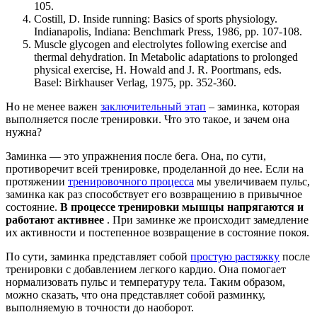
105.
Costill, D. Inside running: Basics of sports physiology.
Indianapolis, Indiana: Benchmark Press, 1986, pp. 107-108.
Muscle glycogen and electrolytes following exercise and
thermal dehydration. In Metabolic adaptations to prolonged
physical exercise, H. Howald and J. R. Poortmans, eds.
Basel: Birkhauser Verlag, 1975, pp. 352-360.
Но не менее важен
заключительный этап
– заминка, которая
выполняется после тренировки. Что это такое, и зачем она
нужна?
Заминка — это упражнения после бега. Она, по сути,
противоречит всей тренировке, проделанной до нее. Если на
протяжении
тренировочного процесса
мы увеличиваем пульс,
заминка как раз способствует его возвращению в привычное
состояние.
В процессе тренировки мышцы напрягаются и
работают активнее
. При заминке же происходит замедление
их активности и постепенное возвращение в состояние покоя.
По сути, заминка представляет собой
простую растяжку
после
тренировки с добавлением легкого кардио. Она помогает
нормализовать пульс и температуру тела. Таким образом,
можно сказать, что она представляет собой разминку,
выполняемую в точности до наоборот.