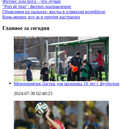
Фитнес или йога – что лучше
"Port de bras": фитнес-направление
Объясняем на пальцах: жесты в пляжном волейболе
Конь-мерин: все за и против кастрации
Главное за сегодня
Мероприятия Лагерь для мальчика 10 лет с футболом
2024-07-30 02:40:23