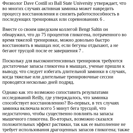
Физиолог Dave Costill из Ball State University утверждает, что
во многих случаях активная заминка может навредить
процессу восстановления и снизить работоспособность в
последующих тренировках или соревнованиях 6 .
Вместе со своим шведским коллегой Bengt Saltin он
обнаружил, что до 75 процентов гликогена, потраченного во
время тяжелой тренировки, можно довольно быстро
восстановить в мышцах ног, если бегуны отдыхают, а не
бегают трусцой после ее завершения 7 .
Поскольку для высокоинтенсивных тренировок требуются
достаточные запасы гликогена в мышцах, ученые пришли к
выводу, что следует избегать длительной заминки в случаях,
когда тяжелые или длительные тренировочные сессии
проводятся несколько дней подряд.
Однако как это возможно сопоставить результатами
исследований Reilly, где утверждалось, что заминка
способствует восстановлению? Во-первых, в тех случаях
заминка включала всего 5 минут бега трусцой, что
недостаточно, чтобы существенно повлиять на запасы
мышечного гликогена. Во-вторых, возможно сказался
положительных эффект растяжки, так как ее выполнение не
требует использования драгоценных запасов гликогена; также