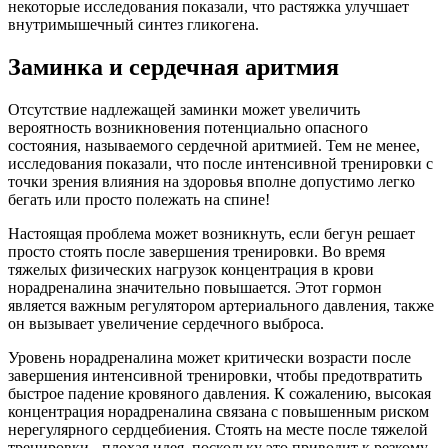
некоторые исследования показали, что растяжка улучшает
внутримышечный синтез гликогена.
Заминка и сердечная аритмия
Отсутствие надлежащей заминки может увеличить
вероятность возникновения потенциально опасного
состояния, называемого сердечной аритмией. Тем не менее,
исследования показали, что после интенсивной тренировки с
точки зрения влияния на здоровья вполне допустимо легко
бегать или просто полежать на спине!
Настоящая проблема может возникнуть, если бегун решает
просто стоять после завершения тренировки. Во время
тяжелых физических нагрузок концентрация в крови
норадреналина значительно повышается. Этот гормон
является важным регулятором артериального давления, также
он вызывает увеличение сердечного выброса.
Уровень норадреналина может критически возрасти после
завершения интенсивной тренировки, чтобы предотвратить
быстрое падение кровяного давления. К сожалению, высокая
концентрация норадреналина связана с повышенным риском
нерегулярного сердцебиения. Стоять на месте после тяжелой
тренировки - плохая идея, поскольку это приводит к резкому