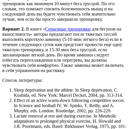
тренировок как минимум 10 минут бега трусцой. По его
словам, это поможет снизить болезненность мышц и на
следующий день вы будете чувствовать себя значительно
лучше, чем если бы просто завершили тренировку.
Вариант 2.
В книге «
Серьезные тренировки
для бегунов на
выносливость» авторы предлагают после тяжелых сессий
выполнять короткую заминку (5-10 мин легкого бега) если в
течение следующих суток вам предстоит провести еще одну
тяжелую тренировку, и 15-30 мин бега трусцой, если
запланирован легкий день. Во время заминки следует
избегать переохлаждения или перегрева, вы должны
чувствовать себя комфортно. Также заминка может включать
в себя упражнения на растяжку.
Список литературы:
Sleep deprivation and the athlete. In Sleep deprivation, C.
Kushida, ed. New York: Marcel Decker, 2004, pp. 313-314.
Effect of an active warm-down following competitive soccer.
In Science and football IV, W. Spinks, T. Reilly, and A.
Murphy, eds. London: Routledge, 2002, pp. 226-229.
Lactate removal at rest and during exercise. In Metabolic
adaptations to prolonged physical exercise, H. Howald and
J.R. Poortmans, eds. Basel: Birkhauser Verlag, 1975, pp. 101-