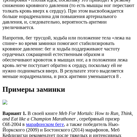
снижению кровяного давления (то есть мышцы ног перестают
толкать кровь вверх к сердцу). При этом высвобождается
больше норадреналина для повышения артериального
давления, и, следовательно, вероятность аритмии
увеличивается.
Напротив, бег трусцой, ходьба или положение тела «лежа на
спине» во время заминки помогают стабилизировать
кровяное давление: бег и ходьба поддерживают частоту
сердечных сокращений естественным образом и
обеспечивают кровоток в мышцах ног, а в положении лежа
кровь легче поступает обратно к сердцу, поскольку ей не
нужно подниматься вверх. В результате этого выделяется
меньше норадреналина, и риск аритмии уменьшается 8 .
Примеры заминки
Вариант 1.
В своей книге
Meb For Mortals: How to Run, Think,
and Eat like a Champion Marathoner
, серебряный призер
ОИ-2004 в
марафонском беге
, а также победитель Нью-
Йоркского (2009) и Бостонского (2014) марафонов, Меб
Кефлизигхи рекомендует после тяжелых и интенсивных