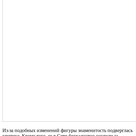
Из-за подобных изменений фигуры знаменитость подверглась
критике. Кроме того, ее в Сети безжалостно осудили за