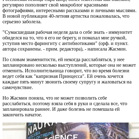
регулярно пополняет свой микроблог красивыми
фотографиями, интересными рассказами и личными мыслями.
В новой публикации 40-летняя артистка пожаловалась, что
серьезно заболела.
"Сумасшедшая рабочая неделя дала о себе знать - иммунитет
обиделся на то, что я его не берегу, и помахал мне ручкой,
уступив место фарингиту с антибиотиками" (орф. и пункт.
автора сохранены. - прим. редактора), - написала Жасмин.
По словам знаменитости, ей некогда расслабляться, у нее
запланировано несколько выступлений, которые она не может
отменить. Исполнительница говорит, что во время болезни
ведет себя как "капризная Принцесса". Ей очень хочется
каждые пять минут звонить своему супругу и жаловаться на
самочувствие.
Но Жасмин поняла, что не может позволить себе
расслабиться, поэтому взяла себя в руки и сделала все, что
запланировала раннее. И даже болезнь не помешала ей
закончить начатое.