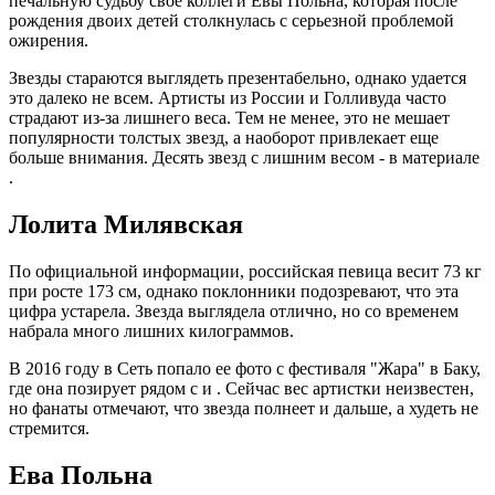
печальную судьбу свое коллеги Евы Польна, которая после
рождения двоих детей столкнулась с серьезной проблемой
ожирения.
Звезды стараются выглядеть презентабельно, однако удается
это далеко не всем. Артисты из России и Голливуда часто
страдают из-за лишнего веса. Тем не менее, это не мешает
популярности толстых звезд, а наоборот привлекает еще
больше внимания. Десять звезд с лишним весом - в материале
.
Лолита Милявская
По официальной информации, российская певица весит 73 кг
при росте 173 см, однако поклонники подозревают, что эта
цифра устарела. Звезда выглядела отлично, но со временем
набрала много лишних килограммов.
В 2016 году в Сеть попало ее фото с фестиваля "Жара" в Баку,
где она позирует рядом с и . Сейчас вес артистки неизвестен,
но фанаты отмечают, что звезда полнеет и дальше, а худеть не
стремится.
Ева Польна