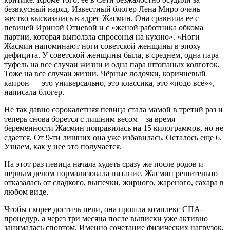
безвкусный наряд. Известный блогер Лена Миро очень
жестко высказалась в адрес Жасмин. Она сравнила ее с
певицей Ириной Отиевой и с «женой работника обкома
партии, которая выползла спросонья на кухню». «Ноги
Жасмин напоминают ноги советской женщины в эпоху
дефицита. У советской женщины была, в среднем, одна пара
туфель на все случаи жизни и одна пара штопаных колготок.
Тоже на все случаи жизни. Чёрные лодочки, коричневый
капрон — это универсально, это классика, это «подо всё»», —
написала блогер.
Не так давно сорокалетняя певица стала мамой в третий раз и
теперь снова борется с лишним весом – за время
беременности Жасмин поправилась на 15 килограммов, но не
сдается. От 9-ти лишних она уже избавилась. Осталось еще 6.
Узнаем, как у нее это получается.
На этот раз певица начала худеть сразу же после родов и
первым делом нормализовала питание. Жасмин решительно
отказалась от сладкого, выпечки, жирного, жареного, сахара в
любом виде.
Чтобы скорее достичь цели, она прошла комплекс СПА-
процедур, а через три месяца после выписки уже активно
занималась спортом. Именно сочетание физических нагрузок,