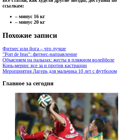
Все статьи, как худели другие звезды, доступны по
ссылкам:
– минус 16 кг
– минус 20 кг
Похожие записи
Фитнес или йога – что лучше
"Port de bras": фитнес-направление
Объясняем на пальцах: жесты в пляжном волейболе
Конь-мерин: все за и против кастрации
Мероприятия Лагерь для мальчика 10 лет с футболом
Главное за сегодня