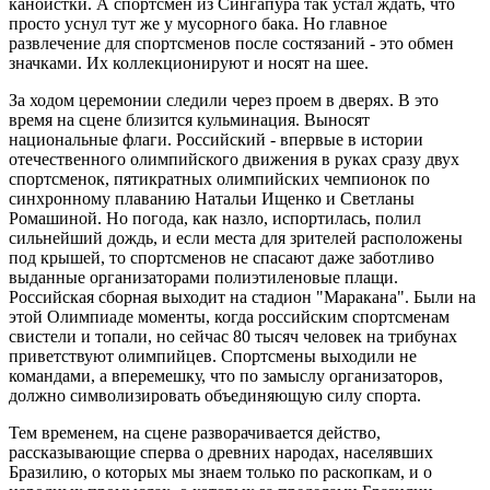
каноистки. А спортсмен из Сингапура так устал ждать, что
просто уснул тут же у мусорного бака. Но главное
развлечение для спортсменов после состязаний - это обмен
значками. Их коллекционируют и носят на шее.
За ходом церемонии следили через проем в дверях. В это
время на сцене близится кульминация. Выносят
национальные флаги. Российский - впервые в истории
отечественного олимпийского движения в руках сразу двух
спортсменок, пятикратных олимпийских чемпионок по
синхронному плаванию Натальи Ищенко и Светланы
Ромашиной. Но погода, как назло, испортилась, полил
сильнейший дождь, и если места для зрителей расположены
под крышей, то спортсменов не спасают даже заботливо
выданные организаторами полиэтиленовые плащи.
Российская сборная выходит на стадион "Маракана". Были на
этой Олимпиаде моменты, когда российским спортсменам
свистели и топали, но сейчас 80 тысяч человек на трибунах
приветствуют олимпийцев. Спортсмены выходили не
командами, а вперемешку, что по замыслу организаторов,
должно символизировать объединяющую силу спорта.
Тем временем, на сцене разворачивается действо,
рассказывающие сперва о древних народах, населявших
Бразилию, о которых мы знаем только по раскопкам, и о