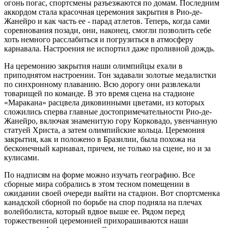
огонь погас, спортсмены разъезжаются по домам. Последним
аккордом стала красочная церемония закрытия в Рио-де-
Жанейро и как часть ее - парад атлетов. Теперь, когда сами
соревнования позади, они, наконец, смогли позволить себе
хоть немного расслабиться и погрузиться в атмосферу
карнавала. Настроения не испортил даже проливной дождь.
На церемонию закрытия наши олимпийцы ехали в
приподнятом настроении. Тон задавали золотые медалистки
по синхронному плаванию. Всю дорогу они развлекали
товарищей по команде. В это время сцена на стадионе
«Маракана» расцвела диковинными цветами, из которых
сложились сперва главные достопримечательности Рио-де-
Жанейро, включая знаменитую гору Корковадо, увенчанную
статуей Христа, а затем олимпийские кольца. Церемония
закрытия, как и положено в Бразилии, была похожа на
бесконечный карнавал, причем, не только на сцене, но и за
кулисами.
По надписям на форме можно изучать географию. Все
сборные мира собрались в этом тесном помещении в
ожидании своей очереди выйти на стадион. Вот спортсменка
канадской сборной по борьбе на спор подняла на плечах
волейболиста, который вдвое выше ее. Рядом перед
торжественной церемонией прихорашиваются наши