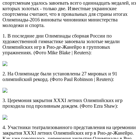
спортсменам удалось завоевать всего одиннадцать медалей, из
которых золотых - только две. Известные украинские
спортсмены считают, что в провальных для страны итогах
Олимпиады-2016 виноваты чиновники министерства
молодежи и спорта.
1. В последние дни Олимпиады сборная России по
художественной гимнастике завоевала золотые медали
Олимпийских игр в Рио-де-Жанейро в групповых
упражнениях. (Фото Mike Blake | Reuters):
2. На Олимпиаде были установлены 27 мировых и 91
олимпийский рекорд. (Фото Paul Robinson | Reuters):
3. Церемония закрытия XXXI летних Олимпийских игр
проходила под проливным дождем. (Фото Ezra Shaw):
4. Участники театрализованного представления на церемонии
закрытия XXXI летних Олимпийских игр в Рио-де-Жанейро.
Как уже говорилось, церемония закрытия Олимпиады в Рио