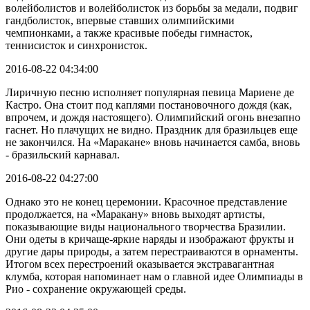
волейболистов и волейболисток из борьбы за медали, подвиг
гандболисток, впервые ставших олимпийскими
чемпионками, а также красивые победы гимнасток,
теннисисток и синхронисток.
2016-08-22 04:34:00
Лиричную песню исполняет популярная певица Мариене де
Кастро. Она стоит под каплями постановочного дождя (как,
впрочем, и дождя настоящего). Олимпийский огонь внезапно
гаснет. Но плачущих не видно. Праздник для бразильцев еще
не закончился. На «Маракане» вновь начинается самба, вновь
- бразильский карнавал.
2016-08-22 04:27:00
Однако это не конец церемонии. Красочное представление
продолжается, на «Маракану» вновь выходят артисты,
показывающие виды национального творчества Бразилии.
Они одеты в кричаще-яркие наряды и изображают фрукты и
другие дары природы, а затем перестраиваются в орнаменты.
Итогом всех перестроений оказывается экстравагантная
клумба, которая напоминает нам о главной идее Олимпиады в
Рио - сохранение окружающей среды.