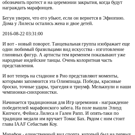
обозначить протест и на церемонии закрытия, когда будут
награждать марафонцев.
Бегун уверен, что его убьют, если он вернется в Эфиопию.
Дома у Лилесы остались жена и двое детей.
2016-08-22 03:31:00
И вот - новый поворот. Танцевальная группа изображает еще
один любимый бразильцами вид искусства - изготовление
глиняных фигур. А артисты тем временем показывают уже
народные индейские танцы. Очень колоритная часть
представления.
И вот теперь на стадионе в Рио представляют моменты,
которыми запомнится эта Олимпиада. Победы, красивые
броски, точные удары, трагедия и триумф. Мелькнули и наши
чемпионки-синхронистки.
Начинается традиционная для Игр церемония - награждение
победителей марафонского забега. На поле вышли Элиуд
Кипчоге, Фейиса Лилеса и Гален Рапп. И опять-таки по
традиции медали им вручает Томас Бах. Рядом с ним стоит
глава IAAF Себастьян Коу.
Марафон - единственный вид спорта, который был на первых