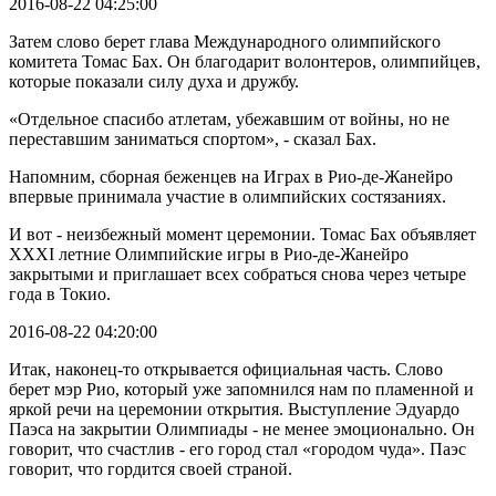
2016-08-22 04:25:00
Затем слово берет глава Международного олимпийского
комитета Томас Бах. Он благодарит волонтеров, олимпийцев,
которые показали силу духа и дружбу.
«Отдельное спасибо атлетам, убежавшим от войны, но не
переставшим заниматься спортом», - сказал Бах.
Напомним, сборная беженцев на Играх в Рио-де-Жанейро
впервые принимала участие в олимпийских состязаниях.
И вот - неизбежный момент церемонии. Томас Бах объявляет
XXXI летние Олимпийские игры в Рио-де-Жанейро
закрытыми и приглашает всех собраться снова через четыре
года в Токио.
2016-08-22 04:20:00
Итак, наконец-то открывается официальная часть. Слово
берет мэр Рио, который уже запомнился нам по пламенной и
яркой речи на церемонии открытия. Выступление Эдуардо
Паэса на закрытии Олимпиады - не менее эмоционально. Он
говорит, что счастлив - его город стал «городом чуда». Паэс
говорит, что гордится своей страной.