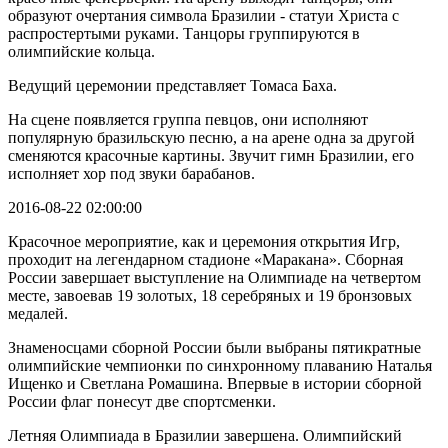
образуют очертания символа Бразилии - статуи Христа с
распростертыми руками. Танцоры группируются в
олимпийские кольца.
Ведущий церемонии представляет Томаса Баха.
На сцене появляется группа певцов, они исполняют
популярную бразильскую песню, а на арене одна за другой
сменяются красочные картины. Звучит гимн Бразилии, его
исполняет хор под звуки барабанов.
2016-08-22 02:00:00
Красочное мероприятие, как и церемония открытия Игр,
проходит на легендарном стадионе «Маракана». Сборная
России завершает выступление на Олимпиаде на четвертом
месте, завоевав 19 золотых, 18 серебряных и 19 бронзовых
медалей.
Знаменосцами сборной России были выбраны пятикратные
олимпийские чемпионки по синхронному плаванию Наталья
Ищенко и Светлана Ромашина. Впервые в истории сборной
России флаг понесут две спортсменки.
Летняя Олимпиада в Бразилии завершена. Олимпийский