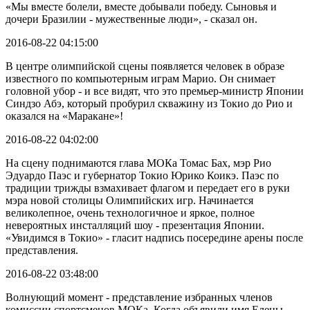
«Мы вместе болели, вместе добывали победу. Сыновья и
дочери Бразилии - мужественные люди», - сказал он.
2016-08-22 04:15:00
В центре олимпийской сцены появляется человек в образе
известного по компьютерным играм Марио. Он снимает
головной убор - и все видят, что это премьер-министр Японии
Синдзо Абэ, который пробурил скважину из Токио до Рио и
оказался на «Маракане»!
2016-08-22 04:02:00
На сцену поднимаются глава МОКа Томас Бах, мэр Рио
Эдуардо Паэс и губернатор Токио Юрико Коикэ. Паэс по
традиции трижды взмахивает флагом и передает его в руки
мэра новой столицы Олимпийских игр. Начинается
великолепное, очень технологичное и яркое, полное
невероятных инсталляций шоу - презентация Японии.
«Увидимся в Токио» - гласит надпись посередине арены после
представления.
2016-08-22 03:48:00
Волнующий момент - представление избранных членов
комиссии спортсменов МОКа. Когда объявили имя Елены