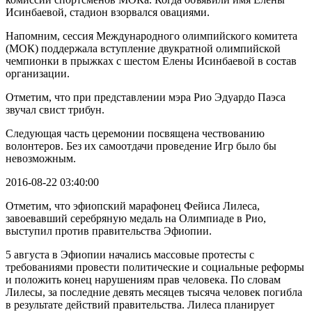
Исинбаевой, стадион взорвался овациями.
Напомним, сессия Международного олимпийского комитета
(МОК) поддержала вступление двукратной олимпийской
чемпионки в прыжках с шестом Елены Исинбаевой в состав
организации.
Отметим, что при представлении мэра Рио Эдуардо Паэса
звучал свист трибун.
Следующая часть церемонии посвящена чествованию
волонтеров. Без их самоотдачи проведение Игр было бы
невозможным.
2016-08-22 03:40:00
Отметим, что эфиопский марафонец Фейиса Лилеса,
завоевавший серебряную медаль на Олимпиаде в Рио,
выступил против правительства Эфиопии.
5 августа в Эфиопии начались массовые протесты с
требованиями провести политические и социальные реформы
и положить конец нарушениям прав человека. По словам
Лилесы, за последние девять месяцев тысяча человек погибла
в результате действий правительства. Лилеса планирует