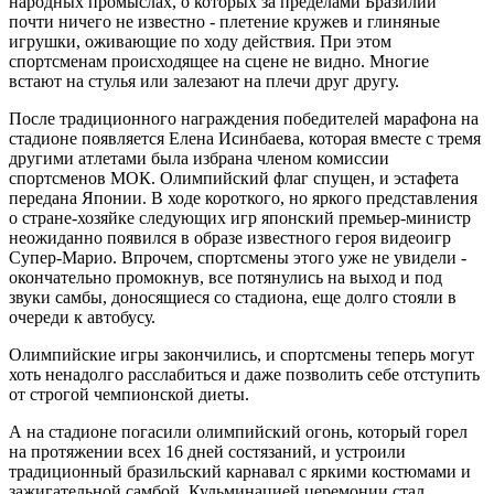
народных промыслах, о которых за пределами Бразилии
почти ничего не известно - плетение кружев и глиняные
игрушки, оживающие по ходу действия. При этом
спортсменам происходящее на сцене не видно. Многие
встают на стулья или залезают на плечи друг другу.
После традиционного награждения победителей марафона на
стадионе появляется Елена Исинбаева, которая вместе с тремя
другими атлетами была избрана членом комиссии
спортсменов МОК. Олимпийский флаг спущен, и эстафета
передана Японии. В ходе короткого, но яркого представления
о стране-хозяйке следующих игр японский премьер-министр
неожиданно появился в образе известного героя видеоигр
Супер-Марио. Впрочем, спортсмены этого уже не увидели -
окончательно промокнув, все потянулись на выход и под
звуки самбы, доносящиеся со стадиона, еще долго стояли в
очереди к автобусу.
Олимпийские игры закончились, и спортсмены теперь могут
хоть ненадолго расслабиться и даже позволить себе отступить
от строгой чемпионской диеты.
А на стадионе погасили олимпийский огонь, который горел
на протяжении всех 16 дней состязаний, и устроили
традиционный бразильский карнавал с яркими костюмами и
зажигательной самбой. Кульминацией церемонии стал