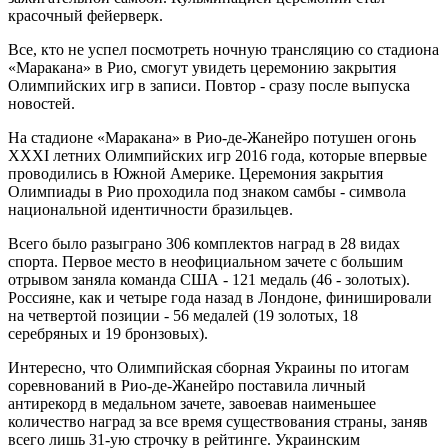
красочный фейерверк.
Все, кто не успел посмотреть ночную трансляцию со стадиона
«Маракана» в Рио, смогут увидеть церемонию закрытия
Олимпийских игр в записи. Повтор - сразу после выпуска
новостей.
На стадионе «Маракана» в Рио-де-Жанейро потушен огонь
XXXI летних Олимпийских игр 2016 года, которые впервые
проводились в Южной Америке. Церемония закрытия
Олимпиады в Рио проходила под знаком самбы - символа
национальной идентичности бразильцев.
Всего было разыграно 306 комплектов наград в 28 видах
спорта. Первое место в неофициальном зачете с большим
отрывом заняла команда США - 121 медаль (46 - золотых).
Россияне, как и четыре года назад в Лондоне, финишировали
на четвертой позиции - 56 медалей (19 золотых, 18
серебряных и 19 бронзовых).
Интересно, что Олимпийская сборная Украины по итогам
соревнований в Рио-де-Жанейро поставила личный
антирекорд в медальном зачете, завоевав наименьшее
количество наград за все время существования страны, заняв
всего лишь 31-ую строчку в рейтинге. Украинским