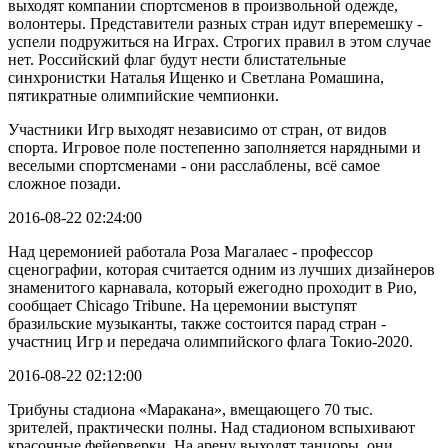
выходят компании спортсменов в произвольной одежде,
волонтеры. Представители разных стран идут вперемешку -
успели подружиться на Играх. Строгих правил в этом случае
нет. Российский флаг будут нести блистательные
синхронистки Наталья Ищенко и Светлана Ромашина,
пятикратные олимпийские чемпионки.
Участники Игр выходят независимо от стран, от видов
спорта. Игровое поле постепенно заполняется нарядными и
веселыми спортсменами - они расслаблены, всё самое
сложное позади.
2016-08-22 02:24:00
Над церемонией работала Роза Магалаес - профессор
сценографии, которая считается одним из лучших дизайнеров
знаменитого карнавала, который ежегодно проходит в Рио,
сообщает Chicago Tribune. На церемонии выступят
бразильские музыканты, также состоится парад стран -
участниц Игр и передача олимпийского флага Токио-2020.
2016-08-22 02:12:00
Трибуны стадиона «Маракана», вмещающего 70 тыс.
зрителей, практически полны. Над стадионом вспыхивают
красочные фейерверки. На арену выходят танцоры, они