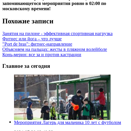
запоминающегося мероприятия ровно в 02:00 по
московскому времени!
Похожие записи
Занятия на пилоне - эффективная спортивная нагрузка
Фитнес или йога – что лучше
"Port de bras": фитнес-направление
Объясняем на пальцах: жесты в пляжном волейболе
Конь-мерин: все за и против кастрации
Главное за сегодня
Мероприятия Лагерь для мальчика 10 лет с футболом