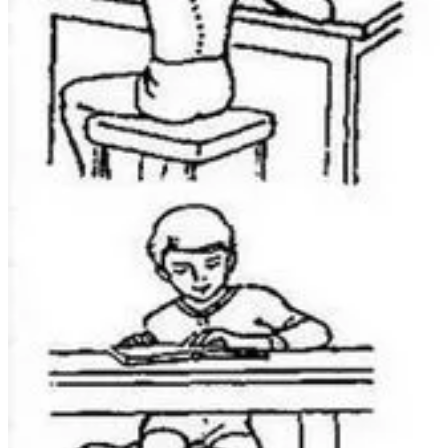
Красивая осанка — это ровная спина и расправленная груд
Причины плохой осанки
К изменениям
позвоночного столба
приводят: