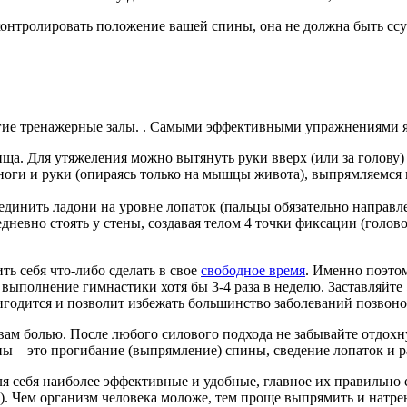
не все они одинаково хорошо влияют на мышцы спины. Наибол
ется в максимальном сведении лопаток и в физиологическом вы
При подтягивании голова должна смотреть ровно прямо, не подн
 где мы упираемся тазом в мягкий валик, а ноги фиксируются п
сгибании, разгибании руки находятся за головой, что увеличи
лнении
данного упражнения
спина должна быть ровной, иначе осн
для себя оптимальный вес гантель. Они не должны быстро утом
олнять в стороны и вперед.
ительно тренируются
мышечных волокон
спины (особенно поясничн
инить лопатки вместе.
ти тренажера на себя спину отклоняем немного назад (на 10–15 
озволяет регулировать вес нагрузки. Можно выполнять одной р
ием. По механизму действия схожи с махом гантель, но больше
тролировать положение вашей спины, она не должна быть ссутул