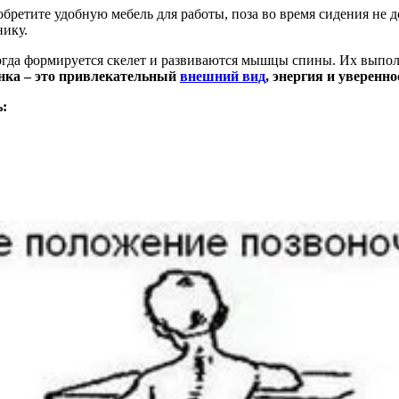
зку на ноги. Прежде чем пускаться в самостоятельное плавание в
чший стиль
для «выпрямления спины» — брасс.
и идентичны силовым урокам, но не дают осевого давления на п
ятий, а на их качестве. Вам стоит попробовать йогу. Новичкам 
а. Йогой следует заниматься три раза в неделю, чтобы достичь
 и перейти к
самостоятельным занятиям
дома. Занятия йогой позв
нировки на эллиптическом или
гребном тренажере
, либо плаван
обретите удобную мебель для работы, поза во время сидения не
нику.
 когда формируется скелет и развиваются мышцы спины. Их вып
нка – это привлекательный
внешний вид
, энергия и увереннос