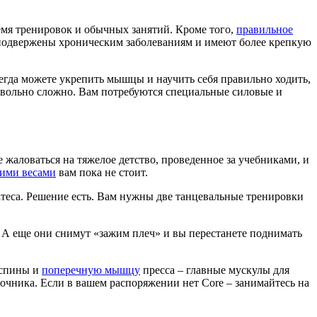
являются:
 взять в них груз.
ак каркас лодки. Более легкий вариант – это подъем только
ены вверх).
ой, плечами, ягодицами и пятками). Именно такую позу вы
му многие выбирают спортзал и занимаются с тренером. Но
, так как именно в
детском возрасте
происходит формирование
чника.
ть, а перед тренировкой качественно проведите
асправление плеч.
сделать. Заведите привычку контролировать положение спины
енировать спину, особенно упражнения эффективны в детском
ремя тренировок и обычных занятий. Кроме того,
правильное
ше подвержены хроническим заболеваниям и имеют более крепкую
сегда можете укрепить мышцы и научить себя правильно ходить,