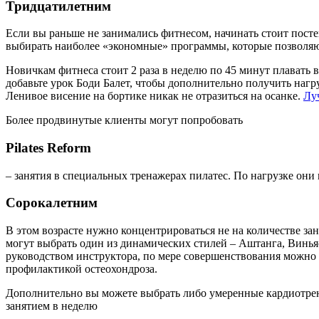
стоять, сидеть. И взрослым это дается легче, чем детям, ведь
аэробные уроки и как минимум 3 месяца времени.
Двадцатилетним
Вам нелишним будет узнать, что даже серьезный сколиоз поддает
действуйте. Ваши мышцы уже достаточно развиты, но, тем не 
Если есть нарушения осанки, сначала надо укрепить спину бол
в стиле хип-хоп, фанк, стрит-джаз, и два занятия под названием
Танцы научат вас двигаться с прямой спиной и «возвращать» 
их вверх, а значит, мышцы трапеции больше не будут болеть.
Core – занятия на специальных неустойчивых платформах или
вашей осанки. А еще занятия на неустойчивой платформе учат 
фитболе или платформе Power Plate.
Тридцатилетним
Если вы раньше не занимались фитнесом, начинать стоит посте
выбирать наиболее «экономные» программы, которые позволяют 
Новичкам фитнеса стоит 2 раза в неделю по 45 минут плавать в 