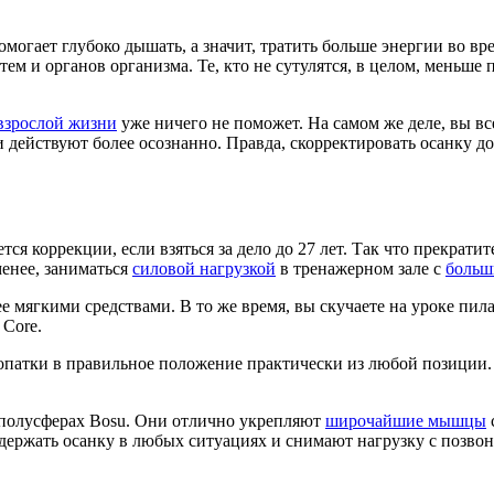
рогие тренажерные залы. . Самыми эффективными упражнениями 
. Для утяжеления можно вытянуть руки вверх (или за голову) и
оги и руки (опираясь только на мышцы живота), выпрямляемся к
оединить ладони на уровне лопаток (пальцы обязательно направл
дневно стоять у стены, создавая телом 4 точки фиксации (голов
ить себя что-либо сделать в свое
свободное время
. Именно поэто
 выполнение гимнастики хотя бы 3-4 раза в неделю. Заставляйте 
годится и позволит избежать большинство заболеваний позвоно
ам болью. После любого силового подхода не забывайте отдохну
ы – это прогибание (выпрямление) спины, сведение лопаток и р
 себя наиболее эффективные и удобные, главное их правильно 
). Чем организм человека моложе, тем проще выпрямить и натр
омогает глубоко дышать, а значит, тратить больше энергии во в
тем и органов организма. Те, кто не сутулятся, в целом, мень
взрослой жизни
уже ничего не поможет. На самом же деле, вы в