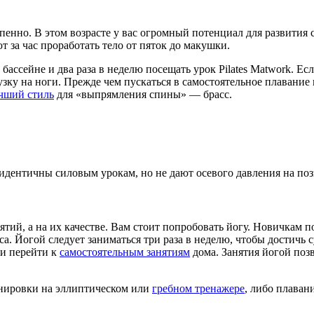
 они действуют более осознанно. Правда, скорректировать осанку
ся коррекции, если взяться за дело до 27 лет. Так что прекрати
менее, заниматься
силовой нагрузкой
в тренажерном зале с
больш
ее мягкими средствами. В то же время, вы скучаете на уроке пи
 Core.
лопатки в правильное положение практически из любой позиции.
 полусферах Bosu. Они отлично укрепляют
широчайшие мышцы
держать осанку в любых ситуациях и снимают нагрузку с позвон
пенно. В этом возрасте у вас огромный потенциал для развития 
за час проработать тело от пяток до макушки.
бассейне и два раза в неделю посещать урок Pilates Matwork. Ес