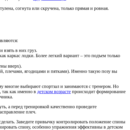
ее полезными будут следующие
силовые движения
:
тяжении позвонков. Если вы не можете подтянуться, то можно
иматься вверх. Основное силовое воздействие направлено на
ятками. Далее совершаем махово-разгибательное упражнение,
вает нагрузку на мышцы спины. Для более продвинутых людей в
овное физическое воздействие пойдет не на нее, а на мышцы
лять мышцы рук. Таким упражнением вы тренируете плечевой
ые). Для этого наклонитесь вперед, создавая телом угол в 90
градусов), а при возвращении, наклоняемся вперед.
укой (не желательно) для тренировки отдельных мышц.
 воздействуют на
грудные мышцы
и на плечевой пояс.
ена, согнута или скручена, только прямая и ровная.