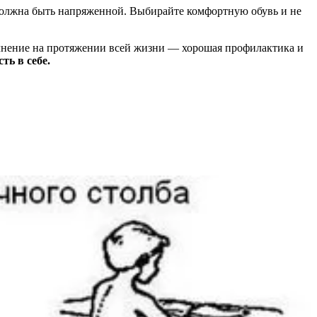
 бассейне, наймите тренера, чтобы он показал вам технику.
озвоночник, а позволяют укрепить мышцы в щадящем режиме.
подойдет классическая Хатха-Йога, а более «продвинутые»
 существенного вытяжения позвоночника. Работать лучше под
олят не только скорректировать осанку, но и послужат
ие. Новички могут ограничиться всего одним дополнительным
 должна быть напряженной. Выбирайте комфортную обувь и не
олнение на протяжении всей жизни — хорошая профилактика и
ть в себе.