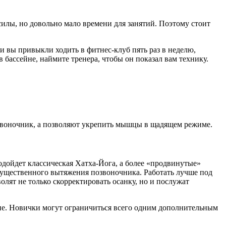
 довольно сложно. Вам потребуются специальные силовые и
те жаловаться на тяжелое детство, проведенное за учебниками, и
ими весами
вам пока не стоит.
латеса. Решение есть. Вам нужны две танцевальные тренировки
 А еще они снимут «зажим плеч» и вы перестанете поднимать
спины и
поперечную мышцу
пресса – главные мускулы для
очника. Если в вашем распоряжении нет Core – занимайтесь на
силы, но довольно мало времени для занятий. Поэтому стоит
ли вы привыкли ходить в фитнес-клуб пять раз в неделю,