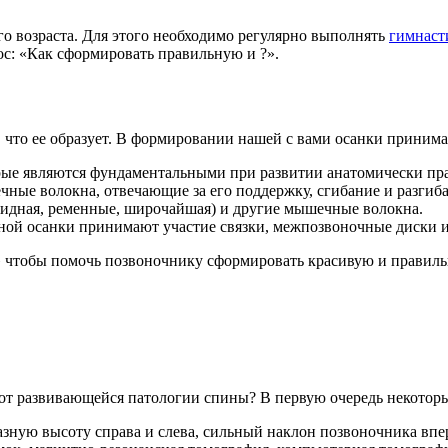
о возраста. Для этого необходимо регулярно выполнять
гимнаст
ос: «Как сформировать правильную и ?».
, что ее образует. В формировании нашей с вами осанки принима
оторые являются фундаментальными при развитии анатомически п
чные волокна, отвечающие за его поддержку, сгибание и разги
видная, ременные, широчайшая) и другие мышечные волокна.
ой осанки принимают участие связки, межпозвоночные диски и
 чтобы помочь позвоночнику сформировать красивую и правильн
 от развивающейся патологии спины? В первую очередь некотор
ную высоту справа и слева, сильный наклон позвоночника впере