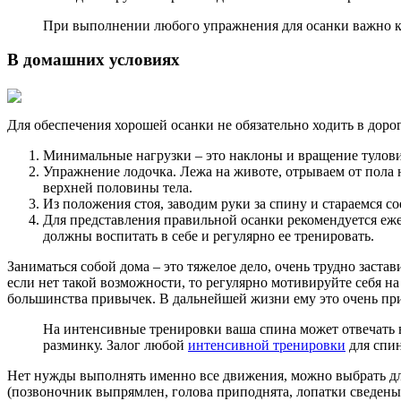
В
тренажерном зале
можно делать множество упражнений, но 
Подтягивание широким хватом. Суть упражнения заключа
просто повисеть, дополнительно утяжелив ноги грузом. 
широчайшую мышцу спины.
Гиперэкстензия. Выполняется на специальном тренажере,
безопасно для выполнения при соблюдении техники. При 
руки можно взять гантели. Важно учесть, что при выпо
ягодиц.
Махи руками с гантелями. В первую очередь подберите 
пояс и мышцы, прилегающие к лопаткам. Махи можно вып
Тяга гантель в наклоне. Схожее упражнение, но дополн
градусов, при сгибании рук старайтесь максимально соед
Тяга
горизонтального блока
к поясу. При отведении рукоя
Рычажная тяга. Имеет схожий механизм тренировки, но п
Разведение рук в стороны с дополнительным сопротивлен
При выполнении любого упражнения для осанки важно кон
В домашних условиях