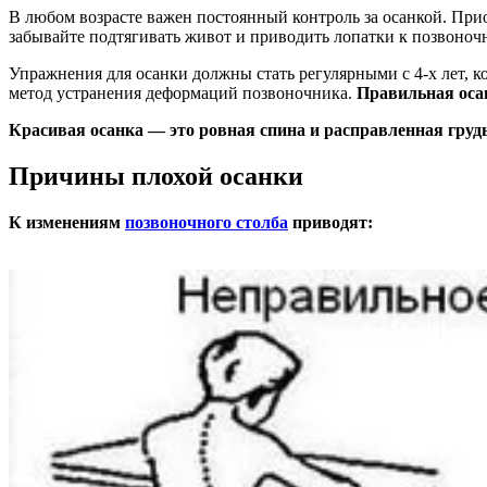
добавьте урок Боди Балет, чтобы дополнительно получить нагру
Ленивое висение на бортике никак не отразиться на осанке.
Лу
Более продвинутые клиенты могут попробовать
Pilates Reform
– занятия в специальных тренажерах пилатес. По нагрузке он
Сорокалетним
В этом возрасте нужно концентрироваться не на количестве зан
могут выбрать один из динамических стилей – Аштанга, Виньяс
руководством инструктора, по мере совершенствования можно
профилактикой остеохондроза.
Дополнительно вы можете выбрать либо умеренные кардиотре
занятием в неделю
В любом возрасте важен постоянный контроль за осанкой. При
забывайте подтягивать живот и приводить лопатки к позвоноч
Упражнения для осанки должны стать регулярными с 4-х лет,
метод устранения деформаций позвоночника.
Правильная оса