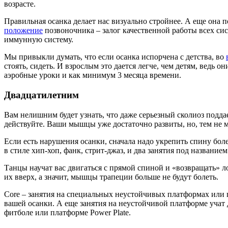
Для обеспечения хорошей осанки не обязательно ходить в до
Минимальные нагрузки – это наклоны и вращение туловища
Упражнение лодочка. Лежа на животе, отрываем от пола н
верхней половины тела.
Из положения стоя, заводим руки за спину и стараемся с
Для представления правильной осанки рекомендуется еже
должны воспитать в себе и регулярно ее тренировать.
Заниматься собой дома – это тяжелое дело, очень трудно застав
если нет такой возможности, то регулярно мотивируйте себя на
большинства привычек. В дальнейшей жизни ему это очень при
На интенсивные тренировки ваша спина может отвечать в
разминку. Залог любой
интенсивной тренировки
для спин
Нет нужды выполнять именно все движения, можно выбрать для
(позвоночник выпрямлен, голова приподнята, лопатки сведены
возрасте.
Правильная осанка делает нас визуально стройнее. А еще она п
положение
позвоночника – залог качественной работы всех сис
иммунную систему.
Мы привыкли думать, что если осанка испорчена с детства, во