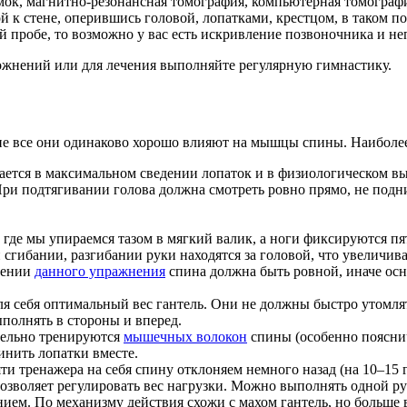
к, магнитно-резонансная томография, компьютерная томографи
ой к стене, оперившись головой, лопатками, крестцом, в таком 
й пробе, то возможно у вас есть искривление позвоночника и не
ожнений или для лечения выполняйте регулярную гимнастику.