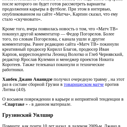
после которого он будет готов рассмотреть варианты
продолжения карьеры в футболе. При этом в интервью,
опубликованном на сайте «Матча», Карпин сказал, что ему
стало «скучновато».
Кроме того, вчера появилась новость о том, что «Матч ТВ»
покинул другой комментатор — Федор Погорелов. Более
того, по словам Погорелова, с канала ушли и другие
комментаторы. Ранее редакцию сайта «Матч ТВ» покинули
креативный продюсер Кирилл Благов, продюсер Иван
Карпов, корреспонденты Леонид Волотко и Глеб Чернявский,
редактор Ярослав Кулемин и менеджер проектов Никита
Коротеев. Также телеканал покинули и технические
работники.
Хавбек Джано Ананидзе
получил очередную травму , на этот
раз в составе сборной Грузии в
товарищеском матче
против
Литвы (4:0).
О восьмом повреждении в карьере и неприятной тенденции в
«
Спартаке
» - в данном материале.
Грузинский Уилшир
Помните, как почти 10 лет назад, в далеком 2009-м, Джано в