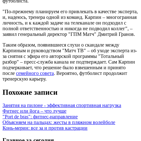
футболиста.
"По-прежнему планируем его привлекать в качестве эксперта,
и, надеюсь, тренера одной из команд. Карпин – многогранная
личность, и к каждой задаче на телеканале он подходил с
полной ответственностью и никогда не подводил коллег", –
заявил генеральный директор "ГПМ Матч" Дмитрий Гранов.
Таким образом, появившиеся слухи о скандале между
Карпиным и руководством "Матч ТВ" – об уходе эксперта из-
за снятия с эфира его авторской программы "Тотальный
разбор" – пресс-служба канала не подтверждает. Сам Карпин
подчеркивает, что решение было взвешенным и принято
после
семейного совета
. Вероятно, футболист продолжит
тренерскую карьеру.
Похожие записи
Занятия на пилоне - эффективная спортивная нагрузка
Фитнес или йога – что лучше
"Port de bras": фитнес-направление
Объясняем на пальцах: жесты в пляжном волейболе
Конь-мерин: все за и против кастрации
Главное за сегодня