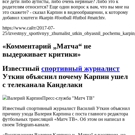
все дети либо аутисты, либо очень нервные? Либо это к
родителям относится? Еще один вопрос к вам, что вы мне на
это скажете? - сказал Карпин в видеообращении, к которому
добавил хэштеги #karpin #football #futbol #matchtv.
https://www.сайт/2017-07-
25/izvestnyy_sportivnyy_zhurnalist_utkin_obyasnil_pochemu_karpin
«Комментарий „Матча“ не
выдерживает критики»
Известный
спортивный журналист
Уткин объяснил почему Карпин ушел
с телеканала Канделаки
Валерий Карпин
Пресс-служба "Матч ТВ"
Известный спортивный журналист Василий Уткин объяснил
причину ухода Валерия Карпина с поста главного редактора
футбольных трансляций «Матч ТВ». Об этом он написал в
своем Telegram-канале.
«Расставанием Валерия Карпина и „Матча“ я расстроен, но