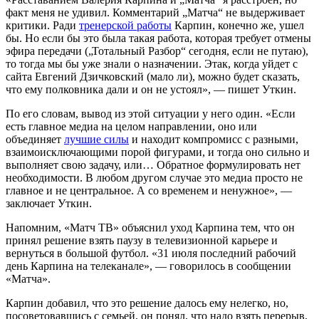
факт меня не удивил. Комментарий „Матча“ не выдерживает
критики. Ради
тренерской работы
Карпин, конечно же, ушел
бы. Но если бы это была такая работа, которая требует отмены
эфира передачи („Тотальный Разбор“ сегодня, если не путаю),
то тогда мы бы уже знали о назначении. Этак, когда уйдет с
сайта Евгений Дзичковский (мало ли), можно будет сказать,
что ему полковника дали и он не устоял», — пишет Уткин.
По его словам, вывод из этой ситуации у него один. «Если
есть главное медиа на целом направлении, оно или
объединяет
лучшие силы
и находит компромисс с разными,
взаимоисключающими порой фигурами, и тогда оно сильно и
выполняет свою задачу, или… Обратное формулировать нет
необходимости. В любом другом случае это медиа просто не
главное и не центральное. А со временем и ненужное», —
заключает Уткин.
Напомним, «Матч ТВ» объяснил уход Карпина тем, что он
принял решение взять паузу в телевизионной карьере и
вернуться в большой футбол. «31 июля последний рабочий
день Карпина на телеканале», — говорилось в сообщении
«Матча».
Карпин добавил, что это решение далось ему нелегко, но,
посоветовавшись с семьей, он понял, что надо взять перерыв,