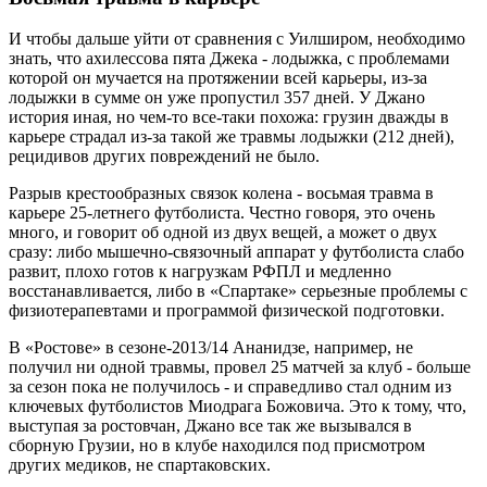
И чтобы дальше уйти от сравнения с Уилширом, необходимо
знать, что ахилессова пята Джека - лодыжка, с проблемами
которой он мучается на протяжении всей карьеры, из-за
лодыжки в сумме он уже пропустил 357 дней. У Джано
история иная, но чем-то все-таки похожа: грузин дважды в
карьере страдал из-за такой же травмы лодыжки (212 дней),
рецидивов других повреждений не было.
Разрыв крестообразных связок колена - восьмая травма в
карьере 25-летнего футболиста. Честно говоря, это очень
много, и говорит об одной из двух вещей, а может о двух
сразу: либо мышечно-связочный аппарат у футболиста слабо
развит, плохо готов к нагрузкам РФПЛ и медленно
восстанавливается, либо в «Спартаке» серьезные проблемы с
физиотерапевтами и программой физической подготовки.
В «Ростове» в сезоне-2013/14 Ананидзе, например, не
получил ни одной травмы, провел 25 матчей за клуб - больше
за сезон пока не получилось - и справедливо стал одним из
ключевых футболистов Миодрага Божовича. Это к тому, что,
выступая за ростовчан, Джано все так же вызывался в
сборную Грузии, но в клубе находился под присмотром
других медиков, не спартаковских.