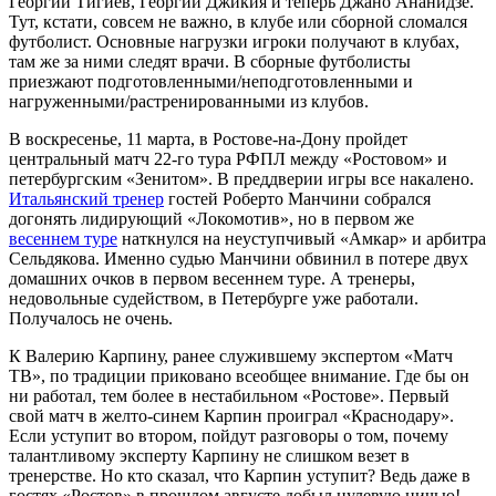
Георгий Тигиев, Георгий Джикия и теперь Джано Ананидзе.
Тут, кстати, совсем не важно, в клубе или сборной сломался
футболист. Основные нагрузки игроки получают в клубах,
там же за ними следят врачи. В сборные футболисты
приезжают подготовленными/неподготовленными и
нагруженными/растренированными из клубов.
В воскресенье, 11 марта, в Ростове-на-Дону пройдет
центральный матч 22-го тура РФПЛ между «Ростовом» и
петербургским «Зенитом». В преддверии игры все накалено.
Итальянский тренер
гостей Роберто Манчини собрался
догонять лидирующий «Локомотив», но в первом же
весеннем туре
наткнулся на неуступчивый «Амкар» и арбитра
Сельдякова. Именно судью Манчини обвинил в потере двух
домашних очков в первом весеннем туре. А тренеры,
недовольные судейством, в Петербурге уже работали.
Получалось не очень.
К Валерию Карпину, ранее служившему экспертом «Матч
ТВ», по традиции приковано всеобщее внимание. Где бы он
ни работал, тем более в нестабильном «Ростове». Первый
свой матч в желто-синем Карпин проиграл «Краснодару».
Если уступит во втором, пойдут разговоры о том, почему
талантливому эксперту Карпину не слишком везет в
тренерстве. Но кто сказал, что Карпин уступит? Ведь даже в
гостях «Ростов» в прошлом августе добыл нулевую ничью!