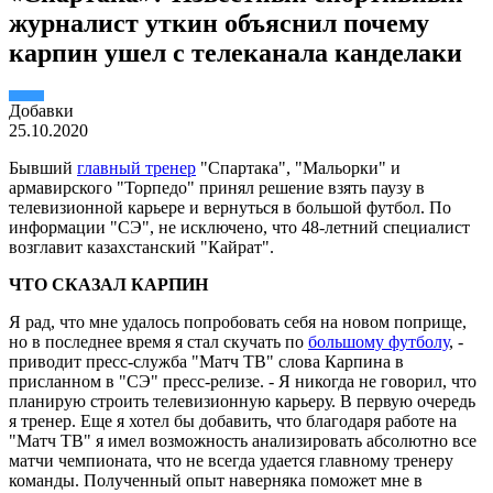
журналист уткин объяснил почему
карпин ушел с телеканала канделаки
Добавки
25.10.2020
Бывший
главный тренер
"Спартака", "Мальорки" и
армавирского "Торпедо" принял решение взять паузу в
телевизионной карьере и вернуться в большой футбол. По
информации "СЭ", не исключено, что 48-летний специалист
возглавит казахстанский "Кайрат".
ЧТО СКАЗАЛ КАРПИН
Я рад, что мне удалось попробовать себя на новом поприще,
но в последнее время я стал скучать по
большому футболу
, -
приводит пресс-служба "Матч ТВ" слова Карпина в
присланном в "СЭ" пресс-релизе. - Я никогда не говорил, что
планирую строить телевизионную карьеру. В первую очередь
я тренер. Еще я хотел бы добавить, что благодаря работе на
"Матч ТВ" я имел возможность анализировать абсолютно все
матчи чемпионата, что не всегда удается главному тренеру
команды. Полученный опыт наверняка поможет мне в