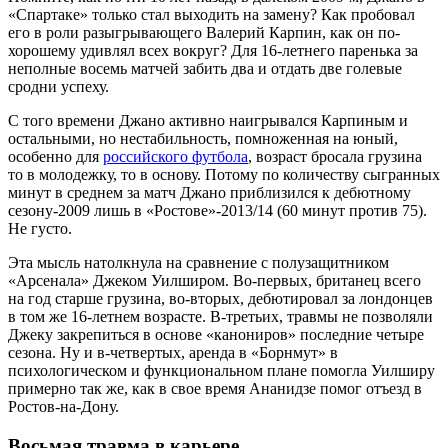
«Спартаке» только стал выходить на замену? Как пробовал
его в роли разыгрывающего Валерий Карпин, как он по-
хорошему удивлял всех вокруг? Для 16-летнего паренька за
неполные восемь матчей забить два и отдать две голевые
сродни успеху.
С того времени Джано активно наигрывался Карпиным и
остальными, но нестабильность, помноженная на юный,
особенно для
российского футбола
, возраст бросала грузина
то в молодежку, то в основу. Потому по количеству сыгранных
минут в среднем за матч Джано приблизился к дебютному
сезону-2009 лишь в «Ростове»-2013/14 (60 минут против 75).
Не густо.
Эта мысль натолкнула на сравнение с полузащитником
«Арсенала» Джеком Уилширом. Во-первых, британец всего
на год старше грузина, во-вторых, дебютировал за лондонцев
в том же 16-летнем возрасте. В-третьих, травмы не позволяли
Джеку закрепиться в основе «канониров» последние четыре
сезона. Ну и в-четвертых, аренда в «Борнмут» в
психологическом и функциональном плане помогла Уилширу
примерно так же, как в свое время Ананидзе помог отъезд в
Ростов-на-Дону.
Восьмая травма в карьере