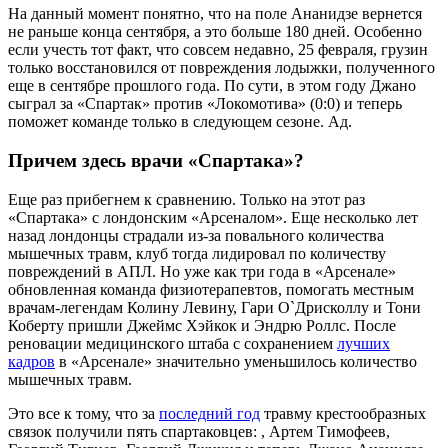
На данный момент понятно, что на поле Ананидзе вернется
не раньше конца сентября, а это больше 180 дней. Особенно
если учесть тот факт, что совсем недавно, 25 февраля, грузин
только восстановился от повреждения лодыжки, полученного
еще в сентябре прошлого года. По сути, в этом году Джано
сыграл за «Спартак» против «Локомотива» (0:0) и теперь
поможет команде только в следующем сезоне. Ад.
Причем здесь врачи «Спартака»?
Еще раз прибегнем к сравнению. Только на этот раз
«Спартака» с лондонским «Арсеналом». Еще несколько лет
назад лондонцы страдали из-за повального количества
мышечных травм, клуб тогда лидировал по количеству
повреждений в АПЛ. Но уже как три года в «Арсенале»
обновленная команда физиотерапевтов, помогать местным
врачам-легендам Колину Левину, Гари О`Дрисколлу и Тони
Коберту пришли Джеймс Хэйкок и Эндрю Роллс. После
реновации медицинского штаба с сохранением
лучших
кадров
в «Арсенале» значительно уменьшилось количество
мышечных травм.
Это все к тому, что за
последний год
травму крестообразных
связок получили пять спартаковцев: , Артем Тимофеев,