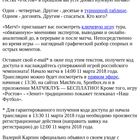
Одни - четвертые. Другие - десятые в
турнирной таблице
.
Одним - догонять. Другим - спасаться. Кто кого?
«Матч!» приглашает вас посмотреть
ключевую игру
тура,
«обвязанную» мнениями экспертов, выводами и онлайн-
аналитикой до, в перерыве и после матча. Непосредственно
во время игры — наглядный графический разбор спорных и
острых моментов.
Оставьте свой e-mail* в окне под этим текстом, получите код
доступа и наслаждайтесь суперважной игрой российского
чемпионата! Начало матча в 14:00 11 марта 2018 года.
Трансляцию можно будет посмотреть в
прямом эфире
,
начиная с 13:30, на сайтах Matchtv.ru, Sportbox.ru и в
приложении МATЧ!КЛУБ — БЕСПЛАТНО! Кроме того, игру
«Ростов» - «Зенит» традиционно покажет телеканал «Наш
Футбол».
* Для гарантированного получения кода доступа до начала
трансляции в 13:30 11 марта 2018 года необходимо произвести
регистрационные действия (направить заявку на
регистрацию) до 12:00 11 марта 2018 года.
Валерий Карпин официально объявил о своем уходе с