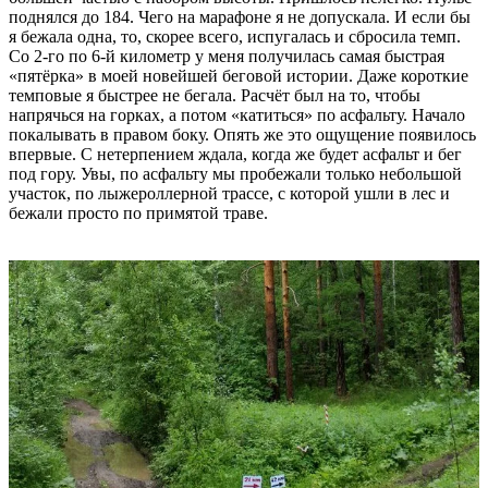
поднялся до 184. Чего на марафоне я не допускала. И если бы
я бежала одна, то, скорее всего, испугалась и сбросила темп.
Со 2-го по 6-й километр у меня получилась самая быстрая
«пятёрка» в моей новейшей беговой истории. Даже короткие
темповые я быстрее не бегала. Расчёт был на то, чтобы
напрячься на горках, а потом «катиться» по асфальту. Начало
покалывать в правом боку. Опять же это ощущение появилось
впервые. С нетерпением ждала, когда же будет асфальт и бег
под гору. Увы, по асфальту мы пробежали только небольшой
участок, по лыжероллерной трассе, с которой ушли в лес и
бежали просто по примятой траве.