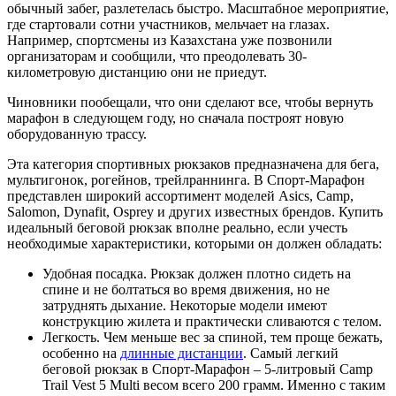
обычный забег, разлетелась быстро. Масштабное мероприятие,
где стартовали сотни участников, мельчает на глазах.
Например, спортсмены из Казахстана уже позвонили
организаторам и сообщили, что преодолевать 30-
километровую дистанцию они не приедут.
Чиновники пообещали, что они сделают все, чтобы вернуть
марафон в следующем году, но сначала построят новую
оборудованную трассу.
Эта категория спортивных рюкзаков предназначена для бега,
мультигонок, рогейнов, трейлраннинга. В Спорт-Марафон
представлен широкий ассортимент моделей Asics, Camp,
Salomon, Dynafit, Osprey и других известных брендов. Купить
идеальный беговой рюкзак вполне реально, если учесть
необходимые характеристики, которыми он должен обладать:
Удобная посадка. Рюкзак должен плотно сидеть на
спине и не болтаться во время движения, но не
затруднять дыхание. Некоторые модели имеют
конструкцию жилета и практически сливаются с телом.
Легкость. Чем меньше вес за спиной, тем проще бежать,
особенно на
длинные дистанции
. Самый легкий
беговой рюкзак в Спорт-Марафон – 5-литровый Camp
Trail Vest 5 Multi весом всего 200 грамм. Именно с таким