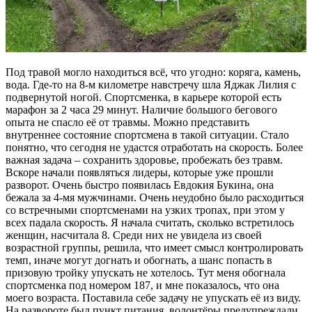
Под травой могло находиться всё, что угодно: коряга, камень,
вода. Где-то на 8-м километре навстречу шла Яджак Лилия с
подвернутой ногой. Спортсменка, в карьере которой есть
марафон за 2 часа 29 минут. Наличие большого бегового
опыта не спасло её от травмы. Можно представить
внутреннее состояние спортсмена в такой ситуации. Стало
понятно, что сегодня не удастся отработать на скорость. Более
важная задача – сохранить здоровье, пробежать без травм.
Вскоре начали появляться лидеры, которые уже прошли
разворот. Очень быстро появилась Евдокия Букина, она
бежала за 4-мя мужчинами. Очень неудобно было расходиться
со встречными спортсменами на узких тропах, при этом у
всех падала скорость. Я начала считать, сколько встретилось
женщин, насчитала 8. Среди них не увидела из своей
возрастной группы, решила, что имеет смысл контролировать
темп, иначе могут догнать и обогнать, а шанс попасть в
призовую тройку упускать не хотелось. Тут меня обогнала
спортсменка под номером 187, и мне показалось, что она
моего возраста. Поставила себе задачу не упускать её из виду.
На развороте был пункт питания, волонтёры предупреждали