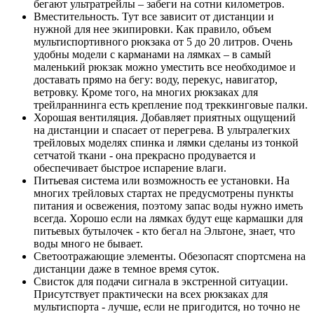
бегают ультратрейлы – забеги на сотни километров.
Вместительность. Тут все зависит от дистанции и
нужной для нее экипировки. Как правило, объем
мультиспортивного рюкзака от 5 до 20 литров. Очень
удобны модели с карманами на лямках – в самый
маленький рюкзак можно уместить все необходимое и
доставать прямо на бегу: воду, перекус, навигатор,
ветровку. Кроме того, на многих рюкзаках для
трейлраннинга есть крепление под треккинговые палки.
Хорошая вентиляция. Добавляет приятных ощущений
на дистанции и спасает от перегрева. В ультралегких
трейловых моделях спинка и лямки сделаны из тонкой
сетчатой ткани - она прекрасно продувается и
обеспечивает быстрое испарение влаги.
Питьевая система или возможность ее установки. На
многих трейловых стартах не предусмотрены пункты
питания и освежения, поэтому запас воды нужно иметь
всегда. Хорошо если на лямках будут еще кармашки для
питьевых бутылочек - кто бегал на Эльтоне, знает, что
воды много не бывает.
Светоотражающие элементы. Обезопасят спортсмена на
дистанции даже в темное время суток.
Свисток для подачи сигнала в экстренной ситуации.
Присутствует практически на всех рюкзаках для
мультиспорта - лучше, если не пригодится, но точно не