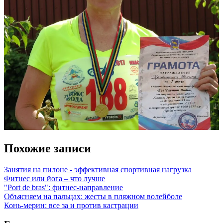
Похожие записи
Занятия на пилоне - эффективная спортивная нагрузка
Фитнес или йога – что лучше
"Port de bras": фитнес-направление
Объясняем на пальцах: жесты в пляжном волейболе
Конь-мерин: все за и против кастрации