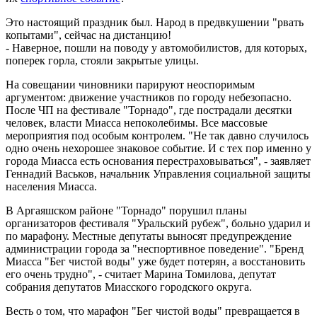
Это настоящий праздник был. Народ в предвкушении "рвать
копытами", сейчас на дистанцию!
- Наверное, пошли на поводу у автомобилистов, для которых,
поперек горла, стояли закрытые улицы.
На совещании чиновники парируют неоспоримым
аргументом: движение участников по городу небезопасно.
После ЧП на фестивале "Торнадо", где пострадали десятки
человек, власти Миасса непоколебимы. Все массовые
мероприятия под особым контролем. "Не так давно случилось
одно очень нехорошее знаковое событие. И с тех пор именно у
города Миасса есть основания перестраховываться", - заявляет
Геннадий Васьков, начальник Управления социальной защиты
населения Миасса.
В Аргаяшском районе "Торнадо" порушил планы
организаторов фестиваля "Уральский рубеж", больно ударил и
по марафону. Местные депутаты выносят предупреждение
администрации города за "неспортивное поведение". "Бренд
Миасса "Бег чистой воды" уже будет потерян, а восстановить
его очень трудно", - считает Марина Томилова, депутат
собрания депутатов Миасского городского округа.
Весть о том, что марафон "Бег чистой воды" превращается в