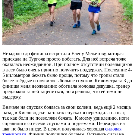
Незадолго до финиша встретили Елену Межетову, которая
приехала на Тургояк просто побегать. Для неё встреча тоже
оказалась неожиданной. При полном отсутствии болельщиков
в лесу было очень приятно получить поддержку. Последние 4-
5 километров бежать было проще, потому что тропы стали
более твёрдые и появилось больше спусков. Километра за 3 до
финиша меня неожиданно обогнала молодая девушка, тренер
предложил за ней зацепиться, но я решила, что её темп не
выдержу.
Вначале на спусках боялась за свои колени, ведь ещё 2 месяца
назад в Кисловодске на таких спусках я переходила на шаг,
так как боли не позволяли бежать. К моему удивлению, ноги
справились со всеми спусками и подъёмами. Переходов на
шаг не было нигде. В целом получилась хорошая
силовая
тренировка
. Финиш получился бодрым. Остались силы на