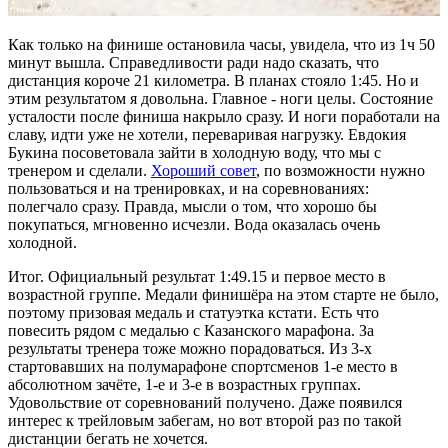
Как только на финише остановила часы, увидела, что из 1ч 50
минут вышла. Справедливости ради надо сказать, что
дистанция короче 21 километра. В планах стояло 1:45. Но и
этим результатом я довольна. Главное - ноги целы. Состояние
усталости после финиша накрыло сразу. И ноги поработали на
славу, идти уже не хотели, переваривая нагрузку. Евдокия
Букина посоветовала зайти в холодную воду, что мы с
тренером и сделали.
Хороший совет
, по возможности нужно
пользоваться и на тренировках, и на соревнованиях:
полегчало сразу. Правда, мысли о том, что хорошо бы
покупаться, мгновенно исчезли. Вода оказалась очень
холодной.
Итог. Официальный результат 1:49.15 и первое место в
возрастной группе. Медали финишёра на этом старте не было,
поэтому призовая медаль и статуэтка кстати. Есть что
повесить рядом с медалью с Казанского марафона. За
результаты тренера тоже можно порадоваться. Из 3-х
стартовавших на полумарафоне спортсменов 1-е место в
абсолютном зачёте, 1-е и 3-е в возрастных группах.
Удовольствие от соревнований получено. Даже появился
интерес к трейловым забегам, но вот второй раз по такой
дистанции бегать не хочется.