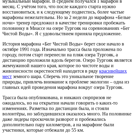
музыкальный марафон. В среднем получался 1 марафон в
месяц. С учётом того, что после каждого старта нужно
восстановиться, и к следующему подвестись, более частые
марафоны нежелательны. Но за 2 недели до марафона «Белые
ночи» тренер предложил в качестве тренировки пробежать
половинку в Миассе на озере Тургояк на соревнованиях «Бег
Чистой Воды». Я с удовольствием приняла предложение.
История марафона «Бег Чистой Воды» берет свое начало в
октябре 1991 года. Изначально трасса была проложена по
городу, потом старт перенесли на пляж озера Тургояк, а
дистанцию проложили вдоль берегов. Озеро Тургояк является
жемчужиной нашего края, которое по чистоте воды и
живописности окрестностей находится в ряду
красивейших
мест
земного шара. Сберечь это уникальное творение
природы, привлечь внимание к проблеме экологии – одна из
главных идей проведения марафона вокруг озера Тургояк.
Трасса была опубликована, и никаких сюрпризов не
ожидалось, но на открытии начали говорить о каких-то
изменениях. Разметка по дистанции была, и стояли
волонтёры, но заблудившихся оказалось много. На половинке
даже лидеры проскочили разворот и пробежались
дополнительно пару километров, а на марафоне были
участники, которые отбежали до 55 км.