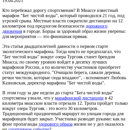
19.04.2021
Кто перебежал дорогу спортсменам? В Миассе известный
марафон "Бег чистой воды", который проводился 21 год, под
угрозой срыва. Местные власти сократили дистанцию на 12
километров под предлогом безопасности
дорожного
движения
в городе. Борцы за здоровый образ жизни уверены:
для мероприятия — это финишная прямая.
Эта статья двадцатилетней давности о первом старте
экологического марафона. Тогда никто не предполагал, что
"Бег чистой воды" вокруг озера Тургояк станет брендом
Миасса, по своему уровню войдет в десятку лучших
марафонов России, а по количеству участников приобретет
статус международного. "Очищали берега, сажали деревья,
речки чистили, которые сюда впадают", - вспоминает Любовь
Казновская, директор марафона "Бег чистой воды".
В этом году за две недели до старта "Бега чистой воды"
спортсмены узнали, что у
марафонской дистанции
в 42
километра миасские власти отрезали 12. Тропа пройдет только
вокруг озера Тургояк - это всего 30 километров.
Традиционный праздничный маршрут по улицам города для
марафонцев будет закрыт. Участники разводят руками: как на
фоне пропаганды
здорового образа
жизни не у дел оказалось
их
спортивное событие
?