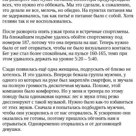
всех, что нужно его оббежать. Мы это сделали, к сожалению,
это делали не все, мелочь, но обидно. На пунктах питания мы
не задерживались, так как питьё и питание было с собой. Хотя
гелями так и не воспользовались.
После разворота опять узкая тропа и встречные спортсмены.
На ближайшем подъёме удалось обойти спортсменку под
номером 187, потому что она перешла на шаг. Теперь нужно
было от неё оторваться, чтобы не было визуального контакта.
Бег уже стал более спокойным, на пульсе 160-165, темп при
этом удавалось держать на уровне 5:20 – 5:40.
Сзади появилась ещё одна женщина, подпускать её близко не
хотелось. И это удалось. Впереди бежала группа мужчин, у
одного из которых на руке был закреплён смартфон, и звучала
на полную громкость дискотечная музыка. Похоже, этой
компании было комфортно. Но у меня и тренера по этому
поводу была одинаковая оценка: лес и звуки птиц резко
диссонируют с такой музыкой. Нужно было как-то избавиться
от этих звуков. Сначала я попыталась подбодрить мужчин,
чтобы они ускорились и от нас оторвались. К ускорению они
оказались не готовы, поэтому пришлось обгонять нам и
отрываться. Одновременно оторвались и от догоняющей
девушки.