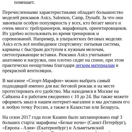
помешает.
Перечисленными характеристиками обладает большинство
моделей рюкзаков Asics, Salomon, Camp, Dynafit. За что они
завоевали особую популярность у всех, кто бегает много и
очень много: трейлраннеров, марафонцев, ориентировщиков.
Их удобно использовать во время тренировок и
соревнований. Например, в ультралегких беговых моделях
Asics есть всё необходимое спортсмену: питьевая система,
карманы с быстрым доступом к нужным мелочам,
светоотражающие вставки. Рюкзаки Asics учитывают
анатомию и нагрузки, они плотно сидят на спине, при этом
практически неощутимы благодаря
легким материалам
и
прекрасной вентиляции.
В магазине «Спорт-Марафон» можно выбрать самый
подходящий именно для вас беговой рюкзак и на месте
протестировать его удобство. Мы находимся в Москве на
Сайкина 4 и работаем ежедневно с 10 до 24. Вы также можете
оформить заказ в нашем интернет-магазине и мы доставим его
в любую точку России, а также в Казахстан или Беларусь.
На сезон 2017 года поле Казани было запланировано ещё 3
больших старта: марафоны «Белые ночи» (Санкт-Петербург),
«Европа - Азия» (Екатеринбург) и Альметьевский