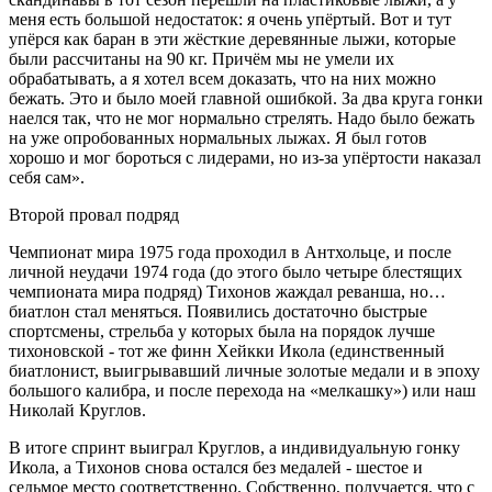
меня есть большой недостаток: я очень упёртый. Вот и тут
упёрся как баран в эти жёсткие деревянные лыжи, которые
были рассчитаны на 90 кг. Причём мы не умели их
обрабатывать, а я хотел всем доказать, что на них можно
бежать. Это и было моей главной ошибкой. За два круга гонки
наелся так, что не мог нормально стрелять. Надо было бежать
на уже опробованных нормальных лыжах. Я был готов
хорошо и мог бороться с лидерами, но из-за упёртости наказал
себя сам».
Второй провал подряд
Чемпионат мира 1975 года проходил в Антхольце, и после
личной неудачи 1974 года (до этого было четыре блестящих
чемпионата мира подряд) Тихонов жаждал реванша, но…
биатлон стал меняться. Появились достаточно быстрые
спортсмены, стрельба у которых была на порядок лучше
тихоновской - тот же финн Хейкки Икола (единственный
биатлонист, выигрывавший личные золотые медали и в эпоху
большого калибра, и после перехода на «мелкашку») или наш
Николай Круглов.
В итоге спринт выиграл Круглов, а индивидуальную гонку
Икола, а Тихонов снова остался без медалей - шестое и
седьмое место соответственно. Собственно, получается, что с