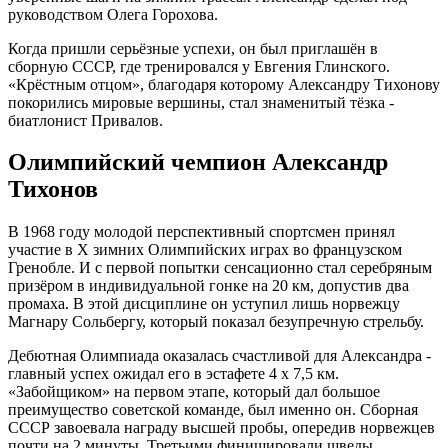
руководством Олега Горохова.
Когда пришли серьёзные успехи, он был приглашён в
сборную СССР, где тренировался у Евгения Глинского.
«Крёстным отцом», благодаря которому Александру Тихонову
покорились мировые вершины, стал знаменитый тёзка -
биатлонист Привалов.
Олимпийский чемпион Александр
Тихонов
В 1968 году молодой перспективный спортсмен принял
участие в X зимних Олимпийских играх во французском
Гренобле. И с первой попытки сенсационно стал серебряным
призёром в индивидуальной гонке на 20 км, допустив два
промаха. В этой дисциплине он уступил лишь норвежцу
Магнару Сольбергу, который показал безупречную стрельбу.
Дебютная Олимпиада оказалась счастливой для Александра -
главный успех ожидал его в эстафете 4 х 7,5 км.
«Забойщиком» на первом этапе, который дал большое
преимущество советской команде, был именно он. Сборная
СССР завоевала награду высшей пробы, опередив норвежцев
почти на 2 минуты. Третьими финишировали шведы,