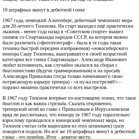
19 штрафных минут в дебютной гонке
1967 года, немецкий Альтенберг, дебютный чемпионат мира
для 20-летнего Тихонова. На старт выходил ещё практически
лыжник - менее года назад в «Советском спорте» вышел
снимок со Спартакиады народов СССР, на котором можно
было различить («фототелеграф» - была в те годы такая
техника быстрой передачи изображения) «новосибирского
юниора Сашу Тихонова, выигравшего в своей возрастной
категории все гонки Спартакиады». Александр Иванович
любит вспоминать, как случайно оказался на сборах с
биатлонистами (будучи травмированным) и на просьбу
Александра Привалова (тогда только начинавшего свою
потрясающую карьеру тренера) - «а ну-ка постреляй!» -
поразил мишени практически со всех выстрелов.
В 1967 году Тихонов впервые по-настоящему понял, что такое
биатлон и как важна стрельба. Сказать откровенно,
тренерский штаб во главе с Приваловым и Иерусалимским
вряд ли рассчитывал, что юниору (в 1967 году параллельно
взрослому проводился и юниорский чемпионат мира, но
Тихонов считал себя выросшим из этих штанишек) сразу
покорится подиум. Но всё же 19 штрафных минут в дебютной
гонке - это перебор. Итог - девятое место.