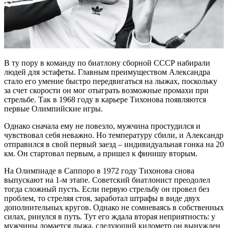
В ту пору в команду по биатлону сборной СССР набирали
людей для эстафеты. Главным преимуществом Александра
стало его умение быстро передвигаться на лыжах, поскольку
за счет скорости он мог отыграть возможные промахи при
стрельбе. Так в 1968 году в карьере Тихонова появляются
первые Олимпийские игры.
Однако сначала ему не повезло, мужчина простудился и
чувствовал себя неважно. Но температуру сбили, и Александр
отправился в свой первый заезд – индивидуальная гонка на 20
км. Он стартовал первым, а пришел к финишу вторым.
На Олимпиаде в Саппоро в 1972 году Тихонова снова
выпускают на 1-м этапе. Советский биатлонист преодолел
тогда сложный пусть. Если первую стрельбу он провел без
проблем, то стреляя стоя, заработал штрафы в виде двух
дополнительных кругов. Однако не сомневаясь в собственных
силах, ринулся в путь. Тут его ждала вторая неприятность: у
мужчины ломается лыжа, следующий километр он вынужден