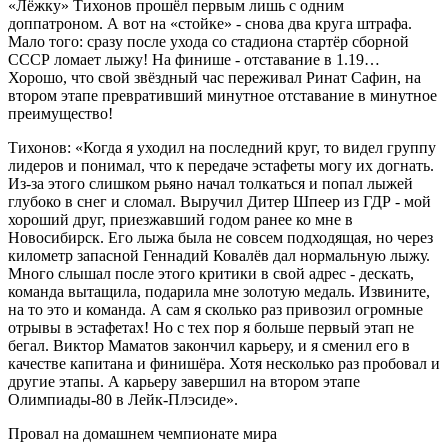
«Лёжку» Тихонов прошёл первым лишь с одним
доппатроном. А вот на «стойке» - снова два круга штрафа.
Мало того: сразу после ухода со стадиона стартёр сборной
СССР ломает лыжу! На финише - отставание в 1.19…
Хорошо, что свой звёздный час переживал Ринат Сафин, на
втором этапе превративший минутное отставание в минутное
преимущество!
Тихонов: «Когда я уходил на последний круг, то видел группу
лидеров и понимал, что к передаче эстафеты могу их догнать.
Из-за этого слишком рьяно начал толкаться и попал лыжей
глубоко в снег и сломал. Выручил Дитер Шпеер из ГДР - мой
хороший друг, приезжавший годом ранее ко мне в
Новосибирск. Его лыжа была не совсем подходящая, но через
километр запасной Геннадий Ковалёв дал нормальную лыжу.
Много слышал после этого критики в свой адрес - дескать,
команда вытащила, подарила мне золотую медаль. Извините,
на то это и команда. А сам я сколько раз привозил огромные
отрывы в эстафетах! Но с тех пор я больше первый этап не
бегал. Виктор Маматов закончил карьеру, и я сменил его в
качестве капитана и финишёра. Хотя несколько раз пробовал и
другие этапы. А карьеру завершил на втором этапе
Олимпиады-80 в Лейк-Плэсиде».
Провал на домашнем чемпионате мира