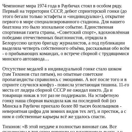
Чемпионат мира 1974 года в Раубичах стоял в особом ряду.
Первый на территории СССР, дебют спринтерской гонки (до
этого бегали только эстафеты и «индивидуалки»), открытие
первого в мире специализированного стадиона. Для нашего
биатлона это было эпохальное событие. Единственная
спортивная газета страны, «Советский спорт», вдохновлённая
победами отечественных биатлонистов, отрядила в
Белоруссию целую бригаду журналистов, а под публикации
выделяла четверть собственного объёма, рассказывая обо всём
- о прибывающих командах, о встрече сборной с трудящимися
минского автозавода…
Отсутствие медалей в индивидуальной гонке стало шоком
(там Тихонов стал пятым), но опытные советские
пропагандисты справились с эмоциями. А вот после того и в
спринте случился конфуз - повисла угнетающая тишина. 11-го
места от лидера сборной СССР не ожидал никто. Да и
товарищи никак в тот раз не поддержали. На эстафетную
гонку наша сборная выходила как на последний бой (из
Минска в Раубичи приехало более 80 тысяч болельщиков -
невероятная цифра для зимних видов тех лет), и престиж, а с
ним и собственные карьеры всё же удалось спасти.
Тихонов: «В этой неудаче я полностью виноват сам. Все
скандинавы в тот сезон перешли на пластиковые лыжи, а у