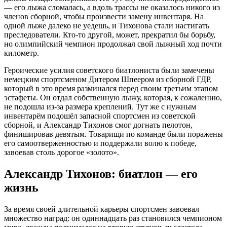
— его лыжа сломалась, а вдоль трассы не оказалось никого из
членов сборной, чтобы произвести замену инвентаря. На
одной лыже далеко не уедешь, и Тихонова стали настигать
преследователи. Кто-то другой, может, прекратил бы борьбу,
но олимпийский чемпион продолжал свой лыжный ход почти
километр.
Героические усилия советского биатлониста были замечены
немецким спортсменом Дитером Шпеером из сборной ГДР,
который в это время разминался перед своим третьим этапом
эстафеты. Он отдал собственную лыжу, которая, к сожалению,
не подошла из-за размера креплений. Тут же с нужным
инвентарём подошёл запасной спортсмен из советской
сборной, и Александр Тихонов смог догнать пелотон,
финишировав девятым. Товарищи по команде были поражены
его самоотверженностью и поддержали волю к победе,
завоевав столь дорогое «золото».
Александр Тихонов: биатлон — его
жизнь
За время своей длительной карьеры спортсмен завоевал
множество наград: он одиннадцать раз становился чемпионом