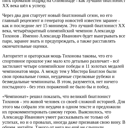
пять промахов подряд на Олимпиаде - как лучший биатлонист
XX века шёл к успеху.
Через два дня стартует новый биатлонный сезон, но его
главный рецензент и генератор новостей известен заранее -
как и последние лет 15 минимум. Это лучший биатлонист XX
века, четырёхкратный олимпийский чемпион Александр
Тихонов . Именно Александр Иванович будет выигрывать все
пари, заранее знать и предупреждать, а также расставлять
окончательные оценки.
Авторитет и ораторская мощь Тихонова таковы, что его
спортивное прошлое уже мало кто детально различает - всё
застилают четыре олимпийские победы и 11 золотых медалей
чемпионатов мира. А между тем у Мистера Биатлон были
свои провальные гонки, неудачные стрелковые рубежи и
безмедальные чемпионаты. В этом, разумеется, нет ничего
постыдного - без этих поражений не было бы и побед.
«Чемпионат» решил показать, что великий биатлонист
Тихонов - это живой человек со своей сложной историей. Для
этого мы собрали эти неудачи в одном тексте и предложили
их прокомментировать самому герою. Выяснилось, что
Александр Иванович умеет рассказывать не только об
успехах, но и о провалах, иногда даже признавая свою вину. В
общем, читайте. Такого от него вы ещё не слышали.