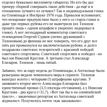
отделил буквально миллиметр габарита). Но кто бы дал
тренеру сборной совершать такие действия - да ещё и в
отношении лучшего из лучших? Так и индивидуальная гонка
на Олимпиаде в Инсбруке 1976 года. Привалов вспоминает,
что нехорошее предчувствие было у него со старта гонки и
даже три первых рубежа его не выветрили (их Тихонов
прошёл лишь с одним штрафом и уверенно лидировал в
гонке). А вот легендарный комментатор советского
телевидения Георгий Сурков (лично друживший с
Тихоновым) до финиша не мог поверить, что его друг все
пять раз промахнулся на заключительном рубеже, и долго
поздравлял советских телезрителей с красивой победой
советского спортсмена. Советский спортсмен и победил - но
был им Николай Круглов. А третьим стал Александр
Елизаров. Тихонов - лишь пятый.
Забавно, что за пару недель до Олимпиады, в Антхольце были
разыграны медали чемпионата мира в спринте. Тихонов
выиграл золото с четырьмя (!) штрафными кругами. У
занявшего второе место Александра Елизарова был
единственный промах (3,3 секунды отставания), а у Николая
Круглова - два круга (+31,7). «Вот так бы и на олимпийской
трассе», - заканчивал репортаж из Антхольца советский
журналист. Получилось почти «как заказывали».