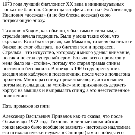
1973 года лучший биатлонист ХХ века в индивидуальных
гонках не блистал. Спринт да эстафета - вот на чём Александр
Иванович «доезжал» (и не без блеска доезжал) свою
потрясающую эпоху.
Тихонов: «Ходом, как обычно, я был самым сильным, а
стрельба начала подводить. Были у меня такие сбои, что
скрывать. Если бы я стрелял, как Маматов, то меня бы никто и
близко не смог обыграть, но биатлон тем и прекрасен.
Стрельба - это искусство, которому я много уделял внимание,
но так и не стал суперснайпером. Больше всего промахов у
меня было на «стойке», потому что старая травма спины
постоянно беспокоила. В поезде в 1969 году преступник
засадил мне каблуком в позвоночник, после чего я полвагона
пролетел. Много раз спину прихватывало, и, хотя я нашёл
потом мануальщика, на «стойке» мне приходилось держать
корпус на мышцах и выпрямлять спину, а это неестественное
положение».
Пять промахов из пяти
Александр Васильевич Привалов как-то сказал, что после
Олимпиады 1972 года Тихонова в личные олимпийские
гонки можно было вообще не заявлять - настолько надломила
его психологически неудача в Саппоро (там от победы его