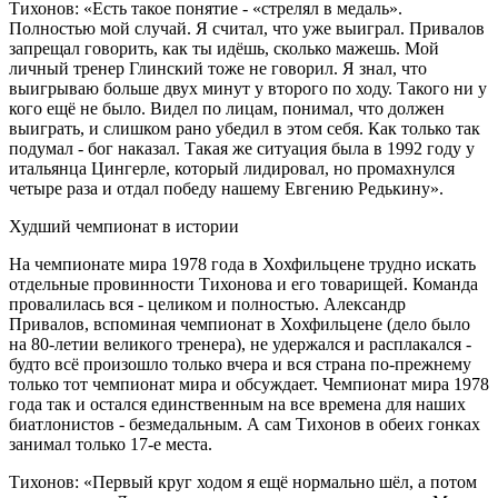
Тихонов: «Есть такое понятие - «стрелял в медаль».
Полностью мой случай. Я считал, что уже выиграл. Привалов
запрещал говорить, как ты идёшь, сколько мажешь. Мой
личный тренер Глинский тоже не говорил. Я знал, что
выигрываю больше двух минут у второго по ходу. Такого ни у
кого ещё не было. Видел по лицам, понимал, что должен
выиграть, и слишком рано убедил в этом себя. Как только так
подумал - бог наказал. Такая же ситуация была в 1992 году у
итальянца Цингерле, который лидировал, но промахнулся
четыре раза и отдал победу нашему Евгению Редькину».
Худший чемпионат в истории
На чемпионате мира 1978 года в Хохфильцене трудно искать
отдельные провинности Тихонова и его товарищей. Команда
провалилась вся - целиком и полностью. Александр
Привалов, вспоминая чемпионат в Хохфильцене (дело было
на 80-летии великого тренера), не удержался и расплакался -
будто всё произошло только вчера и вся страна по-прежнему
только тот чемпионат мира и обсуждает. Чемпионат мира 1978
года так и остался единственным на все времена для наших
биатлонистов - безмедальным. А сам Тихонов в обеих гонках
занимал только 17-е места.
Тихонов: «Первый круг ходом я ещё нормально шёл, а потом