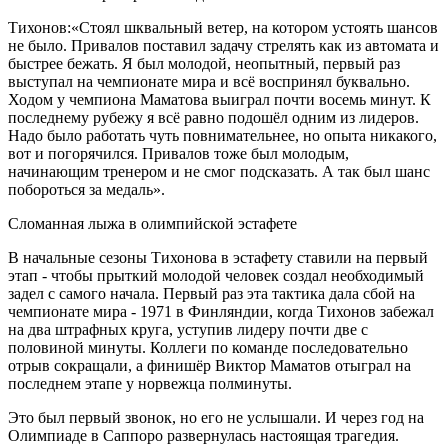
Тихонов:«Стоял шквальный ветер, на котором устоять шансов
не было. Привалов поставил задачу стрелять как из автомата и
быстрее бежать. Я был молодой, неопытный, первый раз
выступал на чемпионате мира и всё воспринял буквально.
Ходом у чемпиона Маматова выиграл почти восемь минут. К
последнему рубежу я всё равно подошёл одним из лидеров.
Надо было работать чуть повнимательнее, но опыта никакого,
вот и погорячился. Привалов тоже был молодым,
начинающим тренером и не смог подсказать. А так был шанс
побороться за медаль».
Сломанная лыжа в олимпийской эстафете
В начальные сезоны Тихонова в эстафету ставили на первый
этап - чтобы прыткий молодой человек создал необходимый
задел с самого начала. Первый раз эта тактика дала сбой на
чемпионате мира - 1971 в Финляндии, когда Тихонов забежал
на два штрафных круга, уступив лидеру почти две с
половиной минуты. Коллеги по команде последовательно
отрыв сокращали, а финишёр Виктор Маматов отыграл на
последнем этапе у норвежца полминуты.
Это был первый звонок, но его не услышали. И через год на
Олимпиаде в Саппоро развернулась настоящая трагедия.