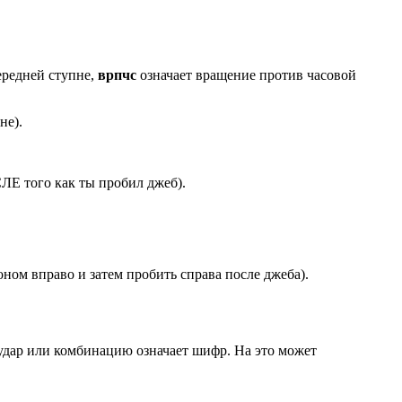
ередней ступне,
врпчс
означает вращение против часовой
не).
СЛЕ того как ты пробил джеб).
лоном вправо и затем пробить справа после джеба).
удар или комбинацию означает шифр. На это может