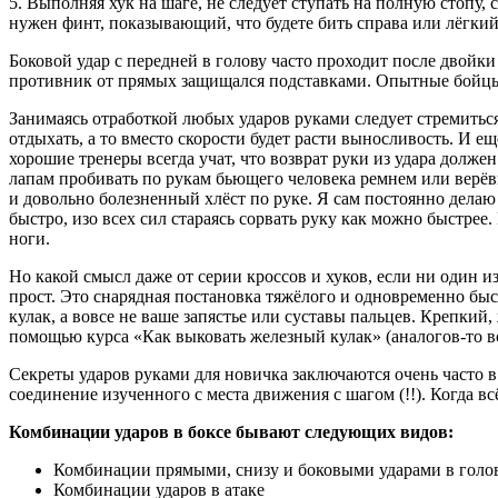
5. Выполняя хук на шаге, не следует ступать на полную стопу, 
нужен финт, показывающий, что будете бить справа или лёгки
Боковой удар с передней в голову часто проходит после двойки
противник от прямых защищался подставками. Опытные бойцы 
Занимаясь отработкой любых ударов руками следует стремитьс
отдыхать, а то вместо скорости будет расти выносливость. И 
хорошие тренеры всегда учат, что возврат руки из удара долж
лапам пробивать по рукам бьющего человека ремнем или верёв
и довольно болезненный хлёст по руке. Я сам постоянно делаю
быстро, изо всех сил стараясь сорвать руку как можно быстрее
ноги.
Но какой смысл даже от серии кроссов и хуков, если ни один 
прост. Это снарядная постановка тяжёлого и одновременно быст
кулак, а вовсе не ваше запястье или суставы пальцев. Крепкий,
помощью курса «Как выковать железный кулак» (аналогов-то всё 
Секреты ударов руками для новичка заключаются очень часто в
соединение изученного с места движения с шагом (!!). Когда в
Комбинации ударов в боксе бывают следующих видов:
Комбинации прямыми, снизу и боковыми ударами в голов
Комбинации ударов в атаке