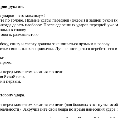
аров руками.
ь ударов – это максимум!
айте по голове. Прямые удары передней (джебы) и задней рукой 
икогда делать наоборот. После сдвоенных ударов передней уже м
лько в голову.
гового, размашистого.
боку, снизу и сверху должна заканчиваться прямым в голову.
ить» свою - плохая привычка. Лучше постараться перебить его в
ки:
 прямо.
ки перед моментом касания ею цели.
всё своё тело.
ции первым.
торону удара.
ки перед моментом касания ею цели (для боковых этот пункт осо
реальности). Закручивайте свои бёдра во время нанесения удара,