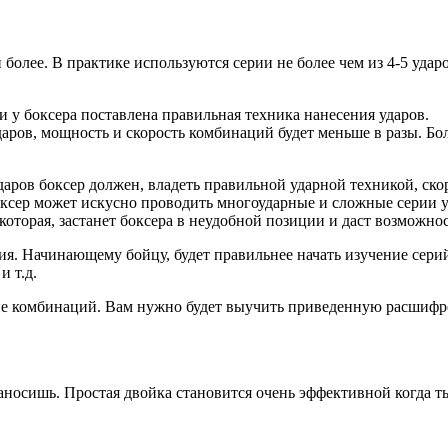
олее. В практике используются серии не более чем из 4-5 удар
 у боксера поставлена правильная техника нанесения ударов.
даров, мощность и скорость комбинаций будет меньше в разы. Бо
аров боксер должен, владеть правильной ударной техникой, ско
сер может искусно проводить многоударные и сложные серии уд
 которая, застанет боксера в неудобной позиции и даст возможн
я. Начинающему бойцу, будет правильнее начать изучение сери
и т.д.
е комбинаций. Вам нужно будет выучить приведенную расшифров
наносишь. Простая двойка становится очень эффективной когда т