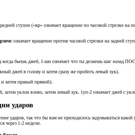
редней ступне («вр» означает вращение по часовой стрелке на п
рзпчс
означает вращение против часовой стрелки на задней ступ
д когда бьешь джеб, 1-шн означает что ты делаешь шаг назад ПО
жный джеб в голову и затем сразу же пробить левый хук).
, и затем правый прямой).
б, затем уклон влево, затем левый хук. 1уп-2 означает джеб с ук
ии ударов
е ударов, так что бы вам не приходилось задумываться какой 
я через 1-2 недели.
 боксе