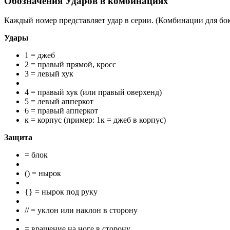
Обозначения Ударов в комбинациях
Каждый номер представляет удар в серии. (Комбинации для бо
Удары
1 = джеб
2 = правый прямой, кросс
3 = левый хук
4 = правый хук (или правый оверхенд)
5 = левый апперкот
6 = правый апперкот
к = корпус (пример: 1к = джеб в корпус)
Защита
= блок
() = нырок
{} = нырок под руку
// = уклон или наклон в сторону
= вращение на ноге в сторону