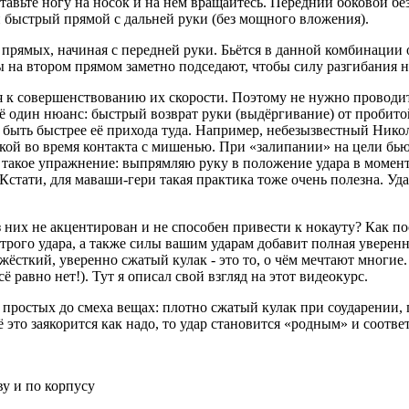
ставьте ногу на носок и на нём вращайтесь. Передний боковой без
й быстрый прямой с дальней руки (без мощного вложения).
 прямых, начиная с передней руки. Бьётся в данной комбинации 
на втором прямом заметно подседают, чтобы силу разгибания н
я к совершенствованию их скорости. Поэтому не нужно проводит
ещё один нюанс: быстрый возврат руки (выдёргивание) от проби
ен быть быстрее её прихода туда. Например, небезызвестный Ник
кой во время контакта с мишенью. При «залипании» на цели бью
 такое упражнение: выпрямляю руку в положение удара в момент
. Кстати, для маваши-гери такая практика тоже очень полезна. Уд
из них не акцентирован и не способен привести к нокауту? Как 
рого удара, а также силы вашим ударам добавит полная уверенно
 жёсткий, уверенно сжатый кулак - это то, о чём мечтают многие.
равно нет!). Тут я описал свой взгляд на этот видеокурс.
 простых до смеха вещах: плотно сжатый кулак при соударении, 
сё это заякорится как надо, то удар становится «родным» и соот
у и по корпусу