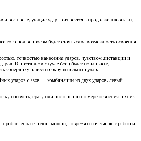
ов и все последующие удары относятся к продолжению атаки,
лее того под вопросом будет стоять сама возможность освоения
ростью, точностью нанесения ударов, чувством дистанции и
аров. В противном случае боец будет понапрасну
ость сопернику нанести сокрушительный удар.
йных ударов с азов — комбинации из двух ударов, левый —
ку наизусть, сразу или постепенно по мере освоения техник
ы пробиваешь ее точно, мощно, вовремя и сочетаешь с работой