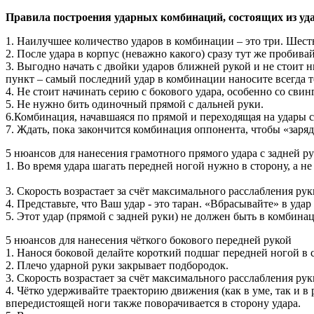
Правила построения ударных комбинаций, состоящих из уд
1. Наилучшее количество ударов в комбинации – это три. Шест
2. После удара в корпус (неважно какого) сразу тут же пробив
3. Выгодно начать с двойки ударов ближней рукой и не стоит н
пункт – самый последний удар в комбинации наносите всегда то
4. Не стоит начинать серию с бокового удара, особенно со свин
5. Не нужно бить одиночный прямой с дальней руки.
6.Комбинация, начавшаяся по прямой и переходящая на удары с
7. Ждать, пока закончится комбинация оппонента, чтобы «заряд
5 нюансов для нанесения грамотного прямого удара с задней ру
1. Во время удара шагать передней ногой нужно в сторону, а не
3. Скорость возрастает за счёт максимального расслабления ру
4. Представьте, что Ваш удар - это таран. «Вбрасывайте» в удар 
5. Этот удар (прямой с задней руки) не должен быть в комбина
5 нюансов для нанесения чёткого бокового передней рукой
1. Нанося боковой делайте короткий подшаг передней ногой в с
2. Плечо ударной руки закрывает подбородок.
3. Скорость возрастает за счёт максимального расслабления ру
4. Чётко удерживайте траекторию движения (как в уме, так и в 
впередистоящей ноги также поворачивается в сторону удара.