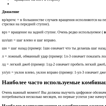
Движение
вр/врпчс = в большинстве случаев вращения исполняются на пе
стрелки на передней ступне).
врз = вращение на задней ступне. Очень редко используемое (
в
шл/шп = шаг влево и шаг вправо.
шн = шаг назад (пример: 1шн означает что ты делаешь шаг наза
л = ложный, обманный удар (пример: 1л-3 означает показать ло
лд = легкий джеб (пример: 1лд-2 означает пробить легкий джеб
ул/уп = уклон влево, уклон вправо (пример: 1-ул-3 означает дже
Наиболее часто используемые комбинац
Очень важный момент! Вы должны выучить цифровое обозначени
потребоваться несколько месяцев, но первые успехи уже начнутс
Наиболее распространенные комбинации ударов в