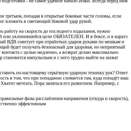
 подготовки - не самое удачное начало атаки. Всегда перед ним
он третьим, попадая в открытые боковые части головы, если
ог вложить в сметающий боковой удар рукой.
ь работу на скорость до последнего издыхания, нужно
той или уклонившейся цели ОБЯЗАТЕЛЕН. И в боксе, и в каратэ
олай ВДВ советует при отработках ударов руками по мешкам и
щий будет получать безопасный для здоровья, но неприятный
 контакта с целью медленно, а возврат делаю максимально
ар становится импульсным и с него трудно выйти на захват
поставить по-настоящему серьёзную ударную технику рук? Ответ
сть в том, что при попадании сломается там, куда попадёт ваш
 Хватит мечтать. Пора заняться его развитием. Например, с
правильные фазы расслабления напряжения (откуда и скорость),
ветственно эффективным