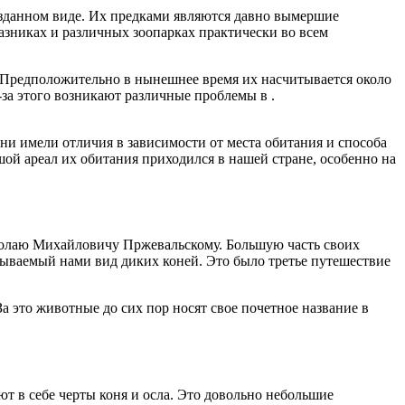
озданном виде. Их предками являются давно вымершие
азниках и различных зоопарках практически во всем
 Предположительно в нынешнее время их насчитывается около
-за этого возникают различные проблемы в .
ни имели отличия в зависимости от места обитания и способа
ой ареал их обитания приходился в нашей стране, особенно на
колаю Михайловичу Пржевальскому. Большую часть своих
сываемый нами вид диких коней. Это было третье путешествие
 это животные до сих пор носят свое почетное название в
 в себе черты коня и осла. Это довольно небольшие