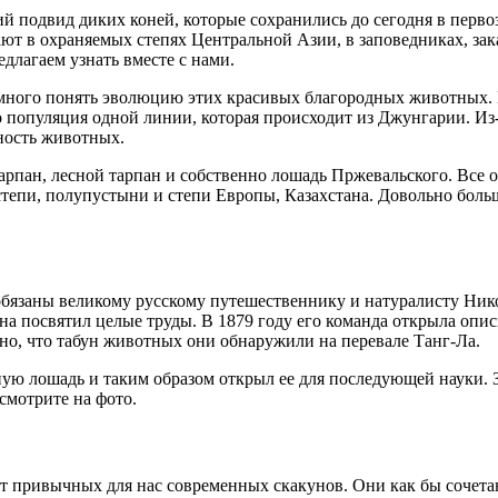
 подвид диких коней, которые сохранились до сегодня в перв
ют в охраняемых степях Центральной Азии, в заповедниках, зак
длагаем узнать вместе с нами.
емного понять эволюцию этих красивых благородных животных.
это популяция одной линии, которая происходит из Джунгарии. Из
ность животных.
рпан, лесной тарпан и собственно лошадь Пржевальского. Все о
тепи, полупустыни и степи Европы, Казахстана. Довольно больш
бязаны великому русскому путешественнику и натуралисту Ни
на посвятил целые труды. В 1879 году его команда открыла опи
о, что табун животных они обнаружили на перевале Танг-Ла.
ю лошадь и таким образом открыл ее для последующей науки. За
смотрите на фото.
ривычных для нас современных скакунов. Они как бы сочетают