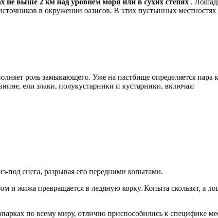
 не выше 2 км над уровнем моря или в сухих степях
. Лошад
сточников в окружении оазисов. В этих пустынных местностях ж
сполняет роль замыкающего. Уже на пастбище определяется пара
нине, ели злаки, полукустарники и кустарники, включая:
з-под снега, разрывая его передними копытами.
зом и жижа превращается в ледяную корку. Копыта скользят, а л
опарках по всему миру, отлично приспособились к специфике ме