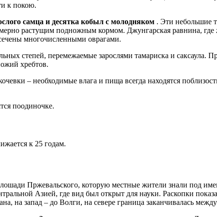
ти к покою.
ослого самца и десятка кобыл с молодняком
. Эти небольшие 
номерно растущим подножным кормом. Джунгарская равнина, где
ссечены многочисленными оврагами.
ных степей, перемежаемые зарослями тамариска и саксаула. Пр
ножий хребтов.
чевки – необходимые влага и пища всегда находятся поблизости
тся поодиночке.
ижается к 25 годам.
лошади Пржевальского, которую местные жители знали под имен
нтральной Азией, где вид был открыт для науки. Раскопки показ
на, на запад – до Волги, на севере граница заканчивалась между