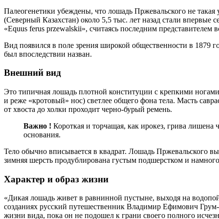
Палеогенетики убеждены, что лошадь Пржевальского не такая
(Северный Казахстан) около 5,5 тыс. лет назад стали впервые 
«Equus ferus przewalskii», считаясь последним представителе
Вид появился в поле зрения широкой общественности в 1879 г
был впоследствии назван.
Внешний вид
Это типичная лошадь плотной конституции с крепкими ногами.
и реже «кротовый» нос) светлее общего фона тела. Масть савр
от хвоста до холки проходит черно-бурый ремень.
Важно
!
Короткая и торчащая, как ирокез, грива лишена
основания.
Тело обычно вписывается в квадрат. Лошадь Пржевальского выра
зимняя шерсть продублирована густым подшерстком и намного
Характер и образ жизни
«Дикая лошадь живет в равнинной пустыне, выходя на водопой и
созданиях русский путешественник Владимир Ефимович Грум-Г
жизни вида, пока он не подошел к грани своего полного исче