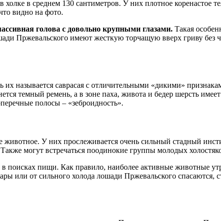
в холке в среднем 130 сантиметров. У них плотное коренастое т
то видно на фото.
ассивная голова с довольно крупными глазами.
Такая особен
шади Пржевальского имеют жесткую торчащую вверх гриву без ч
 их называется саврасая с отличительными «дикими» признакам
тся темный ремень, а в зоне паха, живота и бедер шерсть имеет 
перечные полосы – «зеброидность».
ное животное. У них прослеживается очень сильный стадный ин
Также могут встречаться поодинокие группы молодых холостяков
в поисках пищи. Как правило, наиболее активные животные утр
ры или от сильного холода лошади Пржевальского спасаются, ст