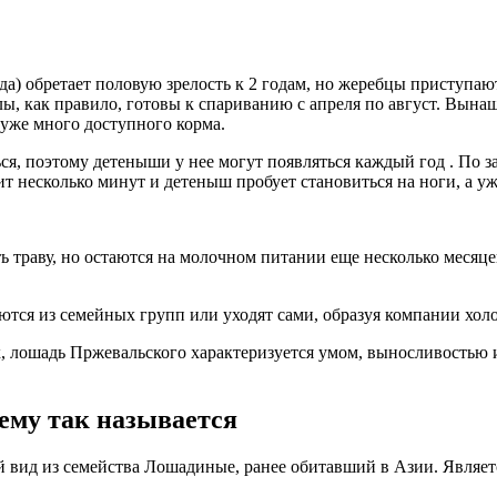
) обретает половую зрелость к 2 годам, но жеребцы приступаю
лы, как правило, готовы к спариванию с апреля по август. Вына
 уже много доступного корма.
ься, поэтому детеныши у нее могут появляться каждый год . По з
 несколько минут и детеныш пробует становиться на ноги, а уже
 траву, но остаются на молочном питании еще несколько месяц
ются из семейных групп или уходят сами, образуя компании холо
лошадь Пржевальского характеризуется умом, выносливостью и
ему так называется
ьный вид из семейства Лошадиные, ранее обитавший в Азии. Явл