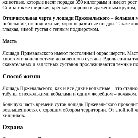
животные, которые весят порядка 350 килограмм и имеют рост 
Спина также широкая, крепкая с хорошо выраженным крупом, ч
Отличительная черта у лошади Пржевальского – большая м
небольшие, но подвижные, хорошо развитые ноздри. Также ло
гладкая, зимой густая с теплым подшерстком.
Масть
Лошади Пржевальского имеют постоянный окрас шерсти. Масть
хвостом и конечностями до коленного сустава. Вдоль спины тяне
скакательных и запястных суставов прослеживаются темные по
Способ жизни
Лошадь Пржевальского, как и все дикие копытные – это стад
табуны с несколькими кобылами и одним жеребцом – вожаком. 
Большую часть времени суток лошадь Пржевальского проводит 
возвышенностях с хорошим обзором территории. От знойной жа
хищников.
Охрана