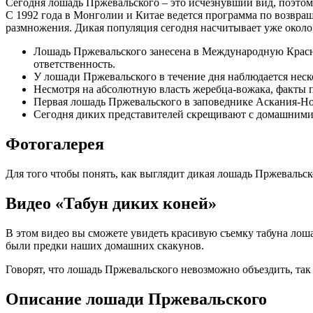
Сегодня лошадь Пржевальского – это исчезнувший вид, поэтом
С 1992 года в Монголии и Китае ведется программа по возвр
размножения. Дикая популяция сегодня насчитывает уже около 
Лошадь Пржевальского занесена в Международную Красн
ответственность.
У лошади Пржевальского в течение дня наблюдается неск
Несмотря на абсолютную власть жеребца-вожака, факты п
Первая лошадь Пржевальского в заповеднике Аскания-Нова
Сегодня диких представителей скрещивают с домашними, 
Фотогалерея
Для того чтобы понять, как выглядит дикая лошадь Пржевальск
Видео «Табун диких коней»
В этом видео вы сможете увидеть красивую съемку табуна лош
были предки наших домашних скакунов.
Говорят, что лошадь Пржевальского невозможно объездить, так
Описание лошади Пржевальского