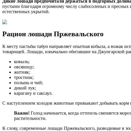
Дикие лошади предпочитали держаться в подгорных долинах
пустыни благодаря огромному числу слабосоленых и пресных и
естественных укрытий.
Рацион лошади Пржевальского
К месту пастьбы табун направляет опытная кобыла, а вожак и
товарищей. Лошади, изначально обитавшие на Джунгарской рав
ковыль;
овсяницу;
житняк;
тростник;
полынь и чий;
дикий лук;
карагану и саксаул.
С наступлением холодов животные привыкают добывать корм и
Важно!
Голод начинается, когда оттепель сменяется моро
растительности.
К слову, современные лошади Пржевальского, разводимые в зо