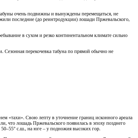
табуны очень подвижны и вынуждены перемещаться, не
 жили последние (до реинтродукции) лошади Пржевальского,
ебывание в сухом и резко континентальном климате сильно
. Сезонная перекочевка табуна по прямой обычно не
ем «тахи». Свою лепту в уточнение границ исконного ареала
али, что лошадь Пржевальского появилась в эпоху позднего
 50–55° с.ш., на юге – у подножия высоких гор.