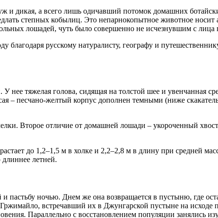
 уж и дикая, а всего лишь одичавший потомок домашних ботайск
седлать степных кобылиц. Это непарнокопытное животное носит ан
м вольных лошадей, чуть было совершенно не исчезнувшим с лица
оду благодаря русскому натуралисту, географу и путешественни
 У нее тяжелая голова, сидящая на толстой шее и увенчанная с
асая – песчано-желтый корпус дополнен темными (ниже скакател
 челки. Второе отличие от домашней лошади – укороченный хвос
стает до 1,2–1,5 м в холке и 2,2–2,8 м в длину при средней мас
 длиннее летней.
 пастьбу ночью. Днем же она возвращается в пустыню, где остае
ржимайло, встречавший их в Джунгарской пустыне на исходе по
зновения. Параллельно с восстановлением популяции занялись и