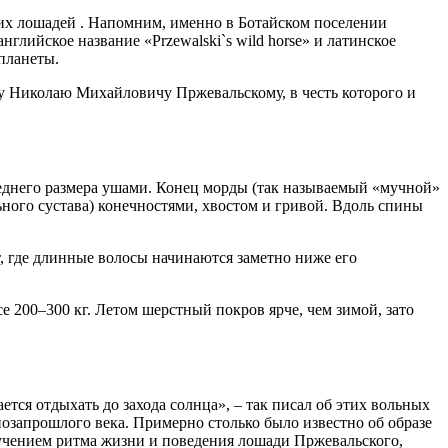
их лошадей . Напомним, именно в Ботайском поселении
глийское название «Przewalski`s wild horse» и латинское
 планеты.
ку Николаю Михайловичу Пржевальскому, в честь которого и
реднего размера ушами. Конец морды (так называемый «мучной»
ьного сустава) конечностями, хвостом и гривой. Вдоль спины
т, где длинные волосы начинаются заметно ниже его
се 200–300 кг. Летом шерстный покров ярче, чем зимой, зато
тся отдыхать до захода солнца», – так писал об этих вольных
запрошлого века. Примерно столько было известно об образе
зучением ритма жизни и поведения лошади Пржевальского,