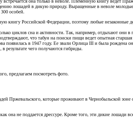
у встречается она только в неволе. Племенную книгу ведет Пра
ащению лошадей в дикую природу. Выращенные в неволе молоды
300 особей.
ую книгу Российской Федерации, поэтому любые незаконные де
олько циклов сна и активности. Так, например, отдыхают они в 
одтверждают, что табун на поиски пищи ведет опытная старшая
 появилась в 1947 году. Ее звали Орлица III и была рождена он
в результате чего получаются гибриды.
ого, предлагаем посмотреть фото.
адей Пржевальского, которые проживают в Чернобыльской зоне 
 как она не поддается дрессуре. Кроме того, эти дикие лошади 