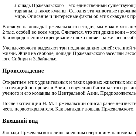
Лошадь Пржевальского – это единственный существующий
тарпаны, а также куланы. Сегодня эти животные прожива
мире. Описание и интересные факты об этих скакунах пре
Взглянув на лошадь Пржевальского сегодня, мы можем хоть н
2 тыс. особей во всем мире. Считается, что эти дикие кони – 
Близкородственное скрещивание плохо влияет на жизнеспособ
Ученые-зоологи выделяют три подвида диких коней: степной та
жизни. Живя на свободе, лошади Пржевальского заселяли лесос
юге Сибири и Забайкалье.
Происхождение
Открытием этих удивительных и таких ценных животных мы о
экспедиций он провел в Азии, а изучению биотипа этого регио
ученого и его команды по Центральной Азии. Предположительн
После экспедиции Н. М. Пржевальский описал ранее неизвестну
честь первооткрывателя. Как выглядит лошадь Пржевальского, 
Внешний вид
Лошади Пржевальского лишь внешним очертанием напоминают п