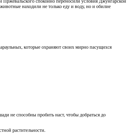
и Пржевальского спокойно переносили условия Джунгарской
ивотные находили не только еду и воду, но и обилие
 караульных, которые охраняют своих мирно пасущихся
ошади не способны пробить наст, чтобы добраться до
стной растительности.