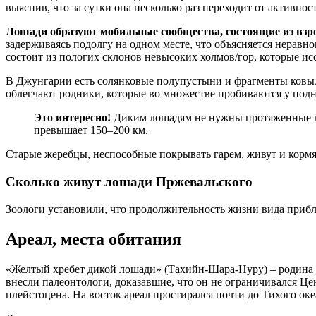
выяснив, что за сутки она несколько раз переходит от активнос
Лошади образуют мобильные сообщества, состоящие из взр
задерживаясь подолгу на одном месте, что объясняется нерав
состоит из пологих склонов невысоких холмов/гор, которые и
В Джунгарии есть солянковые полупустыни и фрагменты ковыль
облегчают родники, которые во множестве пробиваются у под
Это интересно!
Диким лошадям не нужны протяженные ко
превышает 150–200 км.
Старые жеребцы, неспособные покрывать гарем, живут и кормя
Сколько живут лошади Пржевальского
Зоологи установили, что продолжительность жизни вида прибл
Ареал, места обитания
«Желтый хребет дикой лошади» (Тахийн-Шара-Нуру) – родина 
внесли палеонтологи, доказавшие, что он не ограничивался Це
плейстоцена. На восток ареал простирался почти до Тихого океа