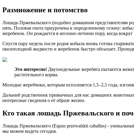
Размножение и потомство
Лошадь Пржевальского (подобно домашним представителям рода
пять. Половая охота приурочена к определенному сезону: кобы
жеребенок. Он рождается в весенне-летнюю пору, когда вокруг
Спустя пару недель после родов кобыла вновь готова спариват
околоплодной жидкости и жеребенок быстро обсыхает. Проходит
Это интересно!
Двухнедельные жеребята пытаются жевать
растительного корма.
Молодые жеребчики, которым исполняется 1,5–2,5 года, изгоня
Дальний родственник привычных для нас домашних животных, 
интересные сведения о её образе жизни.
Кто такая лошадь Пржевальского и поч
Лошадь Пржевальского (Equus przewalskii caballus) - уникал
мы можем видеть сегодня.