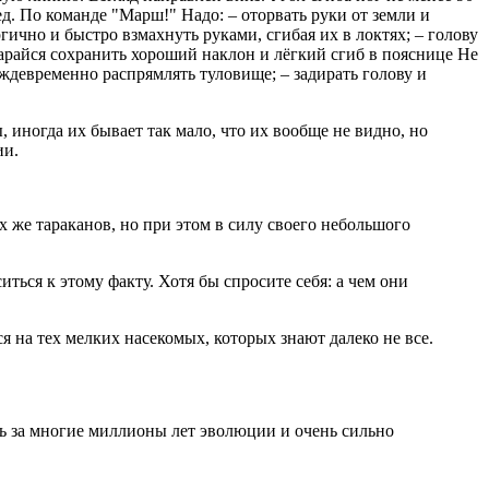
ред. По команде "Марш!" Надо: – оторвать руки от земли и
ично и быстро взмахнуть руками, сгибая их в локтях; – голову
райся сохранить хороший наклон и лёгкий сгиб в пояснице Не
еждевременно распрямлять туловище; – задирать голову и
 иногда их бывает так мало, что их вообще не видно, но
ии.
х же тараканов, но при этом в силу своего небольшого
ься к этому факту. Хотя бы спросите себя: а чем они
 на тех мелких насекомых, которых знают далеко не все.
 за многие миллионы лет эволюции и очень сильно