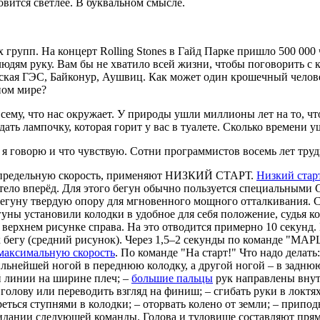
овится светлее. В буквальном смысле.
 групп. На концерт Rolling Stones в Гайд Парке пришло 500 000 
 людям руку. Вам бы не хватило всей жизни, чтобы поговорить с
вская ГЭС, Байконур, Аушвиц. Как может один крошечный челове
ном мире?
му, что нас окружает. У природы ушли миллионы лет на то, что
здать лампочку, которая горит у вас в туалете. Сколько времени 
м я говорю и что чувствую. Сотни программистов восемь лет труд
ть предельную скорость, применяют НИЗКИЙ СТАРТ.
Низкий стар
ет тело вперёд. Для этого бегун обычно пользуется специал
бегуну твердую опору для мгновенного мощного отталкивания. С
гуны установили колодки в удобное для себя положение, судья 
е на верхнем рисунке справа. На это отводится примерно 10 се
к бегу (средний рисунок). Через 1,5–2 секунды по команде "МАР
максимальную скорость
. По команде "На старт!" Что надо делать
ильнейшей ногой в переднюю колодку, а другой ногой – в заднюю;
 линии на ширине плеч; –
большие пальцы
рук направлены внутр
голову или переводить взгляд на финиш; – сгибать руки в локтях;
ться ступнями в колодки; – оторвать колено от земли; – припод
жидании следующей команды. Голова и туловище составляют прям