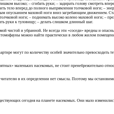
слишком высоко; – сгибать руки; – задирать голову смотреть впе
ь тело вперед до полного выпрямления толчковой ноги; – энерг
ым опусканием маховой ноги вниз загребающим движением. Ста
 толчковой ноги; – поднимать высоко колено маховой ноги; – пр
ать руки к туловищу; – делать слишком длинный шаг.
ой чистой и убранной. Не всегда эти «соседи» вредны и опасны,
й энтомофауны можно найти практически в любом жилом помещен
артире могут по количеству особей значительно превосходить те
нятных» маленьких насекомых, не стоит пренебрежительно относит
 читателю в их определении нет смысла. Поэтому мы остановимся
ствующих сегодня на планете насекомых. Они мало изменились