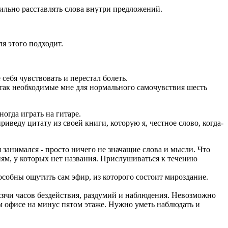
авильно расставлять слова внутри предложений.
ля этого подходит.
себя чувствовать и перестал болеть.
 так необходимые мне для нормального самочувствия шесть
ногда играть на гитаре.
приведу цитату из своей книги, которую я, честное слово, когда-
 я занимался - просто ничего не значащие слова и мысли. Что
иям, у которых нет названия. Прислушиваться к течению
обны ощутить сам эфир, из которого состоит мироздание.
ысячи часов бездействия, раздумий и наблюдения. Невозможно
м офисе на минус пятом этаже. Нужно уметь наблюдать и