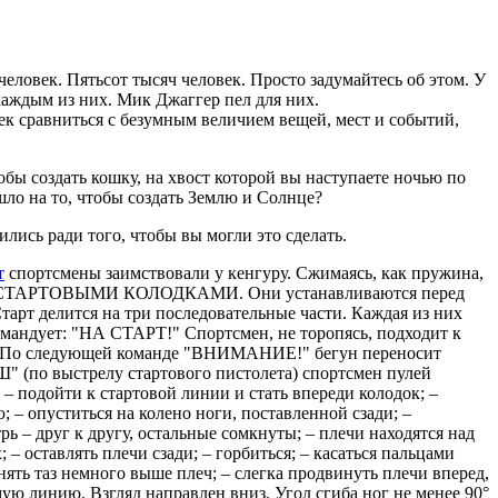
человек. Пятьсот тысяч человек. Просто задумайтесь об этом. У
 каждым из них. Мик Джаггер пел для них.
к сравниться с безумным величием вещей, мест и событий,
бы создать кошку, на хвост которой вы наступаете ночью по
ушло на то, чтобы создать Землю и Солнце?
ились ради того, чтобы вы могли это сделать.
т
спортсмены заимствовали у кенгуру. Сжимаясь, как пружина,
ьными СТАРТОВЫМИ КОЛОДКАМИ. Они устанавливаются перед
тарт делится на три последовательные части. Каждая из них
командует: "НА СТАРТ!" Спортсмен, не торопясь, подходит к
кунд. По следующей команде "ВНИМАНИЕ!" бегун переносит
Ш" (по выстрелу стартового пистолета) спортсмен пулей
: – подойти к стартовой линии и стать впереди колодок; –
 – опуститься на колено ноги, поставленной сзади; –
ь – друг к другу, остальные сомкнуты; – плечи находятся над
 – оставлять плечи сзади; – горбиться; – касаться пальцами
нять таз немного выше плеч; – слегка продвинуть плечи вперед,
ую линию. Взгляд направлен вниз. Угол сгиба ног не менее 90°