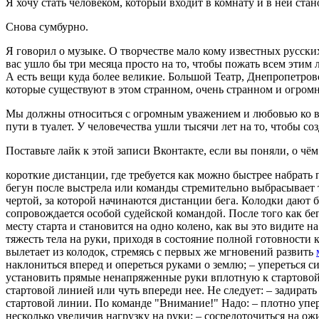
Я хочу стать человеком, который входит в комнату и в ней стан
Снова сумбурно.
Я говорил о музыке. О творчестве мало кому известных русских
вас ушло бы три месяца просто на то, чтобы пожать всем этим
А есть вещи куда более великие. Большой Театр, Днепропетро
которые существуют в этом странном, очень странном и огром
Мы должны относиться с огромным уважением и любовью ко все
пути в туалет. У человечества ушли тысячи лет на то, чтобы со
Поставьте лайк к этой записи Вконтакте, если вы поняли, о чё
короткие дистанции, где требуется как можно быстрее набра
бегун после выстрела или команды стремительно выбрасыва
чертой, за которой начинаются дистанции бега. Колодки дают 
сопровождается особой судейской командой. После того как бе
месту старта и становится на одно колено, как вы это видит
тяжесть тела на руки, приходя в состояние полной готовности 
вылетает из колодок, стремясь с первых же мгновений развить
наклониться вперед и опереться руками о землю; – упереться с
установить прямые ненапряженные руки вплотную к стартовой
стартовой линией или чуть впереди нее. Не следует: – задирать 
стартовой линии. По команде "Внимание!" Надо: – плотно упере
несколько увеличив нагрузку на руки; – сосредоточиться на о