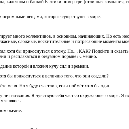
 кальяном и банкой Балтики номер три (отличная компания, согл
и огромными вещами, которые существуют в мире.
ирует много коллективов, в основном, начинающих. Но есть неск
е ужасные, сложные, восхитительные и потрясающие моменты мо
тал хотя бы прикоснуться к этому. Но.... КАК? Подойти и сказать
лени и расплакаться в безумном порыве? Смешно.
здание которой я вложил кучу сил и времени.
отя бы прикоснуться к величию того, что они создали?
ёте меня. Но я буду счастлив, если поймёт хотя бы один.
му нет названия. Я чувствую себя частью окружающего мира. Я
 я являюсь.
вом океане.