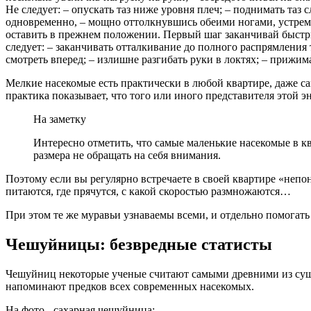
Не следует: – опускать таз ниже уровня плеч; – поднимать таз 
одновременно, – мощно оттолкнувшись обеими ногами, устремит
оставить в прежнем положении. Первый шаг заканчивай быстр
следует: – заканчивать отталкивание до полного распрямления
смотреть вперед; – излишне разгибать руки в локтях; – прижим
Мелкие насекомые есть практически в любой квартире, даже сам
практика показывает, что того или иного представителя это
На заметку
Интересно отметить, что самые маленькие насекомые в кв
размера не обращать на себя внимания.
Поэтому если вы регулярно встречаете в своей квартире «непо
питаются, где прячутся, с какой скоростью размножаются…
При этом те же муравьи узнаваемы всеми, и отдельно помогать
Чешуйницы: безвредные статисты
Чешуйниц некоторые ученые считают самыми древними из суще
напоминают предков всех современных насекомых.
На фото - сахарная чешуйница: