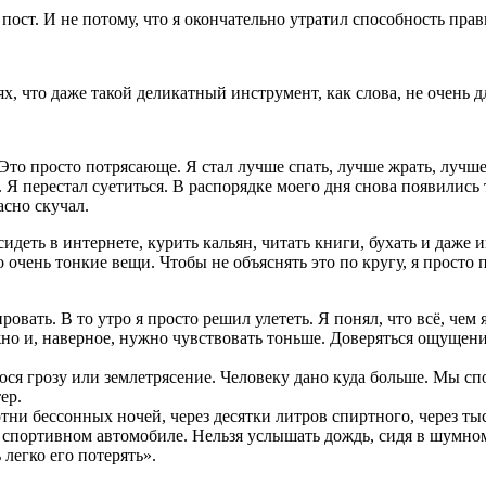
т пост. И не потому, что я окончательно утратил способность пр
х, что даже такой деликатный инструмент, как слова, не очень д
Это просто потрясающе. Я стал лучше спать, лучше жрать, лучше 
Я перестал суетиться. В распорядке моего дня снова появились
асно скучал.
идеть в интернете, курить кальян, читать книги, бухать и даже и
о очень тонкие вещи. Чтобы не объяснять это по кругу, я просто 
ровать. В то утро я просто решил улететь. Я понял, что всё, чем
ожно и, наверное, нужно чувствовать тоньше. Доверяться ощущен
грозу или землетрясение. Человеку дано куда больше. Мы спос
ер.
сотни бессонных ночей, через десятки литров спиртного, через т
а спортивном автомобиле. Нельзя услышать дождь, сидя в шумно
легко его потерять».