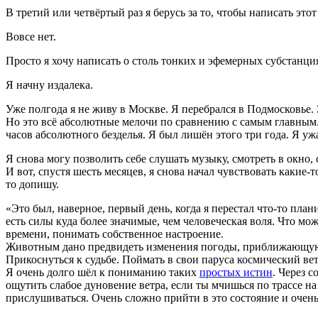
В третий или четвёртый раз я берусь за то, чтобы написать это
Вовсе нет.
Просто я хочу написать о столь тонких и эфемерных субстанция
Я начну издалека.
Уже полгода я не живу в Москве. Я перебрался в Подмосковье. 
Но это всё абсолютные мелочи по сравнению с самым главным. 
часов абсолютного безделья. Я был лишён этого три года. Я уж
Я снова могу позволить себе слушать музыку, смотреть в окно, с
И вот, спустя шесть месяцев, я снова начал чувствовать какие-т
то допишу.
«Это был, наверное, первый день, когда я перестал что-то плани
есть силы куда более значимые, чем человеческая воля. Что м
времени, понимать собственное настроение.
Животным дано предвидеть изменения погоды, приближающуюся 
Прикоснуться к судьбе. Поймать в свои паруса космический вет
Я очень долго шёл к пониманию таких
простых истин
. Через 
ощутить слабое дуновение ветра, если ты мчишься по трассе н
прислушиваться. Очень сложно прийти в это состояние и очень 