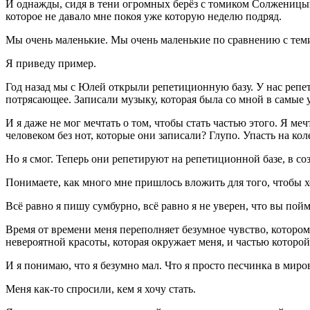
И однажды, сидя в тени огромных берёз с томиком Солженицына,
которое не давало мне покоя уже которую неделю подряд.
Мы очень маленькие. Мы очень маленькие по сравнению с тем
Я приведу пример.
Год назад мы с Юлей открыли репетиционную базу. У нас репет
потрясающее. Записали музыку, которая была со мной в самы
И я даже не мог мечтать о том, чтобы стать частью этого. Я меч
человеком без нот, которые они записали? Глупо. Упасть на ко
Но я смог. Теперь они репетируют на репетиционной базе, в со
Понимаете, как много мне пришлось вложить для того, чтобы х
Всё равно я пишу сумбурно, всё равно я не уверен, что вы пойм
Время от времени меня переполняет безумное чувство, которо
невероятной красоты, которая окружает меня, и частью которой
И я понимаю, что я безумно мал. Что я просто песчинка в миро
Меня как-то спросили, кем я хочу стать.