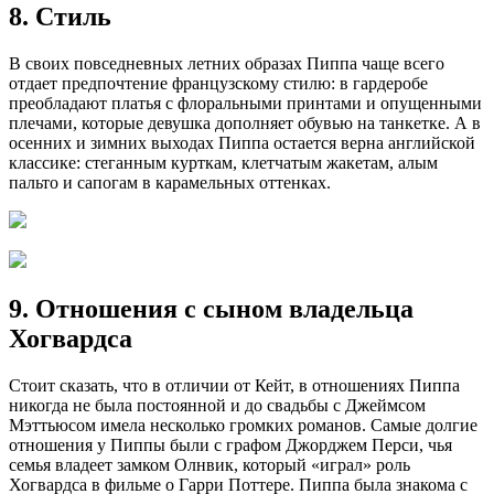
8. Стиль
В своих повседневных летних образах Пиппа чаще всего
отдает предпочтение французскому стилю: в гардеробе
преобладают платья с флоральными принтами и опущенными
плечами, которые девушка дополняет обувью на танкетке. А в
осенних и зимних выходах Пиппа остается верна английской
классике: стеганным курткам, клетчатым жакетам, алым
пальто и сапогам в карамельных оттенках.
9. Отношения с сыном владельца
Хогвардса
Стоит сказать, что в отличии от Кейт, в отношениях Пиппа
никогда не была постоянной и до свадьбы с Джеймсом
Мэттьюсом имела несколько громких романов. Самые долгие
отношения у Пиппы были с графом Джорджем Перси, чья
семья владеет замком Олнвик, который «играл» роль
Хогвардса в фильме о Гарри Поттере. Пиппа была знакома с