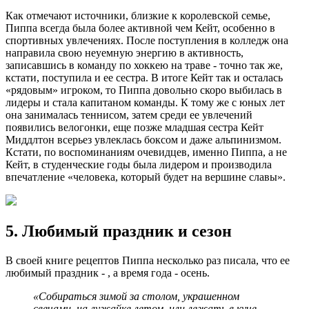
Как отмечают источники, близкие к королевской семье,
Пиппа всегда была более активной чем Кейт, особенно в
спортивных увлечениях. После поступления в колледж она
направила свою неуемную энергию в активность,
записавшись в команду по хоккею на траве - точно так же,
кстати, поступила и ее сестра. В итоге Кейт так и осталась
«рядовым» игроком, то Пиппа довольно скоро выбилась в
лидеры и стала капитаном команды. К тому же с юных лет
она занималась теннисом, затем среди ее увлечений
появились велогонки, еще позже младшая сестра Кейт
Миддлтон всерьез увлеклась боксом и даже альпинизмом.
Кстати, по воспоминаниям очевидцев, именно Пиппа, а не
Кейт, в студенческие годы была лидером и производила
впечатление «человека, который будет на вершине славы».
5. Любимый праздник и сезон
В своей книге рецептов Пиппа несколько раз писала, что ее
любимый праздник - , а время года - осень.
«Собираться зимой за столом, украшенном
свечами, на лужайке летом, или лежать в куче