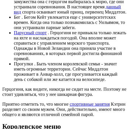
замужества она с герцогом выбиралась к морю, где они
устраивали соревнования. В настоящее время
данный
вид
спорта осваивает юный принц, первенец Миддлтон.
Бег . Бегом Кейт увлекается еще с университетских
времен. Когда она только познакомилась с Уильямом, то
они устраивали парные забеги.
Парусный спорт
. Герцогиня не привыкла только лежать
на яхте и наслаждаться погодой. Она вполне может
справиться с управлением морского транспорта.
Однажды в Новой Зеландии она приняла участие в
соревнованиях, в которых первой достигла финишной
прямой.
Прогулки . Быть членом королевской семьи - значит
иметь огромные территории. Сейчас Миддлтон
проживает в Анвар-холл, где прогуливается каждый
день с собакой или же катается на велосипеде.
Герцогиня, как видите, никогда не сидит на месте. Поэтому не
стоит удивляться, что у нее шикарная фигура.
Приятно отметить то, что многие
спортивные занятия
Кэтрин
разделяет со своим мужем. Они, действительно, имеют много
общего и являются отличной семейной парой.
Королевское меню