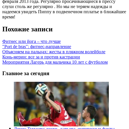
февраля 2013 года. Регулярно просачивающиеся в прессу
слухи столь же регулярно . Но мы не теряем надежды и
надеемся увидеть Пиппу в подвенечном пплатье в ближайшее
время!
Похожие записи
Фитнес или йога – что лучше
"Port de bras": фитнес-направление
Объясняем на пальцах: жесты в пляжном волейболе
Конь-мерин: все за и против кастрации
Мероприятия Лагерь для мальчика 10 лет с футболом
Главное за сегодня
Денис Тумасян: жизнь, карьера, интересные факты