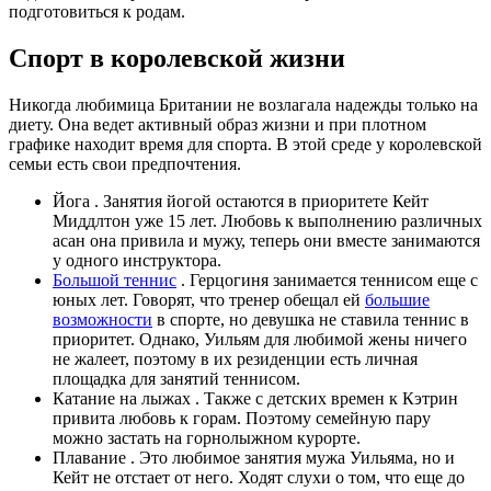
подготовиться к родам.
Спорт в королевской жизни
Никогда любимица Британии не возлагала надежды только на
диету. Она ведет активный образ жизни и при плотном
графике находит время для спорта. В этой среде у королевской
семьи есть свои предпочтения.
Йога . Занятия йогой остаются в приоритете Кейт
Миддлтон уже 15 лет. Любовь к выполнению различных
асан она привила и мужу, теперь они вместе занимаются
у одного инструктора.
Большой теннис
. Герцогиня занимается теннисом еще с
юных лет. Говорят, что тренер обещал ей
большие
возможности
в спорте, но девушка не ставила теннис в
приоритет. Однако, Уильям для любимой жены ничего
не жалеет, поэтому в их резиденции есть личная
площадка для занятий теннисом.
Катание на лыжах
. Также с детских времен к Кэтрин
привита любовь к горам. Поэтому семейную пару
можно застать на горнолыжном курорте.
Плавание . Это любимое занятия мужа Уильяма, но и
Кейт не отстает от него. Ходят слухи о том, что еще до