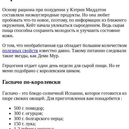
Основу рациона при похудении у Кэтрин Миддлтон
составляли низкоуглеродные продукты. Но она любит
пробовать что-то новое, поэтому, по информации из ближнего
окружения, Кейт начала увлекаться сыроедением. Ведь сырая
пища способна сохранить молодость и улучшить состояние
кожи.
О том, что необработанная еда обладает большим количеством
полезных свойств
известно давно. Такому питанию следовали
такие звезды, как Деми Мур.
Герцогиня отдает один день недели для сырой пищи. Но ее
меню подобрано с королевским шиком.
Гаспачо по-королевски
Гаспачо - это блюдо солнечной Испании, которое готовится из
пюре свежих овощей. Для приготовления вам понадобится :
500 г. помидор;
300 г. огурцов;
300 г. болгарского перца;
150 г. лука;
1-2 зубчика чеснока;