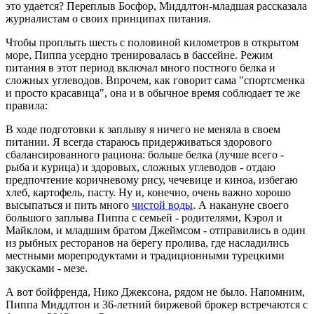
это удается? Переплыв Босфор, Миддлтон-младшая рассказала
журналистам о своих принципах питания.
Чтобы проплыть шесть с половиной километров в открытом
море, Пиппа усердно тренировалась в бассейне. Режим
питания в этот период включал много постного белка и
сложных углеводов. Впрочем, как говорит сама "спортсменка
и просто красавица", она и в обычное время соблюдает те же
правила:
В ходе подготовки к заплыву я ничего не меняла в своем
питании. Я всегда стараюсь придерживаться здорового
сбалансированного рациона: больше белка (лучше всего -
рыба и курица) и здоровых, сложных углеводов - отдаю
предпочтение коричневому рису, чечевице и киноа, избегаю
хлеб, картофель, пасту. Ну и, конечно, очень важно хорошо
высыпаться и пить много
чистой воды
. А накануне своего
большого заплыва Пиппа с семьей - родителями, Кэрол и
Майклом, и младшим братом Джеймсом - отправились в один
из рыбных ресторанов на берегу пролива, где насладились
местными морепродуктами и традиционными турецкими
закусками - мезе.
А вот бойфренда, Нико Джексона, рядом не было. Напомним,
Пиппа Миддлтон и 36-летний биржевой брокер встречаются с