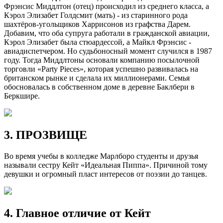
Фрэнсис Миддлтон (отец) происходил из среднего класса, а
Кэрол Элизабет Голдсмит (мать) - из старинного рода
шахтёров-угольщиков Харрисонов из графства Дарем.
Добавим, что оба супруга работали в гражданской авиации,
Кэрол Элизабет была стюардессой, а Майкл Фрэнсис -
авиадиспетчером. Но судьбоносный момент случился в 1987
году. Тогда Миддлтоны основали компанию посылочной
торговли «Party Pieces», которая успешно развивалась на
британском рынке и сделала их миллионерами. Семья
обосновалась в собственном доме в деревне Баклбери в
Беркшире.
3. ПРОЗВИЩЕ
Во время учебы в колледже Марлборо студенты и друзья
называли сестру Кейт «Идеальная Пиппа». Причиной тому
девушки и огромный пласт интересов от поэзии до танцев.
4. Главное отличие от Кейт