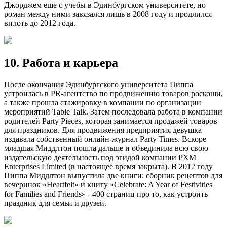
Джорджем еще с учебы в Эдинбургском университете, но
роман между ними завязался лишь в 2008 году и продлился
вплоть до 2012 года.
10. Работа и карьера
После окончания Эдинбургского университета Пиппа
устроилась в PR-агентство по продвижению товаров роскоши,
а также прошла стажировку в компании по организации
мероприятий Table Talk. Затем последовала работа в компании
родителей Party Pieces, которая занимается продажей товаров
для праздников. Для продвижения предприятия девушка
издавала собственный онлайн-журнал Party Times. Вскоре
младшая Миддлтон пошла дальше и объединила всю свою
издательскую деятельность под эгидой компании PXM
Enterprises Limited (в настоящее время закрыта). В 2012 году
Пиппа Миддлтон выпустила две книги: сборник рецептов для
вечеринок «Heartfelt» и книгу «Celebrate: A Year of Festivities
for Families and Friends» - 400 страниц про то, как устроить
праздник для семьи и друзей.