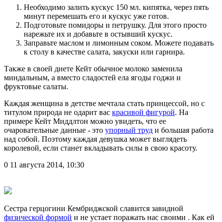
Необходимо залить кускус 150 мл. кипятка, через пять
минут перемешать его и кускус уже готов.
Подготовьте помидоры и петрушку. Для этого просто
нарежьте их и добавьте в остывший кускус.
Заправьте маслом и лимонным соком. Можете подавать
к столу в качестве салата, закуски или гарнира.
Также в своей диете Кейт обычное молоко заменила
миндальным, а вместо сладостей ела ягоды годжи и
фруктовые салаты.
Каждая женщина в детстве мечтала стать принцессой, но с
титулом природа не одарит вас
красивой фигурой
. На
примере Кейт Миддлтон можно увидеть, что ее
очаровательные данные - это
упорный труд
и большая работа
над собой. Поэтому каждая девушка может выглядеть
королевой, если станет вкладывать силы в свою красоту.
0
11 августа 2014, 10:30
Сестра герцогини Кембриджской славится завидной
физической формой
и не устает поражать нас своими . Как ей