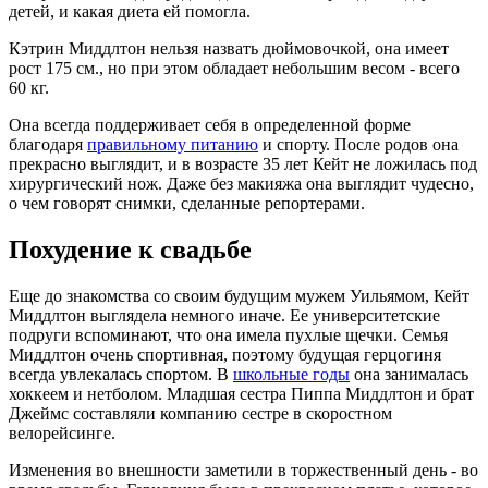
детей, и какая диета ей помогла.
Кэтрин Миддлтон нельзя назвать дюймовочкой, она имеет
рост 175 см., но при этом обладает небольшим весом - всего
60 кг.
Она всегда поддерживает себя в определенной форме
благодаря
правильному питанию
и спорту. После родов она
прекрасно выглядит, и в возрасте 35 лет Кейт не ложилась под
хирургический нож. Даже без макияжа она выглядит чудесно,
о чем говорят снимки, сделанные репортерами.
Похудение к свадьбе
Еще до знакомства со своим будущим мужем Уильямом, Кейт
Миддлтон выглядела немного иначе. Ее университетские
подруги вспоминают, что она имела пухлые щечки. Семья
Миддлтон очень спортивная, поэтому будущая герцогиня
всегда увлекалась спортом. В
школьные годы
она занималась
хоккеем и нетболом. Младшая сестра Пиппа Миддлтон и брат
Джеймс составляли компанию сестре в скоростном
велорейсинге.
Изменения во внешности заметили в торжественный день - во