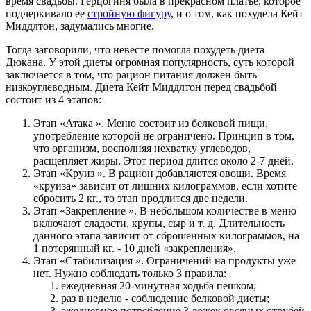
время свадьбы. Герцогиня была в прекрасном платье, которое
подчеркивало ее
стройную фигуру
, и о том, как похудела Кейт
Миддлтон, задумались многие.
Тогда заговорили, что невесте помогла похудеть диета
Дюкана. У этой диеты огромная популярность, суть которой
заключается в том, что рацион питания должен быть
низкоуглеводным. Диета Кейт Миддлтон перед свадьбой
состоит из 4 этапов:
Этап «Атака ». Меню состоит из белковой пищи,
употребление которой не ограничено. Принцип в том,
что организм, восполняя нехватку углеводов,
расщепляет жиры. Этот период длится около 2-7 дней.
Этап «Круиз ». В рацион добавляются овощи. Время
«круиза» зависит от лишних килограммов, если хотите
сбросить 2 кг., то этап продлится две недели.
Этап «Закрепление ». В небольшом количестве в меню
включают сладости, крупы, сыр и т. д. Длительность
данного этапа зависит от сброшенных килограммов, на
1 потерянный кг. - 10 дней «закрепления».
Этап «Стабилизация ». Ограничений на продукты уже
нет. Нужно соблюдать только 3 правила:
ежедневная 20-минутная ходьба пешком;
раз в неделю - соблюдение белковой диеты;
ежедневное потребление 3 ложек овсяных отрубей