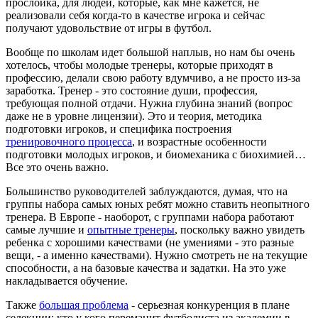
прослойка, для людей, которые, как мне кажется, не
реализовали себя когда-то в качестве игрока и сейчас
получают удовольствие от игры в футбол.
Вообще по школам идет большой наплыв, но нам бы очень
хотелось, чтобы молодые тренеры, которые приходят в
профессию, делали свою работу вдумчиво, а не просто из-за
заработка. Тренер - это состояние души, профессия,
требующая полной отдачи. Нужна глубина знаний (вопрос
даже не в уровне лицензии). Это и теория, методика
подготовки игроков, и специфика построения
тренировочного процесса
, и возрастные особенности
подготовки молодых игроков, и биомеханика с биохимией…
Все это очень важно.
Большинство руководителей заблуждаются, думая, что на
группы набора самых юных ребят можно ставить неопытного
тренера. В Европе - наоборот, с группами набора работают
самые лучшие и
опытные тренеры
, поскольку важно увидеть
ребенка с хорошими качествами (не умениями - это разные
вещи, - а именно качествами). Нужно смотреть не на текущие
способности, а на базовые качества и задатки. На это уже
накладывается обучение.
Также
большая проблема
- серьезная конкуренция в плане
селекции: кто у кого переманит футболиста из академии в