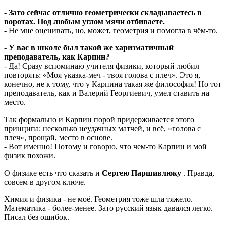
- Зато сейчас отлично геометрически складываетесь в
воротах. Под любым углом мячи отбиваете.
- Не мне оценивать, но, может, геометрия и помогла в чём-то.
- У вас в школе был такой же харизматичный
преподаватель, как Карпин?
- Да! Сразу вспоминаю учителя физики, который любил
повторять: «Моя указка-меч - твоя голова с плеч». Это я,
конечно, не к тому, что у Карпина такая же философия! Но тот
преподаватель, как и Валерий Георгиевич, умел ставить на
место.
Так формально и Карпин порой придерживается этого
принципа: несколько неудачных матчей, и всё, «голова с
плеч», прощай, место в основе.
- Вот именно! Потому и говорю, что чем-то Карпин и мой
физик похожи.
О физике есть что сказать и
Сергею Паршивлюку
. Правда,
совсем в другом ключе.
Химия и физика - не моё. Геометрия тоже шла тяжело.
Математика - более-менее. Зато русский язык давался легко.
Писал без ошибок.