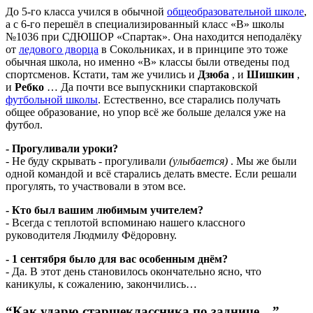
До 5-го класса учился в обычной
общеобразовательной школе
,
а с 6-го перешёл в специализированный класс «В» школы
№1036 при СДЮШОР «Спартак». Она находится неподалёку
от
ледового дворца
в Сокольниках, и в принципе это тоже
обычная школа, но именно «В» классы были отведены под
спортсменов. Кстати, там же учились и
Дзюба
, и
Шишкин
,
и
Ребко
… Да почти все выпускники спартаковской
футбольной школы
. Естественно, все старались получать
общее образование, но упор всё же больше делался уже на
футбол.
- Прогуливали уроки?
- Не буду скрывать - прогуливали
(улыбается)
. Мы же были
одной командой и всё старались делать вместе. Если решали
прогулять, то участвовали в этом все.
- Кто был вашим любимым учителем?
- Всегда с теплотой вспоминаю нашего классного
руководителя Людмилу Фёдоровну.
- 1 сентября было для вас особенным днём?
- Да. В этот день становилось окончательно ясно, что
каникулы, к сожалению, закончились…
“Как ударю старшеклассника по заднице…”