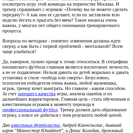
посмотреть игру этой команды на первенстве Москвы. И
тренер спрашивает с игроков: «Почему вы не можете сделать
передачу?» А как они ее сделают, если их заставляли всю
неделю бегать и прыгать без мяча? Такие нюансы очень
важны, у многих нет общего понимания тренировочного
процесса.
Вопросы по методике - понятно: изменения должны идти
сверху, а как быть с первой проблемой - ментальной? Всем
чаще улыбаться?
Да, наверное, нужно проще к этому относиться. В специфике
юношеского футбола главным является воспитание личности,
а не ее подавление. Нельзя давить на детей морально и давать
установку в стиле «победа или смерть». Безусловно,
психология победителя очень важна, любой мальчишка,
игрок, тренер хочет выиграть. Но главное - каким способом.
За счет
хорошего качества
игры, анализа ошибок и их
дальнейших корректировок. Главная цель - стать обученным и
качественным игроком к моменту перехода в
профессиональный футбол
. Тренер должен дать образование
игроку, а вовсе не добиться с ним результата любой ценой.
Два
известных футболиста
, Андрей Канчельскис, бывший
игрок "Манчестер Юнайтед", и Денис Колодин, бронзовый