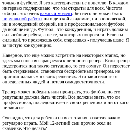
только в футболе. Я это категорически не приемлю. В каждом
интервью подчеркиваю, что мы открыты для всех. Чистота
отбора - это очень
важный момент
. Без него не может быть
нормальной работы
ни в детской академии, ни в юношеской,
ни в молодежной сборной, ни в профессиональном футболе,
да вообще нигде. Футбол - это конкуренция, и играть должны
сильнейшие ребята, а не те, за которых попросили. Если ты
сильный, то проявляешь себя, стараешься - получаешь шанс. Я
за чистую конкуренцию.
Наверное, это еще можно встретить на некоторых этапах, но
здесь мы снова возвращаемся к личности тренера. Если тренер
подстроится под такую ситуацию, то его сомнут. Он перестает
быть стержневым, становится бесхребетным тренером, не
принципиальным в своих решениях. Это зависимость от
определенных людей и потеря самодостаточности.
Тренер может победить или проиграть, это футбол, но его
репутация должна быть чистой. Все должны знать, что он
профессионал, последователен в своих решениях и ни от кого
не зависит.
Очевидно, что для ребенка на всех этапах развития важно
регулярно играть. Мой 12-летний сын прочно осел на
скамейке. Что делать?