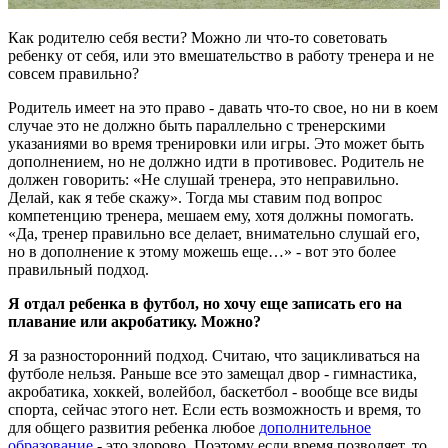
Как родителю себя вести? Можно ли что-то советовать
ребенку от себя, или это вмешательство в работу тренера и не
совсем правильно?
Родитель имеет на это право - давать что-то свое, но ни в коем
случае это не должно быть параллельно с тренерскими
указаниями во время тренировки или игры. Это может быть
дополнением, но не должно идти в противовес. Родитель не
должен говорить: «Не слушай тренера, это неправильно.
Делай, как я тебе скажу». Тогда мы ставим под вопрос
компетенцию тренера, мешаем ему, хотя должны помогать.
«Да, тренер правильно все делает, внимательно слушай его,
но в дополнение к этому можешь еще…» - вот это более
правильный подход.
Я отдал ребенка в футбол, но хочу еще записать его на
плавание или акробатику. Можно?
Я за разносторонний подход. Считаю, что зацикливаться на
футболе нельзя. Раньше все это замещал двор - гимнастика,
акробатика, хоккей, волейбол, баскетбол - вообще все виды
спорта, сейчас этого нет. Если есть возможность и время, то
для общего развития ребенка любое
дополнительное
образование
- это здорово. Поэтому если время позволяет, то,