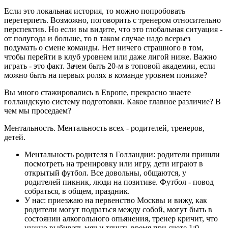
Если это локальная история, то можно попробовать
перетерпеть. Возможно, поговорить с тренером относительно
перспектив. Но если вы видите, что это глобальная ситуация -
от полугода и больше, то в таком случае надо всерьез
подумать о смене команды. Нет ничего страшного в том,
чтобы перейти в клуб уровнем или даже лигой ниже. Важно
играть - это факт. Зачем быть 20-м в топовой академии, если
можно быть на первых ролях в команде уровнем пониже?
Вы много стажировались в Европе, прекрасно знаете
голландскую систему подготовки. Какое главное различие? В
чем мы проседаем?
Ментальность. Ментальность всех - родителей, тренеров,
детей.
Ментальность родителя в Голландии: родители пришли
посмотреть на тренировку или игру, дети играют в
открытый футбол. Все довольны, общаются, у
родителей пикник, люди на позитиве. Футбол - повод
собраться, в общем, праздник.
У нас: приезжаю на первенство Москвы и вижу, как
родители могут подраться между собой, могут быть в
состоянии алкогольного опьянения, тренер кричит, что
нужно выбивать мяч и тянуть время при счете 1:0.