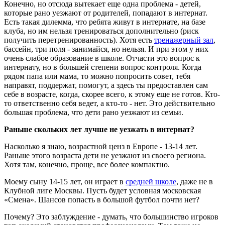
Конечно, но отсюда вытекает еще одна проблема - детей,
которые рано уезжают от родителей, попадают в интернат.
Есть такая дилемма, что ребята живут в интернате, на базе
клуба, но им нельзя тренироваться дополнительно (риск
получить перетренированность). Хотя есть
тренажерный зал
,
бассейн, три поля - занимайся, но нельзя. И при этом у них
очень слабое образование в школе. Отчасти это вопрос к
интернату, но в большей степени вопрос контроля. Когда
рядом папа или мама, то можно попросить совет, тебя
направят, поддержат, помогут, а здесь ты предоставлен сам
себе в возрасте, когда, скорее всего, к этому еще не готов. Кто-
то ответственно себя ведет, а кто-то - нет. Это действительно
большая проблема, что дети рано уезжают из семьи.
Раньше скольких лет лучше не уезжать в интернат?
Насколько я знаю, возрастной ценз в Европе - 13-14 лет.
Раньше этого возраста дети не уезжают из своего региона.
Хотя там, конечно, проще, все более компактно.
Моему сыну 14-15 лет, он играет в
средней школе
, даже не в
Клубной лиге Москвы. Пусть будет условная московская
«Смена». Шансов попасть в большой футбол почти нет?
Почему? Это заблуждение - думать, что большинство игроков