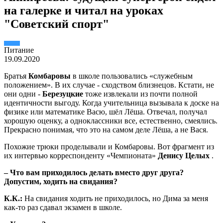
на галерке и читал на уроках
"Советский спорт"
Питание
19.09.2020
Братья
Комбаровы
в школе пользовались «служебным
положением». В их случае - сходством близнецов. Кстати, не
они одни -
Березуцкие
тоже извлекали из почти полной
идентичности выгоду. Когда учительница вызывала к доске на
физике или математике Васю, шёл Лёша. Отвечал, получал
хорошую оценку, а одноклассники все, естественно, смеялись.
Прекрасно понимая, что это на самом деле Лёша, а не Вася.
Похожие трюки проделывали и Комбаровы. Вот фрагмент из
их интервью корреспонденту «Чемпионата»
Денису Целых
.
– Что вам приходилось делать вместо друг друга?
Допустим, ходить на свидания?
К.К.:
На свидания ходить не приходилось, но Дима за меня
как-то раз сдавал экзамен в школе.