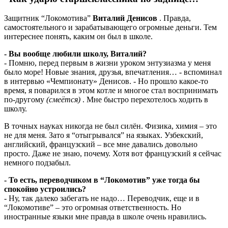
Защитник “Локомотива”
Виталий Денисов
. Правда,
самостоятельного и зарабатывающего огромные деньги. Тем
интереснее понять, каким он был в школе.
- Вы вообще любили школу, Виталий?
- Помню, перед первым в жизни уроком энтузиазма у меня
было море! Новые знания, друзья, впечатления… - вспоминал
в интервью «Чемпионату» Денисов. - Но прошло какое-то
время, я поварился в этом котле и многое стал воспринимать
по-другому
(смеётся)
. Мне быстро перехотелось ходить в
школу.
В точных науках никогда не был силён. Физика, химия – это
не для меня. Зато я “отыгрывался” на языках. Узбекский,
английский, французский – все мне давались довольно
просто. Даже не знаю, почему. Хотя вот французский я сейчас
немного подзабыл.
- То есть, переводчиком в “Локомотив” уже тогда бы
спокойно устроились?
- Ну, так далеко забегать не надо… Переводчик, еще и в
“Локомотиве” – это огромная ответственность. Но
иностранные языки мне правда в школе очень нравились.