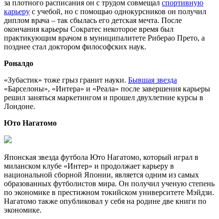
за плотного расписания он с трудом совмещал
спортивную
карьеру
с учебой, но с помощью однокурсников он получил
диплом врача – так сбылась его детская мечта. После
окончания карьеры Сократес некоторое время был
практикующим врачом в муниципалитете Риберао Прето, а
позднее стал доктором философских наук.
Роналдо
«Зубастик» тоже грыз гранит науки.
Бывшая звезда
«Барселоны», «Интера» и «Реала» после завершения карьеры
решил заняться маркетингом и прошел двухлетние курсы в
Лондоне.
Юто Нагатомо
Японская звезда футбола Юто Нагатомо, который играл в
миланском клубе «Интер» и продолжает карьеру в
национальной сборной Японии, является одним из самых
образованных футболистов мира. Он получил ученую степень
по экономике в престижном токийском университете Мэйдзи.
Нагатомо также опубликовал у себя на родине две книги по
экономике.