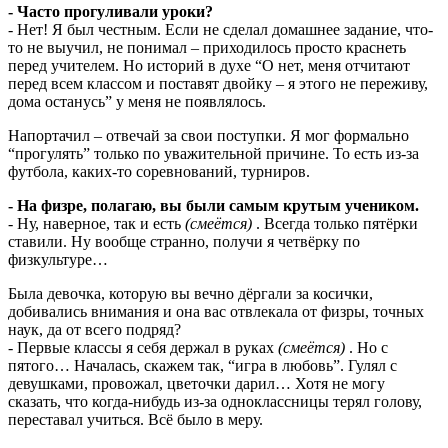
- Часто прогуливали уроки?
- Нет! Я был честным. Если не сделал домашнее задание, что-
то не выучил, не понимал – приходилось просто краснеть
перед учителем. Но историй в духе “О нет, меня отчитают
перед всем классом и поставят двойку – я этого не переживу,
дома останусь” у меня не появлялось.
Напортачил – отвечай за свои поступки. Я мог формально
“прогулять” только по уважительной причине. То есть из-за
футбола, каких-то соревнований, турниров.
- На физре, полагаю, вы были самым крутым учеником.
- Ну, наверное, так и есть
(смеётся)
. Всегда только пятёрки
ставили. Ну вообще странно, получи я четвёрку по
физкультуре…
Была девочка, которую вы вечно дёргали за косички,
добивались внимания и она вас отвлекала от физры, точных
наук, да от всего подряд?
- Первые классы я себя держал в руках
(смеётся)
. Но с
пятого… Началась, скажем так, “игра в любовь”. Гулял с
девушками, провожал, цветочки дарил… Хотя не могу
сказать, что когда-нибудь из-за одноклассницы терял голову,
переставал учиться. Всё было в меру.