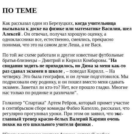
ПО ТЕМЕ
Как рассказал один из Березуцких,
когда учительница
вызывала к доске на физике или математике Василия, шел
Алексей
. Он отвечал, получал хорошую оценку, а
одноклассники все, естественно, смеялись, прекрасно
понимая, что это на самом деле Леша, а не Вася.
По той же схеме работали и другие известные футбольные
братья-близнецы – Дмитрий и Кирилл Комбаровы. "
На
свидания ходить не приходилось, но Дима за меня как-то
раз сдавал экзамен в школе
, – поведал Кирилл. – На
четверку. Это была география, и он лучше подготовился. Мы
подрисовали ему родинку, и он пошел вместо меня сдавать
экзамен. Заметил ли кто-то? Нет, все прошло гладко. Многие
нас только по родинке и различали".
Голкипер "Спартака" Артем Ребров, который примет участие
в сентябрьском сборе команды Фабио Капелло, рассказал, что
регулярно прогуливал уроки. При этом он заявил, что
экс-
главный тренер красно-белых Валерий Карпин очень
похож на его школьного учителя физики
.