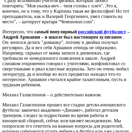
"Сразу вспоминаю учителя физики, который любил
повторять: "Моя указка-меч – твоя голова с плеч". Это я,
конечно, не к тому, что у Карпина такая же философия! Но тот
преподаватель, как и Валерий Георгиевич, умел ставить на
место", – цитирует вратаря "Чемпионат.com".
Интересно, что
самый популярный
российский футболист
–
Андрей Аршавин – в школе был настоящим хулиганом
.
Он ленился делать "домашку", потому и двойки получал
регулярно. Да и вел себя Аршавин отнюдь не образцово.
Например, скрывал от мамы записи в дневниках, где
требовали ее немедленного появления в школе. Андрей
слишком откровенно говорил с учителями, конфликтовал со
сверстниками и рвал классные журналы. Зато он очень любил
литературу, да и вообще во всех предметах находил что-то
интересное. Аршавин считался крайне талантливым, пусть и
трудным ребенком.
Михаил Галактионов – о действительно важном.
Михаил Галактионов прошел все стадии детско-юношеского
футбола: закончил академию «Динамо», работал детским
тренером, следил за подростками во время работы в
юношеской сборной, сейчас возглавляет молодежную. Мы
попросили его ответить на важные вопросы для родителей,
которые собираются отдать ребенка в футбол или уже сделали