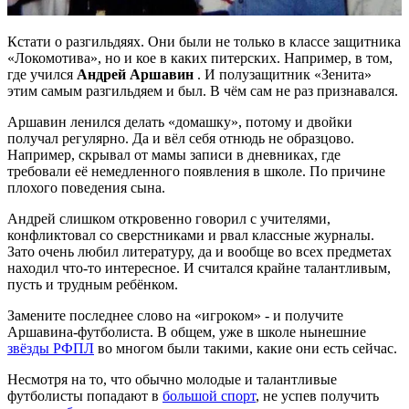
Кстати о разгильдяях. Они были не только в классе защитника
«Локомотива», но и кое в каких питерских. Например, в том,
где учился
Андрей Аршавин
. И полузащитник «Зенита»
этим самым разгильдяем и был. В чём сам не раз признавался.
Аршавин ленился делать «домашку», потому и двойки
получал регулярно. Да и вёл себя отнюдь не образцово.
Например, скрывал от мамы записи в дневниках, где
требовали её немедленного появления в школе. По причине
плохого поведения сына.
Андрей слишком откровенно говорил с учителями,
конфликтовал со сверстниками и рвал классные журналы.
Зато очень любил литературу, да и вообще во всех предметах
находил что-то интересное. И считался крайне талантливым,
пусть и трудным ребёнком.
Замените последнее слово на «игроком» - и получите
Аршавина-футболиста. В общем, уже в школе нынешние
звёзды РФПЛ
во многом были такими, какие они есть сейчас.
Несмотря на то, что обычно молодые и талантливые
футболисты попадают в
большой спорт
, не успев получить