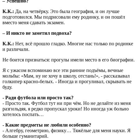
– Успешно?
К.К.:
Да, на четвёрку. Это была география, и он лучше
подготовился. Мы подрисовали ему родинку, и он пошёл
вместо меня сдавать экзамен.
– И никто не заметил подвоха?
К.К.:
Нет, всё прошло гладко. Многие нас только по родинке
и различали.
Не боится признаться: прогулы имели место в его биографии.
Я с ужасом вспоминаю все эти ранние подъёмы, вечные
мольбы: «Мам, ну не хочу в школу, отстань!», - рассказывал
голкипер красно-белых. - Иногда и прогуливал, скрывать не
буду.
- Ради футбола или просто так?
- Просто так. Футбол тут ни при чём. Но не делайте из меня
разгильдяя, я редко пропускал уроки! Но иногда уж больно
хотелось поспать…
- Какие предметы не любили особенно?
- Алгебру, геометрию, физику… Тяжёлые для меня науки. Я
больше гуманитарий.