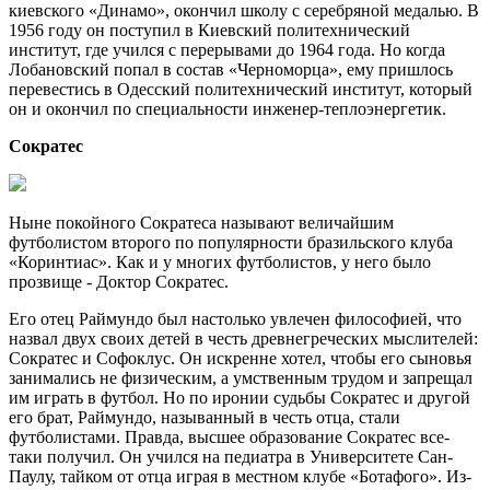
киевского «Динамо», окончил школу с серебряной медалью. В
1956 году он поступил в Киевский политехнический
институт, где учился с перерывами до 1964 года. Но когда
Лобановский попал в состав «Черноморца», ему пришлось
перевестись в Одесский политехнический институт, который
он и окончил по специальности инженер-теплоэнергетик.
Сократес
Ныне покойного Сократеса называют величайшим
футболистом второго по популярности бразильского клуба
«Коринтиас». Как и у многих футболистов, у него было
прозвище - Доктор Сократес.
Его отец Раймундо был настолько увлечен философией, что
назвал двух своих детей в честь древнегреческих мыслителей:
Сократес и Софоклус. Он искренне хотел, чтобы его сыновья
занимались не физическим, а умственным трудом и запрещал
им играть в футбол. Но по иронии судьбы Сократес и другой
его брат, Раймундо, называнный в честь отца, стали
футболистами. Правда, высшее образование Сократес все-
таки получил. Он учился на педиатра в Университете Сан-
Паулу, тайком от отца играя в местном клубе «Ботафого». Из-