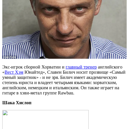
Экс-игрок сборной Хорватии и
главный тренер
английского
«
Вест Хэм
Юнайтед», Славен Билич носит прозвище «Самый
умный защитник»
- и не зря. Билич имеет академическую
степень юриста и владеет четырьмя языками: хорватским,
английским, немецким и итальянским. Он также играет на
гитаре в хэви-метал группе Rawbau.
Шака Хислоп