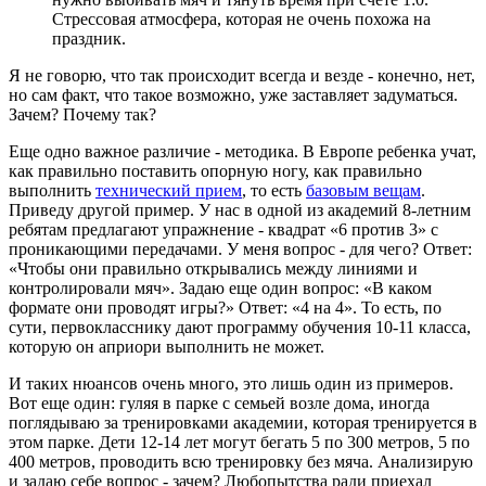
Стрессовая атмосфера, которая не очень похожа на
праздник.
Я не говорю, что так происходит всегда и везде - конечно, нет,
но сам факт, что такое возможно, уже заставляет задуматься.
Зачем? Почему так?
Еще одно важное различие - методика. В Европе ребенка учат,
как правильно поставить опорную ногу, как правильно
выполнить
технический прием
, то есть
базовым вещам
.
Приведу другой пример. У нас в одной из академий 8-летним
ребятам предлагают упражнение - квадрат «6 против 3» с
проникающими передачами. У меня вопрос - для чего? Ответ:
«Чтобы они правильно открывались между линиями и
контролировали мяч». Задаю еще один вопрос: «В каком
формате они проводят игры?» Ответ: «4 на 4». То есть, по
сути, первокласснику дают программу обучения 10-11 класса,
которую он априори выполнить не может.
И таких нюансов очень много, это лишь один из примеров.
Вот еще один: гуляя в парке с семьей возле дома, иногда
поглядываю за тренировками академии, которая тренируется в
этом парке. Дети 12-14 лет могут бегать 5 по 300 метров, 5 по
400 метров, проводить всю тренировку без мяча. Анализирую
и задаю себе вопрос - зачем? Любопытства ради приехал