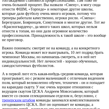
топ-академий становятся профессионалами. Там тоже не
очень большой процент. Вы назвали «Смену», я могу сюда
отнести ФШМ, «Торпедо» и некоторые другие школы,
которые дали футболу очень много игроков, потому что
тренеры работали качественно, игроки росли. «Смена»:
Березуцкие, Бояринцев, Симутенков и многие другие. Тот же
«Красногвардеец», да много таких школ, которых нельзя
отнести к топам, но они дали огромное количество
профессионалов. Принадлежность к такой школе - это вообще
не приговор.
Важно понимать: смотрят не на команду, а на конкретного
игрока. Команда может все выигрывать, 10 лет подряд брать
чемпионат Москвы, но начинаешь смотреть, и в ней нет
индивидуальностей. Нет личностей - хорошо обученных,
самодостаточных футболистов.
А в первой лиге есть какая-нибудь средняя команда, которая
проигрывает, но с резким мальчишкой с отличным видением
поля, который великолепно обучен, техничен - он и попадает
на карандаш скауту. У нас очень хорошие отношения с
ведущим скаутом ЦСКА Андреем Мовсесьяном, который
вместе со своим селекционным отделом и, безусловно, с
тренерским штабом
команды занимался комплектованием
сегодняшнего ЦСКА. Вот он оценивает не команды, а
личности детей - насколько это индивидуально сильный и