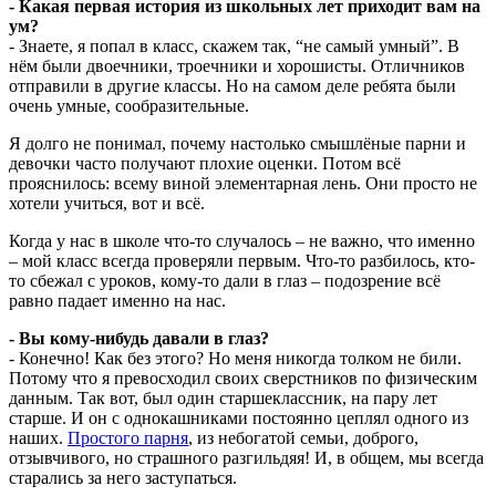
- Какая первая история из школьных лет приходит вам на
ум?
- Знаете, я попал в класс, скажем так, “не самый умный”. В
нём были двоечники, троечники и хорошисты. Отличников
отправили в другие классы. Но на самом деле ребята были
очень умные, сообразительные.
Я долго не понимал, почему настолько смышлёные парни и
девочки часто получают плохие оценки. Потом всё
прояснилось: всему виной элементарная лень. Они просто не
хотели учиться, вот и всё.
Когда у нас в школе что-то случалось – не важно, что именно
– мой класс всегда проверяли первым. Что-то разбилось, кто-
то сбежал с уроков, кому-то дали в глаз – подозрение всё
равно падает именно на нас.
- Вы кому-нибудь давали в глаз?
- Конечно! Как без этого? Но меня никогда толком не били.
Потому что я превосходил своих сверстников по физическим
данным. Так вот, был один старшеклассник, на пару лет
старше. И он с однокашниками постоянно цеплял одного из
наших.
Простого парня
, из небогатой семьи, доброго,
отзывчивого, но страшного разгильдяя! И, в общем, мы всегда
старались за него заступаться.