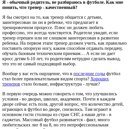
Я - обычный родитель, не разбираюсь в футболе. Как мне
понять, что тренер - качественный?
Я бы смотрел на то, как тренер общается с детьми,
заинтересован ли он в ребенке, что предлагает в
тренировочном процессе. Плюс он должен любить
профессию, это всегда чувствуется. Родители увидят, если
тренер отрешен или не слишком заинтересован в развитии
ребенка. На первом этапе тренер должен учить, как правильно
поставить опорную ногу, каким способом отдавать передачу,
обучать базовым техническим приемам… А если он дает
кросс детям 6-10 лет, то родителям нетрудно сделать вывод,
что это не самый подходящий выбор.
Вообще у вас есть ощущение, что в
последние годы
футбол
стал более привлекательным видом спорта?
Хороших
тренеров
стало больше, инфраструктура - лучше?
В первую очередь можно говорить о том, что улучшились
условия - во дворах, школах, академиях. Почти в каждом
дворе сейчас есть поля, другой вопрос, что количество детей,
играющих в футбол во дворе, снизилось. Там играют в
основном гости столицы из стран СНГ, а наши дети - в
гаджетах. Массовый футбол развивается - факт, много
любительских лиг 8 на 8, но это непрофессиональная