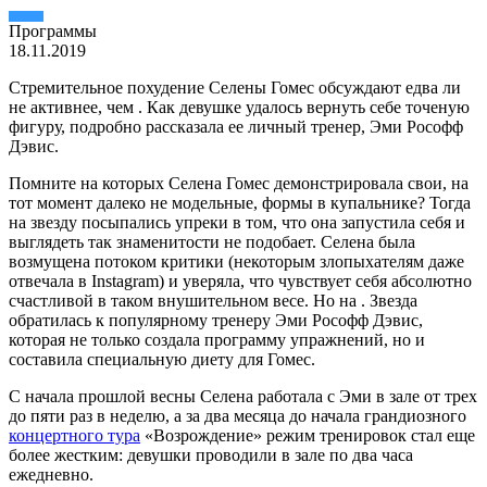
Пpогpаммы
18.11.2019
Стремительное похудение Селены Гомес обсуждают едва ли
не активнее, чем . Как девушке удалось вернуть себе точеную
фигуру, подробно рассказала ее личный тренер, Эми Рософф
Дэвис.
Помните на которых Селена Гомес демонстрировала свои, на
тот момент далеко не модельные, формы в купальнике? Тогда
на звезду посыпались упреки в том, что она запустила себя и
выглядеть так знаменитости не подобает. Селена была
возмущена потоком критики (некоторым злопыхателям даже
отвечала в Instagram) и уверяла, что чувствует себя абсолютно
счастливой в таком внушительном весе. Но на . Звезда
обратилась к популярному тренеру Эми Рософф Дэвис,
которая не только создала программу упражнений, но и
составила специальную диету для Гомес.
С начала прошлой весны Селена работала с Эми в зале от трех
до пяти раз в неделю, а за два месяца до начала грандиозного
концертного тура
«Возрождение» режим тренировок стал еще
более жестким: девушки проводили в зале по два часа
ежедневно.