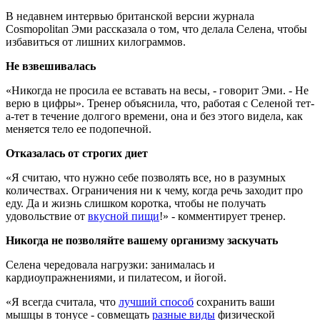
В недавнем интервью британской версии журнала
Cosmopolitan Эми рассказала о том, что делала Селена, чтобы
избавиться от лишних килограммов.
Не взвешивалась
«Никогда не просила ее вставать на весы, - говорит Эми. - Не
верю в цифры». Тренер объяснила, что, работая с Селеной тет-
а-тет в течение долгого времени, она и без этого видела, как
меняется тело ее подопечной.
Отказалась от строгих диет
«Я считаю, что нужно себе позволять все, но в разумных
количествах. Ограничения ни к чему, когда речь заходит про
еду. Да и жизнь слишком коротка, чтобы не получать
удовольствие от
вкусной пищи
!» - комментирует тренер.
Никогда не позволяйте вашему организму заскучать
Селена чередовала нагрузки: занималась и
кардиоупражнениями, и пилатесом, и йогой.
«Я всегда считала, что
лучший способ
сохранить ваши
мышцы в тонусе - совмещать
разные виды
физической