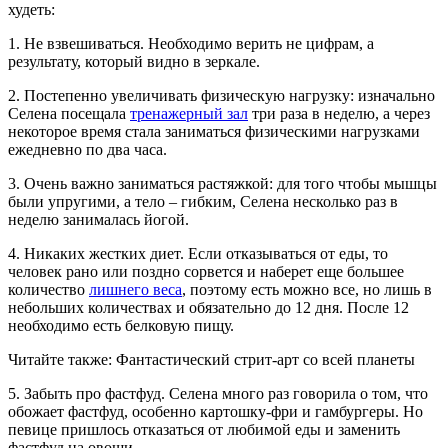
худеть:
1. Не взвешиваться. Необходимо верить не цифрам, а
результату, который видно в зеркале.
2. Постепенно увеличивать физическую нагрузку: изначально
Селена посещала
тренажерный зал
три раза в неделю, а через
некоторое время стала заниматься физическими нагрузками
ежедневно по два часа.
3. Очень важно заниматься растяжкой: для того чтобы мышцы
были упругими, а тело – гибким, Селена несколько раз в
неделю занималась йогой.
4. Никаких жестких диет. Если отказываться от еды, то
человек рано или поздно сорвется и наберет еще большее
количество
лишнего веса
, поэтому есть можно все, но лишь в
небольших количествах и обязательно до 12 дня. После 12
необходимо есть белковую пищу.
Читайте также:
Фантастический стрит-арт со всей планеты
5. Забыть про фастфуд. Селена много раз говорила о том, что
обожает фастфуд, особенно картошку-фри и гамбургеры. Но
певице пришлось отказаться от любимой еды и заменить
фастфуд на овощи.