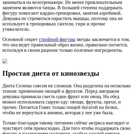
заниматься на велотренажере. Не менее привлекательным
занятием являются танцы. В большей степени поддержать
фигуру помогают кардио-тренировки, занятия аэробикой.
Девушка не стремиться нарастить мышцы, поэтому она не
использует в тренировках гантели, гири и прочие
утяжелители.
Основной секрет
стройной фигуры
звезды заключается в том,
что она ведет правильный образ жизни, правильно питается,
используя в своем рационе только полезные ингредиенты.
Простая диета от кинозвезды
Диета Селены совсем не сложная. Она разделена на несколько
этапов: применение овощей и фруктов. Перед завтраком
девушка привыкла съесть один фрукт или овощ. На обед
можно использовать сырую еду: овощи, фрукты, орехи, и
прочее. Питается Гомес только пищей богатой на белки,
чтобы не вернуться к анемии, которая у нее уже была.
Только благодаря такому питанию сейчас актриса выглядит и
чувствует себя превосходно. Для того чтобы поддержать свою
фигуру в надлежащем состоянии, особых усилий певице