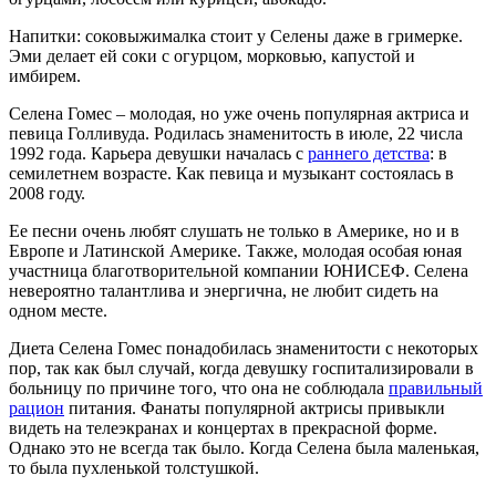
Напитки: соковыжималка стоит у Селены даже в гримерке.
Эми делает ей соки с огурцом, морковью, капустой и
имбирем.
Селена Гомес – молодая, но уже очень популярная актриса и
певица Голливуда. Родилась знаменитость в июле, 22 числа
1992 года. Карьера девушки началась с
раннего детства
: в
семилетнем возрасте. Как певица и музыкант состоялась в
2008 году.
Ее песни очень любят слушать не только в Америке, но и в
Европе и Латинской Америке. Также, молодая особая юная
участница благотворительной компании ЮНИСЕФ. Селена
невероятно талантлива и энергична, не любит сидеть на
одном месте.
Диета Селена Гомес понадобилась знаменитости с некоторых
пор, так как был случай, когда девушку госпитализировали в
больницу по причине того, что она не соблюдала
правильный
рацион
питания. Фанаты популярной актрисы привыкли
видеть на телеэкранах и концертах в прекрасной форме.
Однако это не всегда так было. Когда Селена была маленькая,
то была пухленькой толстушкой.