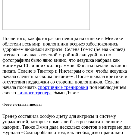
После того, как фотографии певицы на отдыхе в Мексике
облетели весь мир, поклонники всерьез забеспокоились
здоровьем любимой актрисы: Селена Гомес (Selena Gomez)
всегда отличалась точеной стройной фигурой, но по
фотографиям было явно видно, что девушка набрала как
минимум 10 лишних килограммов. Фанаты начали активно
писать Селене в Твиттер и Инстаграм о том, чтобы девушка
начала следить за своим питанием. После шквала критики и
отсутствия поддержки со стороны поклонников, Селена
начала посещать
спортивные тренировки
под наблюдением
своего
личного тренера
Эмми Дэвис.
Фото с отдыха звезды
Тренер составила особую диету для актрисы и систему
упражнений, которые помогали быстрее сжигать лишние
калории. Также Эмми дала несколько советов в интервью для
журнала «Cosmopolitan» о том, как необходимо правильно