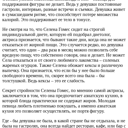
поддержания фигуры не делает. Ведь у девушки постоянные
гастроли, интервью, разные встречи и съемки. Девушка живет
в сумасшедшем ритме, что способствует потере множества
калорий. Это поддерживает ее тело в тонусе.
Не смотря на то, что Селена Гомес сидит на строгой
индивидуальной диете, которую ей подобрал диетолог,
актриса признается, что бывают такие дни, когда она не может
отказаться от жирной пищи. Это случается редко, но девушка
считает, что один – два раза в месяц можно позволить себе
вредную пищу, что собственно говоря, она и делает. Не может
Села отказаться и от своего любимого лакомства – соленых
жареных огурцов. Также Селена обожает кексы и различную
выпечку. Она признается, что если бы у нее было больше
свободного времени, то, скорее всего она была – бы
толстушкой. Ведь кексы – это ее слабость.
Секрет стройности Селены Гомес, по мнению самой актрисы,
заключается в том, что она предпочитает азиатскую кухню, в
которой блюда практически не содержат жиров. Молодая
певица любить плотненько покушать, а именно азиатская
кухня это позволяет осуществлять, не портя фигуру.
Где - бы девушка не была, в какой стране бы не отдыхала, и не
была на гастролях, она всегда найдет ресторан, кафе, или бар с