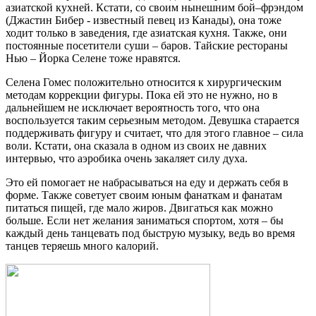
азиатской кухней. Кстати, со своим нынешним бой–фрэндом
(Джастин Бибер - известный певец из Канады), она тоже
ходит только в заведения, где азиатская кухня. Также, они
постоянные посетители суши – баров. Тайские рестораны
Нью – Йорка Селене тоже нравятся.
Селена Гомес положительно относится к хирургическим
методам коррекции фигуры. Пока ей это не нужно, но в
дальнейшем не исключает вероятность того, что она
воспользуется таким серьезным методом. Девушка старается
поддерживать фигуру и считает, что для этого главное – сила
воли. Кстати, она сказала в одном из своих не давних
интервью, что аэробика очень закаляет силу духа.
Это ей помогает не набрасываться на еду и держать себя в
форме. Также советует своим юным фанаткам и фанатам
питаться пищей, где мало жиров. Двигаться как можно
больше. Если нет желания заниматься спортом, хотя – бы
каждый день танцевать под быструю музыку, ведь во время
танцев теряешь много калорий.