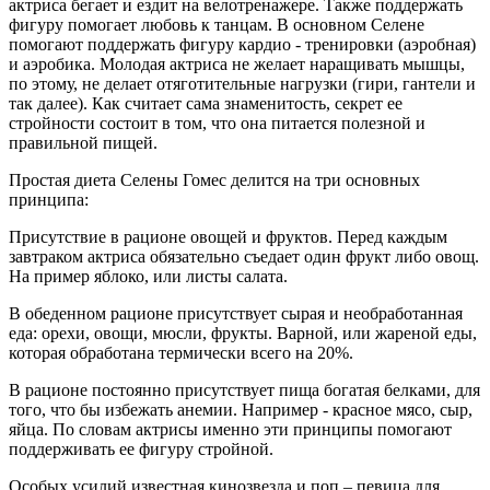
актриса бегает и ездит на велотренажере. Также поддержать
фигуру помогает любовь к танцам. В основном Селене
помогают поддержать фигуру кардио - тренировки (аэробная)
и аэробика. Молодая актриса не желает наращивать мышцы,
по этому, не делает отяготительные нагрузки (гири, гантели и
так далее). Как считает сама знаменитость, секрет ее
стройности состоит в том, что она питается полезной и
правильной пищей.
Простая диета Селены Гомес делится на три основных
принципа:
Присутствие в рационе овощей и фруктов. Перед каждым
завтраком актриса обязательно съедает один фрукт либо овощ.
На пример яблоко, или листы салата.
В обеденном рационе присутствует сырая и необработанная
еда: орехи, овощи, мюсли, фрукты. Варной, или жареной еды,
которая обработана термически всего на 20%.
В рационе постоянно присутствует пища богатая белками, для
того, что бы избежать анемии. Например - красное мясо, сыр,
яйца. По словам актрисы именно эти принципы помогают
поддерживать ее фигуру стройной.
Особых усилий известная кинозвезда и поп – певица для