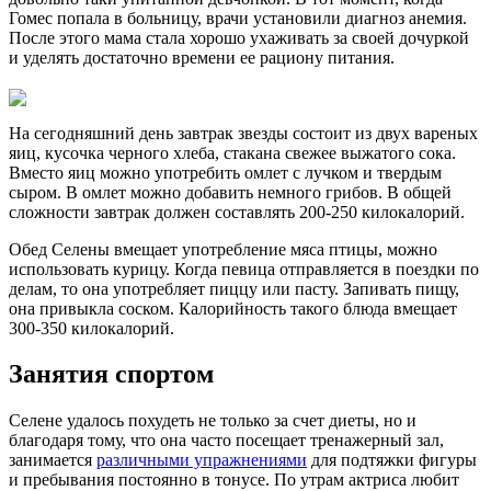
Гомес попала в больницу, врачи установили диагноз анемия.
После этого мама стала хорошо ухаживать за своей дочуркой
и уделять достаточно времени ее рациону питания.
На сегодняшний день завтрак звезды состоит из двух вареных
яиц, кусочка черного хлеба, стакана свежее выжатого сока.
Вместо яиц можно употребить омлет с лучком и твердым
сыром. В омлет можно добавить немного грибов. В общей
сложности завтрак должен составлять 200-250 килокалорий.
Обед Селены вмещает употребление мяса птицы, можно
использовать курицу. Когда певица отправляется в поездки по
делам, то она употребляет пиццу или пасту. Запивать пищу,
она привыкла соском. Калорийность такого блюда вмещает
300-350 килокалорий.
Занятия спортом
Селене удалось похудеть не только за счет диеты, но и
благодаря тому, что она часто посещает тренажерный зал,
занимается
различными упражнениями
для подтяжки фигуры
и пребывания постоянно в тонусе. По утрам актриса любит