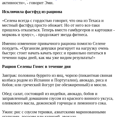
активности», - говорит Эми.
Исключила фастфуд из рациона
«Селена всегда с гордостью говорит, что она из Техаса и
местный фастфуд просто обожает. Но от него все-таки
пришлось отказаться. Теперь вместо гамбургеров и картошки -
морковь и хумус», - продолжает звезда фитнеса.
Именно изменение привычного рациона помогло Селене
похудеть. «Организм девушки реагирует на нагрузку очень
быстро: стоит начать качать пресс и правильно питаться в
течении пары дней, как мы уже видим результаты!»
Рацион Селены Гомес в течение дня
Завтрак: половина буррито из яиц, чоризо (пикантная свиная
колбаса родом из Испании и Португалии), авокадо, риса и
бобов; или греческий йогурт (не обезжиренный) и мюсли.
Обед: салат, состоящий из индейки, авокадо, бобов и
заправленный домашним соусом из красного винного уксуса,
оливкового масла, дижонской горчицы и лимонного сока.
Ужин: рис с соусом терияки, азиатскими маринованными
огурцами, лососем или курицей, авокадо.