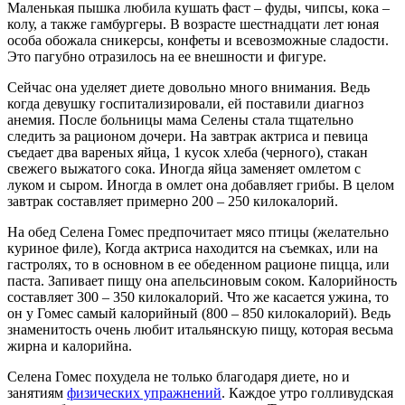
Маленькая пышка любила кушать фаст – фуды, чипсы, кока –
колу, а также гамбургеры. В возрасте шестнадцати лет юная
особа обожала сникерсы, конфеты и всевозможные сладости.
Это пагубно отразилось на ее внешности и фигуре.
Сейчас она уделяет диете довольно много внимания. Ведь
когда девушку госпитализировали, ей поставили диагноз
анемия. После больницы мама Селены стала тщательно
следить за рационом дочери. На завтрак актриса и певица
съедает два вареных яйца, 1 кусок хлеба (черного), стакан
свежего выжатого сока. Иногда яйца заменяет омлетом с
луком и сыром. Иногда в омлет она добавляет грибы. В целом
завтрак составляет примерно 200 – 250 килокалорий.
На обед Селена Гомес предпочитает мясо птицы (желательно
куриное филе), Когда актриса находится на съемках, или на
гастролях, то в основном в ее обеденном рационе пицца, или
паста. Запивает пищу она апельсиновым соком. Калорийность
составляет 300 – 350 килокалорий. Что же касается ужина, то
он у Гомес самый калорийный (800 – 850 килокалорий). Ведь
знаменитость очень любит итальянскую пищу, которая весьма
жирна и калорийна.
Селена Гомес похудела не только благодаря диете, но и
занятиям
физических упражнений
. Каждое утро голливудская