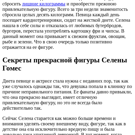
сбросить
лишние килограммы
и приобрести прежнюю
привлекательную фигуру. Всего за три недели знаменитость
сбросила целых десять килограмм. Певица каждый день
посещает кардиотренировки, сидит на жесткой диете. Селена
нашла в себе силы и отказалась от любимых бутербродов,
бургеров, перестала употреблять картошку фри и чипсы. В
данный момент она привыкает к свежим фруктам, овощам,
рыбе и зелени. Что в свою очередь только позитивно
отражается на ее фигуре.
Секреты прекрасной фигуры Селены
Гомес
Диета певице и актрисе стала нужна с недавних пор, так как
уже случалось однажды так, что девушка попала в клинику по
причине неправильного питания. Ее фанаты давно привыкли,
что она прекрасно выглядит, имеет отличную
привлекательную фигуру, но это не всегда было
действительно так.
Сейчас Селена старается как можно больше времени и
внимания уделять своему внешнему виду, фигуре, так как в
детстве она ела исключительно вредную пищу и была
довольно таки упитанной девчонкой. В тот момент, когда