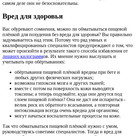
самом деле они не безосновательны.
Вред для здоровья
Вас обуревают сомнения, можно ли обматываться пищевой
плёнкой для похудения без вреда для здоровья? Вы правильно
задумываетесь над этим. Потому что ряд умных и
квалифицированных специалистов предупреждают о том, что
может произойти в результате такого способа избавления от
лишних килограмм
ов. Их мнение нужно выслушать и
учитывать при обёртываниях:
обёртывания пищевой плёнкой вредны при беге и
любых других физических нагрузках;
возможна гипоксия мозга и других тканей;
вместе с потом на поверхность кожи выводятся
токсины; а теперь подумайте, куда они денутся под
слоем пищевой плёнки? Она не даст им испариться -
велик риск их обратного всасывания, а повторная
интоксикация всегда очень вредна для организма;
могут начаться воспалительные процессы на коже.
Так что обматываться пищевой плёнкой нужно с умом,
руководствуясь советами специалистов. Тогда и вред для