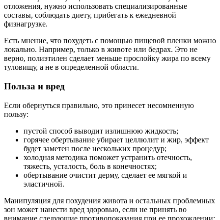
отложения, нужно использовать специализированные
составы, соблюдать диету, прибегать к ежедневной
физнагрузке.
Есть мнение, что похудеть с помощью пищевой пленки можно
локально. Например, только в животе или бедрах. Это не
верно, полиэтилен сделает меньше прослойку жира по всему
туловищу, а не в определенной области.
Польза и вред
Если обернуться правильно, это принесет несомненную
пользу:
пустой способ выводит излишнюю жидкость;
горячее обертывание убирает целлюлит и жир, эффект
будет заметен после нескольких процедур;
холодная методика поможет устранить отечность,
тяжесть, усталость, боль в конечностях;
обертывание очистит дерму, сделает ее мягкой и
эластичной.
Манипуляция для похудения живота и остальных проблемных
зон может нанести вред здоровью, если не принять во
внимание следующие противопоказания при ее прохождении: