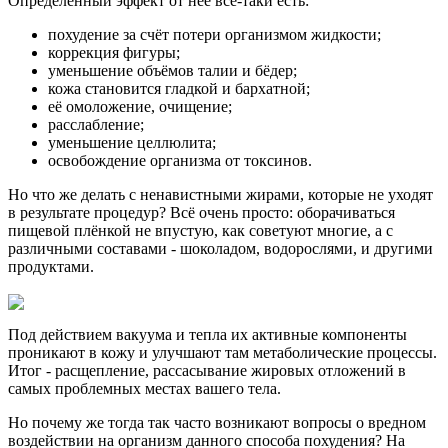
Определённый эффект от неё всё-таки есть:
похудение за счёт потери организмом жидкости;
коррекция фигуры;
уменьшение объёмов талии и бёдер;
кожа становится гладкой и бархатной;
её омоложение, очищение;
расслабление;
уменьшение целлюлита;
освобождение организма от токсинов.
Но что же делать с ненавистными жирами, которые не уходят
в результате процедур? Всё очень просто: оборачиваться
пищевой плёнкой не впустую, как советуют многие, а с
различными составами - шоколадом, водорослями, и другими
продуктами.
Под действием вакуума и тепла их активные компоненты
проникают в кожу и улучшают там метаболические процессы.
Итог - расщепление, рассасывание жировых отложений в
самых проблемных местах вашего тела.
Но почему же тогда так часто возникают вопросы о вредном
воздействии на организм данного способа похудения? На