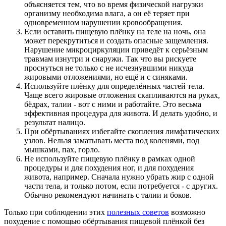
объясняется тем, что во время физической нагрузки
организму необходима влага, а он её теряет при
одновременном нарушении кровообращения.
Если оставить пищевую плёнку на теле на ночь, она
может перекрутиться и создать опасные защемления.
Нарушение микроциркуляции приведёт к серьёзным
травмам изнутри и снаружи. Так что вы рискуете
проснуться не только с не исчезнувшими никуда
жировыми отложениями, но ещё и с синяками.
Используйте плёнку для определённых частей тела.
Чаще всего жировые отложения скапливаются на руках,
бёдрах, талии - вот с ними и работайте. Это весьма
эффективная процедура для живота. И делать удобно, и
результат налицо.
При обёртываниях избегайте скопления лимфатических
узлов. Нельзя заматывать места под коленями, под
мышками, пах, горло.
Не используйте пищевую плёнку в рамках одной
процедуры и для похудения ног, и для похудения
живота, например. Сначала нужно убрать жир с одной
части тела, и только потом, если потребуется - с других.
Обычно рекомендуют начинать с талии и боков.
Только при соблюдении этих
полезных советов
возможно
похудение с помощью обёртывания пищевой плёнкой без