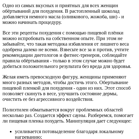
Одно из самых вкусных и приятных для всех женщин
обёртываний для похудения. В растопленный шоколад
добавляется немного масла (оливкового, жожоба, ши) - и
можно начинать процедуру.
Все эти рецепты похудения с помощью пищевой плёнки
можно испробовать на собственном опыте. При этом не
забывайте, что такая методика избавления от лишнего веса
одобрена далеко не всеми. Взвесьте все за и против, учтите
рекомендации диетологов и фитнес-тренеров, соблюдайте
правила обёртывания - только в этом случае можно будет
добиться положительного результата без вреда для здоровья.
Желая иметь превосходную фигуру, женщины применяют
много разных методов, чтобы достичь этого. Обертывание
пищевой пленкой для похудения - один из них. Этот способ
позволяет скинуть в весе, улучшить состояние дермы,
очистить ее без агрессивного воздействия.
Полиэтилен обматывается вокруг проблемных областей
несколько раз. Создается эффект сауны. Разберемся, помогает
ли пищевая пленка похудеть. Манипуляция дает следующее:
усиливается потовыделение благодаря локальному
нагреванию;