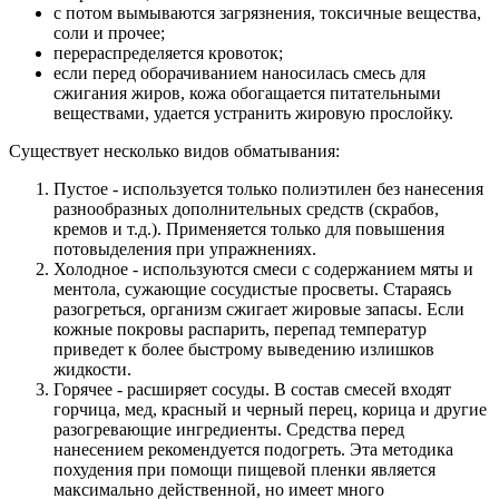
с потом вымываются загрязнения, токсичные вещества,
соли и прочее;
перераспределяется кровоток;
если перед оборачиванием наносилась смесь для
сжигания жиров, кожа обогащается питательными
веществами, удается устранить жировую прослойку.
Существует несколько видов обматывания:
Пустое - используется только полиэтилен без нанесения
разнообразных дополнительных средств (скрабов,
кремов и т.д.). Применяется только для повышения
потовыделения при упражнениях.
Холодное - используются смеси с содержанием мяты и
ментола, сужающие сосудистые просветы. Стараясь
разогреться, организм сжигает жировые запасы. Если
кожные покровы распарить, перепад температур
приведет к более быстрому выведению излишков
жидкости.
Горячее - расширяет сосуды. В состав смесей входят
горчица, мед, красный и черный перец, корица и другие
разогревающие ингредиенты. Средства перед
нанесением рекомендуется подогреть. Эта методика
похудения при помощи пищевой пленки является
максимально действенной, но имеет много