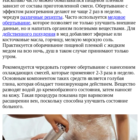
Насколько часто можно обматываться пищевой пленкой
зависит от состава приготовленной смеси. Обертывание с
эффектом разогревания делают не чаще 2 раз в неделю,
чередуя
различные рецепты
. Часто используется
медовое
обертывание
, которое позволяет не только улучшить внешние
данные, но и напитать организм полезными веществами. Для
действенного похудения
в мед добавляют эфирные или
косточковые масла, горчицу, мелкую морскую соль.
Практикуется оборачивание пищевой пленкой с жидким
медом на всю ночь, душ в таком случае принимают только
утром.
Рекомендуется чередовать горячее обертывание с нанесением
охлаждающих смесей, которые применяют 2-3 раза в неделю.
Основным компонентом таких средств является голубая
глина, которая обладает тонизирующим действием. Вещество
разводят водой до кремообразного состояния, затем наносят
на кожу. Такая процедура показана при варикозном
расширении вен, поскольку способна улучшить состояние
больного.