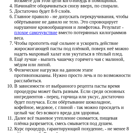
возьмёте для этой цели кого-нибудь в помощники.
Начинайте оборачиваться снизу вверх, по спирали.
Достаточно будет 8-9 слоёв.
Главное правило - не допускать перекручивания, чтобы
обёртывание не давило не тело. Это спровоцирует
нарушение кровообращения и лимфотока. Результат -
плохое самочувствие
вместо потерянных килограммов
веса.
Чтобы пропотеть ещё сильнее и ускорить действие
жиросжигающей пасты под плёнкой, поверх неё можно
надеть махровый халат или укутаться в тёплый плед.
Ещё лучше - выпить чашечку горячего чая с малиной,
мёдом или липой.
Физические нагрузки на данном этапе
противопоказаны. Нужно просто лечь и по возможности
расслабиться.
В зависимости от выбранного рецепта пасты время
процедуры может быть разным. Если среди основных
ингредиентов - перец, горчица или уксус, достаточно
будет получаса. Если обёртывание шоколадное,
кофейное, медовое, с глиной - так можно просидеть и
целый час без всякого вреда для здоровья.
Далее всё тканевое утепление снимается, пищевая
плёнка разрезается, смесь смывается под душем.
Курс процедур, гарантирующий похудение, - не менее 8