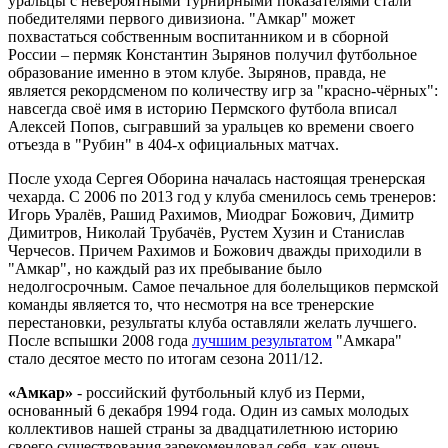
уральцы с невероятными турнирными показателями стали
победителями первого дивизиона. "Амкар" может
похвастаться собственным воспитанником и в сборной
России – пермяк Константин Зырянов получил футбольное
образование именно в этом клубе. Зырянов, правда, не
является рекордсменом по количеству игр за "красно-чёрных":
навсегда своё имя в историю Пермского футбола вписал
Алексей Попов, сыгравший за уральцев ко времени своего
отъезда в "Рубин" в 404-х официальных матчах.
После ухода Сергея Оборина началась настоящая тренерская
чехарда. С 2006 по 2013 год у клуба сменилось семь тренеров:
Игорь Уралёв, Рашид Рахимов, Миодраг Божович, Димитр
Димитров, Николай Трубачёв, Рустем Хузин и Станислав
Черчесов. Причем Рахимов и Божович дважды приходили в
"Амкар", но каждый раз их пребывание было
недолгосрочным. Самое печальное для болельщиков пермской
команды является то, что несмотря на все тренерские
перестановки, результаты клуба оставляли желать лучшего.
После вспышки 2008 года
лучшим результатом
"Амкара"
стало десятое место по итогам сезона 2011/12.
«Амкар»
- российский футбольный клуб из Перми,
основанный 6 декабря 1994 года. Один из самых молодых
коллективов нашей страны за двадцатилетнюю историю
своего существования зарекомендовал себя, как очень