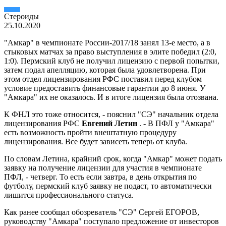
Стероиды
25.10.2020
"Амкар" в чемпионате России-2017/18 занял 13-е место, а в
стыковых матчах за право выступления в элите победил (2:0,
1:0). Пермский клуб не получил лицензию с первой попытки,
затем подал апелляцию, которая была удовлетворена. При
этом отдел лицензирования РФС поставил перед клубом
условие предоставить финансовые гарантии до 8 июня. У
"Амкара" их не оказалось. И в итоге лицензия была отозвана.
К ФНЛ это тоже относится, - пояснил "СЭ" начальник отдела
лицензирования РФС
Евгений Летин
. - В ПФЛ у "Амкара"
есть возможность пройти внештатную процедуру
лицензирования. Все будет зависеть теперь от клуба.
По словам Летина, крайний срок, когда "Амкар" может подать
заявку на получение лицензии для участия в чемпионате
ПФЛ, - четверг. То есть если завтра, в день открытия по
футболу, пермский клуб заявку не подаст, то автоматически
лишится профессионального статуса.
Как ранее сообщал обозреватель "СЭ" Сергей ЕГОРОВ,
руководству "Амкара" поступало предложение от инвесторов