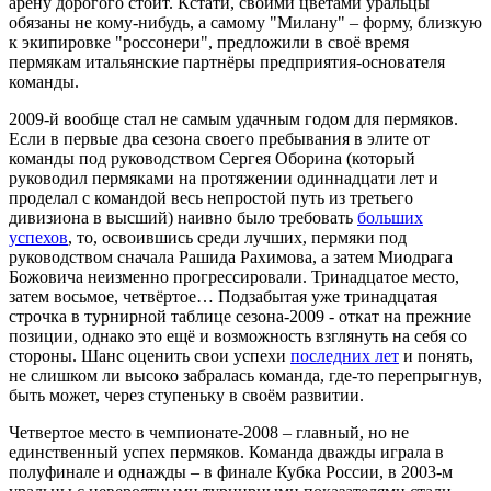
арену дорогого стоит. Кстати, своими цветами уральцы
обязаны не кому-нибудь, а самому "Милану" – форму, близкую
к экипировке "россонери", предложили в своё время
пермякам итальянские партнёры предприятия-основателя
команды.
2009-й вообще стал не самым удачным годом для пермяков.
Если в первые два сезона своего пребывания в элите от
команды под руководством Сергея Оборина (который
руководил пермяками на протяжении одиннадцати лет и
проделал с командой весь непростой путь из третьего
дивизиона в высший) наивно было требовать
больших
успехов
, то, освоившись среди лучших, пермяки под
руководством сначала Рашида Рахимова, а затем Миодрага
Божовича неизменно прогрессировали. Тринадцатое место,
затем восьмое, четвёртое… Подзабытая уже тринадцатая
строчка в турнирной таблице сезона-2009 - откат на прежние
позиции, однако это ещё и возможность взглянуть на себя со
стороны. Шанс оценить свои успехи
последних лет
и понять,
не слишком ли высоко забралась команда, где-то перепрыгнув,
быть может, через ступеньку в своём развитии.
Четвертое место в чемпионате-2008 – главный, но не
единственный успех пермяков. Команда дважды играла в
полуфинале и однажды – в финале Кубка России, в 2003-м