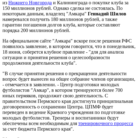
из
Нижнего Новгорода
и Калининграда о покупке клуба за
150 миллионов рублей. Однако сделка не состоялась. По
некоторым данным, владелец "Амкара"
Геннадий Шилов
намеревался получить 180 миллионов рублей, а также
гарантии погашения долгов клуба, которые составляют
порядка 200 миллионов рублей.
На официальном сайте "Амкара" вскоре после решения РФС
появилось заявление, в котором говорится, что в понедельник,
18 июня, соберется клубное правление - "для для анализа
ситуации и принятия решения о целесообразности
продолжения деятельности клуба".
"В случае принятия решения о прекращении деятельности
вопрос будет вынесен на общее собрание членов организации,
- отмечается в заявлении. - Центр подготовки молодых
футболистов "Амкар", в котором тренируются более 700
юных пермяков, продолжит свою деятельность. С
правительством Пермского края достигнута принципиальная
договоренность о сохранении Центра. ЦПМФ будет
переведен в ведение Краевого учреждения по подготовке
молодых футболистов. Тренеры и воспитанники будут
обеспечены всем необходимым для
тренировочного процесса
за счет бюджета Пермского края".