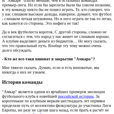
В "Амкаре" платят меньше, чем в остальных командах
премьер-лиги. Но если бы зарплаты были бы совсем низкими,
в эту команду никто бы не пошел играть. Те, кто говорит, что
у нас слишком высокие доходы, наверное, думают, что футбол
- слишком легкая штуковина. Но в него играть не так-то легко,
как кажется со стороны. Это нифига не так!
Да и век футболиста короток. С другой стороны, сложно не
согласиться с тем, что народ у нас живет не слишком хорошо.
А клубам выделяют деньги из бюджетов… Не могу сказать,
что это правильный путь. Вообще эту тему можно очень
долго обсуждать.
- Кто же все-таки виноват в закрытии "Амкара"?
Мне тяжело сказать. Думаю, если и есть виноватые, мы
никогда о них не узнаем.
История команды
"Амкар" является одним из ярчайших примеров эволюции
футбольного клуба в новейшей
российской истории
. За
коротенькие по клубным меркам шестнадцать лет пермяки
проделали путь от коллектива физкультура до участника Лиги
Европы, ни разу не сделав шага назад, если брать в расчёт не