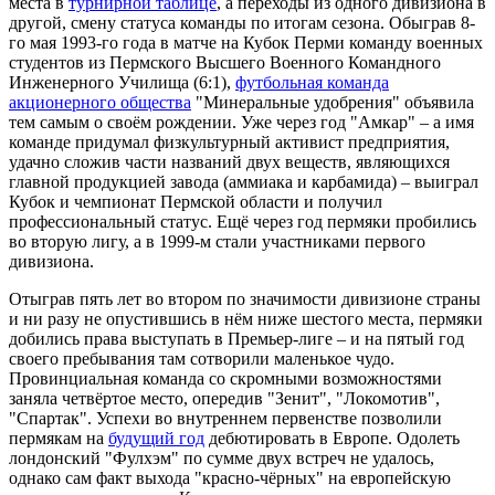
места в
турнирной таблице
, а переходы из одного дивизиона в
другой, смену статуса команды по итогам сезона. Обыграв 8-
го мая 1993-го года в матче на Кубок Перми команду военных
студентов из Пермского Высшего Военного Командного
Инженерного Училища (6:1),
футбольная команда
акционерного общества
"Минеральные удобрения" объявила
тем самым о своём рождении. Уже через год "Амкар" – а имя
команде придумал физкультурный активист предприятия,
удачно сложив части названий двух веществ, являющихся
главной продукцией завода (аммиака и карбамида) – выиграл
Кубок и чемпионат Пермской области и получил
профессиональный статус. Ещё через год пермяки пробились
во вторую лигу, а в 1999-м стали участниками первого
дивизиона.
Отыграв пять лет во втором по значимости дивизионе страны
и ни разу не опустившись в нём ниже шестого места, пермяки
добились права выступать в Премьер-лиге – и на пятый год
своего пребывания там сотворили маленькое чудо.
Провинциальная команда со скромными возможностями
заняла четвёртое место, опередив "Зенит", "Локомотив",
"Спартак". Успехи во внутреннем первенстве позволили
пермякам на
будущий год
дебютировать в Европе. Одолеть
лондонский "Фулхэм" по сумме двух встреч не удалось,
однако сам факт выхода "красно-чёрных" на европейскую