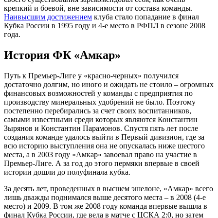
крепкий и боевой, вне зависимости от состава команды.
Наивысшим достижением
клуба стало попадание в финал
Кубка России в 1995 году и 4-е место в РФПЛ в сезоне 2008
года.
История ФК «Амкар»
Путь к Премьер-Лиге у «красно-черных» получился
достаточно долгим, но иного и ожидать не стоило – огромных
финансовых возможностей у команды с предприятия по
производству минеральных удобрений не было. Поэтому
постепенно перебирались за счет своих воспитанников,
самыми известными среди которых являются Константин
Зырянов и Константин Парамонов. Спустя пять лет после
создания команде удалось выйти в Первый дивизион, где за
всю историю выступления она не опускалась ниже шестого
места, а в 2003 году «Амкар» завоевал право на участие в
Премьер-Лиге. А за год до этого пермяки впервые в своей
истории дошли до полуфинала кубка.
За десять лет, проведенных в высшем эшелоне, «Амкар» всего
лишь дважды поднимался выше десятого места – в 2008 (4-е
место) и 2009. В том же 2008 году команда впервые вышла в
финал Кубка России, где вела в матче с ЦСКА 2:0, но затем