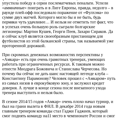
упустила победу в серии послематчевых пенальти. Успели
«аммиачные» поиграть и в Лиге Европы, правда, недолго – в
раунде плей-офф последовало поражение от «Фулхэма» по
сумме двух матчей. Которого могло бы и не быть, будь
пермяки чуть удачливее… И нельзя не отметить тот факт, что
в успехах очень большую роль сыграли болгарские
легионеры: Мартин Кушев, Георги Пеев, Захари Сираков. Да
и сейчас клуб является своеобразным пристанищем для
футболистов из этой балканской страны, так называемой уже
проторенной дорожкой.
При скромных денежных возможностях перспективы у
«Амкара» есть при очень грамотных тренерах, умеющих
работать при ограниченных ресурсах. К таковым можно
отнести Миодрага Божовича и Станислава Черчесова. Но
почему бы сейчас не дать шанс настоящей легенде клуба –
Константину Парамонову? Человек прошел с «Амкаром» путь
из самых низов в еврокубковую зону, и заслужил кредит
доверия. А лучше в конце сезона после внезапного ухода
тренера выступить и нельзя было.
В сезоне 2014/15 годов «Амкар» очень плохо начал турнир, и
был на грани вылета в ФНЛ. В декабре 2014 года новым
главным тренером команды стал Гаджи Гаджиев, который
смог поднять команду на11 место в чемпионате России и смог