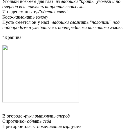
Угольки возьмем для глаз-
из ладошки "брать" угольки и по-
очереди выставлять напротив своих глаз
И наденем шляпу-
"одеть шляпу"
Косо-
наклонить голову
.
Пусть смеется он у нас! -
ладошки сложить "полочкой" под
подбородком и улыбаться с поочередными наклонами головы
"Крапива"
В огороде -
руки вытянуть вперед
Сиротливо-
обнять себя
Пригорюнилась-
покачивание корпусом