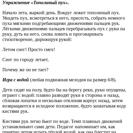
Упражнение «Тополиный пух».
Начало лета, жаркий день. Вокруг лежит тополиный пух.
Увидеть пух, всмотреться в него, присесть, собрать немного
пуха мягкими подгребающими движениями пальцев рук.
Лёгкими движениями пальцев перебрасывать пух с руки на
руку, дуть на него, снова ловить и проговаривать
стихотворение, дирижируя рукой:
Летом снег! Просто смех!
Снег по городу летает,
Почему же он не тает?
Игра с водой
(любая подвижная мелодия на размер 6/8).
Дети сидят на полу, будто бы на берегу реки, руки опущены,
играют с водой: плавно разводят руки в стороны и назад,
сближая лопатки и несколько отклоняя корпус назад, затем
возвращаются в исходное положение, будто захватывая воду
кистями рук.
Кистями рук легко бьют по воде. Темп плавных движений
устанавливают сами дети. Педагог напоминает им, как
приятно летом играть тёплой водой, как она блестит на