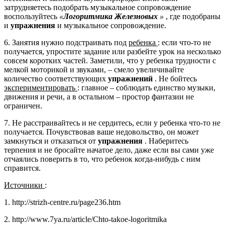
затрудняетесь подобрать музыкальное сопровождение
воспользуйтесь
«
Логоритмика Железновых
»
, где подобраны
и
упражнения
и музыкальное сопровождение.
6. Занятия нужно подстраивать под
ребенка
: если что-то не
получается, упростите задание или разбейте урок на несколько
совсем коротких частей. Заметили, что у ребенка трудности с
мелкой моторикой и звуками, – смело увеличивайте
количество соответствующих
упражнений
. Не бойтесь
экспериментировать
: главное – соблюдать единство музыки,
движения и речи, а в остальном – простор фантазии не
ограничен.
7. Не расстраивайтесь и не сердитесь, если у ребенка что-то не
получается. Почувствовав ваше недовольство, он может
замкнуться и отказаться от
упражнения
. Наберитесь
терпения и не бросайте начатое дело, даже если вы сами уже
отчаялись поверить в то, что ребенок когда-нибудь с ним
справится.
Источники
:
1.
http://strizh-centre.ru/page236.htm
2.
http://www.7ya.ru/article/Chto-takoe-logoritmika