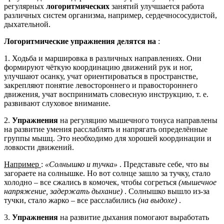
регулярных
логоритмических
занятий улучшается работа
различных систем организма, например, сердечнососудистой,
дыхательной.
Логоритмические упражнения делятся на
:
1. Ходьба и маршировка в различных направлениях. Они
формируют чёткую координацию движений рук и ног,
улучшают осанку, учат ориентироваться в пространстве,
закрепляют понятие левостороннего и правостороннего
движения, учат воспринимать словесную инструкцию, т. е.
развивают слуховое внимание.
2.
Упражнения
на регуляцию мышечного тонуса направлены
на развитие умения расслаблять и напрягать определённые
группы мышц. Это необходимо для хорошей координации и
ловкости движений.
Например
:
«Солнышко и тучка»
. Представьте себе, что вы
загораете на солнышке. Но вот солнце зашло за тучку, стало
холодно – все сжались в комочек, чтобы согреться
(мышечное
напряжение, задержать дыхание)
. Солнышко вышло из-за
тучки, стало жарко – все расслабились
(на выдохе)
.
3.
Упражнения
на развитие дыхания помогают выработать