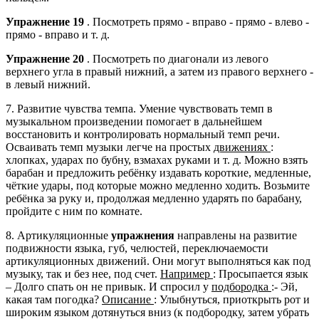
Упражнение 19
. Посмотреть прямо - вправо - прямо - влево -
прямо - вправо и т. д.
Упражнение 20
. Посмотреть по диагонали из левого
верхнего угла в правый нижний, а затем из правого верхнего -
в левый нижний.
7. Развитие чувства темпа. Умение чувствовать темп в
музыкальном произведении помогает в дальнейшем
восстановить и контролировать нормальный темп речи.
Осваивать темп музыки легче на простых
движениях
:
хлопках, ударах по бубну, взмахах руками и т. д. Можно взять
барабан и предложить ребёнку издавать короткие, медленные,
чёткие удары, под которые можно медленно ходить. Возьмите
ребёнка за руку и, продолжая медленно ударять по барабану,
пройдите с ним по комнате.
8. Артикуляционные
упражнения
направлены на развитие
подвижности языка, губ, челюстей, переключаемости
артикуляционных движений. Они могут выполняться как под
музыку, так и без нее, под счет.
Например
: Просыпается язык
– Долго спать он не привык. И спросил у
подбородка
:- Эй,
какая там погодка?
Описание
: Улыбнуться, приоткрыть рот и
широким языком дотянуться вниз (к подбородку, затем убрать