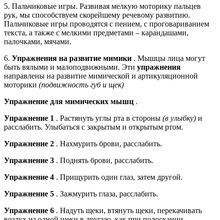
5. Пальчиковые игры. Развивая мелкую моторику пальцев
рук, мы способствуем скорейшему речевому развитию.
Пальчиковые игры проводятся с пением, с проговариванием
текста, а также с мелкими предметами – карандашами,
палочками, мячами.
6.
Упражнения на развитие мимики
. Мышцы лица могут
быть вялыми и малоподвижными. Эти
упражнения
направлены на развитие мимической и артикуляционной
моторики
(подвижность губ и щек)
Упражнение для мимических мышц
.
Упражнение 1
. Растянуть углы рта в стороны
(в улыб­ку)
и
расслабить. Улыбаться с закрытым и открытым ртом.
Упражнение 2
. Нахмурить брови, расслабить.
Упражнение 3
. Поднять брови, расслабить.
Упражнение 4
. Прищурить один глаз, затем другой.
Упражнение 5
. Зажмурить глаза, расслабить.
Упражнение 6
. Надуть щеки, втянуть щеки, перекачи­вать
воздух из одной щеки в другую, как при полоскании.