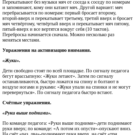
Перекатывают без музыки мяч от соседа к соседу по номерам
и запоминают, кому они катают мяч. Другой вариант: мяч
перебрасывается по номерам: первый бросает второму,
второй-вверх и перекатывает третьему, третий вверх и бросает
мяч четвёртому, четвёртый вверх и перекатывает мяч пятому,
пятый-вверх и все вертятся вокруг себя (10 тактов).
Переброска начинается сначала. Можно несколько раз
меняться местами.
Упражнения на активизацию внимания.
«Жуки».
Дети свободно стоят по всей площадке. По сигналу педагога
бегут врассыпную: «Жуки летают». Затем по сигналу
останавливаются, быстро ложатся на спину и болтают в
воздухе ногами и руками: «Жуки упали на спинки и не могут
перевернуться». По сигналу педагога быстро встают.
Счётные упражнения.
«Руки выше подними».
По команде педагога: «Руки выше подними»-дети поднимают
руки вверх; по команде: «А потом их опусти»-опускают вниз.
На счёт «раз, два»-поднимают руки вверх, на счёт «три,