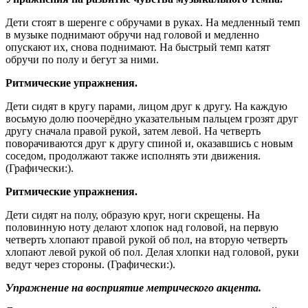
Дети стоят в шеренге с обручами в руках. На медленный темп
в музыке поднимают обручи над головой и медленно
опускают их, снова поднимают. На быстрый темп катят
обручи по полу и бегут за ними.
Ритмические упражнения.
Дети сидят в кругу парами, лицом друг к другу. На каждую
восьмую долю поочерёдно указательным пальцем грозят друг
другу сначала правой рукой, затем левой. На четверть
поворачиваются друг к другу спиной и, оказавшись с новым
соседом, продолжают также исполнять эти движения.
(Графически:).
Ритмические упражнения.
Дети сидят на полу, образую круг, ноги скрещены. На
половинную ноту делают хлопок над головой, на первую
четверть хлопают правой рукой об пол, на вторую четверть
хлопают левой рукой об пол. Делая хлопки над головой, руки
ведут через стороны. (Графически:).
Упражнение на восприятие метрического акцента.