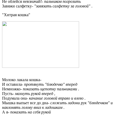
Не облейся невзначай!-
пальчиком погрозить
Завяжи салфетку-
"завязать салфетку за головой"
.
"Хитрая кошка"
Молоко лакала кошка-
И оставила-
протянуть "блюдечко" вперед
Немножко-
показать щепотку пальчиками
.
Пусть-
махнуть рукой вперед
,
Подумала она-
качание головой вправо и влево
.
Мышка выпьет все до дна-
сложить ладони рук "блюдечком" и
наклонять голову вниз к ладошкам
.
А я-
показать на себя рукой