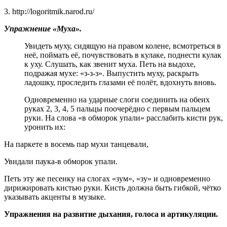
3. http://logoritmik.narod.ru/
Упражнение «Муха».
Увидеть муху, сидящую на правом колене, всмотреться в
неё, поймать её, почувствовать в кулаке, поднести кулак
к уху. Слушать, как звенит муха. Петь на выдохе,
подражая мухе: «з-з-з». Выпустить муху, раскрыть
ладошку, проследить глазами её полёт, вдохнуть вновь.
Одновременно на ударные слоги соединить на обеих
руках 2, 3, 4, 5 пальцы поочерёдно с первым пальцем
руки. На слова «в обморок упали» расслабить кисти рук,
уронить их:
На паркете в восемь пар мухи танцевали,
Увидали паука-в обморок упали.
Петь эту же песенку на слогах «зум», «зу» и одновременно
дирижировать кистью руки. Кисть должна быть гибкой, чётко
указывать акценты в музыке.
Упражнения на развитие дыхания, голоса и артикуляции.