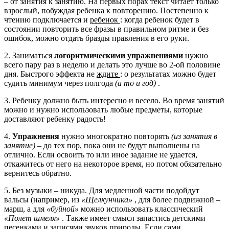
– от занятия к занятию. На первых порах текст читает только
взрослый, побуждая ребенка к повторению. Постепенно к
чтению подключается и
ребенок
: когда ребенок будет в
состоянии повторить все фразы в правильном ритме и без
ошибок, можно отдать бразды правления в его руки.
2. Заниматься
логоритмическими упражнениями
нужно
всего пару раз в неделю и делать это лучше во 2-ой половине
дня. Быстрого эффекта не
ждите
: о результатах можно будет
судить минимум через полгода
(а то и год)
.
3. Ребенку должно быть интересно и весело. Во время занятий
можно и нужно использовать любые предметы, которые
доставляют ребенку радость!
4.
Упражнения
нужно многократно повторять
(из занятия в
занятие)
– до тех пор, пока они не будут выполнены на
отлично. Если освоить то или иное задание не удается,
откажитесь от него на некоторое время, но потом обязательно
вернитесь обратно.
5. Без музыки – никуда. Для медленной части подойдут
вальсы (например, из
«Щелкунчика»
, для более подвижной –
марш, а для
«буйной»
можно использовать классический
«Полет шмеля»
. Также имеет смысл запастись детскими
песенками и записями звуков природы. Если сами