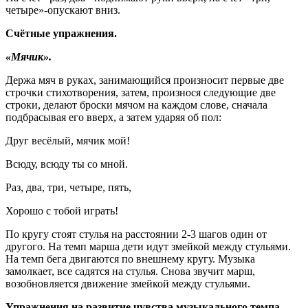
четыре»-опускают вниз.
Счётные упражнения.
«Мячик».
Держа мяч в руках, занимающийся произносит первые две
строчки стихотворения, затем, произнося следующие две
строки, делают броски мячом на каждом слове, сначала
подбрасывая его вверх, а затем ударяя об пол:
Друг весёлый, мячик мой!
Всюду, всюду ты со мной.
Раз, два, три, четыре, пять,
Хорошо с тобой играть!
По кругу стоят стулья на расстоянии 2-3 шагов один от
другого. На темп марша дети идут змейкой между стульями.
На темп бега двигаются по внешнему кругу. Музыка
замолкает, все садятся на стулья. Снова звучит марш,
возобновляется движение змейкой между стульями.
Упражнения на развитие чувства музыкального темпа.