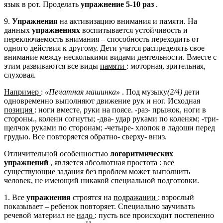
язык в рот. Проделать
упражнение 5-10 раз
.
9.
Упражнения
на активизацию внимания и памяти. На
данных
упражнениях
воспитывается устойчивость и
переключаемость внимания – способность переходить от
одного действия к другому. Дети учатся распределять свое
внимание между несколькими видами деятельности. Вместе с
этим развиваются все виды
памяти
: моторная, зрительная,
слуховая.
Например
:
«Печатная машинка»
. Под музыку
(2/4)
дети
одновременно выполняют движение рук и ног. Исходная
позиция
: ноги вместе, руки на поясе. -раз- прыжок, ноги в
стороны., колени согнуты; -два- удар руками по коленям; -три-
щелчок руками по сторонам; -четыре- хлопок в ладоши перед
грудью. Все повторяется обратно- сверху- вниз.
Отличительной особенностью
логоритмических
упражнений
, является абсолютная
простота
: все
существующие задания без проблем может выполнить
человек, не имеющий никакой специальной подготовки.
1. Все
упражнения
строятся на
подражании
: взрослый
показывает – ребенок повторяет. Специально заучивать
речевой материал не
надо
: пусть все происходит постепенно