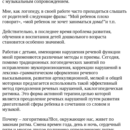
с музыкальным сопровождением.
Мне, как логопеду, в своей работе часто приходиться слышать
от родителей следующие фразы: “Мой ребенок плохо
говорит», «мой ребенок не хочет заниматься дома!”и т.п.
Действительно, в последнее время проблема развития,
обучения и воспитания детей дошкольного возраста
становится особенно значимой.
Работая с детьми, имеющими нарушения речевой функции
мной применяются различные методы и приемы. Сегодня,
помимо традиционных логопедических занятий по
исправлению звукопроизношения, коррекции нарушений в
лексико–грамматическом оформлении речевого
высказывания, развитии артикуляционной, мелкой и общей
моторики предлагается использовать такой эффективный
метод преодоления речевых нарушений, каклогопедическая
ритмика. Это форма активной терапии,целью которой
является преодоление речевых нарушений путем развития
двигательной сферы ребенка в сочетании со словом и
музыкой.
Почему – логоритмика?Все, окружающее нас, живет по
законам ритма. Смена времен года, день и ночь, сердечный
ритм и многое другое подчинено определенному ритму.