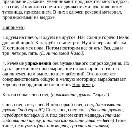
правильное дыхание, увеличивают продолжительность вдоха,
его силу. Их можно сочетать с движениями рук, поворотом
туловища, приседанием. В них включен речевой материал,
произносимый на выдохе.
Например
:
Подуем на плечо, Подуем на другое. Нас солнце горячо Пекло
дневной порой. Как трубка станет рот. Ну а теперь на облака
И остановимся пока. Потом повторим всё
опять
: Раз, два и
три, четыре, пять.
(Е. Антоновой-Чалой)
.
4. Речевые
упражнения
без музыкального сопровождения. Их
суть – ритмичное проговаривание стихотворного текста с
одновременным выполнением действий. Это позволяет
совершенствовать общую и мелкую моторику, вырабатывает
хорошую координацию действий.
Например
:
Как на горке снег, снег,
(показывать руками "горку")
Снег, снег, снег, снег.
И под горкой снег, снег,
(показывать
руками "под горкой")
Снег, снег, снег, снег.
(двигать руками,
перебирая пальцами)
А под снегом спит медведь.
(сначала
ладошки под щечку, а потом изобразить ушки медведя)
Тише,
тише, не шуметь
(пальчик ко рту, грозить пальчиком)