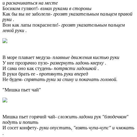
и раскачиваться на месте
Босиком гуляют!-
взмах руками в стороны
Как бы вы не заболели-
грозят указательным пальцем правой
руки
.
Вон как лапы покраснели!-
грозят указательным пальцем
левой руки
.
В море плавает медуза-
плавные движения кистью руки
У нее прозрачно пузо-
развернуть ладонь кверху
.
И сама оно как студень-
потрясти ладошкой
.
В руки брать ее -
протянуть руки вперед
Не будем-
спрятать руки за спину и покачать головой.
"Мишка пьет чай"
Мишка пьет горячий чай-
сложить ладони рук "блюдечком"
подуть и попить
И сосет конфету-
руки опустить, "взять чупа-чупс" и чмокать
.