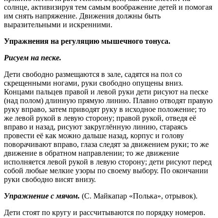
солнце, активизируя тем самым воображение детей и помогая
им снять напряжение. Движения должны быть
выразительными и искренними.
Упражнения на регуляцию мышечного тонуса.
Рисуем на песке.
Дети свободно размещаются в зале, садятся на пол со
скрещенными ногами, руки свободно опущены вниз.
Концами пальцев правой и левой руки дети рисуют на песке
(над полом) длинную прямую линию. Плавно отводят правую
руку вправо, затем приводят руку в исходное положение; то
же левой рукой в левую сторону; правой рукой, отведя её
вправо и назад, рисуют закруглённую линию, стараясь
провести её как можно дальше назад, корпус и голову
поворачивают вправо, глаза следят за движением руки; то же
движение в обратном направлении; то же движение
исполняется левой рукой в левую сторону; дети рисуют перед
собой любые мелкие узоры по своему выбору. По окончании
руки свободно висят внизу.
Упражнение с мячом.
(С. Майкапар «Полька», отрывок).
Дети стоят по кругу и рассчитываются по порядку номеров.