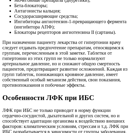
Мочегонные препараты (диуретики);
Бета-блокаторы;
Антагонисты кальция;
Сосудорасширяющие средства;
Ингибиторы ангиотензин-1-превращающего фермента
(ингибитора АПФ);
Блокаторы рецепторов ангиотензина II (сартаны).
При назначении пациенту лекарства от гипертонии врачу
следует отдавать предпочтение препаратам, относящимся к
группам, перечисленным в этой заметке. Таблетки от
гипертонии из этих групп не только нормализуют
артериальное давление, но и снижают общую смертность
пациентов, предотвращают развитие осложнений. Каждая из
групп таблеток, понижающих кровяное давление, имеет
собственный особый механизм действия, свои показания,
противопоказания и побочные эффекты.
Особенности ЛФК при ИБС
ЛФК при ИБС не только приводит в норму функции
сердечно-сосудистой, дыхательной и других систем, но и
способствует адаптации организма к воздействию внешних
факторов: климатическим условиям, стрессам и т.д. ЛФК при
ИБС разрабатывается в зависимости от группы заболевания.