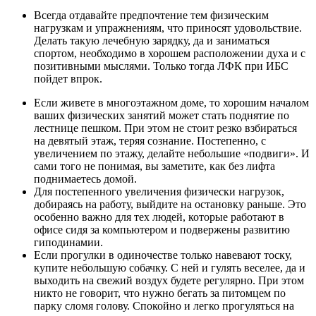
Всегда отдавайте предпочтение тем физическим
нагрузкам и упражнениям, что приносят удовольствие.
Делать такую лечебную зарядку, да и заниматься
спортом, необходимо в хорошем расположении духа и с
позитивными мыслями. Только тогда ЛФК при ИБС
пойдет впрок.
Если живете в многоэтажном доме, то хорошим началом
ваших физических занятий может стать поднятие по
лестнице пешком. При этом не стоит резко взбираться
на девятый этаж, теряя сознание. Постепенно, с
увеличением по этажу, делайте небольшие «подвиги». И
сами того не понимая, вы заметите, как без лифта
поднимаетесь домой.
Для постепенного увеличения физически нагрузок,
добираясь на работу, выйдите на остановку раньше. Это
особенно важно для тех людей, которые работают в
офисе сидя за компьютером и подвержены развитию
гиподинамии.
Если прогулки в одиночестве только навевают тоску,
купите небольшую собачку. С ней и гулять веселее, да и
выходить на свежий воздух будете регулярно. При этом
никто не говорит, что нужно бегать за питомцем по
парку сломя голову. Спокойно и легко прогуляться на