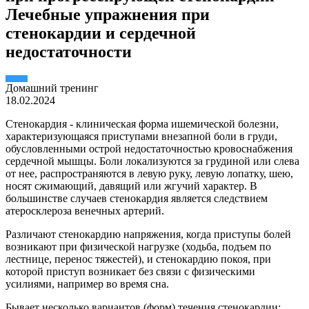
Лечебные упражнения при
стенокардии и сердечной
недостаточности
Домашний тренинг
18.02.2024
Стенокардия - клиническая форма ишемической болезни,
характеризующаяся приступами внезапной боли в груди,
обусловленными острой недостаточностью кровоснабжения
сердечной мышцы. Боли локализуются за грудиной или слева
от нее, распространяются в левую руку, левую лопатку, шею,
носят сжимающий, давящий или жгучий характер. В
большинстве случаев стенокардия является следствием
атеросклероза венечных артерий.
Различают стенокардию напряжения, когда приступы болей
возникают при физической нагрузке (ходьба, подъем по
лестнице, перенос тяжестей), и стенокардию покоя, при
которой приступ возникает без связи с физическими
усилиями, например во время сна.
Бывает несколько вариантов (форм) течения стенокардии: