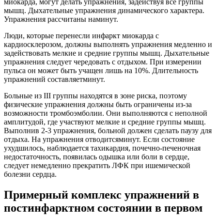
миокарда, могут делать упражнения, задействуя все группы
мышц. Дыхательные упражнения динамического характера.
Упражнения рассчитаны наминут.
Люди, которые перенесли инфаркт миокарда с
кардиосклерозом, должны выполнять упражнения медленно и
задействовать мелкие и средние группы мышц. Дыхательные
упражнения следует чередовать с отдыхом. При измерении
пульса он может быть учащен лишь на 10%. Длительность
упражнений составляетминут.
Больные из III группы находятся в зоне риска, поэтому
физические упражнения должны быть ограничены из-за
возможности тромбоэмболии. Они выполняются с неполной
амплитудой, где участвуют мелкие и средние группы мышц.
Выполнив 2-3 упражнения, больной должен сделать паузу для
отдыха. На упражнения отводитсяминут. Если состояние
ухудшилось, наблюдается тахикардия, почечно-печеночная
недостаточность, появилась одышка или боли в сердце,
следует немедленно прекратить ЛФК при ишемической
болезни сердца.
Примерный комплекс упражнений в
постинфарктном состоянии в первом