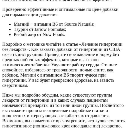
Проверенно эффективные и оптимальные по цене добавки
для нормализации давления:
Магний + витамин В6 от Source Naturals;
Таурин от Jarrow Formulas;
Рыбий жир от Now Foods.
Подробно о методике читайте в статье «Лечение гипертонии
без лекарств«. Как заказать добавки от гипертонии из США -
скачать инструкцию. Приведите свое давление в норму без
вредных побочных эффектов, которые вызывают
«химические» таблетки. Улучшите работу сердца. Станьте
спокойнее, избавьтесь от тревожности, ночью спите, как
ребенок. Магний с витамином В6 творит чудеса при
гипертонии. У вас будет прекрасное здоровье, на зависть
сверстникам.
Ниже мы подробно обсудим, какие существуют группы
лекарств от гипертонии и в каких случаях пациентам
назначаются препараты из той или иной группы. После этого
вы сможете прочитать отдельные подробные статьи о
конкретных интересующих вас таблетках от давления.
Возможно, вы совместно с врачом решите, что лучше сменить
гипотензивное (понижающее кровяное давление) лекарство,