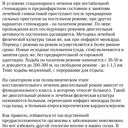
В условиях стационарного лечения при нестабильной
стенокардии и предынфарктном состоянии к занятиям
лечебной гимнастикой приступают после прекращения
сильных приступов на постельном режиме, при других
вариантах стенокардии - на палатном режиме. По мере
прохождения всех последующих режимов двигательная
активность постепенно расширяется. Методика лечебной
физической культуры такая же, как при инфаркте миокарда.
Перевод с режима на режим осуществляется в более ранние
сроки. Новые исходные положения (сидя, стоя) включаются в
занятия сразу же, без предварительной осторожной
адаптации. Ходьба на палатном режиме начинается с 30-50 м
и доводится до 200-300 м, на свободном режиме - до 1-1,5 км.
Темп ходьбы медленный, с перерывами для отдыха.
На санаторном или поликлиническом этапе
восстановительного лечения двигательный режим зависит от
функционального класса, к которому относят больного. Такой
же двигательный режим и лечебная физическая культура
назначаются больным, перенесшим инфаркт миокарда более
года назад, и больным атеросклеротическим кардиосклерозом.
Как правило, избавиться от наследственной
предрасположенности организма к заболеванию невозможно.
Но вот избежать другой этилогии вполне в ваших силах. В