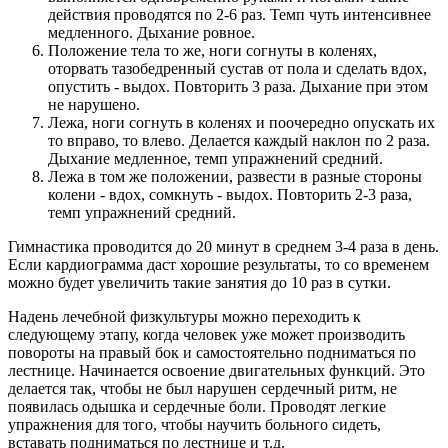
действия проводятся по 2-6 раз. Темп чуть интенсивнее
медленного. Дыхание ровное.
Положение тела то же, ноги согнуты в коленях,
оторвать тазобедренный сустав от пола и сделать вдох,
опустить - выдох. Повторить 3 раза. Дыхание при этом
не нарушено.
Лежа, ноги согнуть в коленях и поочередно опускать их
то вправо, то влево. Делается каждый наклон по 2 раза.
Дыхание медленное, темп упражнений средний.
Лежа в том же положении, развести в разные стороны
колени - вдох, сомкнуть - выдох. Повторить 2-3 раза,
темп упражнений средний.
Гимнастика проводится до 20 минут в среднем 3-4 раза в день.
Если кардиограмма даст хорошие результаты, то со временем
можно будет увеличить такие занятия до 10 раз в сутки.
Надень лечебной физкультуры можно переходить к
следующему этапу, когда человек уже может производить
повороты на правый бок и самостоятельно подниматься по
лестнице. Начинается освоение двигательных функций. Это
делается так, чтобы не был нарушен сердечный ритм, не
появилась одышка и сердечные боли. Проводят легкие
упражнения для того, чтобы научить больного сидеть,
вставать подниматься по лестнице и т.д.