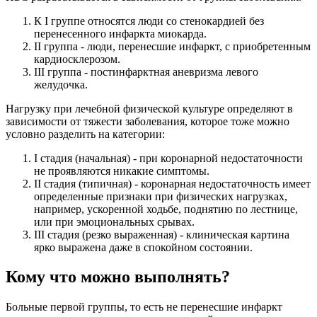
К I группе относятся люди со стенокардией без
перенесенного инфаркта миокарда.
II группа - люди, перенесшие инфаркт, с приобретенным
кардиосклерозом.
III группа - постинфарктная аневризма левого
желудочка.
Нагрузку при лечебной физической культуре определяют в
зависимости от тяжести заболевания, которое тоже можно
условно разделить на категории:
I стадия (начальная) - при коронарной недостаточности
не проявляются никакие симптомы.
II стадия (типичная) - коронарная недостаточность имеет
определенные признаки при физических нагрузках,
например, ускоренной ходьбе, поднятию по лестнице,
или при эмоциональных срывах.
III стадия (резко выраженная) - клиническая картина
ярко выражена даже в спокойном состоянии.
Кому что можно выполнять?
Больные первой группы, то есть не перенесшие инфаркт