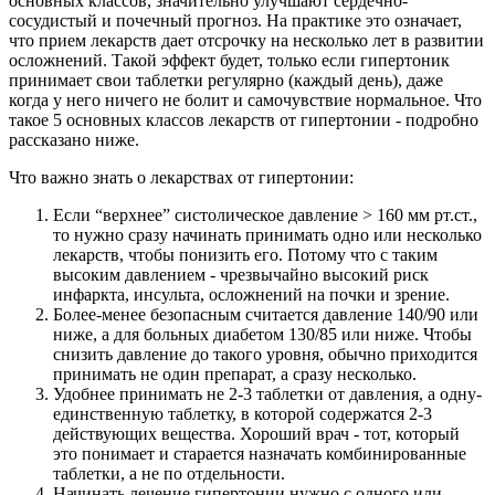
основных классов, значительно улучшают сердечно-
сосудистый и почечный прогноз. На практике это означает,
что прием лекарств дает отсрочку на несколько лет в развитии
осложнений. Такой эффект будет, только если гипертоник
принимает свои таблетки регулярно (каждый день), даже
когда у него ничего не болит и самочувствие нормальное. Что
такое 5 основных классов лекарств от гипертонии - подробно
рассказано ниже.
Что важно знать о лекарствах от гипертонии:
Если “верхнее” систолическое давление > 160 мм рт.ст.,
то нужно сразу начинать принимать одно или несколько
лекарств, чтобы понизить его. Потому что с таким
высоким давлением - чрезвычайно высокий риск
инфаркта, инсульта, осложнений на почки и зрение.
Более-менее безопасным считается давление 140/90 или
ниже, а для больных диабетом 130/85 или ниже. Чтобы
снизить давление до такого уровня, обычно приходится
принимать не один препарат, а сразу несколько.
Удобнее принимать не 2-3 таблетки от давления, а одну-
единственную таблетку, в которой содержатся 2-3
действующих вещества. Хороший врач - тот, который
это понимает и старается назначать комбинированные
таблетки, а не по отдельности.
Начинать лечение гипертонии нужно с одного или