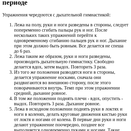
периоде
Упражнения чередуются с дыхательной гимнастикой:
Лежа на полу, руки и ноги разведены в стороны, следует
попеременно сгибать пальцы рук и ног. После
нескольких таких упражнений перейти к
одновременному сгибанию пальцев рук и ног. Дыхание
при этом должно быть ровным. Все делается не спеша
до 6 раз.
Лежа таким же образом, руки и ноги разведены,
производить дыхательную гимнастику. Свободно
делается вдох, затем выдох. Повторить 3 раза.
Из того же положения разводятся ноги в стороны,
делается упражнение носками, сначала они
раздвигаются во внешнюю сторону, после этого
поворачиваются внутрь. Темп при этом упражнении
средний, дыхание ровное.
В том же положении поднять плечи - вдох, опустить -
выдох. Повторить 3 раза. Дыхание ровное.
Лежа в исходном положении поднять руки в локтях и
ноги в коленях, делать круговые движения кистью руки
от локтя и ногами от колена. В первые дни руки и ноги
делают упражнение поочередно, позднее все
выполняется одновременно руками и ногами. Такие