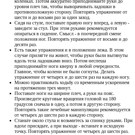
коленках. Потом аккуратно приподнимайте руки до
уровня плеч так, чтобы выворачивать ладошки в
противоположную сторону. Повторять упражнение от
шести и до восьми раз за один заход.
Сидя на стуле, поставьте правую ногу вперед, а левую -
заведите за стул. При этом руками рекомендуется
опираться в сидение. Смысл - в поочередной смене
положения ног. Повторять упражнение от восьми и до
десяти раз.
Есть также упражнения и в положении лежа. В этом
случае прилягте на живот, чтобы руки были вытянуты
вдоль тела ладошками вниз. Потом неспеша
приподнимайте ноги кверху в любой очередности.
Главное, чтобы колени не были согнуты. Делать
упражнение от четырех и до шести раз на каждую ногу.
Можно практиковать ходьбу со временным ускорением
на протяжении трех минут.
Поставьте ноги на ширине плеч, а руки на пояс.
Произведите круговые вращения головой на 180
градусов сначала в одну, а потом в другую сторону.
Повторять такие лечебные манипуляции рекомендуется
от четырех до шести раз в каждую сторону.
Станьте около стула и возьмитесь за спинку руками. При
вдохе присядьте, а при выходе - встаньте в исходную
точку. Повторять упражнение от четырех до шести раз.