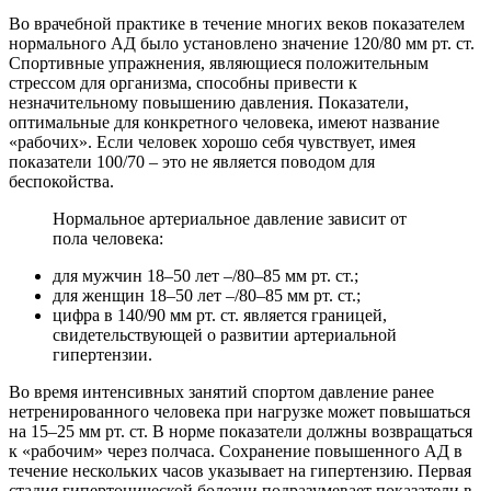
Во врачебной практике в течение многих веков показателем
нормального АД было установлено значение 120/80 мм рт. ст.
Спортивные упражнения, являющиеся положительным
стрессом для организма, способны привести к
незначительному повышению давления. Показатели,
оптимальные для конкретного человека, имеют название
«рабочих». Если человек хорошо себя чувствует, имея
показатели 100/70 – это не является поводом для
беспокойства.
Нормальное артериальное давление зависит от
пола человека:
для мужчин 18–50 лет –/80–85 мм рт. ст.;
для женщин 18–50 лет –/80–85 мм рт. ст.;
цифра в 140/90 мм рт. ст. является границей,
свидетельствующей о развитии артериальной
гипертензии.
Во время интенсивных занятий спортом давление ранее
нетренированного человека при нагрузке может повышаться
на 15–25 мм рт. ст. В норме показатели должны возвращаться
к «рабочим» через полчаса. Сохранение повышенного АД в
течение нескольких часов указывает на гипертензию. Первая
стадия гипертонической болезни подразумевает показатели в