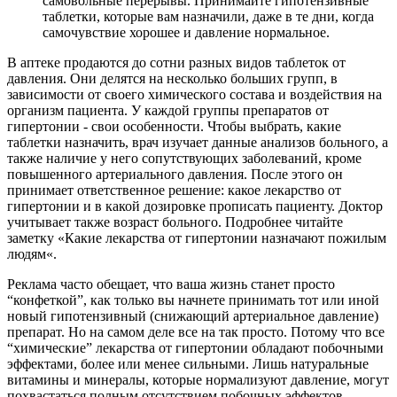
самовольные перерывы. Принимайте гипотензивные
таблетки, которые вам назначили, даже в те дни, когда
самочувствие хорошее и давление нормальное.
В аптеке продаются до сотни разных видов таблеток от
давления. Они делятся на несколько больших групп, в
зависимости от своего химического состава и воздействия на
организм пациента. У каждой группы препаратов от
гипертонии - свои особенности. Чтобы выбрать, какие
таблетки назначить, врач изучает данные анализов больного, а
также наличие у него сопутствующих заболеваний, кроме
повышенного артериального давления. После этого он
принимает ответственное решение: какое лекарство от
гипертонии и в какой дозировке прописать пациенту. Доктор
учитывает также возраст больного. Подробнее читайте
заметку «Какие лекарства от гипертонии назначают пожилым
людям«.
Реклама часто обещает, что ваша жизнь станет просто
“конфеткой”, как только вы начнете принимать тот или иной
новый гипотензивный (снижающий артериальное давление)
препарат. Но на самом деле все на так просто. Потому что все
“химические” лекарства от гипертонии обладают побочными
эффектами, более или менее сильными. Лишь натуральные
витамины и минералы, которые нормализуют давление, могут
похвастаться полным отсутствием побочных эффектов.