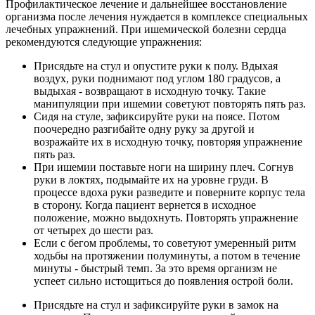
Профилактическое лечение и дальнейшее восстановление
организма после лечения нуждается в комплексе специальных
лечебных упражнений. При ишемической болезни сердца
рекомендуются следующие упражнения:
Присядьте на стул и опустите руки к полу. Вдыхая
воздух, руки поднимают под углом 180 градусов, а
выдыхая - возвращают в исходную точку. Такие
манипуляции при ишемии советуют повторять пять раз.
Сидя на стуле, зафиксируйте руки на поясе. Потом
поочередно разгибайте одну руку за другой и
возражайте их в исходную точку, повторяя упражнение
пять раз.
При ишемии поставьте ноги на ширину плеч. Согнув
руки в локтях, подымайте их на уровне груди. В
процессе вдоха руки разведите и поверните корпус тела
в сторону. Когда пациент вернется в исходное
положение, можно выдохнуть. Повторять упражнение
от четырех до шести раз.
Если с бегом проблемы, то советуют умеренный ритм
ходьбы на протяжении полуминуты, а потом в течение
минуты - быстрый темп. За это время организм не
успеет сильно истощиться до появления острой боли.
Присядьте на стул и зафиксируйте руки в замок на