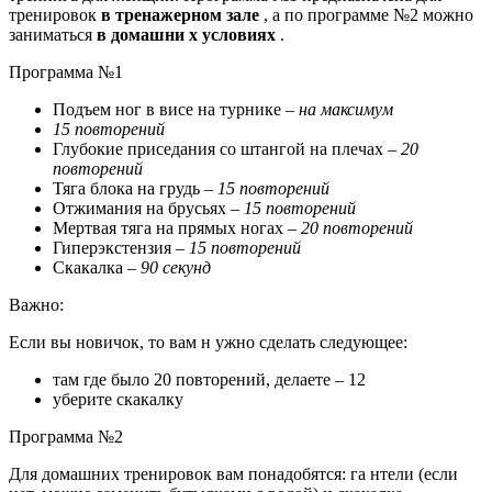
тренировок
в тренажерном зале
, а по программе №2 можно
заниматься
в домашни
х условиях
.
Программа №1
Подъем ног в висе
на турнике –
на максимум
15 повторений
Глубокие приседания со штангой на плечах –
20
повторений
Тяга блока на грудь –
15 повторений
Отжимания на брусьях –
15 повторений
Мертвая тяга на прямых ногах –
20 повторений
Гиперэкстензия –
15 повторений
Скакалка –
90 секунд
Важно:
Если вы новичок, то вам н
ужно сделать следующее:
там где было 20 повторений, делаете – 12
уберите скакалку
Программа №2
Для домашних тренировок вам понадобятся: га
нтели
(если