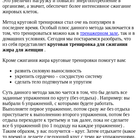
Это увеличит нагрузку и повысит энергопотребление в
организме, а значит, обеспечит более интенсивное сжигание
жировых клеток.
Метод круговой тренировки стал оче
нь популярен в
последнее время. Особый плюс данного метода заключается в
том, что тренироваться можно как в
тренажерном зале
, так и в
домашних условиях. Сегодня мы постараемся разобрать, что
из себя представляет
круговая тренировка для сжигания
жира для женщин
.
Кроме сжигания жира круговые тренировки помогут вам:
развить силовую выносливость
укрепить сердечно – сосудистую систему
сделать тело подтянутым и упругим
Суть данного метода заклю
чается в том, что бы делать все
заданные упражнения по кругу (без отдыха) . Например: вы
выбрали 6 упражнений, с которыми будете работать.
Выполняете первое упражнение, потом сразу же без отдыха
приступаете к выполнению второго упражнения, потом без
отдыха переходите к третьему и так далее, пока не сделаете
все 6 упражнений
(по 1 подходу на каждое упражнение)
.
Таким образом, у вас получится – круг. Затем отдыхаете (какое
то время) и делаете следующий круг с теми же упражнениями.