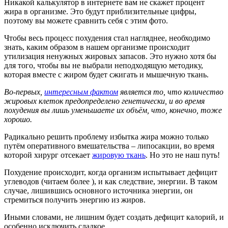
Никакой калькулятор в интернете вам не скажет процент
жира в организме. Это будут приблизительные цифры,
поэтому вы можете сравнить себя с этим фото.
Чтобы весь процесс похудения стал нагляднее, необходимо
знать, каким образом в нашем организме происходит
утилизация ненужных жировых запасов. Это нужно хотя бы
для того, чтобы вы не выбрали неподходящую методику,
которая вместе с жиром будет сжигать и мышечную ткань.
Во-первых,
интересным фактом
является то, что количество
жировых клеток предопределено генетически, и во время
похудения вы лишь уменьшаете их объём, что, конечно, тоже
хорошо.
Радикально решить проблему избытка жира можно только
путём оперативного вмешательства – липосакции, во время
которой хирург отсекает
жировую ткань
. Но это не наш путь!
Похудение происходит, когда организм испытывает дефицит
углеводов (читаем более ), и как следствие, энергии. В таком
случае, лишившись основного источника энергии, он
стремиться получить энергию из жиров.
Иными словами, не лишним будет создать дефицит калорий, и
особенно исключить сладкое.