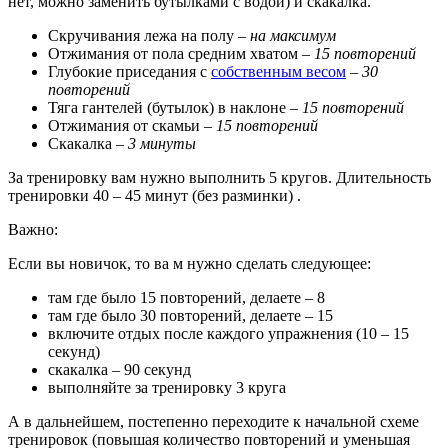
нет, можно заменить бутылками с водой)
и скакалка.
Скручивания лежа на полу –
на максимум
Отжимания от пола средним хватом –
15 повторений
Глубокие приседания с
собственным весом
–
30
повторений
Тяга гантелей (бутылок) в наклоне –
15 повторений
Отжимания от скамьи –
15 повторений
Скакалка –
3 минуты
За тренировку вам нужно выполнить 5 кругов. Длительность
тренировки 40 – 45 минут (без разминки) .
Важно:
Если вы новичок, то ва
м нужно сделать следующее:
там где было 15 повторений, делаете – 8
там где было 30 повторений, делаете – 15
включите отдых после каждого упражнения (10 – 15
секунд)
скакалка – 90 секунд
выполняйте за тренировку 3 круга
А в дальнейшем, постепенно переходите к начальной схеме
тренировок
(повышая количество повторений и уменьшая