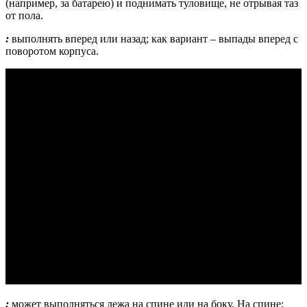
(например, за батарею) и поднимать туловище, не отрывая таз
от пола.
:
выполнять вперед или назад; как вариант – выпады вперед с
поворотом корпуса.
:
может выполняться лежа на спине или на боку. На спине: