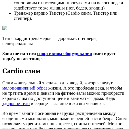
сопоставим с настоящими прогулками на велосипеде и
задействует те же мышцы (ног, бедер, ягодиц).
Тренажер кардио Твистер (Сardio слим, Твистер или
степпер).
Типы кардиотренажеров — дорожки, степлеры,
велотренажеры
Занятие на этом
спортивном оборудовании
имитирует
ходьбу по лестнице.
Сardio слим
Слим – актуальный тренажер для людей, которые ведут
малоподвижный образ
жизни. А это проблема века, и чтобы
не тратить время и деньги на фитнес-залы можно приобрести
кардио слим по доступной цене и заниматься дома. Ведь
здоровое тело
и сердце – главное в жизни человека.
Во время занятия основная нагрузка распределена между
ягодичными мышцами, мышцами передней части бедра. Слим
позволяет укрепить мышцы пресса, спины и плечей. Можно
сказать, что в нем больше преимуществ чем у велотренажера.