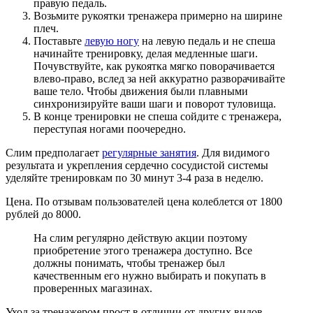
правую педаль.
Возьмите рукоятки тренажера примерно на ширине
плеч.
Поставьте
левую ногу
на левую педаль и не спеша
начинайте тренировку, делая медленные шаги.
Почувствуйте, как рукоятка мягко поворачивается
влево-право, вслед за ней аккуратно разворачивайте
ваше тело. Чтобы движения были плавными
синхронизируйте ваши шаги и поворот туловища.
В конце тренировки не спеша сойдите с тренажера,
переступая ногами поочередно.
Слим предполагает
регулярные занятия
. Для видимого
результата и укрепления сердечно сосудистой системы
уделяйте тренировкам по 30 минут 3-4 раза в неделю.
Цена. По отзывам пользователей цена колеблется от 1800
рублей до 8000.
На слим регулярно действую акции поэтому
приобретение этого тренажера доступно. Все
должны понимать, чтобы тренажер был
качественным его нужно выбирать и покупать в
проверенных магазинах.
Уход за тренажером прост в отличии от других видов