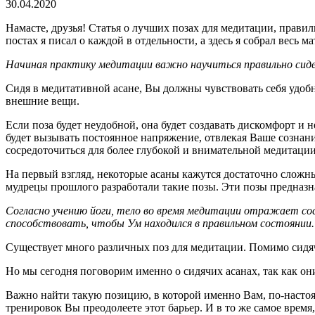
30.04.2020
Намасте, друзья! Статья о лучших позах для медитации, прав
постах я писал о каждой в отдельности, а здесь я собрал весь
Начиная практику медитации важно научиться правильно сид
Сидя в медитативной асане, Вы должны чувствовать себя удобн
внешние вещи.
Если поза будет неудобной, она будет создавать дискомфорт и 
будет вызывать постоянное напряжение, отвлекая Ваше сознани
сосредоточиться для более глубокой и внимательной медитации
На первый взгляд, некоторые асаны кажутся достаточно сложн
мудрецы прошлого разработали такие позы. Эти позы предназн
Согласно учению йоги, тело во время медитации отражает со
способствовать, чтобы Ум находился в правильном состоянии.
Существует много различных поз для медитации. Помимо сидячих
Но мы сегодня поговорим именно о сидячих асанах, так как о
Важно найти такую позицию, в которой именно Вам, по-настоящ
тренировок Вы преодолеете этот барьер. И в то же самое время