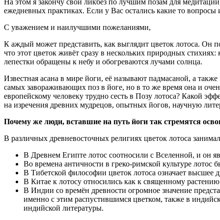
На этом я закончу свой ликбез по лучшим позам для медитации
ежедневных практиках. Если у Вас остались какие то вопросы
С уважением и наилучшими пожеланиями,
К аждый может представить, как выглядит цветок лотоса. Он п
что этот цветок живёт сразу в нескольких природных стихиях: к
лепестки обращены к небу и обогреваются лучами солнца.
Известная асана в мире йоги, её называют падмасаной, а также к
самых завораживающих поз в йоге, но в то же время она и оче
европейскому человеку трудно сесть в Позу лотоса? Какой эффек
на изречения древних мудрецов, опытных йогов, научную лите
Почему же люди, вставшие на путь йоги так стремятся осво
В различных древневосточных религиях цветок лотоса занимал
В Древнем Египте лотос соотносили с Вселенной, и он яв
Во времена античности в греко-римской культуре лотос
В Тибетской философии цветок лотоса означает высшее д
В Китае к лотосу относились как к священному растению
В Индии со времён древности огромное значение предста
именно с этим распустившимся цветком, также в индийско
индийской литературы.