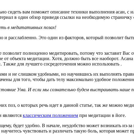
ильно сидеть вам поможет описание техники выполнения асан, 
 материал в один обзор приведя ссылки на необходимую страничку
еть в медитативных позах!
о и расслабленно. Это один из факторов, который позволит быт
не позволит полноценно медитировать, потому что заставит Вас 
е от объекта медитации. Хотя, должно быть все наоборот. Асана
. Также для лучшего сосредоточения можно использовать .
ыми и не слишком удобными, но научившись их выполнять прави
ачены для того, чтобы дать телу максимально удобное положен
стояние Ума. И если мы сознательно будем выстраивать наше 
 поз, о которых речь идет в данной статье, так же можно медит
ни являются
классическим положением
при медитации в йоге.
ему, будет удобно. В начале, неудобство может возникать из-за
, научитесь чувствовать и различать такую боль, которая может 