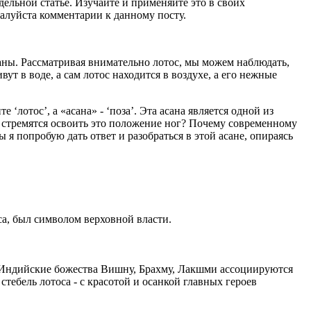
дельной статье. Изучайте и применяйте это в своих
жалуйста комментарии к данному посту.
раны. Рассматривая внимательно лотос, мы можем наблюдать,
вут в воде, а сам лотос находится в воздухе, а его нежные
‘лотос’, а «асана» - ‘поза’. Эта асана является одной из
к стремятся освоить это положение ног? Почему современному
 я попробую дать ответ и разобраться в этой асане, опираясь
са, был символом верховной власти.
ы. Индийские божества Вишну, Брахму, Лакшми ассоциируются
тебель лотоса - с красотой и осанкой главных героев