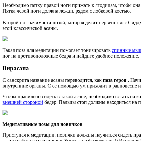
Необходимо пятку правой ноги прижать к ягодицам, чтобы она
Пятка левой ноги должна лежать рядом с лобковой костью.
Второй по значимости позой, которая делит первенство с Сидд
этой классической асаны.
Такая поза для медитации помогает тонизировать
спинные мы
ног на противоположные бедра и найдите удобное положение.
Вирасана
С санскрита название асаны переводится, как
поза героя
. Нач
внутренние органы. С ее помощью ум приходит в равновесие и
Чтобы правильно сидеть в такой асане, необходимо встать на к
внешней стороной
бедер. Пальцы стоп должны находиться на по
Медитативные позы для новичков
Приступая к медитации, новички должны научиться сидеть прав
— это работа с сознанием и Умом, а не физкультура)) Использу