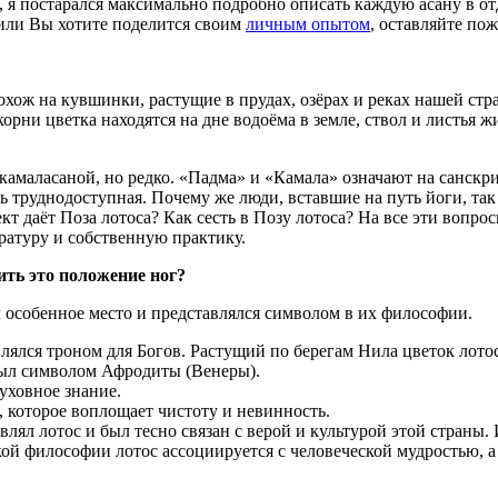
, я постарался максимально подробно описать каждую асану в от
 или Вы хотите поделится своим
личным опытом
, оставляйте по
охож на кувшинки, растущие в прудах, озёрах и реках нашей ст
орни цветка находятся на дне водоёма в земле, ствол и листья жи
амаласаной, но редко. «Падма» и «Камала» означают на санскрите 
нь труднодоступная. Почему же люди, вставшие на путь йоги, та
т даёт Поза лотоса? Как сесть в Позу лотоса? На все эти вопросы
ратуру и собственную практику.
ить это положение ног?
 особенное место и представлялся символом в их философии.
лялся троном для Богов. Растущий по берегам Нила цветок лото
 был символом Афродиты (Венеры).
уховное знание.
, которое воплощает чистоту и невинность.
влял лотос и был тесно связан с верой и культурой этой стран
й философии лотос ассоциируется с человеческой мудростью, а с