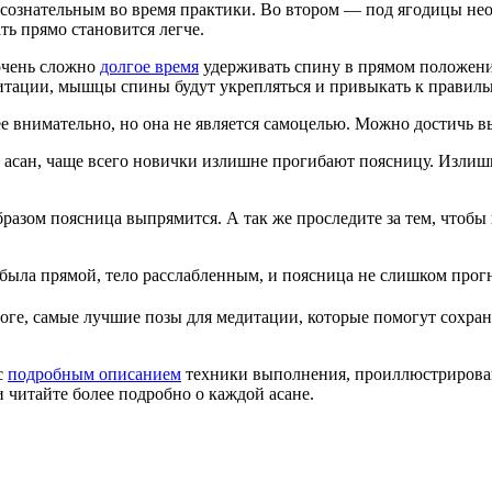
 сознательным во время практики. Во втором — под ягодицы не
ть прямо становится легче.
очень сложно
долгое время
удерживать спину в прямом положении
едитации, мышцы спины будут укрепляться и привыкать к прави
ее внимательно, но она не является самоцелью. Можно достичь в
и асан, чаще всего новички излишне прогибают поясницу. Изли
разом поясница выпрямится. А так же проследите за тем, чтобы 
ыла прямой, тело расслабленным, и поясница не слишком прогн
оге, самые лучшие позы для медитации, которые помогут сохран
с
подробным описанием
техники выполнения, проиллюстрирова
и читайте более подробно о каждой асане.