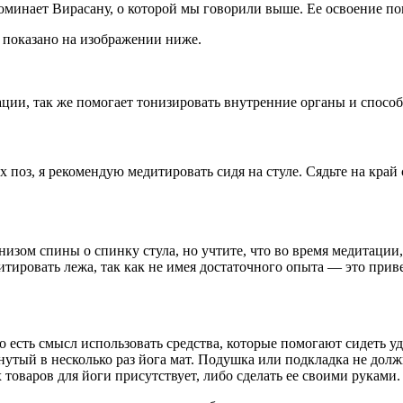
оминает Вирасану, о которой мы говорили выше. Ее освоение по
к показано на изображении ниже.
ации, так же помогает тонизировать внутренние органы и спос
 поз, я рекомендую медитировать сидя на стуле. Сядьте на край
изом спины о спинку стула, но учтите, что во время медитации,
итировать лежа, так как не имея достаточного опыта — это прив
о есть смысл использовать средства, которые помогают сидеть у
ернутый в несколько раз йога мат. Подушка или подкладка не д
товаров для йоги присутствует, либо сделать ее своими руками.