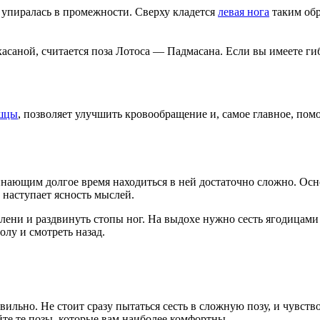
 упиралась в промежности. Сверху кладется
левая нога
таким обр
хасаной, считается поза Лотоса — Падмасана. Если вы имеете ги
шцы
, позволяет улучшить кровообращение и, самое главное, пом
инающим долгое время находиться в ней достаточно сложно. Осно
 наступает ясность мыслей.
олени и раздвинуть стопы ног. На выдохе нужно сесть ягодицами
лу и смотреть назад.
ильно. Не стоит сразу пытаться сесть в сложную позу, и чувств
йте те позы, которые вам наиболее комфортны.