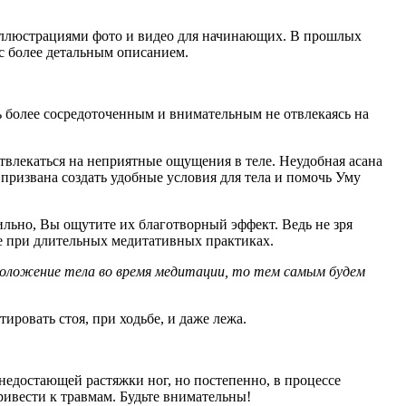
с иллюстрациями фото и видео для начинающих. В прошлых
 с более детальным описанием.
ь более сосредоточенным и внимательным не отвлекаясь на
отвлекаться на неприятные ощущения в теле. Неудобная асана
 призвана создать удобные условия для тела и помочь Уму
льно, Вы ощутите их благотворный эффект. Ведь не зря
ие при длительных медитативных практиках.
положение тела во время медитации, то тем самым будем
ировать стоя, при ходьбе, и даже лежа.
 недостающей растяжки ног, но постепенно, в процессе
привести к травмам. Будьте внимательны!