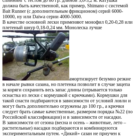
спиннинг с тестом до 80 гр. длиной 3,0-3,2 м. Катушка
должна быть качественной, как пример, Shimano с системой
Bait Runner (с дополнительным фрикционом) серий 6000-
10000, ну или Daiwa серии 4000-5000.
В качестве основной лески применяют монофил 0,20-0,28 или
плетеный шнур 0,18-0,24 мм. Монолеска лучше
амортизирует безумно резкие
в начале рывки сазана, но плетенка позволит в случае зацепа
за коряги сохранить весь запас длины (отрывается только
оснастка из лески с кормушкой с крючками). Кормушки для
такой снасти подбираются в зависимости от условий ловли и
могут быть дополнительно огружены до 100 гр., а крючки
следует брать самые качественные, размером порядка №22 (по
Российской классификации) и в зависимости от насадки.
В зависимости от сезона (весна и осень – животные, лето –
растительные) насадки подбираются и комбинируются
экспериментальным путем. «Дикий» сазан не приучен к