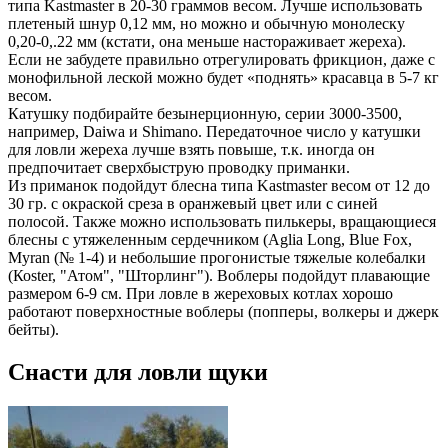
типа Kastmaster в 20-30 граммов весом. Лучше использовать
плетеный шнур 0,12 мм, но можно и обычную монолеску
0,20-0,.22 мм (кстати, она меньше настораживает жереха).
Если не забудете правильно отрегулировать фрикцион, даже с
монофильной леской можно будет «поднять» красавца в 5-7 кг
весом.
Катушку подбирайте безынерционную, серии 3000-3500,
например, Daiwa и Shimano. Передаточное число у катушки
для ловли жереха лучше взять повыше, т.к. иногда он
предпочитает сверхбыструю проводку приманки.
Из приманок подойдут блесна типа Kastmaster весом от 12 до
30 гр. с окраской среза в оранжевый цвет или с синей
полосой. Также можно использовать пилькеры, вращающиеся
блесны с утяжеленным сердечником (Aglia Long, Blue Fox,
Myran (№ 1-4) и небольшие прогонистые тяжелые колебалки
(Коster, "Атом", "Шторлинг"). Воблеры подойдут плавающие
размером 6-9 см. При ловле в жереховых котлах хорошо
работают поверхностные воблеры (попперы, волкеры и джерк
бейты).
Снасти для ловли щуки