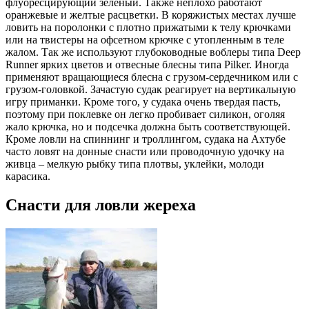
флуоресцирующий зеленый. Также неплохо работают
оранжевые и желтые расцветки. В коряжистых местах лучше
ловить на поролонки с плотно прижатыми к телу крючками
или на твистеры на офсетном крючке с утопленным в теле
жалом. Так же используют глубоководные воблеры типа Deep
Runner ярких цветов и отвесные блесны типа Pilker. Иногда
применяют вращающиеся блесна с грузом-сердечником или с
грузом-головкой. Зачастую судак реагирует на вертикальную
игру приманки. Кроме того, у судака очень твердая пасть,
поэтому при поклевке он легко пробивает силикон, оголяя
жало крючка, но и подсечка должна быть соответствующей.
Кроме ловли на спиннинг и троллингом, судака на Ахтубе
часто ловят на донные снасти или проводочную удочку на
живца – мелкую рыбку типа плотвы, уклейки, молоди
карасика.
Снасти для ловли жереха