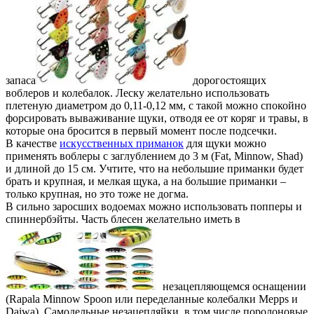
запаса
дорогостоящих
воблеров и колебалок. Леску желательно использовать
плетеную диаметром до 0,11-0,12 мм, с такой можно спокойно
форсировать вываживание щуки, отводя ее от коряг и травы, в
которые она бросится в первый момент после подсечки.
В качестве
искусственных приманок
для щуки можно
применять воблеры с заглублением до 3 м (Fat, Minnow, Shad)
и длиной до 15 см. Учтите, что на небольшие приманки будет
брать и крупная, и мелкая щука, а на большие приманки –
только крупная, но это тоже не догма.
В сильно заросших водоемах можно использовать попперы и
спиннербэйты. Часть блесен желательно иметь в
незацепляющемся оснащении
(Rapala Minnow Spoon или переделанные колебалки Mepps и
Daiwa). Самодельные незацепляйки, в том числе поролоновые