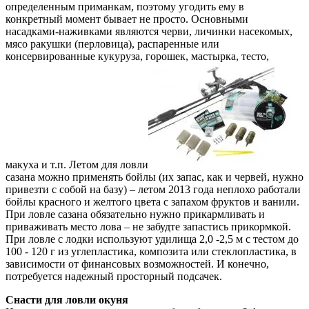
определенным приманкам, поэтому угодить ему в
конкретный момент бывает не просто. Основными
насадками-наживками являются черви, личинки насекомых,
мясо ракушки (перловица), распаренные или
консервированные кукуруза, горошек, мастырка, тесто,
макуха и т.п. Летом для ловли
сазана можно применять бойлы (их запас, как и червей, нужно
привезти с собой на базу) – летом 2013 года неплохо работали
бойлы красного и желтого цвета с запахом фруктов и ванили.
При ловле сазана обязательно нужно прикармливать и
приваживать место лова – не забудте запастись прикормкой.
При ловле с лодки используют удилища 2,0 -2,5 м с тестом до
100 - 120 г из углепластика, композита или стеклопластика, в
зависимости от финансовых возможностей. И конечно,
потребуется надежный просторный подсачек.
Снасти для ловли окуня