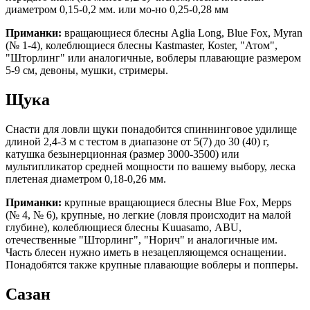
диаметром 0,15-0,2 мм. или мо-но 0,25-0,28 мм
Приманки:
вращающиеся блесны Aglia Long, Blue Fox, Myran
(№ 1-4), колеблющиеся блесны Каstmaster, Коster, "Атом",
"Шторлинг" или аналогичные, воблеры плавающие размером
5-9 см, девоны, мушки, стримеры.
Щука
Снасти для ловли щуки понадобится спиннинговое удилище
длиной 2,4-3 м с тестом в диапазоне от 5(7) до 30 (40) г,
катушка безынерционная (размер 3000-3500) или
мультипликатор средней мощности по вашему выбору, леска
плетеная диаметром 0,18-0,26 мм.
Приманки:
крупные вращающиеся блесны Blue Fox, Меррs
(№ 4, № 6), крупные, но легкие (ловля происходит на малой
глубине), колеблющиеся блесны Kuuasamo, АВU,
отечественные "Шторлинг", "Норич" и аналогичные им.
Часть блесен нужно иметь в незацепляющемся оснащении.
Понадобятся также крупные плавающие воблеры и попперы.
Сазан