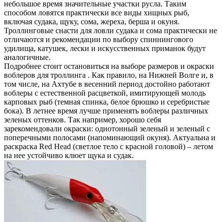
небольшое время значительные участки русла. Таким
способом ловятся практически все виды хищных рыб,
включая судака, щуку, сома, жереха, берша и окуня.
Троллинговые снасти для ловли судака и сома практически не
отличаются и рекомендации по выбору спиннингового
удилища, катушек, лески и искусственных приманок будут
аналогичные.
Подробнее стоит остановиться на выборе размеров и окраски
воблеров для троллинга . Как правило, на Нижней Волге и, в
том числе, на Ахтубе в весенний период достойно работают
воблеры с естественной расцветкой, имитирующей молодь
карповых рыб (темная спинка, белое брюшко и серебристые
бока). В летнее время лучше применять воблеры различных
зеленых оттенков. Так например, хорошо себя
зарекомендовали окраски: однотонный зеленый и зеленый с
поперечными полосами (напоминающий окуня). Актуальна и
раскраска Red Head (светлое тело с красной головой) – летом
на нее устойчиво клюет щука и судак.