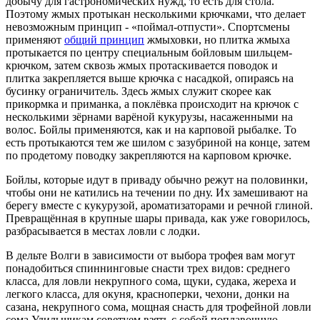
добычу для гастрономических нужд, то есть для стола.
Поэтому жмых протыкан несколькими крючками, что делает
невозможным принцип - «поймал-отпусти». Спортсмены
применяют
общий принцип
жмыховки, но плитка жмыха
протыкается по центру специальным бойловым шильцем-
крючком, затем сквозь жмых протаскивается поводок и
плитка закрепляется выше крючка с насадкой, опираясь на
бусинку ограничитель. Здесь жмых служит скорее как
прикормка и приманка, а поклёвка происходит на крючок с
несколькими зёрнами варёной кукурузы, насаженными на
волос. Бойлы применяются, как и на карповой рыбалке. То
есть протыкаются тем же шилом с зазубриной на конце, затем
по продетому поводку закрепляются на карповом крючке.
Бойлы, которые идут в приваду обычно режут на половинки,
чтобы они не катились на течении по дну. Их замешивают на
берегу вместе с кукурузой, ароматизаторами и речной глиной.
Превращённая в крупные шары привада, как уже говорилось,
разбрасывается в местах ловли с лодки.
В дельте Волги в зависимости от выбора трофея вам могут
понадобиться спиннинговые снасти трех видов: среднего
класса, для ловли некрупного сома, щуки, судака, жереха и
легкого класса, для окуня, красноперки, чехони, донки на
сазана, некрупного сома, мощная снасть для трофейной ловли
сома Удильщикам советуем взять с собой поплавочную