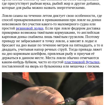
где присутствует рыбная мука, рыбий жир и другие добавки,
которые для рыбы можно назвать энергетическими.
Ловля сазана на течении летом диктует свои особенности, где
способ прикармливания и приваживания при ловле на донки
невозможен без участия какого-то маломерного судна или
простой
резиновой лодки
. Если при ловле фидером доставка
прикормки возможна тяжёлыми кормушками, то английская
карповая донка снабжена лишь тяжёлым грузилом. Поэтому
приваду не забрасывают в точку ловли, а завозят в лодке и
бросают на дно выше по течению метров на пятнадцать, а то и
двадцать, учитывая напор речных струй. Тогда привада ляжет
на дно кормовым шлейфом, привлекая рыбу и приучая её
держаться в данном месте. Места ловли обычно отмечаются
каким-нибудь буйком, часто из пустой
пластиковой бутылки
,
поставленной на якорь из булыжника или мешочка с песком.