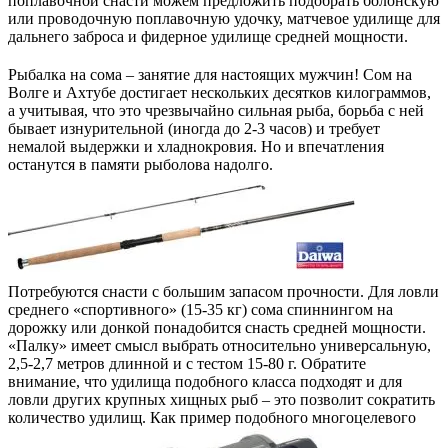
поплавочной снасти можем предложить подобрать болонскую
или проводочную поплавочную удочку, матчевое удилище для
дальнего заброса и фидерное удилище средней мощности.
Рыбалка на сома – занятие для настоящих мужчин! Сом на
Волге и Ахтубе достигает нескольких десятков килограммов,
а учитывая, что это чрезвычайно сильная рыба, борьба с ней
бывает изнурительной (иногда до 2-3 часов) и требует
немалой выдержки и хладнокровия. Но и впечатления
останутся в памяти рыболова надолго.
Потребуются снасти с большим запасом прочности. Для ловли
среднего «спортивного» (15-35 кг) сома спиннингом на
дорожку или донкой понадобится снасть средней мощности.
«Палку» имеет смысл выбрать относительно универсальную,
2,5-2,7 метров длинной и с тестом 15-80 г. Обратите
внимание, что удилища подобного класса подходят и для
ловли других крупных хищных рыб – это позволит сократить
количество удилищ. Как пример подобного многоцелевого