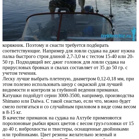
коряжник. Поэтому и снасти требуется подбирать
соответствующие. Например для ловли судака на джиг нужна
палка быстрого строя длиной 2,7-3,0 м с тестом 15-40 или 20-
50 гр. Подходящий вес джиг головок для ловли судака на
прирусловых бровках и свалах составляет от 35 до 50 гр. с
учетом течения.
Леску лучше выбрать плетеную, диаметром 0,12-0,18 мм, при
этом полезно использовать шнур с окраской для лучшей
видимости и контроля за глубиной ведения приманки.
Катушки подойдут серии 3000-3500, например, производства
Shimano или Daiwa. С такой снастью, если что, можно будет
смело потягаться и со случайным приловом в виде сома весом
в 8-15 кг.
В качестве приманок на судака на Ахтубе применяются
поролоновые рыбки ярких цветов с весом груз-головки от 15
до 40 г, виброхвосты и твистеры, оснащенные двойниками
или тройниками. Цвет резины желательно зеленый и