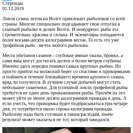
Стероиды
01.12.2019
Ловля сазана летом на Волге привлекает рыболовов со всей
страны. Многие специально подгадывают свои отпуска к
сазаньей рыбалке в дельте Волги. И немудрено: рыба эта
стремительна, красива и сильна. И экземпляры попадаются
более восьми-десяти килограммов весом. То есть это уже
трофейная рыба - мечта любого рыболова.
Места обитания сазанов - глубокие ямные свалы, бровки, а
сами ямы могут достигать десяти и более метров глубины.
Именно здесь нередки поимки самых крупных рыбин. Но
просто прийти на волжский берег со снастями и прикормками
и поймать в течение ближайшего времени крупного сазана,
вряд ли получится. В лучшем случае добычей могут стать
небольшие сазанчики. Для успешной ловли трофейной рыбы
требуется не один день приваживания рыбы. Причём на это
может уйти не менее десяти килограммов привады в день. А
если учесть, что прикормка будет подбрасываться три-четыре
дня, то потребуется около сорока килограмм привады.
Рыболову надо быть готовым к таким расходам, иначе
результат может оказаться не тот, который ожидался.