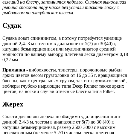
взявший на блесну, запомнится надолго. Сильная выносливая
рыбина способна пару часов без устали таскать лодку с
рыболовом по ахтубинских плесам.
Судак
Судака ловят спиннингом, а потому потребуется удилище
длиной 2,4- 3 м с тестом в диапазоне от 5(7) до 30(40) г,
катушка безынерционная или мультипликатор средней
мощности по вашему выбору, плетеная леска диаметром 0,18-
0,22 мм.
Приманки
- виброхвосты, твистеры, поролоновые рыбки
ярких цветов весом грузголовки от 16 до 35 г, вращающиеся
блесны, как с центральным грузом, так и с грузом-головкой,
воблеры глубоко ныряющие типа Deep Runner также ярких
цветов, на всякий случай отвесные блесны типа Pilker.
Жерех
Снасти для ловли жереха необходимо удилище-спиннинг
длиной 2,4-3 м, тестом в диапазоне от 5(7) до 30 (40) г,
катушка безынерционная, размер 2500-3000 с высоким
передаточным (не менее 5,2/1) числом, леска плетеная