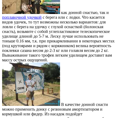
как донной снастью, так и
поплавочной удочкой
с берега или с лодки. Что касается
видов удочек, то тут возможны несколько вариантов: для
ловли с берега на удочку с глухой оснасткой (болонская
снасть), возьмите с собой углепластиковое телескопическое
удилище длиной до 5-7 м. Леску лучше использовать не
тоньше 0.16 мм, т.к. при прикармливании в некоторых местах
(под крутоярами и рядом с коряжником) велика вероятность
поклевки сазана весом до 2-3 кг или голавля весом до 2 кг.
Вываживание такого трофея легким удилищем доставит вам
массу острых ощущений.
В качестве донной снасти
можно применить донку с резиновым амортизатором и
кормушкой или фидер. Из насадок подойдет