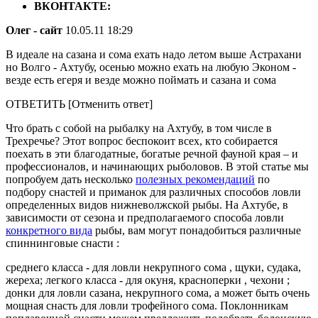
ВКОНТАКТЕ:
Олег - сайт
10.05.11 18:29
В идеале на сазана и сома ехать надо летом выше Астрахани
но Волго - Ахтубу, осенью можно ехать на любую Эконом -
везде есть егеря и везде можно поймать и сазана и сома
ОТВЕТИТЬ [Отменить ответ]
Что брать с собой на рыбалку на Ахтубу, в том числе в
Трехречье? Этот вопрос беспокоит всех, кто собирается
поехать в эти благодатные, богатые речной фауной края – и
профессионалов, и начинающих рыболовов. В этой статье мы
попробуем дать несколько
полезных рекомендаций
по
подбору снастей и приманок для различных способов ловли
определенных видов нижневолжской рыбы. На Ахтубе, в
зависимости от сезона и предполагаемого способа ловли
конкретного вида
рыбы, вам могут понадобиться различные
спиннинговые снасти :
среднего класса - для ловли некрупного сома , щуки, судака,
жереха; легкого класса - для окуня, красноперки , чехони ;
донки для ловли сазана, некрупного сома, а может быть очень
мощная снасть для ловли трофейного сома. Поклонникам