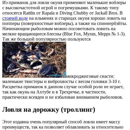
Из приманок для ловли окуня применяют маленькие воблеры
с высокочастотной игрой и погремушками. К такому типу
относятся Rattlin от Rapala и Diving Chubby от Jackall Bros. В
стоячей воде
на ильменях и старицах окуня хорошо ловить на
попперы (поверхностные воблеры), а также на спиннербэйты.
Начинающим рыболовам можно посоветовать ловить на
мелкие вращающиеся блесны (Blue Fох, Муrаn, Меррs № 1-3).
Так же большой популярностью пользуются
микроджиговые снасти:
маленькие твистеры и виброхвосты с весом головки 3-10 г.
Расцветка приманок в данном случае особой роли не играет,
так как окунь на Ахтубе и в Трехречье, в частности,
практически всеяден и не избалован вниманием рыболовов.
Ловля на дорожку (троллинг)
Этот издавна очень популярный способ ловли имеет массу
преимуществ, так ка позволяет облавливать за относительно