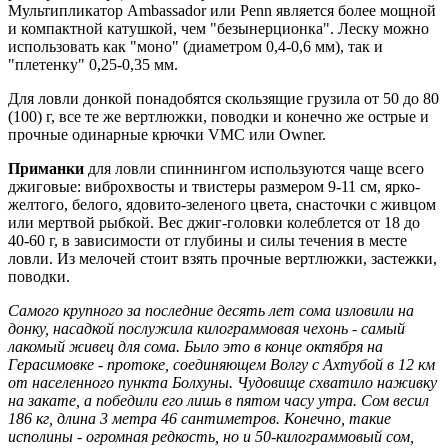
Мультипликатор Ambassador или Penn является более мощной
и компактной катушкой, чем "безынерционка". Леску можно
использовать как "моно" (диаметром 0,4-0,6 мм), так и
"плетенку" 0,25-0,35 мм.
Для ловли донкой понадобятся скользящие грузила от 50 до 80
(100) г, все те же вертлюжки, поводки и конечно же острые и
прочные одинарные крючки VМС или Owner.
Приманки
для ловли спиннингом используются чаще всего
джиговые: виброхвосты и твистеры размером 9-11 см, ярко-
желтого, белого, ядовито-зеленого цвета, снасточки с живцом
или мертвой рыбкой. Вес джиг-головки колеблется от 18 до
40-60 г, в зависимости от глубины и силы течения в месте
ловли. Из мелочей стоит взять прочные вертлюжки, застежки,
поводки.
Самого крупного за последние десять лет сома изловили на
донку, насадкой послужила килограммовая чехонь - самый
лакомый живец для сома. Было это в конце октября на
Герасимовке - протоке, соединяющем Волгу с Ахтубой в 12 км
от населенного пункта Болхуны. Чудовище схватило наживку
на закате, а победили его лишь в пятом часу утра. Сом весил
186 кг, длина 3 метра 46 сантиметров. Конечно, такие
исполины - огромная редкость, но и 50-килограммовый сом,