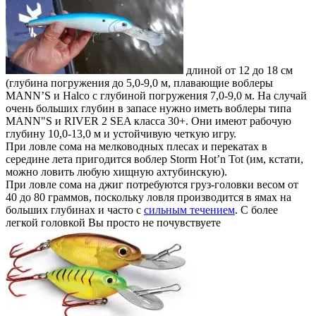
длиной от 12 до 18 см
(глубина погружения до 5,0-9,0 м, плавающие воблеры
MANN’S и Halco с глубиной погружения 7,0-9,0 м. На случай
очень больших глубин в запасе нужно иметь воблеры типа
MANN"S и RIVER 2 SEA класса 30+. Они имеют рабочую
глубину 10,0-13,0 м и устойчивую четкую игру.
При ловле сома на мелководных плесах и перекатах в
середине лета пригодится воблер Storm Hot’n Tot (им, кстати,
можно ловить любую хищную ахтубинскую).
При ловле сома на джиг потребуются груз-головки весом от
40 до 80 граммов, поскольку ловля производится в ямах на
больших глубинах и часто с
сильным течением
. С более
легкой головкой Вы просто не почувствуете