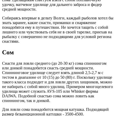
удочку, матчевое удилище для дальнего заброса и фидер
средней мощности.
Собираясь впервые в дельту Волги, каждый рыболов хотел бы
знать заранее, какие снасти, приманки и снаряжение
понадобятся ему в путешествии. Не хочется тащить с собой
лишнего или чувствовать себя не в своей тарелке, приехав на
рыбалку с совершенно не подходящими для условий региона
снастями.
Сом
Снасти для ловли среднего (до 20-30 кг) сома спиннингом
или донкой понадобится снасть средней мощности.
Спиннинговое удилище следует взять длиной 2,5-2,7 м с
тестом в диапазоне от 10 (15) до 50 (80) г. Поскольку удилище
такого класса подходит и для ловли других хищников, можно
не набирать с собой много удилищ. Примером многоцелевого
удилища может служить AVS-105 или Whisker фирмы
DAIWA. Подобной снастью сома можно ловить как
спиннингом, так и донкой.
Для ловли сома понадобится мощная катушка. Подходящий
размер безынерционной катушки - 3500-4500.