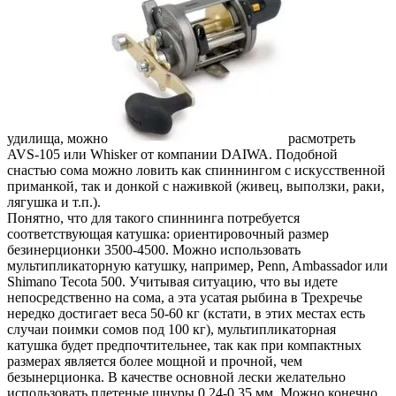
удилища, можно
расмотреть
AVS-105 или Whisker от компании DAIWA. Подобной
снастью сома можно ловить как спиннингом с искусственной
приманкой, так и донкой с наживкой (живец, выползки, раки,
лягушка и т.п.).
Понятно, что для такого спиннинга потребуется
соответствующая катушка: ориентировочный размер
безинерционки 3500-4500. Можно использовать
мультипликаторную катушку, например, Penn, Ambassador или
Shimano Tecota 500. Учитывая ситуацию, что вы идете
непосредственно на сома, а эта усатая рыбина в Трехречье
нередко достигает веса 50-60 кг (кстати, в этих местах есть
случаи поимки сомов под 100 кг), мультипликаторная
катушка будет предпочтительнее, так как при компактных
размерах является более мощной и прочной, чем
безынерционка. В качестве основной лески желательно
использовать плетеные шнуры 0,24-0,35 мм. Можно конечно