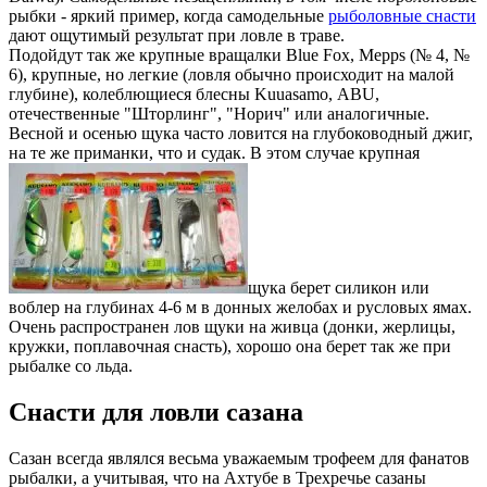
рыбки - яркий пример, когда самодельные
рыболовные снасти
дают ощутимый результат при ловле в траве.
Подойдут так же крупные вращалки Blue Fox, Меррs (№ 4, №
6), крупные, но легкие (ловля обычно происходит на малой
глубине), колеблющиеся блесны Kuuasamo, АВU,
отечественные "Шторлинг", "Норич" или аналогичные.
Весной и осенью щука часто ловится на глубоководный джиг,
на те же приманки, что и судак. В этом случае крупная
щука берет силикон или
воблер на глубинах 4-6 м в донных желобах и русловых ямах.
Очень распространен лов щуки на живца (донки, жерлицы,
кружки, поплавочная снасть), хорошо она берет так же при
рыбалке со льда.
Снасти для ловли сазана
Сазан всегда являлся весьма уважаемым трофеем для фанатов
рыбалки, а учитывая, что на Ахтубе в Трехречье сазаны