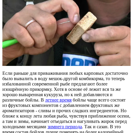
Если раньше для приваживания любых карповых достаточно
было вывалить в воду мешок-другой комбикорма, то теперь
избалованной современной рыбе предлагают более
изощрённую прикормку. Хотя в основе её лежит вся та же
хорошо вываренная кукуруза, но к ней добавляются и
различные бойлы. В
летнее время
бойлы чаще всего состоят
из фруктовых компонентов с добавлением фруктовых же
ароматизаторов - сливы и прочих сладких ингредиентов. Но
ближе к концу лета любая рыба, чувствуя приближение осени,
а там и зимы, начинает отъедаться и нагуливать жирок перед
холодными месяцами
зимнего периода
. Так и сазан. В это
время состав бойлов лучше поменять на более калорийный,