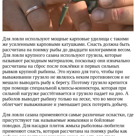
Для ловли используют мощные карповые удилища с такими
же усиленными карповыми катушками. Снасть должна быть
рассчитана на поимку рыбы до двадцати килограммов весом.
Для ловли крупного сазана используют грузила, которые
называют расходным материалом, поскольку они изначально
рассчитаны на сброс после поклёвки и первых сильных
рывков крупной рыбины. Это нужно для того, чтобы при
вываживании грузило не являлось неким противовесом и не
мешало выводить рыбу к берегу. Поэтому грузило крепится
при помощи специальной клипсы-коннектора, которая при
сильной нагрузке расстёгивается и грузило падает на дно. А
рыболов выводит рыбину только на леске, что во многом
облегчает вываживание и уменьшает риск потерять добычу.
Для ловли сазана применяются самые различные оснастки, где
присутствуют так называемые жмыховки и бойловые
поводки. Для насадки плиток жмыха рыболовы-любители
применяют снасть, которая рассчитана на поимку рыбы как