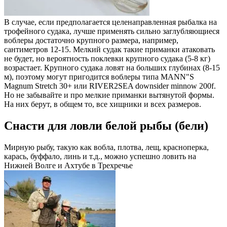
В случае, если предполагается целенаправленная рыбалка на
трофейного судака, лучше применять сильно заглубляющиеся
воблеры достаточно крупного размера, например,
сантиметров 12-15. Мелкий судак такие приманки атаковать
не будет, но вероятность поклевки крупного судака (5-8 кг)
возрастает. Крупного судака ловят на больших глубинах (8-15
м), поэтому могут пригодится воблеры типа MANN"S
Magnum Stretch 30+ или RIVER2SEA downsider minnow 200f.
Но не забывайте и про мелкие приманки вытянутой формы.
На них берут, в общем то, все хищники и всех размеров.
Снасти для ловли белой рыбы (бели)
Мирную рыбу, такую как вобла, плотва, лещ, красноперка,
карась, буффало, линь и т.д., можно успешно ловить на
Нижней Волге и Ахтубе в Трехречье