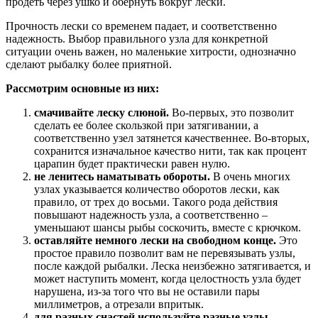
продеть через ушко и обернуть вокруг лески.
Прочность лески со временем падает, и соответственно
надежность. Выбор правильного узла для конкретной
ситуации очень важен, но маленькие хитрости, однозначно
сделают рыбалку более приятной.
Рассмотрим основные из них:
смачивайте леску слюной.
Во-первых, это позволит
сделать ее более скользкой при затягивании, а
соответственно узел затянется качественнее. Во-вторых,
сохранится изначальное качество нити, так как процент
царапин будет практически равен нулю.
не ленитесь наматывать обороты.
В очень многих
узлах указывается количество оборотов лески, как
правило, от трех до восьми. Такого рода действия
повышают надежность узла, а соответственно –
уменьшают шансы рыбы соскочить, вместе с крючком.
оставляйте немного лески на свободном конце.
Это
простое правило позволит вам не перевязывать узлы,
после каждой рыбалки. Леска неизбежно затягивается, и
может наступить момент, когда целостность узла будет
нарушена, из-за того что вы не оставили пары
миллиметров, а отрезали впритык.
для разных снастей используйте разные узлы.