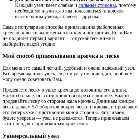
Каждый узел имеет слабые и
сильные стороны
, поэтому
необходимо научится этим пользоваться, и крючок
вязать одним узлом, а блесну – другим.
Самые популярные способы привязывания рыболовных
крючков к леске выложены в фотках и описаниях. Если Вам
не подойдёт первый вариант — опускайтесь ниже и
выбирайте какой угодно.
Мой способ привязывания крючка к леске
Для меня это самый лёгкий, удобный и очень надёжный узел.
Всё время им пользуюсь, ещё ни разу не подводил, вообщем,
могу смело советовать Вам.
Продеваете леску в ушко крючка до половины его длины,
можно больше, но затем придётся обрезать лишнее. Важно —
продевайте леску со стороны жала крючка. Длинным концом
лески делаем 5-7 оборотов вокруг лески и крючка и продеваем
его теперь уже с противоположной стороны. Затягиваем,
будьте уверены — узел не развяжется. Теперь привязываем
этот поводок с привязанным крючком к .
Универсальный узел