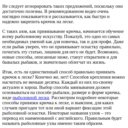
Не следует игнорировать таких предложений, поскольку они
достаточно полезны. В рекомендованном видео очень
наглядно показывается и рассказывается, как быстро и
надежно закрепить крючок на леске.
С таких азов, как привязывание крючка, начинается обучение
всему рыболовному искусству. Пожалуй, это одно из самых
необходимых умений как для новичка, так и для профи. Даже
если рыбак уверен, что он привязывает оснастку правильно,
почитать эту статью, лишним для него не будет. Возможно,
новые способы, описанные ниже, станут открытием и для
бывалых рыбаков, и значительно облегчат их жизнь.
Итак, есть ли единственный способ правильно привязать
крючок к леске? Конечно же, нет! Способов крепления можно
насчитать не меньше десятка. Каждый из них по-своему
актуален и хорош. Выбор способа завязывания должен
основываться на способе рыбалки, размере и форме крючка,
виде
рыболовной лески
. Рассмотрим подробнее некоторые
способы привязки крючка к леске, и выясним, для каких
случаев пригоден тот или иной вариант фиксации этой
рыболовной оснастки.
Некоторые названия узлов – это
перевод их наименований с английского.
Правильным будет
называть рыболовные узлы именно таким образом.