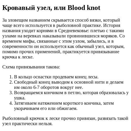
Кровавый узел, или Blood knot
За зловещим названием скрывается способ вязки, который
чаще всего используется в рыболовной практике. История
названия уходит корнями в Средневековье: плетью с такими
узлами на веревках наказывали провинившихся моряков. Со
временем мифы, связанные с этим узлом, забылись, и в
современности он используется как обычный узел, которым,
помимо прочих применений, практикуется привязывание
крючка к леске.
Схема привязывания такова:
В кольцо оснастки продеваем конец лесы.
Свободный конец выводим к основной нити и делаем
им около 6-7 оборотов вокруг нее.
Возвращаемся кончиком в петлю, которая образовалась у
ушка.
Затягиваем натяжением короткого кончика, затем
укорачиваем его или обжигаем.
Рыболовный крючок к леске прочно привязан, развязать такой
узел практически нельзя.