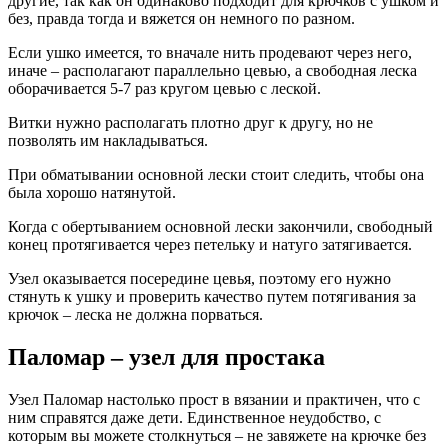
другие, так как он одинаково подходит для крючков с ушком и
без, правда тогда и вяжется он немного по разном.
Если ушко имеется, то вначале нить продевают через него,
иначе – располагают параллельно цевью, а свободная леска
оборачивается 5-7 раз кругом цевью с леской.
Витки нужно располагать плотно друг к другу, но не
позволять им накладываться.
При обматывании основной лески стоит следить, чтобы она
была хорошо натянутой.
Когда с обертыванием основной лески закончили, свободный
конец протягивается через петельку и натуго затягивается.
Узел оказывается посередине цевья, поэтому его нужно
стянуть к ушку и проверить качество путем потягивания за
крючок – леска не должна порваться.
Паломар – узел для простака
Узел Паломар настолько прост в вязании и практичен, что с
ним справятся даже дети. Единственное неудобство, с
которым вы можете столкнуться – не завяжете на крючке без