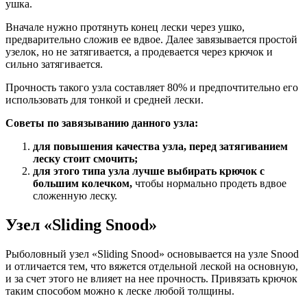
ушка.
Вначале нужно протянуть конец лески через ушко,
предварительно сложив ее вдвое. Далее завязывается простой
узелок, но не затягивается, а продевается через крючок и
сильно затягивается.
Прочность такого узла составляет 80% и предпочтительно его
использовать для тонкой и средней лески.
Советы по завязыванию данного узла:
для повышения качества узла, перед затягиванием
леску стоит смочить;
для этого типа узла лучше выбирать крючок с
большим колечком,
чтобы нормально продеть вдвое
сложенную леску.
Узел «Sliding Snood»
Рыболовный узел «Sliding Snood» основывается на узле Snood
и отличается тем, что вяжется отдельной леской на основную,
и за счет этого не влияет на нее прочность. Привязать крючок
таким способом можно к леске любой толщины.