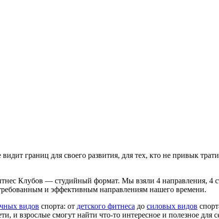
идит границ для своего развития, для тех, кто не привык тратит
тнес Клубов — студийный формат. Мы взяли 4 направления, 4 
стребованным и эффективным направлениям нашего времени.
ичных видов
спорта: от
детского фитнеса
до
силовых видов
спорта
и, и взрослые смогут найти что-то интересное и полезное для с