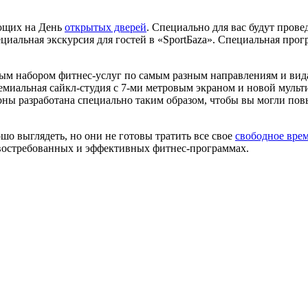
ающих на День
открытых дверей
. Специально для вас будут пров
ециальная экскурсия для гостей в «SportБaza». Специальная прогр
м набором фитнес-услуг по самым разным направлениям и видам
ремиальная сайкл-студия с 7-ми метровым экраном и новой мульт
оны разработана специально таким образом, чтобы вы могли пов
о выглядеть, но они не готовы тратить все свое
свободное вре
востребованных и эффективных фитнес-программах.