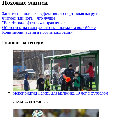
Похожие записи
Занятия на пилоне - эффективная спортивная нагрузка
Фитнес или йога – что лучше
"Port de bras": фитнес-направление
Объясняем на пальцах: жесты в пляжном волейболе
Конь-мерин: все за и против кастрации
Главное за сегодня
Мероприятия Лагерь для мальчика 10 лет с футболом
2024-07-30 02:40:23