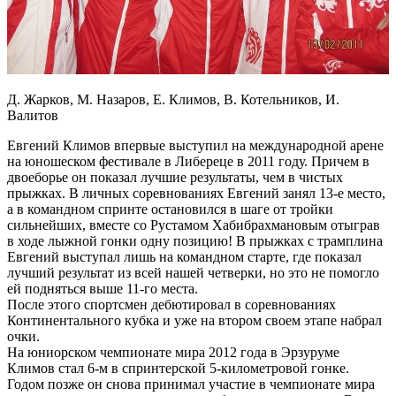
Д. Жарков, М. Назаров, Е. Климов, В. Котельников, И.
Валитов
Евгений Климов впервые выступил на международной арене
на юношеском фестивале в Либереце в 2011 году. Причем в
двоеборье он показал лучшие результаты, чем в чистых
прыжках. В личных соревнованиях Евгений занял 13-е место,
а в командном спринте остановился в шаге от тройки
сильнейших, вместе со Рустамом Хабибрахмановым отыграв
в ходе лыжной гонки одну позицию! В прыжках с трамплина
Евгений выступал лишь на командном старте, где показал
лучший результат из всей нашей четверки, но это не помогло
ей подняться выше 11-го места.
После этого спортсмен дебютировал в соревнованиях
Континентального кубка и уже на втором своем этапе набрал
очки.
На юниорском чемпионате мира 2012 года в Эрзуруме
Климов стал 6-м в спринтерской 5-километровой гонке.
Годом позже он снова принимал участие в чемпионате мира