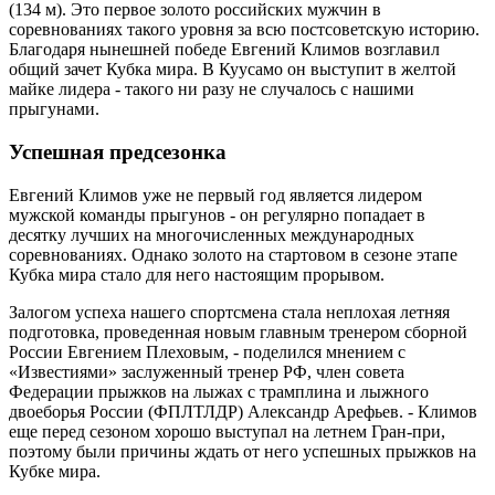
(134 м). Это первое золото российских мужчин в
соревнованиях такого уровня за всю постсоветскую историю.
Благодаря нынешней победе Евгений Климов возглавил
общий зачет Кубка мира. В Куусамо он выступит в желтой
майке лидера - такого ни разу не случалось с нашими
прыгунами.
Успешная предсезонка
Евгений Климов уже не первый год является лидером
мужской команды прыгунов - он регулярно попадает в
десятку лучших на многочисленных международных
соревнованиях. Однако золото на стартовом в сезоне этапе
Кубка мира стало для него настоящим прорывом.
Залогом успеха нашего спортсмена стала неплохая летняя
подготовка, проведенная новым главным тренером сборной
России Евгением Плеховым, - поделился мнением с
«Известиями» заслуженный тренер РФ, член совета
Федерации прыжков на лыжах с трамплина и лыжного
двоеборья России (ФПЛТЛДР) Александр Арефьев. - Климов
еще перед сезоном хорошо выступал на летнем Гран-при,
поэтому были причины ждать от него успешных прыжков на
Кубке мира.