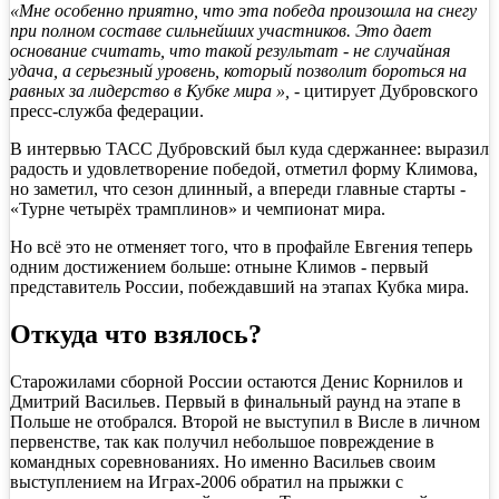
«Мне особенно приятно, что эта победа произошла на снегу
при полном составе сильнейших участников. Это дает
основание считать, что такой результат - не случайная
удача, а серьезный уровень, который позволит бороться на
равных за лидерство в Кубке мира »,
- цитирует Дубровского
пресс-служба федерации.
В интервью ТАСС Дубровский был куда сдержаннее: выразил
радость и удовлетворение победой, отметил форму Климова,
но заметил, что сезон длинный, а впереди главные старты -
«Турне четырёх трамплинов» и чемпионат мира.
Но всё это не отменяет того, что в профайле Евгения теперь
одним достижением больше: отныне Климов - первый
представитель России, побеждавший на этапах Кубка мира.
Откуда что взялось?
Старожилами сборной России остаются Денис Корнилов и
Дмитрий Васильев. Первый в финальный раунд на этапе в
Польше не отобрался. Второй не выступил в Висле в личном
первенстве, так как получил небольшое повреждение в
командных соревнованиях. Но именно Васильев своим
выступлением на Играх-2006 обратил на прыжки с