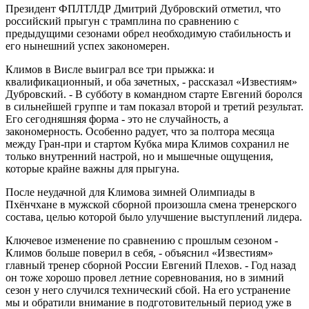
Президент ФПЛТЛДР Дмитрий Дубровский отметил, что
российский прыгун с трамплина по сравнению с
предыдущими сезонами обрел необходимую стабильность и
его нынешний успех закономерен.
Климов в Висле выиграл все три прыжка: и
квалификационный, и оба зачетных, - рассказал «Известиям»
Дубровский. - В субботу в командном старте Евгений боролся
в сильнейшей группе и там показал второй и третий результат.
Его сегодняшняя форма - это не случайность, а
закономерность. Особенно радует, что за полтора месяца
между Гран-при и стартом Кубка мира Климов сохранил не
только внутренний настрой, но и мышечные ощущения,
которые крайне важны для прыгуна.
После неудачной для Климова зимней Олимпиады в
Пхёнчхане в мужской сборной произошла смена тренерского
состава, целью которой было улучшение выступлений лидера.
Ключевое изменение по сравнению с прошлым сезоном -
Климов больше поверил в себя, - объяснил «Известиям»
главный тренер сборной России Евгений Плехов. - Год назад
он тоже хорошо провел летние соревнования, но в зимний
сезон у него случился технический сбой. На его устранение
мы и обратили внимание в подготовительный период уже в