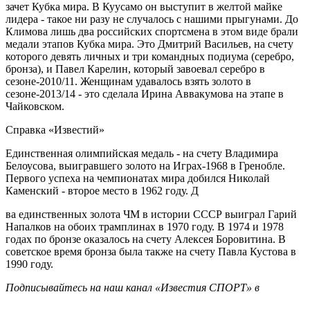
зачет Кубка мира. В Куусамо он выступит в желтой майке
лидера - такое ни разу не случалось с нашими прыгунами. До
Климова лишь два российских спортсмена в этом виде брали
медали этапов Кубка мира. Это Дмитрий Васильев, на счету
которого девять личных и три командных подиума (серебро,
бронза), и Павел Карелин, который завоевал серебро в
сезоне-2010/11. Женщинам удавалось взять золото в
сезоне-2013/14 - это сделала Ирина Аввакумова на этапе в
Чайковском.
Справка «Известий»
Единственная олимпийская медаль - на счету Владимира
Белоусова, выигравшего золото на Играх-1968 в Гренобле.
Первого успеха на чемпионатах мира добился Николай
Каменский - второе место в 1962 году. Д
ва единственных золота ЧМ в истории СССР выиграл Гарий
Напалков на обоих трамплинах в 1970 году. В 1974 и 1978
годах по бронзе оказалось на счету Алексея Боровитина. В
советское время бронза была также на счету Павла Кустова в
1990 году.
Подписывайтесь на наш канал «Известия СПОРТ» в