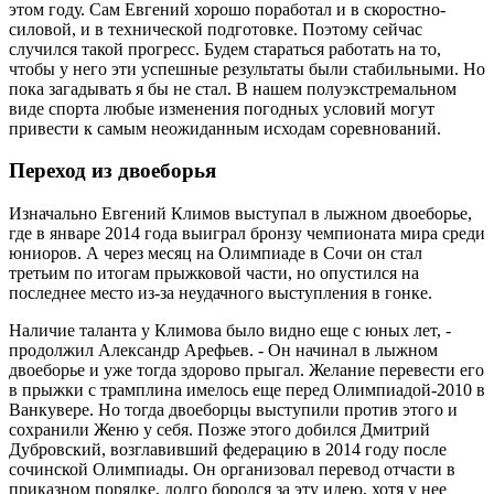
этом году. Сам Евгений хорошо поработал и в скоростно-
силовой, и в технической подготовке. Поэтому сейчас
случился такой прогресс. Будем стараться работать на то,
чтобы у него эти успешные результаты были стабильными. Но
пока загадывать я бы не стал. В нашем полуэкстремальном
виде спорта любые изменения погодных условий могут
привести к самым неожиданным исходам соревнований.
Переход из двоеборья
Изначально Евгений Климов выступал в лыжном двоеборье,
где в январе 2014 года выиграл бронзу чемпионата мира среди
юниоров. А через месяц на Олимпиаде в Сочи он стал
третьим по итогам прыжковой части, но опустился на
последнее место из-за неудачного выступления в гонке.
Наличие таланта у Климова было видно еще с юных лет, -
продолжил Александр Арефьев. - Он начинал в лыжном
двоеборье и уже тогда здорово прыгал. Желание перевести его
в прыжки с трамплина имелось еще перед Олимпиадой-2010 в
Ванкувере. Но тогда двоеборцы выступили против этого и
сохранили Женю у себя. Позже этого добился Дмитрий
Дубровский, возглавивший федерацию в 2014 году после
сочинской Олимпиады. Он организовал перевод отчасти в
приказном порядке, долго боролся за эту идею, хотя у нее