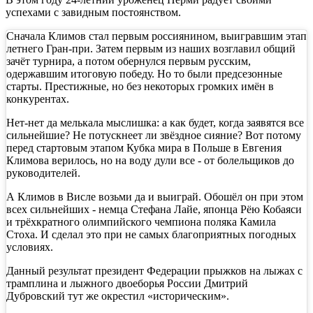
успехами с завидным постоянством.
Сначала Климов стал первым россиянином, выигравшим этап
летнего Гран-при. Затем первым из наших возглавил общий
зачёт турнира, а потом обернулся первым русским,
одержавшим итоговую победу. Но то были предсезонные
старты. Престижные, но без некоторых громких имён в
конкурентах.
Нет-нет да мелькала мыслишка: а как будет, когда заявятся все
сильнейшие? Не потускнеет ли звёздное сияние? Вот потому
перед стартовым этапом Кубка мира в Польше в Евгения
Климова верилось, но на воду дули все - от болельщиков до
руководителей.
А Климов в Висле возьми да и выиграй. Обошёл он при этом
всех сильнейших - немца Стефана Лайе, японца Рёю Кобаяси
и трёхкратного олимпийского чемпиона поляка Камила
Стоха. И сделал это при не самых благоприятных погодных
условиях.
Данный результат президент Федерации прыжков на лыжах с
трамплина и лыжного двоеборья России Дмитрий
Дубровский тут же окрестил «историческим».