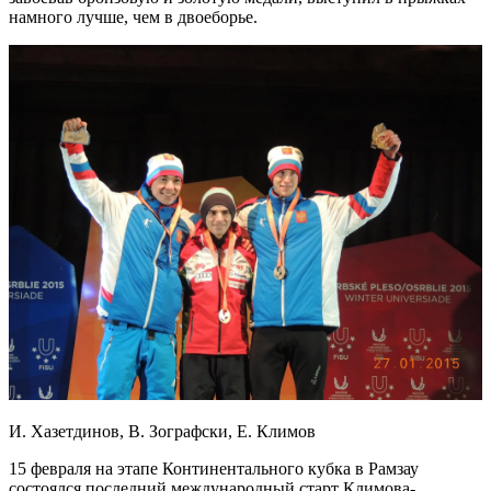
намного лучше, чем в двоеборье.
И. Хазетдинов, В. Зографски, Е. Климов
15 февраля на этапе Континентального кубка в Рамзау
состоялся последний международный старт Климова-