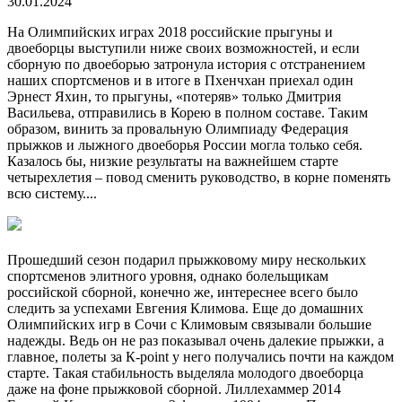
30.01.2024
На Олимпийских играх 2018 российские прыгуны и
двоеборцы выступили ниже своих возможностей, и если
сборную по двоеборью затронула история с отстранением
наших спортсменов и в итоге в Пхенчхан приехал один
Эрнест Яхин, то прыгуны, «потеряв» только Дмитрия
Васильева, отправились в Корею в полном составе. Таким
образом, винить за провальную Олимпиаду Федерация
прыжков и лыжного двоеборья России могла только себя.
Казалось бы, низкие результаты на важнейшем старте
четырехлетия – повод сменить руководство, в корне поменять
всю систему....
Прошедший сезон подарил прыжковому миру нескольких
спортсменов элитного уровня, однако болельщикам
российской сборной, конечно же, интереснее всего было
следить за успехами Евгения Климова. Еще до домашних
Олимпийских игр в Сочи с Климовым связывали большие
надежды. Ведь он не раз показывал очень далекие прыжки, а
главное, полеты за К-point у него получались почти на каждом
старте. Такая стабильность выделяла молодого двоеборца
даже на фоне прыжковой сборной. Лиллехаммер 2014