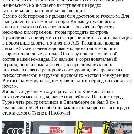
Чайковском, но зимой его выступления нередко
заканчивались на стадии квалификации.
Сам по себе переход в прыжки был достаточно тяжелым. Для
выступления в этом виде спорта Климову нужно было
сменить лыжи на более короткие, а значит, и сбросить
несколько килограммов, чтобы проходить контроль.
Приходилось придерживаться строгой диеты. А вот адаптация
в новом виде спорта, по мнению А.В. Гаранина, прошла
легко: «У Жени очень хорошая координация и хорошие
скоростно-силовые данные. Он сразу вошел в основной
состав нашей команды. Но дальше, в соревновательный
период, пошли срывы, то есть, в соревнованиях он не
показывал своего тренировочного уровня, не справлялся с
психологической нагрузкой в условиях жесткой конкуренции.
В итоге на международном уровне на тот период похвастаться
нечем».
Лишь в следующем году в результатах Климова стали
появляться места в двадцатке сильнейших. На этапе перед
Турне четырех трамплинов в Энгельберге он был 3-им в
квалификации. Но особенно важной стала бронзовая награда
старта самого Турне в Инсбруке!