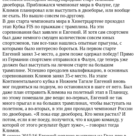
двоеборца. Приближался чемпионат мира в Фалуне, где
Климов планировал или выступить в двоеборье, или вообще
не ехать. Но вышло совсем по-другому.
В дни старта чемпионата мира в Хинетрцартене проходил
этап Кубка FIS по прыжкам с трамплина. На эти
соревнования был заявлен и Евгений. И хотя сам спортсмен
был даже немного смущен количеством совсем юных
спортсменов, там все-таки нашлись опытные прыгуны, с
которыми было интересно бороться. На первом старте
Евгений занял 3-е место, а днем позже одержал победу! Прямо
из Германии спортсмен отправился в Фалун, где теперь уже
должен был выступать на личном старте на большом
трамплине. Успешно преодолев квалификацию, в основных
соревнованиях Климов занял 35-е место. На этапе
Континентального кубка в Нижнем Тагиле Евгений вновь
мог подняться на подиум, но остановился в шаге от него. Был
даже план отправить Климова на полетный этап в Планицу,
но этому помешали две вещи: во-первых, Евгений не так
много прыгал и на больших трамплинах, чтобы выступать на
полетном, а во-вторых, в эти дни проходил чемпионат России
по двоеборью. «Я пока еще двоеборец. Кто меня растил? И
потом, если я не поеду, получится, что я кидаю команду, у
которой от этого результат будет хуже», – говорил тогда
Климов.
В сезоне 2015/16 Евгений неплохо выступил на Гран-при в