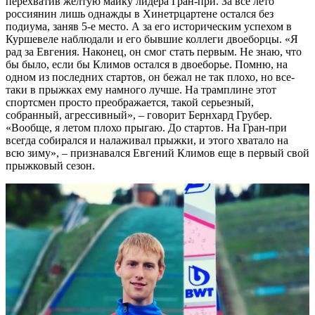
перехватив желтую майку лидера Гран-при. За все лето
россиянин лишь однажды в Хинетрцартене остался без
подиума, заняв 5-е место. А за его историческим успехом в
Куршевеле наблюдали и его бывшие коллеги двоеборцы. «Я
рад за Евгения. Наконец, он смог стать первым. Не знаю, что
бы было, если бы Климов остался в двоеборье. Помню, на
одном из последних стартов, он бежал не так плохо, но все-
таки в прыжках ему намного лучше. На трамплине этот
спортсмен просто преображается, такой серьезный,
собранный, агрессивный», – говорит Бернхард Грубер.
«Вообще, я летом плохо прыгаю. До стартов. На Гран-при
всегда собирался и налаживал прыжки, и этого хватало на
всю зиму», – признавался Евгений Климов еще в первый свой
прыжковый сезон.