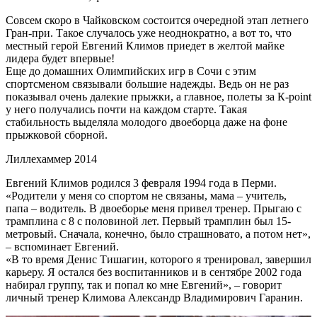
Совсем скоро в Чайковском состоится очередной этап летнего
Гран-при. Такое случалось уже неоднократно, а вот то, что
местный герой Евгений Климов приедет в желтой майке
лидера будет впервые!
Еще до домашних Олимпийских игр в Сочи с этим
спортсменом связывали большие надежды. Ведь он не раз
показывал очень далекие прыжки, а главное, полеты за К-point
у него получались почти на каждом старте. Такая
стабильность выделяла молодого двоеборца даже на фоне
прыжковой сборной.
Лиллехаммер 2014
Евгений Климов родился 3 февраля 1994 года в Перми.
«Родители у меня со спортом не связаны, мама – учитель,
папа – водитель. В двоеборье меня привел тренер. Прыгаю с
трамплина с 8 с половиной лет. Первый трамплин был 15-
метровый. Сначала, конечно, было страшновато, а потом нет»,
– вспоминает Евгений.
«В то время Денис Тишагин, которого я тренировал, завершил
карьеру. Я остался без воспитанников и в сентябре 2002 года
набирал группу, так и попал ко мне Евгений», – говорит
личный тренер Климова Александр Владимирович Гаранин.