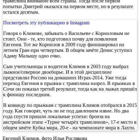
трамплина внимание всей страны. Тогда после первой
попытки Дмитрий оказался на первом месте, но в результате
остался десятым.
Посмотреть эту публикацию в Instagram
Говоря о Климове, забывать о Васильеве с Корниловым не
стоит. Они - те, кто подготовил почву для появления
Евгения. Тот же Корнилов в 2009 году финишировал на
летнем Гран-при четвертым. В общем зачёте Денис уступил
Адаму Малышу одно очко.
Сын учительницы и водителя Климов в 2003 году выбрал
лыжное/северное двоеборье. И в этой дисциплине
представлял Россию на домашних Играх-2014. Уже тогда
переход Евгения в прыжки с трамплина назрел. В прыжках в
Сочи он показал третий результат, тогда как на лыжах пришёл
к финишу последним.
В команду по прыжкам с трамплина Климов отобрался в 2015
году. Как говорят, чуть ли не под давлением извне. Но два
года спустя пришли локальные успехи: бронза на
австрийском этапе «Турне четырёх трамплинов», 17-е место в
общем зачёте Кубка мира, 20-е - на чемпионате мира в Лахти.
Евгений Климов, фото Ильи Рослякова