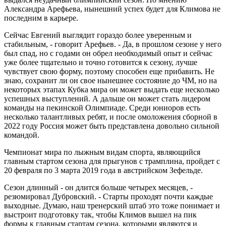
Александра Арефьева, нынешний успех будет для Климова не
последним в карьере.
Сейчас Евгений выглядит гораздо более уверенным и
стабильным, - говорит Арефьев. - Да, в прошлом сезоне у него
был спад, но с годами он обрел необходимый опыт и сейчас
уже более тщательно и точно готовится к сезону, лучше
чувствует свою форму, поэтому способен еще прибавить. Не
знаю, сохранит ли он свое нынешнее состояние до ЧМ, но на
некоторых этапах Кубка мира он может выдать еще несколько
успешных выступлений. А дальше он может стать лидером
команды на пекинской Олимпиаде. Среди юниоров есть
несколько талантливых ребят, и после омоложения сборной в
2022 году Россия может быть представлена довольно сильной
командой.
Чемпионат мира по лыжным видам спорта, являющийся
главным стартом сезона для прыгунов с трамплина, пройдет с
20 февраля по 3 марта 2019 года в австрийском Зефельде.
Сезон длинный - он длится больше четырех месяцев, -
резюмировал Дубровский. - Старты проходят почти каждые
выходные. Думаю, наш тренерский штаб это тоже понимает и
выстроит подготовку так, чтобы Климов вышел на пик
формы к главным стартам сезона, которыми являются и