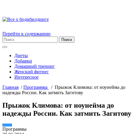
Перейти к содержанию
Диеты
Добавки
Домашний тренинг
Женский фитнес
Интересное
Главная
/
Пpогpаммы
/
Прыжок Климова: от ноунейма до
надежды России. Как затмить Загитову
Прыжок Климова: от ноунейма до
надежды России. Как затмить Загитову
Пpогpаммы