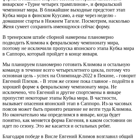
январское «Турне четырех трамплинов», и февральский
чемпионат мира. В ближайшие выходные предстоит этап
Кубка мира в финском Куусамо, а еще через неделю -
домашние старты в Нижнем Тагиле. Посмотрим, насколько
Женя сумеет сохранить имеющуюся сейчас форму.
В тренерском штабе сборной намерены планомерно
подводить Климова к февральскому чемпионату мира,
поэтому не исключили пропуска японского этапа Кубка мира
в Саппоро, который пройдет в конце января.
Мы планируем планомерно готовить Климова и остальную
команду в течение всего четырехлетнего цикла, потому что
основная цель - успех на Олимпиаде-2022 в Пекине, - говорит
Евгений Плехов. - В этом же сезоне пока главное - подойти в
хорошей форме к февральскому чемпионату мира. Не
исключено, что Евгений и другие спортсмены в январе
пропустят некоторые этапы Кубка мира. В частности,
вызывает опасения японский этап в Саппоро. Из-за часовых
поясов может быть принято решение не везти туда Климова.
Но окончательно мы определимся в январе, когда будет
понятно, как меняется форма Евгения, в каком состоянии он
идет по сезону. Это же касается и остальных ребят.
Благодаря победе в Висле Евгений Климов возглавил общий