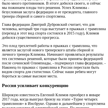
было много противников. В итоге добился своего, и сейчас
мы пожинаем плоды того решения. Успех Климова -
безусловная заслуга федерации и ее президента, главного
тренера сборной и самого спортсмена.
Глава федерации Дмитрий Дубровский считает, что для
человека, который три года выступает в прыжках с трамплина
(переход в этот вид спорта состоялся в 2015 году), Климов
добился существенного прогресса.
Это плод трехлетней работы в прыжках с трамплина, что
является заслугой нового тренерского штаба сборной и
личного тренера Климова. Начинают проявляться результаты
тех системных решений, которые были приняты федерацией
после сочинской Олимпиады, - подчеркнул глава федерации. -
Наконец-то прыжки с трамплина в России перестали быть
видом спорта для статистики. Сейчас наши ребята могут
бороться за самые высокие места.
Россия усиливает конкуренцию
Широкую известность Евгений Климов приобрел в январе
2017 года, когда выиграл бронзу на этапе «Турне четырех
трамплинов» в Инсбруке. Однако в дальнейшем у спортсмена
выдался неудачный олимпийский сезон. По мнению