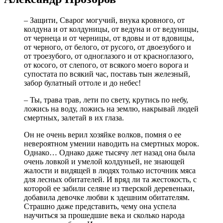
– Защити, Сварог могучий, внука кровного, от
колдуна и от колдуницы, от ведуна и от ведуницы,
от чернеца и от черницы, от вдовы и от вдовицы,
от черного, от белого, от русого, от двоезубого и
от троезубого, от одноглазого и от красноглазого,
от косого, от слепого, от всякого моего ворога и
супостата по всякий час, поставь тын железный,
забор булатный оттоле и до небес!
– Ты, трава трав, лети по свету, крутись по небу,
ложись на воду, ложись на землю, накрывай людей
смертных, залетай в их глаза.
Он не очень верил хозяйке волков, помня о ее
невероятном умении наводить на смертных морок.
Однако… Однако даже тысячу лет назад она была
очень ловкой и умелой колдуньей, не знающей
жалости и видящей в людях только источник мяса
для лесных обитателей. И вряд ли та жестокость, с
которой ее забили селяне из тверской деревеньки,
добавила девочке любви к здешним обитателям.
Страшно даже представить, чему она успела
научиться за прошедшие века и сколько народа