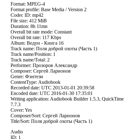
Format: MPEG-4
Format profile: Base Media / Version 2
Codec ID: mp42
File size: 412 MiB
Duration: 8h 11mn
Overall bit rate mode: Constant
Overall bit rate: 117 Kbps
Album: Ведун - Книга 16
Track name: Поля доброй охоты (Часть 1)
Track name/Position: 1
Track name/Total: 2
Performer: Прозоров Александр
Composer: Сергей Ларионов
Genre: Фэнтези
ContentType: Audiobook
Recorded date: UTC 2013-01-01 20:39:58
Encoded date: UTC 2016-01-30 17:35:01
Writing application: Audiobook Builder 1.5.3, QuickTime
7.7.3
Cover: Yes
Composer/Sort: Сергей Ларионов
Title/Sort: Поля доброй охоты (Часть 1)
Audio
ID: 1