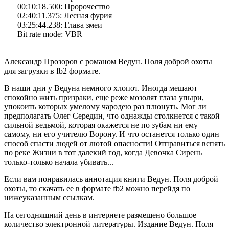
00:10:18.500: Пророчество
02:40:11.375: Лесная фурия
03:25:44.238: Глава змеи
Bit rate mode: VBR
Александр Прозоров с романом Ведун. Поля доброй охоты
для загрузки в fb2 формате.
В наши дни у Ведуна немного хлопот. Иногда мешают
спокойно жить призраки, еще реже мозолят глаза упыри,
упокоить которых умелому чародею раз плюнуть. Мог ли
предполагать Олег Середин, что однажды столкнется с такой
сильной ведьмой, которая окажется не по зубам ни ему
самому, ни его учителю Ворону. И что останется только один
способ спасти людей от лютой опасности! Отправиться вспять
по реке Жизни в тот далекий год, когда Девочка Сирень
только-только начала убивать...
Если вам понравилась аннотация книги Ведун. Поля доброй
охоты, то скачать ее в формате fb2 можно перейдя по
нижеуказанным ссылкам.
На сегодняшний день в интернете размещено большое
количество электронной литературы. Издание Ведун. Поля