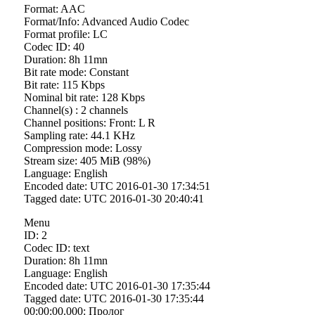
Format: AAC
Format/Info: Advanced Audio Codec
Format profile: LC
Codec ID: 40
Duration: 8h 11mn
Bit rate mode: Constant
Bit rate: 115 Kbps
Nominal bit rate: 128 Kbps
Channel(s) : 2 channels
Channel positions: Front: L R
Sampling rate: 44.1 KHz
Compression mode: Lossy
Stream size: 405 MiB (98%)
Language: English
Encoded date: UTC 2016-01-30 17:34:51
Tagged date: UTC 2016-01-30 20:40:41
Menu
ID: 2
Codec ID: text
Duration: 8h 11mn
Language: English
Encoded date: UTC 2016-01-30 17:35:44
Tagged date: UTC 2016-01-30 17:35:44
00:00:00.000: Пролог