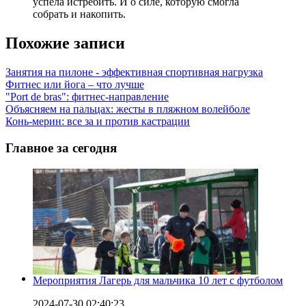
успела истребить. И о силе, которую смогла
собрать и накопить.
Похожие записи
Занятия на пилоне - эффективная спортивная нагрузка
Фитнес или йога – что лучше
"Port de bras": фитнес-направление
Объясняем на пальцах: жесты в пляжном волейболе
Конь-мерин: все за и против кастрации
Главное за сегодня
Мероприятия Лагерь для мальчика 10 лет с футболом
2024-07-30 02:40:23