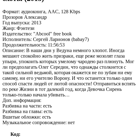
Формат: аудиокнига, AAC, 128 Kbps
Прозоров Александр
Год выпуска: 2013
Жанр: Фэнтези
Издательство: "Abcool" free book
Исполнитель: Сергей Ларионов (babay7)
Продолжительность:
11:56:53
Описание:
В наши дни у Ведуна немного хлопот. Иногда
мешают спокойно жить призраки, еще реже мозолят глаза
упыри, упокоить которых умелому чародею раз плюнуть. Мог
ли предполагать Олег Середин, что однажды столкнется с
такой сильной ведьмой, которая окажется не по зубам ни ему
самому, ни его учителю Ворону. И что останется только один
способ спасти людей от лютой опасности! Отправиться вспять
по реке Жизни в тот далекий год, когда Девочка Сирень
только-только начала убивать…
Доп. информация:
Разбивка на части: есть
Разбивка на главы: есть
Вшитые обложки: есть
Музыкальное сопровождение: нет
Код: