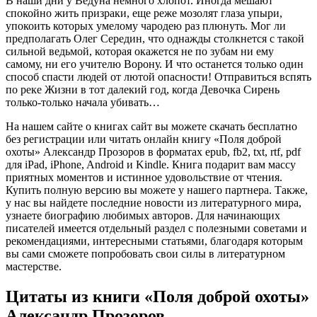
В наши дни у Ведуна немного хлопот. Иногда мешают
спокойно жить призраки, еще реже мозолят глаза упыри,
упокоить которых умелому чародею раз плюнуть. Мог ли
предполагать Олег Середин, что однажды столкнется с такой
сильной ведьмой, которая окажется не по зубам ни ему
самому, ни его учителю Ворону. И что останется только один
способ спасти людей от лютой опасности! Отправиться вспять
по реке Жизни в тот далекий год, когда Девочка Сирень
только-только начала убивать…
На нашем сайте о книгах сайт вы можете скачать бесплатно
без регистрации или читать онлайн книгу «Поля доброй
охоты» Александр Прозоров в форматах epub, fb2, txt, rtf, pdf
для iPad, iPhone, Android и Kindle. Книга подарит вам массу
приятных моментов и истинное удовольствие от чтения.
Купить полную версию вы можете у нашего партнера. Также,
у нас вы найдете последние новости из литературного мира,
узнаете биографию любимых авторов. Для начинающих
писателей имеется отдельный раздел с полезными советами и
рекомендациями, интересными статьями, благодаря которым
вы сами сможете попробовать свои силы в литературном
мастерстве.
Цитаты из книги «Поля доброй охоты»
Александр Прозоров