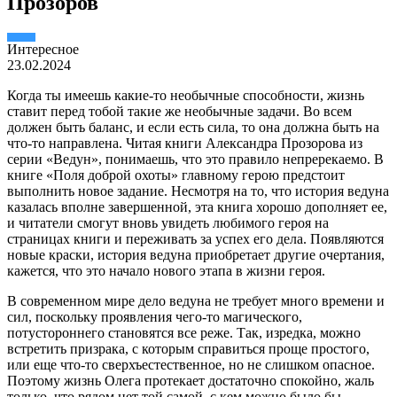
Прозоров
Интересное
23.02.2024
Когда ты имеешь какие-то необычные способности, жизнь
ставит перед тобой такие же необычные задачи. Во всем
должен быть баланс, и если есть сила, то она должна быть на
что-то направлена. Читая книги Александра Прозорова из
серии «Ведун», понимаешь, что это правило непререкаемо. В
книге «Поля доброй охоты» главному герою предстоит
выполнить новое задание. Несмотря на то, что история ведуна
казалась вполне завершенной, эта книга хорошо дополняет ее,
и читатели смогут вновь увидеть любимого героя на
страницах книги и переживать за успех его дела. Появляются
новые краски, история ведуна приобретает другие очертания,
кажется, что это начало нового этапа в жизни героя.
В современном мире дело ведуна не требует много времени и
сил, поскольку проявления чего-то магического,
потустороннего становятся все реже. Так, изредка, можно
встретить призрака, с которым справиться проще простого,
или еще что-то сверхъестественное, но не слишком опасное.
Поэтому жизнь Олега протекает достаточно спокойно, жаль
только, что рядом нет той самой, с кем можно было бы