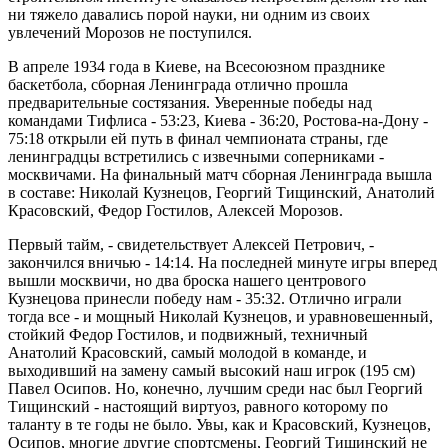
ни тяжело давались порой науки, ни одним из своих
увлечений Морозов не поступился.
В апреле 1934 года в Киеве, на Всесоюзном празднике
баскетбола, сборная Ленинграда отлично прошла
предварительные состязания. Уверенные победы над
командами Тифлиса - 53:23, Киева - 36:20, Ростова-на-Дону -
75:18 открыли ей путь в финал чемпионата страны, где
ленинградцы встретились с извечными соперниками -
москвичами. На финальный матч сборная Ленинграда вышла
в составе: Николай Кузнецов, Георгий Тищинский, Анатолий
Красовский, Федор Гостилов, Алексей Морозов.
Первый тайм, - свидетельствует Алексей Петрович, -
закончился вничью - 14:14. На последней минуте игры вперед
вышли москвичи, но два броска нашего центрового
Кузнецова принесли победу нам - 35:32. Отлично играли
тогда все - и мощный Николай Кузнецов, и уравновешенный,
стойкий Федор Гостилов, и подвижный, техничный
Анатолий Красовский, самый молодой в команде, и
выходивший на замену самый высокий наш игрок (195 см)
Павел Осипов. Но, конечно, лучшим среди нас был Георгий
Тищинский - настоящий виртуоз, равного которому по
таланту в те годы не было. Увы, как и Красовский, Кузнецов,
Осипов, многие другие спортсмены, Георгий Тищинский не