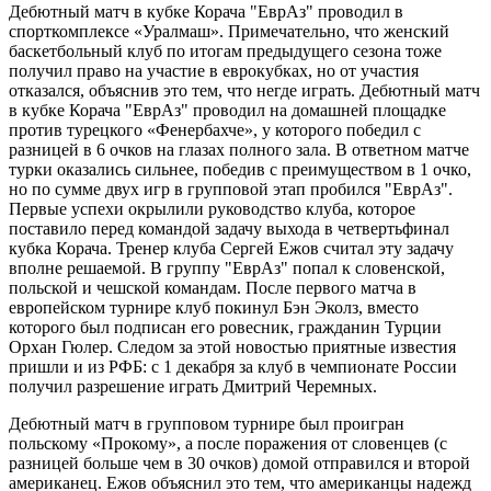
Дебютный матч в кубке Корача "ЕврАз" проводил в
спорткомплексе «Уралмаш». Примечательно, что женский
баскетбольный клуб по итогам предыдущего сезона тоже
получил право на участие в еврокубках, но от участия
отказался, объяснив это тем, что негде играть. Дебютный матч
в кубке Корача "ЕврАз" проводил на домашней площадке
против турецкого «Фенербахче», у которого победил с
разницей в 6 очков на глазах полного зала. В ответном матче
турки оказались сильнее, победив с преимуществом в 1 очко,
но по сумме двух игр в групповой этап пробился "ЕврАз".
Первые успехи окрылили руководство клуба, которое
поставило перед командой задачу выхода в четвертьфинал
кубка Корача. Тренер клуба Сергей Ежов считал эту задачу
вполне решаемой. В группу "ЕврАз" попал к словенской,
польской и чешской командам. После первого матча в
европейском турнире клуб покинул Бэн Эколз, вместо
которого был подписан его ровесник, гражданин Турции
Орхан Гюлер. Следом за этой новостью приятные известия
пришли и из РФБ: с 1 декабря за клуб в чемпионате России
получил разрешение играть Дмитрий Черемных.
Дебютный матч в групповом турнире был проигран
польскому «Прокому», а после поражения от словенцев (с
разницей больше чем в 30 очков) домой отправился и второй
американец. Ежов объяснил это тем, что американцы надежд