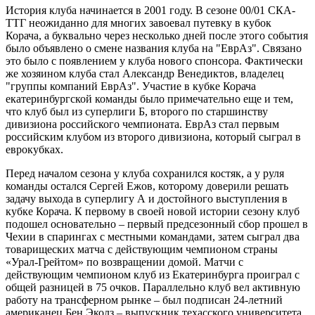
История клуба начинается в 2001 году. В сезоне 00/01 СКА-
ТТГ неожиданно для многих завоевал путевку в кубок
Корача, а буквально через несколько дней после этого события
было объявлено о смене названия клуба на "ЕврАз". Связано
это было с появлением у клуба нового спонсора. Фактически
же хозяином клуба стал Александр Венедиктов, владелец
"группы компаний ЕврАз". Участие в кубке Корача
екатеринбургской команды было примечательно еще и тем,
что клуб был из суперлиги Б, второго по старшинству
дивизиона российского чемпионата. ЕврАз стал первым
российским клубом из второго дивизиона, который сыграл в
еврокубках.
Перед началом сезона у клуба сохранился костяк, а у руля
команды остался Сергей Ежов, которому доверили решать
задачу выхода в суперлигу А и достойного выступления в
кубке Корача. К первому в своей новой истории сезону клуб
подошел основательно – первый предсезонный сбор прошел в
Чехии в спарингах с местными командами, затем сыграл два
товарищеских матча с действующим чемпионом страны
«Урал-Грейтом» по возвращении домой. Матчи с
действующим чемпионом клуб из Екатеринбурга проиграл с
общей разницей в 75 очков. Параллельно клуб вел активную
работу на трансферном рынке – был подписан 24-летний
американец Бен Эколз – выпускник техасского университета,