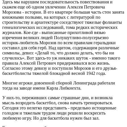
Здесь мы нарушим последовательность повествования и
скажем еще об одном увлечении Алексея Петровича
Морозова - истории. В его квартире большая часть стен занята
книжными полками, на которых с литературой по
строительству и архитектуре соседствуют тяжелые фолианты
генеалогических исследований, тома редких исторических
журналов. Кое-где - выписанные прихотливой вязью
изречения великих людей Полушутливо-полусерьезно
историк-любитель Морозов по всем правилам геральдики
составил для себя герб. Над щитом, содержащим различные
символы, девиз: «Делай то, что должно делать, что бы ни
случилось». Вот здесь-то уж никаких шуток - именно такого
правила Алексей Петрович придерживался всю жизнь.
Согласно этому девизу и поступили Морозов и его друзья-
баскетболисты тяжелой блокадной весной 1942 года.
Многие игроки довоенной сборной Ленинграда работали
тогда на заводе имени Карла Либкнехта.
У них-то, переживших самые страшные дни, и возникла
мысль возродить баскетбол, снова начать тренироваться.
Сегодня это нелегко представить - предельно истощенные
голодом и тяжелым трудом люди решили воскресить
любимую игру. Но для баскетбола нужен был зал.