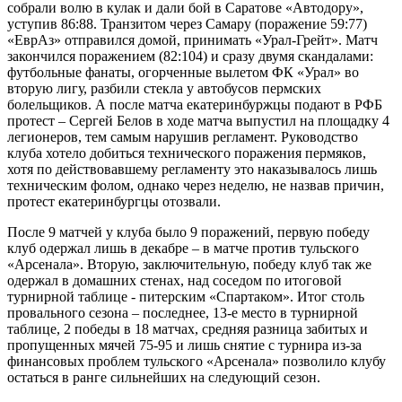
собрали волю в кулак и дали бой в Саратове «Автодору»,
уступив 86:88. Транзитом через Самару (поражение 59:77)
«ЕврАз» отправился домой, принимать «Урал-Грейт». Матч
закончился поражением (82:104) и сразу двумя скандалами:
футбольные фанаты, огорченные вылетом ФК «Урал» во
вторую лигу, разбили стекла у автобусов пермских
болельщиков. А после матча екатеринбуржцы подают в РФБ
протест – Сергей Белов в ходе матча выпустил на площадку 4
легионеров, тем самым нарушив регламент. Руководство
клуба хотело добиться технического поражения пермяков,
хотя по действовавшему регламенту это наказывалось лишь
техническим фолом, однако через неделю, не назвав причин,
протест екатеринбургцы отозвали.
После 9 матчей у клуба было 9 поражений, первую победу
клуб одержал лишь в декабре – в матче против тульского
«Арсенала». Вторую, заключительную, победу клуб так же
одержал в домашних стенах, над соседом по итоговой
турнирной таблице - питерским «Спартаком». Итог столь
провального сезона – последнее, 13-е место в турнирной
таблице, 2 победы в 18 матчах, средняя разница забитых и
пропущенных мячей 75-95 и лишь снятие с турнира из-за
финансовых проблем тульского «Арсенала» позволило клубу
остаться в ранге сильнейших на следующий сезон.