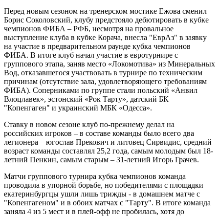
Перед новым сезоном на тренерском мостике Ежова сменил
Борис Соколовский, клубу предстояло дебютировать в кубке
чемпионов ФИБА – РФБ, несмотря на провальное
выступление клуба в кубке Корача, внесла "ЕврАз" в заявку
на участие в предварительном раунде кубка чемпионов
ФИБА. В итоге клуб начал участие в евротурнире с
группового этапа, заняв место «Локомотива» из Минеральных
Вод, отказавшегося участвовать в турнире по техническим
причинам (отсутствие зала, удовлетворяющего требованиям
ФИБА). Соперниками по группе стали польский «Анвил
Влоцлавек», эстонский «Рок Тарту», датский БК
"Копенгаген" и украинский МБК «Одесса».
Ставку в новом сезоне клуб по-прежнему делал на
российских игроков – в составе команды было всего два
легионера – югослав Прекович и литовец Сирвидис, средний
возраст команды составлял 25,2 года, самым молодым был 18-
летний Пенкин, самым старым – 31-летний Игорь Грачев.
Матчи группового турнира кубка чемпионов команда
проводила в упорной борьбе, но победителями с площадки
екатеринбургцы ушли лишь трижды - в домашнем матче с
"Копенгагеном" и в обоих матчах с "Тарту". В итоге команда
заняла 4 из 5 мест и в плей-офф не пробилась, хотя до