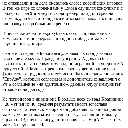
не оправдали и на деле оказались слабее российских игроков.
В той же игре со словенцами у Ежова случился конфликт и с
Гюлером – на 9-й минуте матча тренер посадил турка на
скамейку, на что тот обиделся и отказался выходить вновь на
площадку по требованию тренера.
В целом же дебют в еврокубках оказался проваленным:
команда так и не одержала ни одной победы в матчах
группового турнира.
Сезон в суперлиге Б оказался удачным – команда заняла
итоговое 2-е место. Правда в суперлигу А должна была
выходить только первая команда, но игравший в суперлиге А
иркутский «Шахтер» прекратил свое существование из-за
финансовых трудностей и его место было предложено занять
"ЕврАзу", который согласился и дополнительно заключил с
РФБ соглашение «на адаптацию», дающее клубу иммунитет
от вылета на два года.
Из легионеров в дивизионе Б больше всех сыграл Крапивица
- 28 матчей из 48, средняя результативность югослава
составила 12 очков, к которым он добавлял по 6 подборов за
матч. Лучший показатель средней результативности был у
Орхана - 13,2 очка за игру, но то провел за "ЕврАз" всего 13
матчей в суперлиге Б.