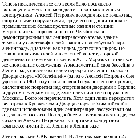
Теперь практически все его время было посвящено
воплощению мечтаний молодости - пространственным
конструкциям. Алексей Петрович возводил их не только над
спортивными сооружениями, среди его созданий типовые
промышленные большепролетные здания и станции
метрополитена, торговый центр в Челябинске и
демонстрационный зал ленинградского ателье, здание
таможни у советско-финской границы и автобусный парк в
Ленинграде. Диапазон, как видим, достаточно широк. Но
главными вехами своей многолетней конструкторской
деятельности почетный строитель А. П. Морозов считает все
же спортивные сооружения. Армоцементный свод бассейна в
Ленинграде, висячее вантовое перекрытие ленинградского
Дворца спорта «Юбилейный» (за него Алексей Петрович был
удостоен в 1969 году своей первой Государственной премии),
аналогичные покрытия над спортивными дворцами в Берлине
и другом немецком городе, Зуле, олимпийские сооружения
Москвы... Всего не перечислить. Хотя одни лишь перекрытия
велотрека в Крылатском и Дворца спорта «Олимпийский»,
где были использованы идеи ленинградцев, заслуживали бы
отдельного рассказа. Но подробнее мы остановимся на другом
создании Алексея Петровича - Спортивно-концертном
комплексе имени В. И. Ленина в Ленинграде.
Ленинградский СКК имени В. И. Ленина, вмещающий 25