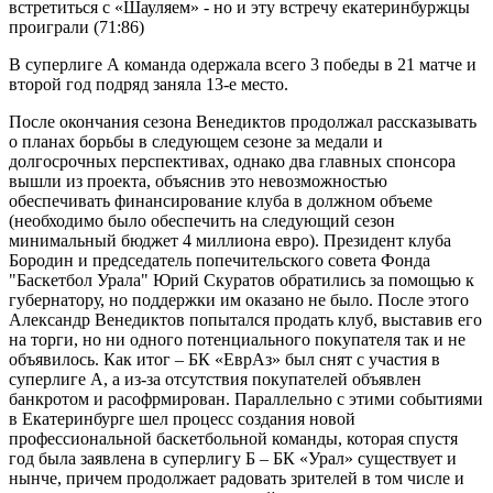
встретиться с «Шауляем» - но и эту встречу екатеринбуржцы
проиграли (71:86)
В суперлиге А команда одержала всего 3 победы в 21 матче и
второй год подряд заняла 13-е место.
После окончания сезона Венедиктов продолжал рассказывать
о планах борьбы в следующем сезоне за медали и
долгосрочных перспективах, однако два главных спонсора
вышли из проекта, объяснив это невозможностью
обеспечивать финансирование клуба в должном объеме
(необходимо было обеспечить на следующий сезон
минимальный бюджет 4 миллиона евро). Президент клуба
Бородин и председатель попечительского совета Фонда
"Баскетбол Урала" Юрий Скуратов обратились за помощью к
губернатору, но поддержки им оказано не было. После этого
Александр Венедиктов попытался продать клуб, выставив его
на торги, но ни одного потенциального покупателя так и не
объявилось. Как итог – БК «ЕврАз» был снят с участия в
суперлиге А, а из-за отсутствия покупателей объявлен
банкротом и расофрмирован. Параллельно с этими событиями
в Екатеринбурге шел процесс создания новой
профессиональной баскетбольной команды, которая спустя
год была заявлена в суперлигу Б – БК «Урал» существует и
нынче, причем продолжает радовать зрителей в том числе и