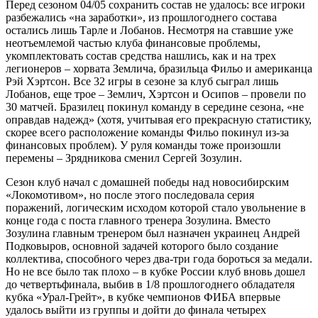
Перед сезоном 04/05 сохранить состав не удалось: все игроки
разбежались «на заработки», из прошлогоднего состава
остались лишь Тарле и Лобанов. Несмотря на ставшие уже
неотъемлемой частью клуба финансовые проблемы,
укомплектовать состав средства нашлись, как и на трех
легионеров – хорвата Землича, бразильца Фильо и американца
Рэй Хэртсон. Все 32 игры в сезоне за клуб сыграл лишь
Лобанов, еще трое – Землич, Хэртсон и Осипов – провели по
30 матчей. Бразилец покинул команду в середине сезона, «не
оправдав надежд» (хотя, учитывая его прекрасную статистику,
скорее всего расположение команды Фильо покинул из-за
финансовых проблем). У руля команды тоже произошли
перемены – Зрядникова сменил Сергей Зозулин.
Сезон клуб начал с домашней победы над новосибирским
«Локомотивом», но после этого последовала серия
поражений, логическим исходом которой стало увольнение в
конце года с поста главного тренера Зозулина. Вместо
Зозулина главным тренером был назначен украинец Андрей
Подковыров, основной задачей которого было создание
коллектива, способного через два-три года бороться за медали.
Но не все было так плохо – в кубке России клуб вновь дошел
до четвертьфинала, выбив в 1/8 прошлогоднего обладателя
кубка «Урал-Грейт», в кубке чемпионов ФИБА впервые
удалось выйти из группы и дойти до финала четырех