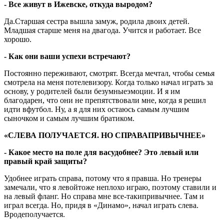
- Все живут в Ижевске, откуда выродом?
Да.Старшая сестра вышла замуж, родила двоих детей.
Младшая старше меня на двагода. Учится и работает. Все
хорошо.
- Как они ваши успехи встречают?
Постоянно переживают, смотрят. Всегда мечтал, чтобы семья
смотрела на меня потелевизору. Когда только начал играть за
основу, у родителей были безумныеэмоции. И я им
благодарен, что они не препятствовали мне, когда я решил
идти вфутбол. Ну, а я для них остаюсь самым лучшим
сыночком и самым лучшим братиком.
«СЛЕВА ПОЛУЧАЕТСЯ. НО СПРАВАПРИВЫЧНЕЕ»
- Какое место на поле для васудобнее? Это левый или
правый край защиты?
Удобнее играть справа, потому что я правша. Но тренеры
замечали, что я левойтоже неплохо играю, поэтому ставили и
на левый фланг. Но справа мне все-такипривычнее. Там и
играл всегда. Но, придя в «Динамо», начал играть слева.
Вродеполучается.