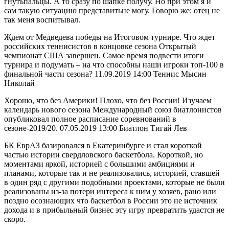
гнутьпальцы. А то сразу по шапке получу. Но при этом я и
сам такую ситуацию представитьне могу. Говорю же: отец не
так меня воспитывал.
Ждем от Медведева победы на Итоговом турнире. Что ждет
российских теннисистов в концовке сезона Открытый
чемпионат США завершен. Самое время подвести итоги
турнира и подумать – на что способны наши игроки топ-100 в
финальной части сезона? 11.09.2019 14:00 Теннис Мысин
Николай
Хорошо, что без Америки! Плохо, что без России! Изучаем
календарь нового сезона Международный союз биатлонистов
опубликовал полное расписание соревнований в
сезоне-2019/20. 07.05.2019 13:00 Биатлон Тигай Лев
БК ЕврАЗ базировался в Екатеринбурге и стал короткой
частью истории свердловского баскетбола. Короткой, но
моментами яркой, историей с большими амбициями и
планами, которые так и не реализовались, историей, ставшей
в один ряд с другими подобными проектами, которые не были
реализованы из-за потери интереса к ним у хозяев, рано или
поздно осознающих что баскетбол в России это не источник
дохода и в прибыльный бизнес эту игру превратить удастся не
скоро.