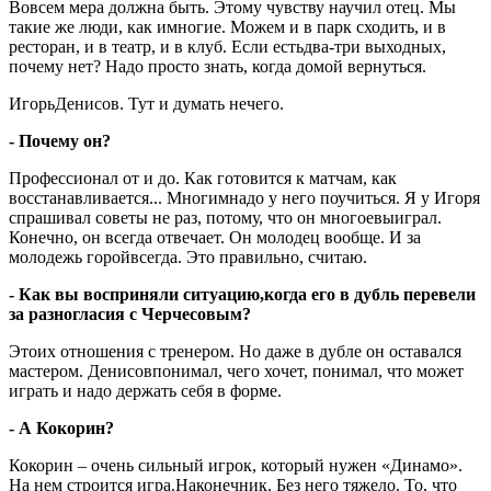
Вовсем мера должна быть. Этому чувству научил отец. Мы
такие же люди, как имногие. Можем и в парк сходить, и в
ресторан, и в театр, и в клуб. Если естьдва-три выходных,
почему нет? Надо просто знать, когда домой вернуться.
ИгорьДенисов. Тут и думать нечего.
- Почему он?
Профессионал от и до. Как готовится к матчам, как
восстанавливается... Многимнадо у него поучиться. Я у Игоря
спрашивал советы не раз, потому, что он многоевыиграл.
Конечно, он всегда отвечает. Он молодец вообще. И за
молодежь горойвсегда. Это правильно, считаю.
- Как вы восприняли ситуацию,когда его в дубль перевели
за разногласия с Черчесовым?
Этоих отношения с тренером. Но даже в дубле он оставался
мастером. Денисовпонимал, чего хочет, понимал, что может
играть и надо держать себя в форме.
- А Кокорин?
Кокорин – очень сильный игрок, который нужен «Динамо».
На нем строится игра.Наконечник. Без него тяжело. То, что