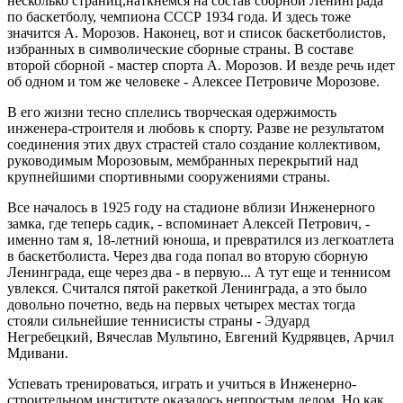
несколько страниц,наткнемся на состав сборной Ленинграда
по баскетболу, чемпиона СССР 1934 года. И здесь тоже
значится А. Морозов. Наконец, вот и список баскетболистов,
избранных в символические сборные страны. В составе
второй сборной - мастер спорта А. Морозов. И везде речь идет
об одном и том же человеке - Алексее Петровиче Морозове.
В его жизни тесно сплелись творческая одержимость
инженера-строителя и любовь к спорту. Разве не результатом
соединения этих двух страстей стало создание коллективом,
руководимым Морозовым, мембранных перекрытий над
крупнейшими спортивными сооружениями страны.
Все началось в 1925 году на стадионе вблизи Инженерного
замка, где теперь садик, - вспоминает Алексей Петрович, -
именно там я, 18-летний юноша, и превратился из легкоатлета
в баскетболиста. Через два года попал во вторую сборную
Ленинграда, еще через два - в первую... А тут еще и теннисом
увлекся. Считался пятой ракеткой Ленинграда, а это было
довольно почетно, ведь на первых четырех местах тогда
стояли сильнейшие теннисисты страны - Эдуард
Негребецкий, Вячеслав Мультино, Евгений Кудрявцев, Арчил
Мдивани.
Успевать тренироваться, играть и учиться в Инженерно-
строительном институте оказалось непростым делом. Но как