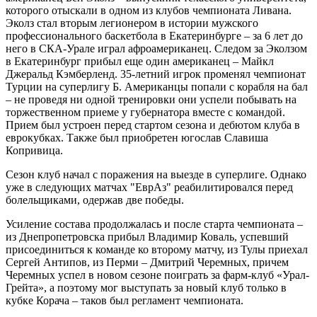
которого отыскали в одном из клубов чемпионата Ливана.
Эколз стал вторым легионером в истории мужского
профессионального баскетбола в Екатеринбурге – за 6 лет до
него в СКА-Урале играл афроамериканец. Следом за Эколзом
в Екатеринбург прибыл еще один американец – Майкл
Джеральд Кэмберленд. 35-летний игрок променял чемпионат
Турции на суперлигу Б. Американцы попали с корабля на бал
– не проведя ни одной тренировки они успели побывать на
торжественном приеме у губернатора вместе с командой.
Прием был устроен перед стартом сезона и дебютом клуба в
еврокубках. Также был приобретен югослав Славиша
Копривица.
Сезон клуб начал с поражения на выезде в суперлиге. Однако
уже в следующих матчах "ЕврАз" реабилитировался перед
болельщиками, одержав две победы.
Усиление состава продолжалась и после старта чемпионата –
из Днепропетровска прибыл Владимир Коваль, успевший
присоединиться к команде ко второму матчу, из Тулы приехал
Сергей Антипов, из Перми – Дмитрий Черемных, причем
Черемных успел в новом сезоне поиграть за фарм-клуб «Урал-
Грейта», а поэтому мог выступать за новый клуб только в
кубке Корача – таков был регламент чемпионата.