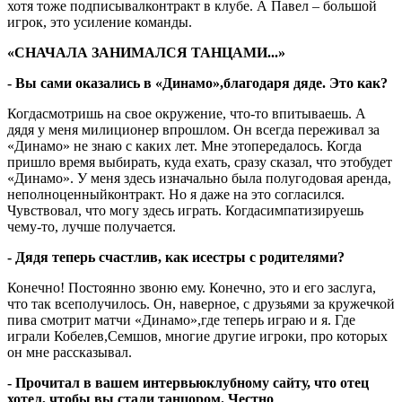
хотя тоже подписывалконтракт в клубе. А Павел – большой
игрок, это усиление команды.
«СНАЧАЛА ЗАНИМАЛСЯ ТАНЦАМИ...»
- Вы сами оказались в «Динамо»,благодаря дяде. Это как?
Когдасмотришь на свое окружение, что-то впитываешь. А
дядя у меня милиционер впрошлом. Он всегда переживал за
«Динамо» не знаю с каких лет. Мне этопередалось. Когда
пришло время выбирать, куда ехать, сразу сказал, что этобудет
«Динамо». У меня здесь изначально была полугодовая аренда,
неполноценныйконтракт. Но я даже на это согласился.
Чувствовал, что могу здесь играть. Когдасимпатизируешь
чему-то, лучше получается.
- Дядя теперь счастлив, как исестры с родителями?
Конечно! Постоянно звоню ему. Конечно, это и его заслуга,
что так всеполучилось. Он, наверное, с друзьями за кружечкой
пива смотрит матчи «Динамо»,где теперь играю и я. Где
играли Кобелев,Семшов, многие другие игроки, про которых
он мне рассказывал.
- Прочитал в вашем интервьюклубному сайту, что отец
хотел, чтобы вы стали танцором. Честно