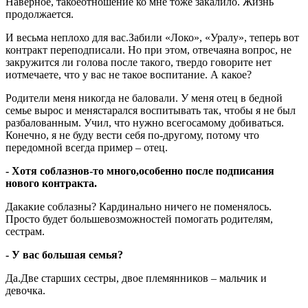
Наверное, такоеотношение ко мне тоже закалило. Жизнь
продолжается.
И весьма неплохо для вас.Забили «Локо», «Уралу», теперь вот
контракт переподписали. Но при этом, отвечаяна вопрос, не
закружится ли голова после такого, твердо говорите нет
иотмечаете, что у вас не такое воспитание. А какое?
Родители меня никогда не баловали. У меня отец в бедной
семье вырос и менястарался воспитывать так, чтобы я не был
разбалованным. Учил, что нужно всегосамому добиваться.
Конечно, я не буду вести себя по-другому, потому что
передомной всегда пример – отец.
- Хотя соблазнов-то много,особенно после подписания
нового контракта.
Дакакие соблазны? Кардинально ничего не поменялось.
Просто будет большевозможностей помогать родителям,
сестрам.
- У вас большая семья?
Да.Две старших сестры, двое племянников – мальчик и
девочка.