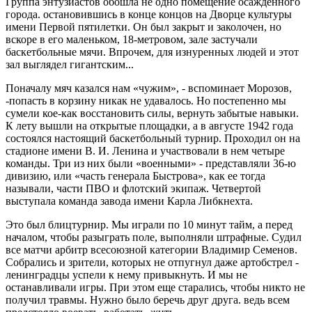
Группа энтузиастов обошла не одно помещение осажденного
города. остановившись в конце концов на Дворце культуры
имени Первой пятилетки. Он был закрыт и заколочен, но
вскоре в его маленьком, 18-метровом, зале застучали
баскетбольные мячи. Впрочем, для изнуренных людей и этот
зал выглядел гигантским...
Поначалу мяч казался нам «чужим», - вспоминает Морозов,
-попасть в корзину никак не удавалось. Но постепенно мы
сумели кое-как восстановить силы, вернуть забытые навыки.
К лету вышли на открытые площадки, а в августе 1942 года
состоялся настоящий баскетбольный турнир. Проходил он на
стадионе имени В. И. Ленина и участвовали в нем четыре
команды. Три из них были «военными» - представляли 36-ю
дивизию, или «часть генерала Быстрова», как ее тогда
называли, части ПВО и флотский экипаж. Четвертой
выступала команда завода имени Карла Либкнехта.
Это был блицтурнир. Мы играли по 10 минут тайм, а перед
началом, чтобы разыграть поле, выполняли штрафные. Судил
все матчи арбитр всесоюзной категории Владимир Семенов.
Собрались и зрители, которых не отпугнул даже артобстрел -
ленинградцы успели к нему привыкнуть. И мы не
останавливали игры. При этом еще старались, чтобы никто не
получил травмы. Нужно было беречь друг друга. ведь всем