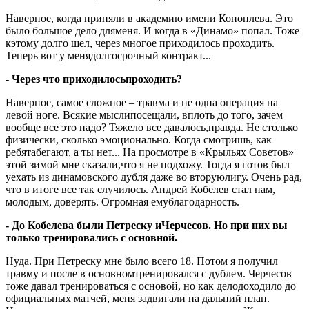
Наверное, когда приняли в академию имени Коноплева. Это
было большое дело дляменя. И когда в «Динамо» попал. Тоже
кэтому долго шел, через многое приходилось проходить.
Теперь вот у менядолгосрочный контракт...
- Через что приходилосьпроходить?
Наверное, самое сложное – травма и не одна операция на
левой ноге. Всякие мыслипосещали, вплоть до того, зачем
вообще все это надо? Тяжело все давалось,правда. Не столько
физически, сколько эмоционально. Когда смотришь, как
ребятабегают, а ты нет... На просмотре в «Крыльях Советов»
этой зимой мне сказали,что я не подхожу. Тогда я готов был
уехать из динамовского дубля даже во вторуюлигу. Очень рад,
что в итоге все так случилось. Андрей Кобелев стал нам,
молодым, доверять. Огромная емублагодарность.
- До Кобелева были Петреску иЧерчесов. Но при них вы
только тренировались с основной.
Нуда. При Петреску мне было всего 18. Потом я получил
травму и после в основномтренировался с дублем. Черчесов
тоже давал тренироваться с основой, но как делодоходило до
официальных матчей, меня задвигали на дальний план.