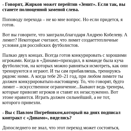
- Говорят, Жирков может перейтив «Зенит». Если так, вы
станете полноценной заменой слева.
Поповоду перехода – не ко мне вопрос. Но если придется, я
готов.
Вот вы говорите, что заиграли,благодаря Андрею Кобелеву. А
лимит? Некоторые считают, что лимит создаеттепличные
условия для российских футболистов.
Палкао двух концах. Всегда готов конкурировать с хорошими
игроками. Когда в «Динамо»приходил, в команде была куча
футболистов, на которых можно равняться исмотреть, как они
тренируются и играют. И ты сам прибавляешь, тренируясь
рядомс ними. А когда тебе 20–21 год, при любом лимите ты
должен конкурироватьпо-настоящему. То, что говорят, будто
лимит – искусственное ограничение...Бывают ведь тренеры,
которые привозят игроков и ставят их незаслуженно. Вот
этоне нравится. Играть должен сильнейший, а не тот,
которого привезли.
- Вы с Павлом Погребняком,который на днях подписал
контракт с «Динамо», виделись?
Допоследнего не знал, что этот переход может состояться,