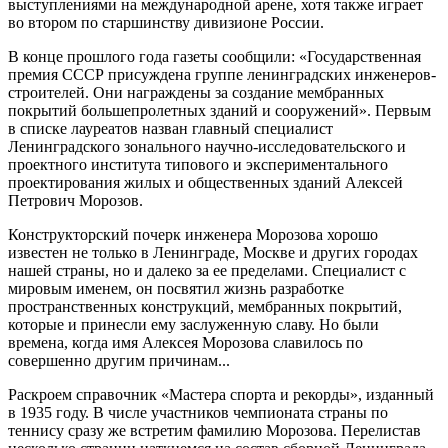
выступлениями на международной арене, хотя также играет
во втором по старшинству дивизионе России.
В конце прошлого года газеты сообщили: «Государственная
премия СССР присуждена группе ленинградских инженеров-
строителей. Они награждены за создание мембранных
покрытий большепролетных зданий и сооружений». Первым
в списке лауреатов назван главный специалист
Ленинградского зонального научно-исследовательского и
проектного института типового и экспериментального
проектирования жилых и общественных зданий Алексей
Петрович Морозов.
Конструкторский почерк инженера Морозова хорошо
известен не только в Ленинграде, Москве и других городах
нашей страны, но и далеко за ее пределами. Специалист с
мировым именем, он посвятил жизнь разработке
пространственных конструкций, мембранных покрытий,
которые и принесли ему заслуженную славу. Но были
времена, когда имя Алексея Морозова славилось по
совершенно другим причинам...
Раскроем справочник «Мастера спорта и рекорды», изданный
в 1935 году. В числе участников чемпионата страны по
теннису сразу же встретим фамилию Морозова. Перелистав