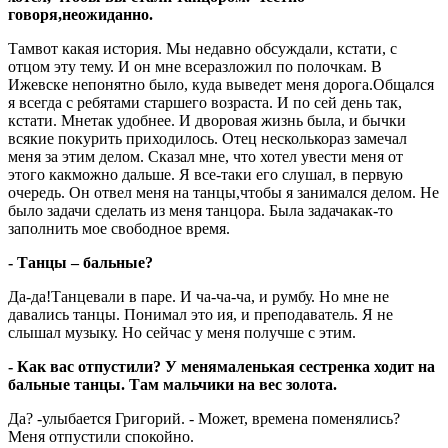
говоря,неожиданно.
Тамвот какая история. Мы недавно обсуждали, кстати, с
отцом эту тему. И он мне всеразложил по полочкам. В
Ижевске непонятно было, куда выведет меня дорога.Общался
я всегда с ребятами старшего возраста. И по сей день так,
кстати. Мнетак удобнее. И дворовая жизнь была, и бычки
всякие покурить приходилось. Отец несколькораз замечал
меня за этим делом. Сказал мне, что хотел увести меня от
этого какможно дальше. Я все-таки его слушал, в первую
очередь. Он отвел меня на танцы,чтобы я занимался делом. Не
было задачи сделать из меня танцора. Была задачакак-то
заполнить мое свободное время.
- Танцы – бальные?
Да-да!Танцевали в паре. И ча-ча-ча, и румбу. Но мне не
давались танцы. Понимал это ия, и преподаватель. Я не
слышал музыку. Но сейчас у меня получше с этим.
- Как вас отпустили? У менямаленькая сестренка ходит на
бальные танцы. Там мальчики на вес золота.
Да? -улыбается Григорий. - Может, времена поменялись?
Меня отпустили спокойно.