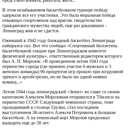
предстояло воевать, работать, жить...
В этом незабываемом баскетбольном турнире победу
одержали все его участники. Это была моральная победа
отважных спортсменов над врагом. свидетельство
гражданского мужества людей, еще раз доказавших -
Ленинград жив и не сдастся.
Оживший в 1942 году блокадный баскетбол Ленинграда
набирался сил. Вот что сообщал «Спортивный бюллетень
баскетбольной секции при Ленинградском комитете
физической культуры», ответственным редактором которого
был А. П. Морозов: «В проведенном летом 1943 года
первенстве города (где приняло участие 6 мужских и 3
женских команды) 96 процентов игр прошло при воздушной
тревоге и артобстрелах, но не было ни одной неявки
команд...»
Летом 1944 года ленинградский «Зенит» во главе со своим
капитаном Алексеем Морозовым отправился в Тбилиси на
первенство СССР. Следующий чемпионат страны, тоже
проходивший в столице Грузии, стал последним
выступлением 38-летнего Алексея Петровича в большом
баскетболе. А на теннисный корт Морозов продолжал
выходить еще до 50 лет.