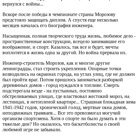
вернулся с войны...
Вскоре после победы в чемпионате страны Морозову
предстояло защищать диплом. А спустя еще несколько
месяцев началась его биография инженера.
Насыщенная, полная творческого труда жизнь, любимое дело -
пространственные конструкции, всецело занимавшие его
воображение, и спорт. Казалось, так все и будет, мечты
воплотятся в жизнь одна за другой. Но война прервала их.
Инженер-строитель Морозов, как и многие другие
ленинградцы, стал строить укрепления. Опорные точки
возводились на окраинах города, на углах улиц, где не должен
был пройти враг. Потом пришлось заниматься разборкой
деревянных домов - город нуждался в топливе. Смерть
подстерегала везде - на пустынных, постоянно
обстреливаемых улицах, где властвовал жестокий мороз, на
лестницах, в нетопленой квартире... Страшная блокадная зима
1941-1942 годов, хронический голод, мертвые окна домов,
неподвижных трамваев... Все это превозмогал могучий
организм спортсмена. Хотя о спорте ли было думать в эти
тяжелые дни? Но оказалось, что баскетболисты о своей
любимой игре не забывали.