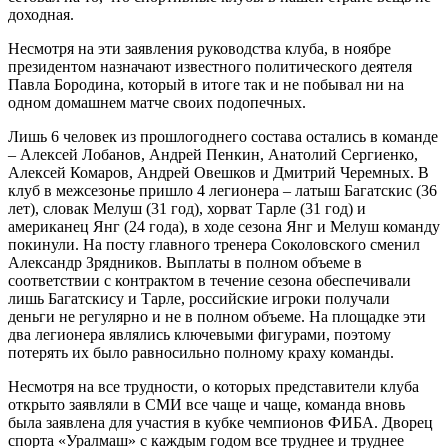
доходная.
Несмотря на эти заявления руководства клуба, в ноябре
президентом назначают известного политического деятеля
Павла Бородина, который в итоге так и не побывал ни на
одном домашнем матче своих подопечных.
Лишь 6 человек из прошлогоднего состава остались в команде
– Алексей Лобанов, Андрей Пенкин, Анатолий Сергиенко,
Алексей Комаров, Андрей Овешков и Дмитрий Черемных. В
клуб в межсезонье пришло 4 легионера – латыш Багатскис (36
лет), словак Мелуш (31 год), хорват Тарле (31 год) и
американец Янг (24 года), в ходе сезона Янг и Мелуш команду
покинули. На посту главного тренера Соколовского сменил
Александр Зрядников. Выплаты в полном объеме в
соответствии с контрактом в течение сезона обеспечивали
лишь Багатскису и Тарле, российские игроки получали
деньги не регулярно и не в полном объеме. На площадке эти
два легионера являлись ключевыми фигурами, поэтому
потерять их было равносильно полному краху команды.
Несмотря на все трудности, о которых представители клуба
открыто заявляли в СМИ все чаще и чаще, команда вновь
была заявлена для участия в кубке чемпионов ФИБА. Дворец
спорта «Уралмаш» с каждым годом все труднее и труднее