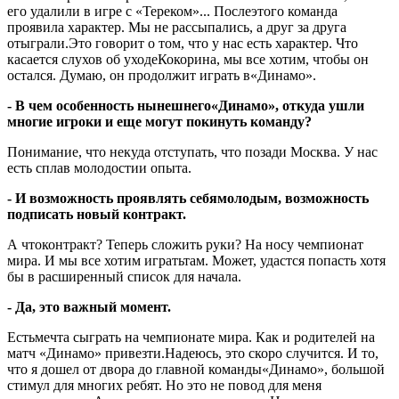
его удалили в игре с «Тереком»... Послеэтого команда
проявила характер. Мы не рассыпались, а друг за друга
отыграли.Это говорит о том, что у нас есть характер. Что
касается слухов об уходеКокорина, мы все хотим, чтобы он
остался. Думаю, он продолжит играть в«Динамо».
- В чем особенность нынешнего«Динамо», откуда ушли
многие игроки и еще могут покинуть команду?
Понимание, что некуда отступать, что позади Москва. У нас
есть сплав молодостии опыта.
- И возможность проявлять себямолодым, возможность
подписать новый контракт.
А чтоконтракт? Теперь сложить руки? На носу чемпионат
мира. И мы все хотим игратьтам. Может, удастся попасть хотя
бы в расширенный список для начала.
- Да, это важный момент.
Естьмечта сыграть на чемпионате мира. Как и родителей на
матч «Динамо» привезти.Надеюсь, это скоро случится. И то,
что я дошел от двора до главной команды«Динамо», большой
стимул для многих ребят. Но это не повод для меня