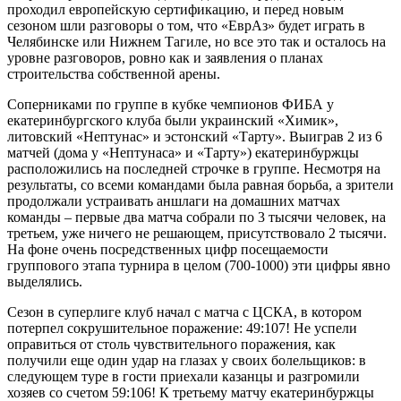
проходил европейскую сертификацию, и перед новым
сезоном шли разговоры о том, что «ЕврАз» будет играть в
Челябинске или Нижнем Тагиле, но все это так и осталось на
уровне разговоров, ровно как и заявления о планах
строительства собственной арены.
Соперниками по группе в кубке чемпионов ФИБА у
екатеринбургского клуба были украинский «Химик»,
литовский «Нептунас» и эстонский «Тарту». Выиграв 2 из 6
матчей (дома у «Нептунаса» и «Тарту») екатеринбуржцы
расположились на последней строчке в группе. Несмотря на
результаты, со всеми командами была равная борьба, а зрители
продолжали устраивать аншлаги на домашних матчах
команды – первые два матча собрали по 3 тысячи человек, на
третьем, уже ничего не решающем, присутствовало 2 тысячи.
На фоне очень посредственных цифр посещаемости
группового этапа турнира в целом (700-1000) эти цифры явно
выделялись.
Сезон в суперлиге клуб начал с матча с ЦСКА, в котором
потерпел сокрушительное поражение: 49:107! Не успели
оправиться от столь чувствительного поражения, как
получили еще один удар на глазах у своих болельщиков: в
следующем туре в гости приехали казанцы и разгромили
хозяев со счетом 59:106! К третьему матчу екатеринбуржцы