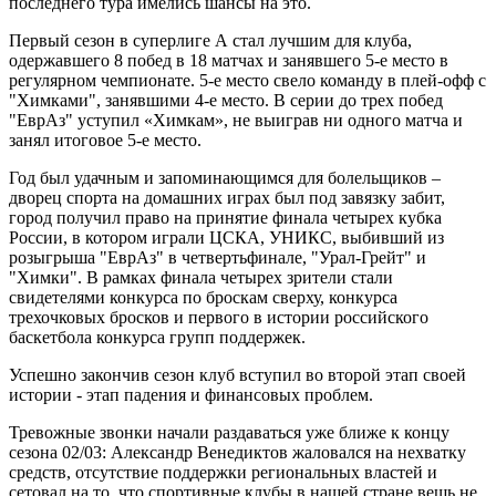
последнего тура имелись шансы на это.
Первый сезон в суперлиге А стал лучшим для клуба,
одержавшего 8 побед в 18 матчах и занявшего 5-е место в
регулярном чемпионате. 5-е место свело команду в плей-офф с
"Химками", занявшими 4-е место. В серии до трех побед
"ЕврАз" уступил «Химкам», не выиграв ни одного матча и
занял итоговое 5-е место.
Год был удачным и запоминающимся для болельщиков –
дворец спорта на домашних играх был под завязку забит,
город получил право на принятие финала четырех кубка
России, в котором играли ЦСКА, УНИКС, выбивший из
розыгрыша "ЕврАз" в четвертьфинале, "Урал-Грейт" и
"Химки". В рамках финала четырех зрители стали
свидетелями конкурса по броскам сверху, конкурса
трехочковых бросков и первого в истории российского
баскетбола конкурса групп поддержек.
Успешно закончив сезон клуб вступил во второй этап своей
истории - этап падения и финансовых проблем.
Тревожные звонки начали раздаваться уже ближе к концу
сезона 02/03: Александр Венедиктов жаловался на нехватку
средств, отсутствие поддержки региональных властей и
сетовал на то, что спортивные клубы в нашей стране вещь не