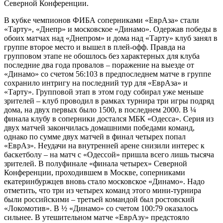
Северной Конференции.
В кубке чемпионов ФИБА соперниками «ЕврАза» стали
«Тарту», «Днепр» и московское «Динамо». Одержав победы в
обоих матчах над «Днепром» и дома над «Тарту» клуб занял в
группе второе место и вышел в плей-офф. Правда на
групповом этапе не обошлось без характерных для клуба
последние два года провалов – поражение на выезде от
«Динамо» со счетом 56:103 в предпоследнем матче в группе
сохранило интригу на последний тур для «ЕврАза» и
«Тарту». Групповой этап в этом году собирал уже меньше
зрителей – клуб проводил в рамках турнира три игры подряд
дома, на двух первых было 1500, в последнем 2000. В ¼
финала клубу в соперники достался МБК «Одесса». Серия из
двух матчей закончилась домашними победами команд,
однако по сумме двух матчей в финал четырех попал
«ЕврАз». Неудачи на внутренней арене снизили интерес к
баскетболу – на матч с «Одессой» пришла всего лишь тысяча
зрителей. В полуфинале «финала четырех» Северной
Конференции, проходившем в Москве, соперниками
екатеринбуржцев вновь стало московское «Динамо». Надо
отметить, что три из четырех команд этого мини-турнира
были российскими – третьей командой был ростовский
«Локомотив». В ½ «Динамо» со счетом 100:79 оказалось
сильнее. В утешительном матче «ЕврАзу» предстояло