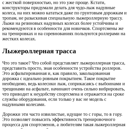
с жесткой поверхностью, но это уже проще. Кстати,
конструкторы придумали делать для чудо-лыж надувные
колеса, на них можно кататься даже по грунтовым дорожкам и
тропам, не разыскивая специальную лыжероллерную трассу.
Лыжи на резиновых надувных колесах более устойчивы и
рекомендуются в особенности для новичков. Спортсмены же
на тренировках и на соревнованиях пользуются роллерами на
жестких колесах.
Лыжероллерная трасса
Что это такое? Что собой представляет лыжероллерная трасса,
представить просто, зная особенности устройства роллеров.
Это асфальтированная и, как правило, закольцованная
дорожка с идеально ровным покрытием. Такое покрытие
необходимо, ведь колесики лыж, соприкасаясь с выбоинами и
трещинами на асфальте, начинают очень сильно вибрировать,
что приводит к неудобству спортсмена и отражается на сроке
службы оборудования, если только у вас не модель с
надувными колесами.
Дорожки эти часто извилистые, идущие то с горы, то в гору.
Это позволяет повысить эффективность тренировочного
процесса для спортсменов, а любителям такая лыжероллерная