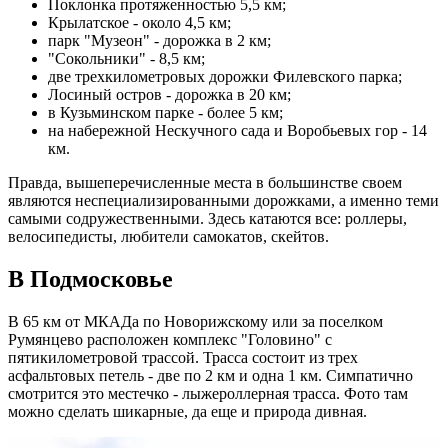
Поклонка протяженностью 5,5 км;
Крылатское - около 4,5 км;
парк "Музеон" - дорожка в 2 км;
"Сокольники" - 8,5 км;
две трехкилометровых дорожки Филевского парка;
Лосиный остров - дорожка в 20 км;
в Кузьминском парке - более 5 км;
на набережной Нескучного сада и Воробьевых гор - 14
км.
Правда, вышеперечисленные места в большинстве своем
являются неспециализированными дорожками, а именно теми
самыми содружественными. Здесь катаются все: роллеры,
велосипедисты, любители самокатов, скейтов.
В Подмосковье
В 65 км от МКАДа по Новорижскому или за поселком
Румянцево расположен комплекс "Головино" с
пятикилометровой трассой. Трасса состоит из трех
асфальтовых петель - две по 2 км и одна 1 км. Симпатично
смотрится это местечко - лыжероллерная трасса. Фото там
можно сделать шикарные, да еще и природа дивная.