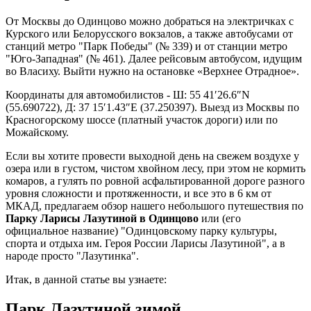
От Москвы до Одинцово можно добраться на электричках с
Курского или Белорусского вокзалов, а также автобусами от
станций метро "Парк Победы" (№ 339) и от станции метро
"Юго-Западная" (№ 461). Далее рейсовым автобусом, идущим
во Власиху. Выйти нужно на остановке «Верхнее Отрадное».
Координаты для автомобилистов - Ш: 55 41′26.6″N
(55.690722), Д: 37 15′1.43″E (37.250397). Выезд из Москвы по
Красногорскому шоссе (платный участок дороги) или по
Можайскому.
Если вы хотите провести выходной день на свежем воздухе у
озера или в густом, чистом хвойном лесу, при этом не кормить
комаров, а гулять по ровной асфальтированной дороге разного
уровня сложности и протяженности, и все это в 6 км от
МКАД, предлагаем обзор нашего небольшого путешествия по
Парку Ларисы Лазутиной в Одинцово
или (его
официальное название) "Одинцовскому парку культуры,
спорта и отдыха им. Героя России Ларисы Лазутиной", а в
народе просто "Лазутинка".
Итак, в данной статье вы узнаете:
Парк Лазутиной зимой