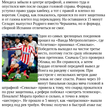
Мендеса забыли в центре штрафной, а именно туда и
опустился мяч после скидки головой справа. Форвард
уступил право удара хавбеку, а тот с правой и влепил по
воротам. Снаряд, как показалось, прошелся по ноге защитника
и от газона влетел под перекладину. На оставшиеся 15 минут
Селадес выпустил Родриго вместо Черышева, но и форвард
сборной Испании отличиться не смог.
Один из самых зрелищных поединков
прошел на «Ванда Метрополитано», где
«Атлетико» принимал «Севилью».
Победитель выходил на чистое третье
место, поэтому гости сразу обозначили
свои претензии. Сначала Сусо проверил
Облака, но Ян справился, а затем
Хордан отличной передачей вывел де
Йонга на рандеву с кипером. При
расстреле с нескольких метров даже
словак не смог спасти. Ровно через 10
минут банальная скидка мяча головой в
штрафной «Севильи» привела к тому, что снаряд прокатился
по руке защитника, а рефери побежал «смотреть телевизор».
Пенальти! Мората пробил и сильно, и точно в левую
«шестерку». Не прошло и 5 минут, как «матрасники» вышли
вперед под рев трибун. Феликс получил в быстрой атаке пас