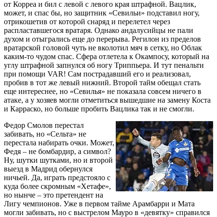
от Корреа и бил с левой с левого края штрафной. Вацлик,
может, и спас бы, но защитник «Севильи» подставил ногу,
отрикошетив от которой снаряд и перелетел через
распластавшегося вратаря. Однако андалусийцы не пали
духом и отыгрались еще до перерыва. Регилон из пределов
вратарской головой чуть не вколотил мяч в сетку, но Облак
каким-то чудом спас. Сфера отлетела к Окампосу, который на
углу штрафной запнулся об ногу Триппьера. И тут пенальти
при помощи VAR! Сам пострадавший его и реализовал,
пробив в тот же левый нижний. Второй тайм обещал стать
еще интереснее, но «Севилья» не показала совсем ничего в
атаке, а у хозяев могли отметиться вышедшие на замену Коста
и Карраско, но больше пробить Вацлика так и не смогли.
Федор Смолов перестал
забивать, но «Сельта» не
перестала набирать очки. Может,
Федя – не бомбардир, а символ?
Ну, шутки шутками, но и второй
выезд в Мадрид обернулся
ничьей. Да, играть предстояло с
куда более скромным «Хетафе»,
но нынче – это претендент на
Лигу чемпионов. Уже в первом тайме Арамбарри и Мата
могли забивать, но с выстрелом Мауро в «девятку» справился