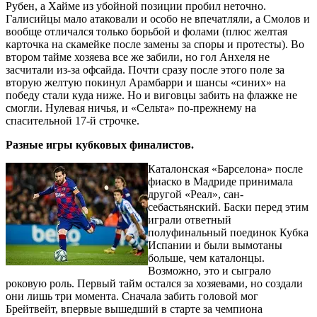
Рубен, а Хайме из убойной позиции пробил неточно.
Галисийцы мало атаковали и особо не впечатляли, а Смолов и
вообще отличался только борьбой и фолами (плюс желтая
карточка на скамейке после замены за споры и протесты). Во
втором тайме хозяева все же забили, но гол Анхеля не
засчитали из-за офсайда. Почти сразу после этого поле за
вторую желтую покинул Арамбарри и шансы «синих» на
победу стали куда ниже. Но и виговцы забить на флажке не
смогли. Нулевая ничья, и «Сельта» по-прежнему на
спасительной 17-й строчке.
Разные игры кубковых финалистов.
Каталонская «Барселона» после
фиаско в Мадриде принимала
другой «Реал», сан-
себастьянский. Баски перед этим
играли ответный
полуфинальный поединок Кубка
Испании и были вымотаны
больше, чем каталонцы.
Возможно, это и сыграло
роковую роль. Первый тайм остался за хозяевами, но создали
они лишь три момента. Сначала забить головой мог
Брейтвейт, впервые вышедший в старте за чемпиона