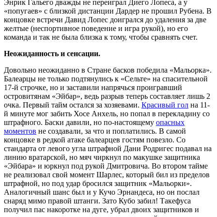
Энрик Гальего дважды не переиграл Диего Лопеса, а у
«попугаев» с близкой дистанции Дардер не прошил Рубена. В
концовке встречи Давид Лопес доигрался до удаления за две
желтые (неспортивное поведение и игра рукой), но его
команда и так не была близка к тому, чтобы сравнять счет.
Неожиданность и сенсации.
Довольно неожиданно в Стране басков победила «Мальорка».
Балеарцы не только подтянулись к «Сельте» на спасительной
17-й строчке, но и заставили напрячься проигравший
островитянам «Эйбар», ведь разрыв теперь составляет лишь 2
очка. Первый тайм остался за хозяевами.
Красивый гол
на 11-
й минуте мог забить Хосе Анхель, но попал в перекладину со
штрафного. Баски давили, но по-настоящему
опасных
моментов
не создавали, за что и поплатились. В самой
концовке в редкой атаке балеарцев гостям повезло. Со
стандарта от левого угла штрафной Дани Родригес подавал на
линию вратарской, но мяч чиркнул по макушке защитника
«Эйбара» и юркнул под рукой Дмитровича. Во втором тайме
не реализовал свой момент Шарлес, который бил из пределов
штрафной, но под удар бросился защитник «Мальорки».
Аналогичный шанс был и у Кучо Эрнандеса, но он послал
снаряд мимо правой штанги. Зато Кубо забил! Такефуса
получил пас накоротке на дуге, убрал двоих защитников и