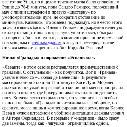
все тот же Унал, но в целом течение матча было спокойным.
Ровно до 76-й минуты, пока Сандро Рамирес, положивший
мяч с линии штрафной в правую «шестерку» по
умопомрачительной дуге, не сократил отставание до
минимума. Казалось, что хозяева поднажмут, но вместо этого
за дело взялись баски. Иньяки Уильямс подкараулил нелепую
скидку от защитника в штрафную, укротил мяч, обыграл
вратаря и забивал в пустые, а в компенсированное время свой
гол мощным и
точным ударом
в левую «шестерку» после
отскока мяча от защитника забил Кордоба. Разгром!
Ничья «Гранады» и поражение «Эспаньола».
«Леванте» в этом сезоне расправляется преимущественно с
грандами. С остальными – как получится. Вот и «Гранада»
увезла ничью со «Сьюдад де Валенсия». В результате
массированной атаки на 11-й минуте Хосе Луис Моралес
подхватил в чужой штрафной отскочивший мяч и прострелил
на левую штангу, где Рохеру оставалось только подставить
ногу. Хозяева легко открыли счет, но увеличить его особых
шансов не было. «Гранада» не отсиживалась в обороне, но
сравнять могла лишь в компенсированное время, когда Карлос
Нева в чужой штрафной с убойной дистанции дважды угодил
в Айтора Фернандеса. В перерыве у «насридов» было сразу
две замены, тогда как «лягушки» ограничились одной.