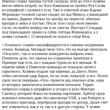
Именно ставка тренера гостей сыграла, хотя до этого хозяева
могли забить второй, но Хосе Кампанья не пробил Руя Силву
из штрафной с нулевого угла. Уже в ответной атаке Карлос
Фернандес головой сделал скидку на ход Мачису, а вышедший
на замену Дарвин убежал по центру на скорости, обыграл
вратаря и забил в пустые. После этого игру вели именно
гости, но выйти вперед так и не смогли. Выстрел Сольдадо
под перекладину привел к сейву Айтора Фернандеса, а у
хозяев головой с 11-метровой не попал в створ Везу.
«Эспаньол» плавно квалифицируется в главные неудачники
сезона. Команда Абелардо мало того, что на выезде проиграла
«Осасуне», так и основные конкуренты набрали очки.
Понятное дело, что шансы на сохранение прописки в
Примере еще есть, но с каждым туром их все меньше. В
первом тайме в Памплоне команды не показали ничего
серьезного. Хозяева подали три корнера, да Диего Лопес
отбил неплохой удар Бархи, но на этом, пожалуй, и все. Почти
сразу после перерыва «Оса» провела ряд опасных атак, одна
из которых закончилась назначением пенальти. Торрес
набросил снаряд в штрафную и угодил в руку Виктору
Санчесу, который бежал на помощь партнерам. Арбитр сразу
назначил пенальти даже без просмотра VAR, а сам Роберто и
исполнил приговор, перебросив вратаря по центру. Далее счет
мог измениться, как в ту, так и в другую сторону. У хозяев