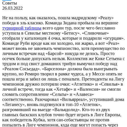
Советы
26.03.2022
Не на пользу, как оказалось, пошла мадридскому «Реалу»
победа в эль класико. Команда Зидана пробыла на вершине
турнирной таблицы
всего один тур, после чего бесславно
уступила в Севилье местному «Бетису». «Сливочные»
отобрали у каталонцев 4 очка, которые и подарили «огурцам».
Команде Руби вроде как ни холодно, ни жарко, а вот «Реал»
может вновь не завоевать чемпионство, хотя преимущество по
личным встречам над «Барсой» никуда не делось. Просто
осечек больше допускать нельзя. Коллектив же Кике Сетьена с
трудом и под свист домашних трибун вымучил победу над
«Реалом Сосьедад». «Барселона» должна была выигрывать
крупно, но Ремиро творил в рамке чудеса, а у Месси опять не
пошла игра и забил он лишь с пенальти. Претенденты на Лигу
чемпионов дружно потеряли очки: «Атлетико» и «Севилья» в
личной встрече, тогда как «Хетафе» и «Валенсия» не смогли
сломить сопротивление «Сельты» и «Алавеса»
соответственно. Разочаровал «Вильярреал», уступивший дома
«Леганесу», вновь подтянулся в топ-10 «Атлетик»,
разгромивший на выезде «Вальядолид». Кто-то из двух
главных баскских клубов точно будет играть в Лиге Европы,
как победитель Кубка, хотя сан-себастьянцы не против
попылить в Лиге чемпионов, куда еще могут попасть через