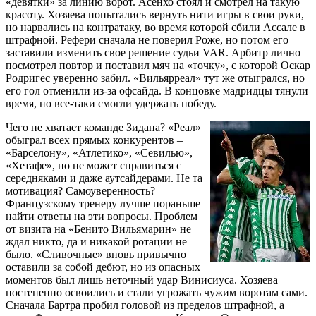
«девятки» за линию ворот. Асенхо стоял и смотрел на такую
красоту. Хозяева попытались вернуть нити игры в свои руки,
но нарвались на контратаку, во время которой сбили Ассале в
штрафной. Рефери сначала не поверил Роже, но потом его
заставили изменить свое решение судьи VAR. Арбитр лично
посмотрел повтор и поставил мяч на «точку», с которой Оскар
Родригес уверенно забил. «Вильярреал» тут же отыгрался, но
его гол отменили из-за офсайда. В концовке мадридцы тянули
время, но все-таки смогли удержать победу.
Чего не хватает команде Зидана? «Реал»
обыграл всех прямых конкурентов –
«Барселону», «Атлетико», «Севилью»,
«Хетафе», но не может справиться с
середняками и даже аутсайдерами. Не та
мотивация? Самоуверенность?
Французскому тренеру лучше пораньше
найти ответы на эти вопросы. Проблем
от визита на «Бенито Вильямарин» не
ждал никто, да и никакой ротации не
было. «Сливочные» вновь привычно
оставили за собой дебют, но из опасных
моментов был лишь неточный удар Винисиуса. Хозяева
постепенно освоились и стали угрожать чужим воротам сами.
Сначала Бартра пробил головой из пределов штрафной, а