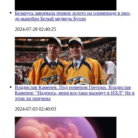
Беларусь завоевала первое золото на олимпиаде в рио-
де-жанейро Белый медведь Булли
2024-07-28 02:40:25
Владислав Каменев. Под номером Гретцки. Владислав
Каменев: "Надеюсь, меня все-таки вызовут в НХЛ" Не в
этом ли причина
2024-07-03 02:40:03