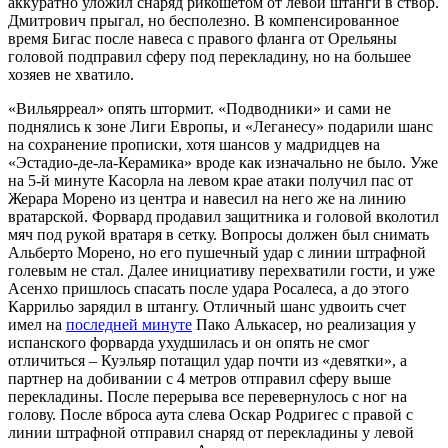
аккуратно уложил снаряд рикошетом от левой штанги в створ.
Дмитрович прыгал, но бесполезно. В компенсированное
время Бигас после навеса с правого фланга от Орельяны
головой подправил сферу под перекладину, но на большее
хозяев не хватило.
«Вильярреал» опять штормит. «Подводники» и сами не
поднялись к зоне Лиги Европы, и «Леганесу» подарили шанс
на сохранение прописки, хотя шансов у мадридцев на
«Эстадио-де-ла-Керамика» вроде как изначально не было. Уже
на 5-й минуте Касорла на левом крае атаки получил пас от
Жерара Морено из центра и навесил на него же на линию
вратарской. Форвард продавил защитника и головой вколотил
мяч под рукой вратаря в сетку. Вопросы должен был снимать
Альберто Морено, но его пушечный удар с линии штрафной
голевым не стал. Далее инициативу перехватили гости, и уже
Асенхо пришлось спасать после удара Росалеса, а до этого
Каррильо зарядил в штангу. Отличный шанс удвоить счет
имел на
последней минуте
Пако Алькасер, но реализация у
испанского форварда ухудшилась и он опять не смог
отличиться – Куэльяр потащил удар почти из «девятки», а
партнер на добивании с 4 метров отправил сферу выше
перекладины. После перерыва все перевернулось с ног на
голову. После вброса аута слева Оскар Родригес с правой с
линии штрафной отправил снаряд от перекладины у левой