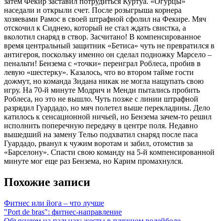
затем Фекир заставил потрудиться Куртуа. «Огурцы»
наседали и открыли счет. После розыгрыша корнера
хозяевами Рамос в своей штрафной сфолил на Фекире. Мяч
отскочил к Сиднею, который не стал ждать свистка, а
вколотил снаряд в створ. Засчитано! В компенсированное
время центральный защитник «Бетиса» чуть не превратился в
антигероя, поскольку именно он сделал подножку Марсело –
пенальти! Бензема с «точки» переиграл Роблеса, пробив в
левую «шестерку». Казалось, что во втором тайме гости
дожмут, но команда Зидана никак не могла нащупать свою
игру. На 70-й минуте Модрич и Менди пытались пробить
Роблеса, но это не вышло. Чуть позже с линии штрафной
разрядил Гуардадо, но мяч полетел выше перекладины. Дело
катилось к сенсационной ничьей, но Бензема зачем-то решил
исполнить поперечную передачу в центре поля. Недавно
вышедший на замену Тельо подхватил снаряд после паса
Гуардадо, рванул к чужим воротам и забил, отомстив за
«Барселону». Спасти свою команду на 5-й компенсированной
минуте мог еще раз Бензема, но Карим промахнулся.
Похожие записи
Фитнес или йога – что лучше
"Port de bras": фитнес-направление
Объясняем на пальцах: жесты в пляжном волейболе