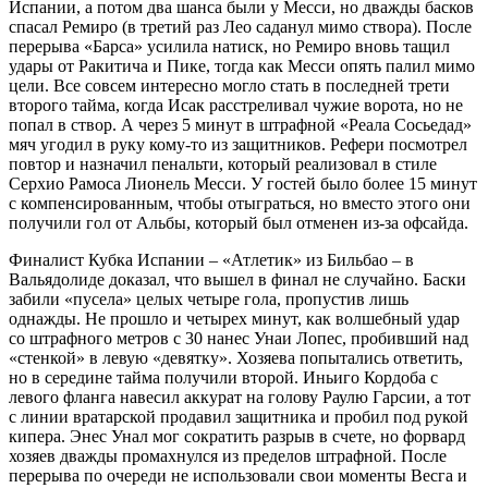
Испании, а потом два шанса были у Месси, но дважды басков
спасал Ремиро (в третий раз Лео саданул мимо створа). После
перерыва «Барса» усилила натиск, но Ремиро вновь тащил
удары от Ракитича и Пике, тогда как Месси опять палил мимо
цели. Все совсем интересно могло стать в последней трети
второго тайма, когда Исак расстреливал чужие ворота, но не
попал в створ. А через 5 минут в штрафной «Реала Сосьедад»
мяч угодил в руку кому-то из защитников. Рефери посмотрел
повтор и назначил пенальти, который реализовал в стиле
Серхио Рамоса Лионель Месси. У гостей было более 15 минут
с компенсированным, чтобы отыграться, но вместо этого они
получили гол от Альбы, который был отменен из-за офсайда.
Финалист Кубка Испании – «Атлетик» из Бильбао – в
Вальядолиде доказал, что вышел в финал не случайно. Баски
забили «пусела» целых четыре гола, пропустив лишь
однажды. Не прошло и четырех минут, как волшебный удар
со штрафного метров с 30 нанес Унаи Лопес, пробивший над
«стенкой» в левую «девятку». Хозяева попытались ответить,
но в середине тайма получили второй. Иньиго Кордоба с
левого фланга навесил аккурат на голову Раулю Гарсии, а тот
с линии вратарской продавил защитника и пробил под рукой
кипера. Энес Унал мог сократить разрыв в счете, но форвард
хозяев дважды промахнулся из пределов штрафной. После
перерыва по очереди не использовали свои моменты Весга и