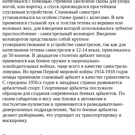
натягивался с помощью стремени (железной скобы для упора
ногой, или ворота), а спуск производился простейшим
спусковым устройством. Станковый самострел
устанавливался на особом станке (раме) с колесами. В нем
применялся стальной лук и толстая тетива из веревки или
воловьих жил, для взведения которой использовалось зубчатое
приспособление - самострельный коловорот. Введение
коловоротов представляло собой крупное
усовершенствование в устройстве самострелов, так как для
натягивания тетивы самострелов в 12-14 веках, привлекалось
до 50 воинов. В двадцатом столетии арбалет иногда
применялся как боевое оружие в национально-
освободительных войнах, чаще всего в качестве самострела-
ловушки. Во время Первой мировой войны 1914-1918 годов
немцы применяли станковый арбалет в качестве гранатомета.
С середины 1950-х годов в западных странах развивается
арбалетный спорт. Спортивные арбалеты послужили
образцом для создания современных боевых арбалетов. По
своим габаритам и весу они близки к автоматам и
пистолетам-пулеметам и применяются в разведывательно-
диверсионных подразделениях. Часто боевые арбалеты
делают разборными, что упрощает их транспортировку и
маскировку.