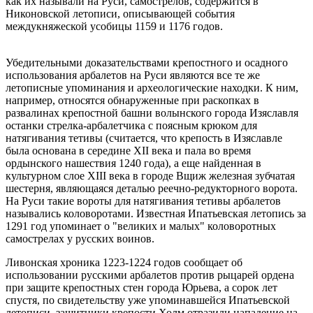
как их называли на Руси, самострелов, содержится в
Никоновской летописи, описывающей события
междукняжеской усобицы 1159 и 1176 годов.
Убедительными доказательствами крепостного и осадного
использования арбалетов на Руси являются все те же
летописные упоминания и археологические находки. К ним,
например, относятся обнаруженные при раскопках в
развалинах крепостной башни волынского города Изяславля
останки стрелка-арбалетчика с поясным крюком для
натягивания тетивы (считается, что крепость в Изяславле
была основана в середине XII века и пала во время
ордынского нашествия 1240 года), а еще найденная в
культурном слое XIII века в городе Вщиж железная зубчатая
шестерня, являющаяся деталью реечно-редукторного ворота.
На Руси такие вороты для натягивания тетивы арбалетов
назывались коловоротами. Известная Ипатьевская летопись за
1291 год упоминает о "великих и малых" коловоротных
самострелах у русских воинов.
Ливонская хроника 1223-1224 годов сообщает об
использовании русскими арбалетов против рыцарей ордена
при защите крепостных стен города Юрьева, а сорок лет
спустя, по свидетельству уже упоминавшейся Ипатьевской
летописи, защитники крепости Холм отразили нападение на