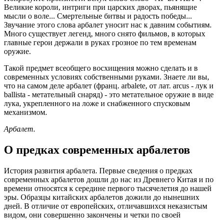
Великие короли, интриги при царских дворах, пьянящие
мысли о воле... Смертельные битвы и радость победы...
Звучание этого слова арбалет уносит нас к давним событиям.
Много существует легенд, много снято фильмов, в которых
главные герои держали в руках грозное по тем временам
оружие.
Такой предмет всеобщего восхищения можно сделать и в
современных условиях собственными руками. Знаете ли вы,
что на самом деле арбалет (франц. arbalete, от лат. arcus - лук и
ballista - метательный снаряд) - это метательное оружие в виде
лука, укрепленного на ложе и снабженного спусковым
механизмом.
Арбалет.
О предках современных арбалетов
История развития арбалета. Первые сведения о предках
современных арбалетов дошли до нас из Древнего Китая и по
времени относятся к середине первого тысячелетия до нашей
эры. Образцы китайских арбалетов дожили до нынешних
дней. В отличие от европейских, отличавшихся неказистым
видом, они совершенно закончены и четки по своей