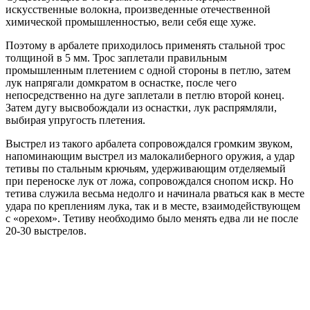
искусственные волокна, произведенные отечественной
химической промышленностью, вели себя еще хуже.
Поэтому в арбалете приходилось применять стальной трос
толщиной в 5 мм. Трос заплетали правильным
промышленным плетением с одной стороны в петлю, затем
лук напрягали домкратом в оснастке, после чего
непосредственно на дуге заплетали в петлю второй конец.
Затем дугу высвобождали из оснастки, лук распрямляли,
выбирая упругость плетения.
Выстрел из такого арбалета сопровождался громким звуком,
напоминающим выстрел из малокалиберного оружия, а удар
тетивы по стальным крючьям, удерживающим отделяемый
при переноске лук от ложа, сопровождался снопом искр. Но
тетива служила весьма недолго и начинала рваться как в месте
удара по креплениям лука, так и в месте, взаимодействующем
с «орехом». Тетиву необходимо было менять едва ли не после
20-30 выстрелов.