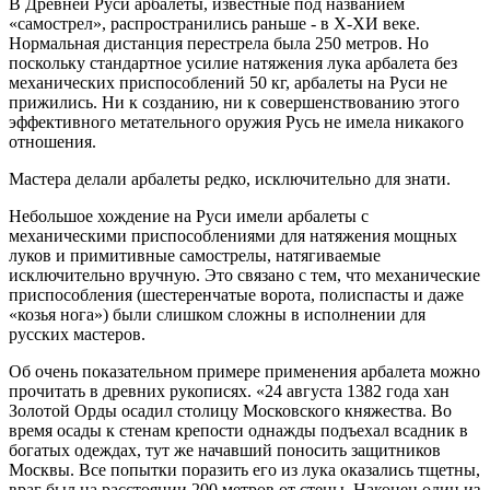
В Древней Руси арбалеты, известные под названием
«самострел», распространились раньше - в Х-ХИ веке.
Нормальная дистанция перестрела была 250 метров. Но
поскольку стандартное усилие натяжения лука арбалета без
механических приспособлений 50 кг, арбалеты на Руси не
прижились. Ни к созданию, ни к совершенствованию этого
эффективного метательного оружия Русь не имела никакого
отношения.
Мастера делали арбалеты редко, исключительно для знати.
Небольшое хождение на Руси имели арбалеты с
механическими приспособлениями для натяжения мощных
луков и примитивные самострелы, натягиваемые
исключительно вручную. Это связано с тем, что механические
приспособления (шестеренчатые ворота, полиспасты и даже
«козья нога») были слишком сложны в исполнении для
русских мастеров.
Об очень показательном примере применения арбалета можно
прочитать в древних рукописях. «24 августа 1382 года хан
Золотой Орды осадил столицу Московского княжества. Во
время осады к стенам крепости однажды подъехал всадник в
богатых одеждах, тут же начавший поносить защитников
Москвы. Все попытки поразить его из лука оказались тщетны,
враг был на расстоянии 200 метров от стены. Наконец один из