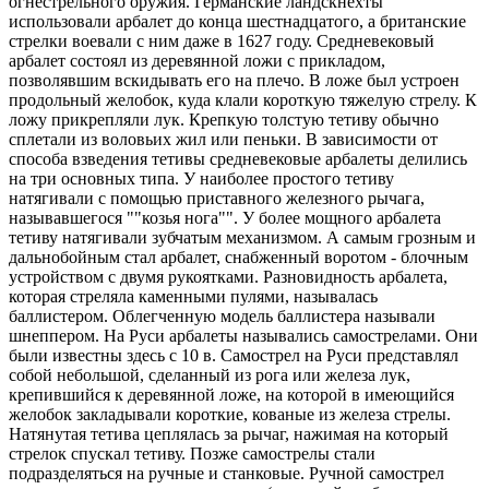
огнестрельного оружия. Германские ландскнехты
использовали арбалет до конца шестнадцатого, а британские
стрелки воевали с ним даже в 1627 году. Средневековый
арбалет состоял из деревянной ложи с прикладом,
позволявшим вскидывать его на плечо. В ложе был устроен
продольный желобок, куда клали короткую тяжелую стрелу. К
ложу прикрепляли лук. Крепкую толстую тетиву обычно
сплетали из воловьих жил или пеньки. В зависимости от
способа взведения тетивы средневековые арбалеты делились
на три основных типа. У наиболее простого тетиву
натягивали с помощью приставного железного рычага,
называвшегося ""козья нога"". У более мощного арбалета
тетиву натягивали зубчатым механизмом. А самым грозным и
дальнобойным стал арбалет, снабженный воротом - блочным
устройством с двумя рукоятками. Разновидность арбалета,
которая стреляла каменными пулями, называлась
баллистером. Облегченную модель баллистера называли
шнеппером. На Руси арбалеты назывались самострелами. Они
были известны здесь с 10 в. Самострел на Руси представлял
собой небольшой, сделанный из рога или железа лук,
крепившийся к деревянной ложе, на которой в имеющийся
желобок закладывали короткие, кованые из железа стрелы.
Натянутая тетива цеплялась за рычаг, нажимая на который
стрелок спускал тетиву. Позже самострелы стали
подразделяться на ручные и станковые. Ручной самострел