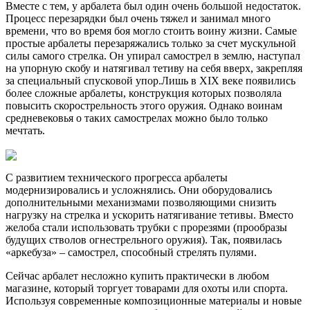
Вместе с тем, у арбалета был один очень большой недостаток.
Процесс перезарядки был очень тяжел и занимал много
времени, что во время боя могло стоить воину жизни. Самые
простые арбалеты перезаряжались только за счет мускульной
силы самого стрелка. Он упирал самострел в землю, наступал
на упорную скобу и натягивал тетиву на себя вверх, закрепляя
за специальный спусковой упор.Лишь в XIX веке появились
более сложные арбалеты, конструкция которых позволяла
повысить скорострельность этого оружия. Однако воинам
средневековья о таких самострелах можно было только
мечтать.
С развитием технического прогресса арбалеты
модернизировались и усложнялись. Они оборудовались
дополнительными механизмами позволяющими снизить
нагрузку на стрелка и ускорить натягивание тетивы. Вместо
желоба стали использовать трубки с прорезями (прообразы
будущих стволов огнестрельного оружия). Так, появилась
«аркебуза» – самострел, способный стрелять пулями.
Сейчас арбалет несложно купить практически в любом
магазине, который торгует товарами для охоты или спорта.
Используя современные композиционные материалы и новые