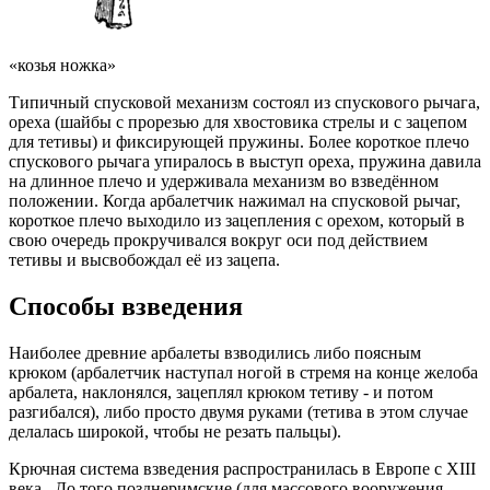
«козья ножка»
Типичный спусковой механизм состоял из спускового рычага,
ореха (шайбы с прорезью для хвостовика стрелы и с зацепом
для тетивы) и фиксирующей пружины. Более короткое плечо
спускового рычага упиралось в выступ ореха, пружина давила
на длинное плечо и удерживала механизм во взведённом
положении. Когда арбалетчик нажимал на спусковой рычаг,
короткое плечо выходило из зацепления с орехом, который в
свою очередь прокручивался вокруг оси под действием
тетивы и высвобождал её из зацепа.
Способы взведения
Наиболее древние арбалеты взводились либо поясным
крюком (арбалетчик наступал ногой в стремя на конце желоба
арбалета, наклонялся, зацеплял крюком тетиву - и потом
разгибался), либо просто двумя руками (тетива в этом случае
делалась широкой, чтобы не резать пальцы).
Крючная система взведения распространилась в Европе с XIII
века . До того позднеримские (для массового вооружения