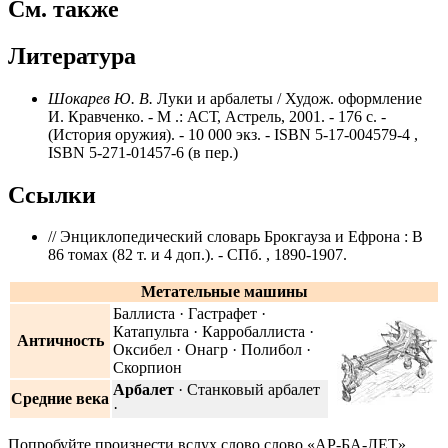
См. также
Литература
Шокарев Ю. В.
Луки и арбалеты / Худож. оформление
И. Кравченко. - М .: АСТ, Астрель, 2001. - 176 с. -
(История оружия). - 10 000 экз. - ISBN 5-17-004579-4 ,
ISBN 5-271-01457-6
(в пер.)
Ссылки
// Энциклопедический словарь Брокгауза и Ефрона : В
86 томах (82 т. и 4 доп.). - СПб. , 1890-1907.
Метательные машины
Баллиста · Гастрафет ·
Катапульта · Карробаллиста ·
Античность
Оксибел · Онагр · Полибол ·
Скорпион
Арбалет
· Станковый арбалет
Средние века
·
Попробуйте произнести вслух слово слово «АР-БА-ЛЕТ».