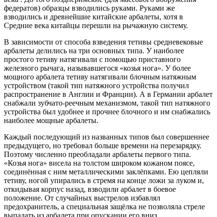
федератов) образцы взводились руками. Руками же
взводились и древнейшие китайские арбалеты, хотя в
Средние века китайцы перешли на рычажную систему.
В зависимости от способа взведения тетивы средневековые
арбалеты делились на три основных типа. У наиболее
простого тетиву натягивали с помощью приставного
железного рычага, называвшегося «козья нога». У более
мощного арбалета тетиву натягивали блочным натяжным
устройством (такой тип натяжного устройства получил
распространение в Англии и Франции). А в Германии арбалет
снабжали зубчато-реечным механизмом, такой тип натяжного
устройства был удобнее и прочнее блочного и им снабжались
наиболее мощные арбалеты.
Каждый последующий из названных типов был совершеннее
предыдущего, но требовал больше времени на перезарядку.
Поэтому численно преобладали арбалеты первого типа.
«Козья нога» висела на толстом широком кожаном поясе,
соединённая с ним металлическими заклёпками. Ею цепляли
тетиву, ногой упирались в стремя на конце ложи за луком и,
откидывая корпус назад, взводили арбалет в боевое
положение. От случайных выстрелов избавлял
предохранитель, а специальная защёлка не позволяла стреле
выпадать из арбалета при опускании его вниз.