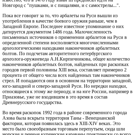
Новгород с "пушками, и с пищалями, и с самострелы...".
Пока все говорит за то, что арбалеты на Руси вышли из
употребления в качестве боевого оружия раньше, чем в
Западной Европе. Последнее известное упоминание о них
датируется документом 1486 года. Малочисленность
письменных источников о применении арбалетов на Руси в
определенной степени восполняется многочисленными
археологическими находками наконечников арбалетных
болтов. По подсчетам авторитетного петербургского
археолога-оружиеведа А.Н.Кирпичникова, общее количество
наконечников арбалетных болтов, найденных при раскопках
городов первой половины XIII века, составляет примерно 2
процента от общего числа всех найденных там наконечников
стрел. И попадаются они в основном на территории западной,
юго-западной и северо-западной Руси. Но нередки находки,
относящиеся к этому же периоду, и на юге России, например в
Приазовье, уже не входившем в это время в состав
Древнерусского государства.
Во время раскопок 1992 года в районе современного города
Азова была вскрыта территория Таны - Венецианской
фактории, которая появилась здесь в XIII-XIV веках. Это
место было своеобразным торговым перепутьем, сюда шли
морские и речные купеческие караваны практически со всего