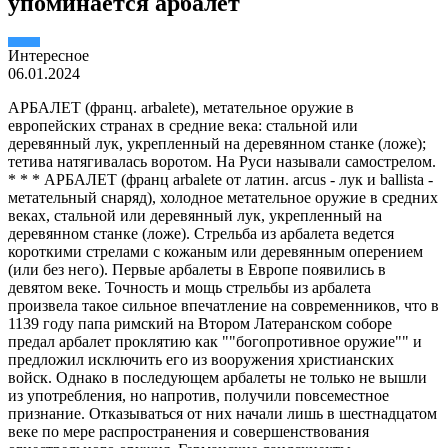
упоминается арбалет
Интересное
06.01.2024
АРБАЛЕТ (франц. arbalete), метательное оружие в
европейских странах в средние века: стальной или
деревянный лук, укрепленный на деревянном станке (ложе);
тетива натягивалась воротом. На Руси называли самострелом.
* * * АРБАЛЕТ (франц arbalete от латин. arcus - лук и ballista -
метательный снаряд), холодное метательное оружие в средних
веках, стальной или деревянный лук, укрепленный на
деревянном станке (ложе). Стрельба из арбалета ведется
короткими стрелами с кожаным или деревянным оперением
(или без него). Первые арбалеты в Европе появились в
девятом веке. Точность и мощь стрельбы из арбалета
произвела такое сильное впечатление на современников, что в
1139 году папа римский на Втором Латеранском соборе
предал арбалет проклятию как ""богопротивное оружие"" и
предложил исключить его из вооружения христианских
войск. Однако в последующем арбалеты не только не вышли
из употребления, но напротив, получили повсеместное
признание. Отказываться от них начали лишь в шестнадцатом
веке по мере распространения и совершенствования