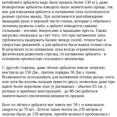
китайского арбалета надо было выжать более 130 кг), даже
безворотные арбалеты взводить было значительно проще, так
как для взведения арбалета и натяжения лука используются
разные группы мышц. Лук натягивается разгибающими
мышцами руки и верхней части спины, которые у обычного
человека развиты слабо, а арбалет взводится самыми
сильными - ногами, бицепсами и мышцами пресса. Также
нагрузка снижалась за счет того, что при натяжении лука
требовалось выдержать баланс между силой, точностью и
скоростью движений, а для арбалета была важна только сила.
В результате если натяжение лука всегда ограничивалось
физическим развитием стрелка, то натяжение арбалета - в
основном прочностью спускового механизма.
С другой стороны, даже лёгкие арбалеты имели энергию
выстрела до 150 Дж , против порядка 50 Дж у луков.
Возможность использовать для натяжения тетивы рычаг, ноги,
или хотя бы восемь пальцев (вместо двух), позволяла даже при
вдвое более коротком луке (у рычажных - обычно 65 см, у
ручных и крючных конструкций - до 80 см) добиться
значительного увеличения мощности оружия.
Болт из лёгкого арбалета мог иметь вес 50 г и начальную
скорость до 70 м/с. Летели такие болты на 250 метров и
опасны были до 150 метров, причём кольчуга пробивалась с