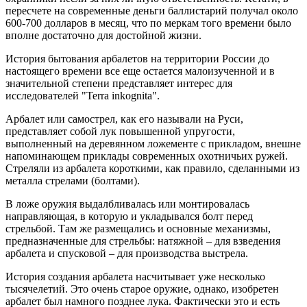
пересчете на современные деньги баллистарий получал около
600-700 долларов в месяц, что по меркам того времени было
вполне достаточно для достойной жизни.
История бытования арбалетов на территории России до
настоящего времени все еще остается малоизученной и в
значительной степени представляет интерес для
исследователей "Terra inkognita".
Арбалет или самострел, как его называли на Руси,
представляет собой лук повышенной упругости,
выполненный на деревянном ложементе с прикладом, внешне
напоминающем приклады современных охотничьих ружей.
Стреляли из арбалета короткими, как правило, сделанными из
металла стрелами (болтами).
В ложе оружия выдалбливалась или монтировалась
направляющая, в которую и укладывался болт перед
стрельбой. Там же размещались и основные механизмы,
предназначенные для стрельбы: натяжной – для взведения
арбалета и спусковой – для производства выстрела.
История создания арбалета насчитывает уже несколько
тысячелетий. Это очень старое оружие, однако, изобретен
арбалет был намного позднее лука. Фактически это и есть