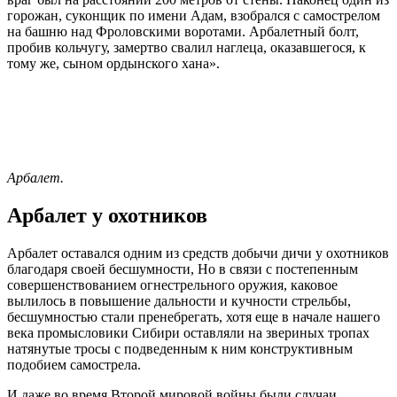
горожан, суконщик по имени Адам, взобрался с самострелом
на башню над Фроловскими воротами. Арбалетный болт,
пробив кольчугу, замертво свалил наглеца, оказавшегося, к
тому же, сыном ордынского хана».
Арбалет.
Арбалет у охотников
Арбалет оставался одним из средств добычи дичи у охотников
благодаря своей бесшумности, Но в связи с постепенным
совершенствованием огнестрельного оружия, каковое
вылилось в повышение дальности и кучности стрельбы,
бесшумностью стали пренебрегать, хотя еще в начале нашего
века промысловики Сибири оставляли на звериных тропах
натянутые тросы с подведенным к ним конструктивным
подобием самострела.
И даже во время Второй мировой войны были случаи