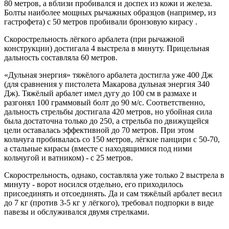
80 метров, а вблизи пробивался и доспех из кожи и железа.
Болты наиболее мощных рычажных образцов (например, из
гастрофета) с 50 метров пробивали бронзовую кирасу .
Скорострельность лёгкого арбалета (при рычажной
конструкции) достигала 4 выстрела в минуту. Прицельная
дальность составляла 60 метров.
«Дульная энергия» тяжёлого арбалета достигла уже 400 Дж
(для сравнения у пистолета Макарова дульная энергия 340
Дж). Тяжёлый арбалет имел дугу до 100 см в размахе и
разгонял 100 граммовый болт до 90 м/с. Соответственно,
дальность стрельбы достигала 420 метров, но убойная сила
была достаточна только до 250, а стрельба по движущейся
цели оставалась эффективной до 70 метров. При этом
кольчуга пробивалась со 150 метров, лёгкие панцири с 50-70,
а стальные кирасы (вместе с находящимися под ними
кольчугой и ватником) - с 25 метров.
Скорострельность, однако, составляла уже только 2 выстрела в
минуту - ворот носился отдельно, его приходилось
присоединять и отсоединять. Да и сам тяжёлый арбалет весил
до 7 кг (против 3-5 кг у лёгкого), требовал подпорки в виде
павезы и обслуживался двумя стрелками.