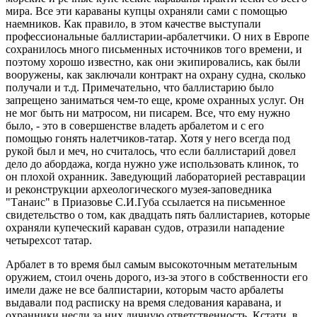
мира. Все эти караваны купцы охраняли сами с помощью
наемников. Как правило, в этом качестве выступали
профессиональные баллистарии-арбалетчики. О них в Европе
сохранилось много письменных источников того времени, и
поэтому хорошо известно, как они экипировались, как были
вооружены, как заключали контракт на охрану судна, сколько
получали и т.д. Примечательно, что баллистарию было
запрещено заниматься чем-то еще, кроме охранных услуг. Он
не мог быть ни матросом, ни писарем. Все, что ему нужно
было, - это в совершенстве владеть арбалетом и с его
помощью гонять налетчиков-татар. Хотя у него всегда под
рукой был и меч, но считалось, что если баллистарий довел
дело до абордажа, когда нужно уже использовать клинок, то
он плохой охранник. Заведующий лабораторией реставрации
и реконструкции археологического музея-заповедника
"Танаис" в Приазовье С.И.Губа ссылается на письменное
свидетельство о том, как двадцать пять баллистариев, которые
охраняли купеческий караван судов, отразили нападение
четырехсот татар.
Арбалет в то время был самым высокоточным метательным
оружием, стоил очень дорого, из-за этого в собственности его
имели даже не все балпистарии, которым часто арбалеты
выдавали под расписку на время следования каравана, и
охранники несли за них личную ответственность. Кстати, в