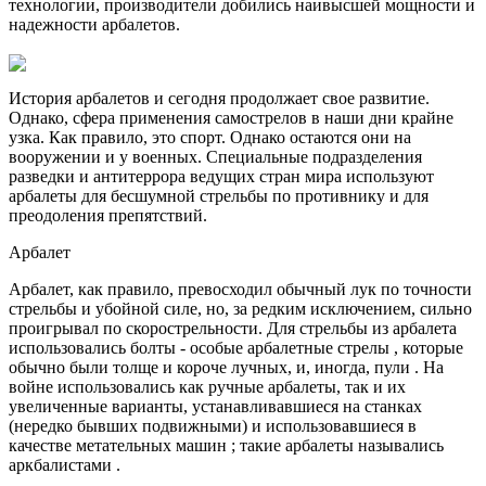
технологии, производители добились наивысшей мощности и
надежности арбалетов.
История арбалетов и сегодня продолжает свое развитие.
Однако, сфера применения самострелов в наши дни крайне
узка. Как правило, это спорт. Однако остаются они на
вооружении и у военных. Специальные подразделения
разведки и антитеррора ведущих стран мира используют
арбалеты для бесшумной стрельбы по противнику и для
преодоления препятствий.
Арбалет
Арбалет, как правило, превосходил обычный лук по точности
стрельбы и убойной силе, но, за редким исключением, сильно
проигрывал по скорострельности. Для стрельбы из арбалета
использовались болты - особые арбалетные стрелы , которые
обычно были толще и короче лучных, и, иногда, пули . На
войне использовались как ручные арбалеты, так и их
увеличенные варианты, устанавливавшиеся на станках
(нередко бывших подвижными) и использовавшиеся в
качестве метательных машин ; такие арбалеты назывались
аркбалистами .