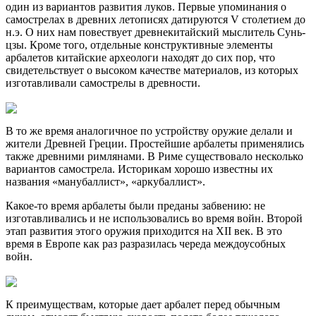
один из вариантов развития луков. Первые упоминания о
самострелах в древних летописях датируются V столетием до
н.э. О них нам повествует древнекитайский мыслитель Сунь-
цзы. Кроме того, отдельные конструктивные элементы
арбалетов китайские археологи находят до сих пор, что
свидетельствует о высоком качестве материалов, из которых
изготавливали самострелы в древности.
В то же время аналогичное по устройству оружие делали и
жители Древней Греции. Простейшие арбалеты применялись
также древними римлянами. В Риме существовало несколько
вариантов самострела. Историкам хорошо известны их
названия «манубаллист», «аркубаллист».
Какое-то время арбалеты были преданы забвению: не
изготавливались и не использовались во время войн. Второй
этап развития этого оружия приходится на XII век. В это
время в Европе как раз разразилась череда междоусобных
войн.
К преимуществам, которые дает арбалет перед обычным