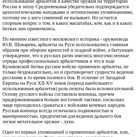
Использование арбалетов в качестве оружия на территории
России в эпоху Средневековья убедительно подтверждается
археологическими находками и летописными упоминаниями,
поэтому ни у кого сомнений не вызывает. Но остается
спорным вопрос о том, в каких масштабах, кем, как и в каких
битвах они применялись.
По мнению известного московского историка - оружиеведа
Ю.В. Шокарева, арбалеты на Руси использовались главным
образом при обороне крепостей и осадной войне, а бытующее
утверждение, что в русских ратях имелись многочисленные
отряды профессиональных арбалетчиков и что в ходе
Куликовской битвы русское войско применяло арбалеты, не
только бездоказательно, но и противоречит сущности ведения
русскими в то время полевого боя. В отличие от Западной
Европы на Руси ХII-XV веков (период наибольшего
использования арбалетов) роль пехоты была вспомогательной.
Основу русского войска составляла конница, причем
придерживавшаяся больше восточной тактики, поскольку
чаще приходилось сражаться с войсками кочевых народов.
Русская конница всегда отличалась подвижностью и
маневренностью, предпочитая для ведения дальнего боя
легкое метательное оружие - луки.
Одно из первых упоминаний о применении арбалетов, или,