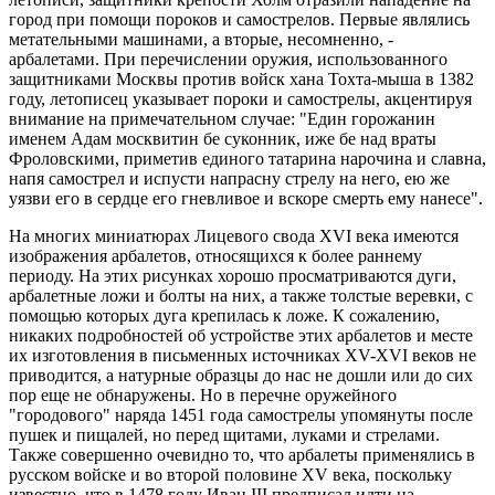
город при помощи пороков и самострелов. Первые являлись
метательными машинами, а вторые, несомненно, -
арбалетами. При перечислении оружия, использованного
защитниками Москвы против войск хана Тохта-мыша в 1382
году, летописец указывает пороки и самострелы, акцентируя
внимание на примечательном случае: "Един горожанин
именем Адам москвитин бе суконник, иже бе над враты
Фроловскими, приметив единого татарина нарочина и славна,
напя самострел и испусти напрасну стрелу на него, ею же
уязви его в сердце его гневливое и вскоре смерть ему нанесе".
На многих миниатюрах Лицевого свода XVI века имеются
изображения арбалетов, относящихся к более раннему
периоду. На этих рисунках хорошо просматриваются дуги,
арбалетные ложи и болты на них, а также толстые веревки, с
помощью которых дуга крепилась к ложе. К сожалению,
никаких подробностей об устройстве этих арбалетов и месте
их изготовления в письменных источниках XV-XVI веков не
приводится, а натурные образцы до нас не дошли или до сих
пор еще не обнаружены. Но в перечне оружейного
"городового" наряда 1451 года самострелы упомянуты после
пушек и пищалей, но перед щитами, луками и стрелами.
Также совершенно очевидно то, что арбалеты применялись в
русском войске и во второй половине XV века, поскольку
известно, что в 1478 году Иван III предписал идти на