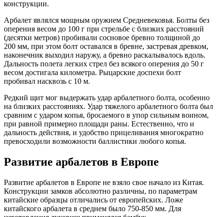
конструкции.
Арбалет являлся мощным оружием Средневековья. Болты без
оперения весом до 100 г при стрельбе с близких расстояний
(десятки метров) пробивали сосновое бревно толщиной до
200 мм, при этом болт оставался в бревне, застревая древком,
наконечник выходил наружу, а бревно раскалывалось вдоль.
Дальность полета легких стрел без всякого оперения до 50 г
весом достигала километра. Рыцарские доспехи болт
пробивал насквозь с 10 м.
Редкий щит мог выдержать удар арбалетного болта, особенно
на близких расстояниях. Удар тяжелого арбалетного болта был
сравним с ударом копья, бросаемого в упор сильным воином,
при равной примерно площади раны. Естественно, что и
дальность действия, и удобство прицеливания многократно
превосходили возможности баллистики любого копья.
Развитие арбалетов в Европе
Развитие арбалетов в Европе не взяло свое начало из Китая.
Конструкции замков абсолютно различны, по параметрам
китайские образцы отличались от европейских. Ложе
китайского арбалета в среднем было 750-850 мм. Для