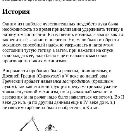
История
Одним из наиболее чувствительных неудобств лука была
необходимость во время прицеливания удерживать тетиву в
натянутом состоянии. Естественно, возникала мысль как-то
закрепить её, - запасти энергию. Но, мало было изобрести
механизм способный надёжно удерживать в натянутом
состоянии тугую тетиву, а затем, при нажатии на спуск,
освобождать её, надо было ещё и наладить массовое
производство таких механизмов.
Впервые эти проблемы были решены, по-видимому, в
Древней Греции (Сиракузах) в V веке до нашей эры .
Греческий арбалет назывался
гастрофетом
(брюшным
луком), так как его конструкция предусматривала уже не
только спусковой механизм, но и рычажный механизм
взведения (а на рычаг надо было навалиться животом). Во II
веке до н. э. (а по другим данным ещё в IV веке до н. э.)
независимо арбалеты были изобретены в Китае.