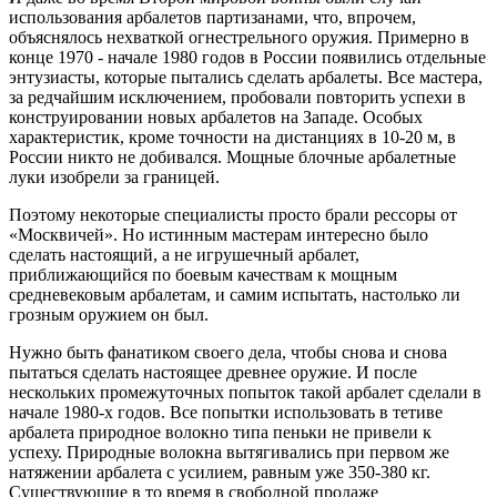
использования арбалетов партизанами, что, впрочем,
объяснялось нехваткой огнестрельного оружия. Примерно в
конце 1970 - начале 1980 годов в России появились отдельные
энтузиасты, которые пытались сделать арбалеты. Все мастера,
за редчайшим исключением, пробовали повторить успехи в
конструировании новых арбалетов на Западе. Особых
характеристик, кроме точности на дистанциях в 10-20 м, в
России никто не добивался. Мощные блочные арбалетные
луки изобрели за границей.
Поэтому некоторые специалисты просто брали рессоры от
«Москвичей». Но истинным мастерам интересно было
сделать настоящий, а не игрушечный арбалет,
приближающийся по боевым качествам к мощным
средневековым арбалетам, и самим испытать, настолько ли
грозным оружием он был.
Нужно быть фанатиком своего дела, чтобы снова и снова
пытаться сделать настоящее древнее оружие. И после
нескольких промежуточных попыток такой арбалет сделали в
начале 1980-х годов. Все попытки использовать в тетиве
арбалета природное волокно типа пеньки не привели к
успеху. Природные волокна вытягивались при первом же
натяжении арбалета с усилием, равным уже 350-380 кг.
Существующие в то время в свободной продаже