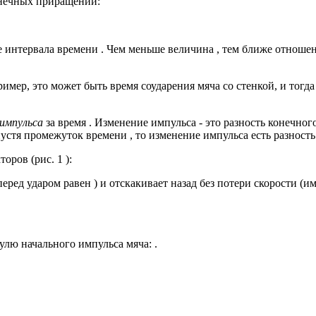
онечных приращений:
ие интервала времени . Чем меньше величина , тем ближе отношен
имер, это может быть время соударения мяча со стенкой, и тогда
 импульса
за время . Изменение импульса - это разность конечног
устя промежуток времени , то изменение импульса есть разность
оров (рис. 1 ):
ред ударом равен ) и отскакивает назад без потери скорости (имп
лю начального импульса мяча: .