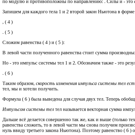
по модулю и противоположны по направлению: . Силы и - это
Запишем для каждого тела 1 и 2 второй закон Ньютона в форме (
, ( 4 )
. ( 5 )
Сложим равенства ( 4 ) и ( 5 ):
В левой части полученного равенства стоит сумма производных
Но - это импульс системы тел 1 и 2. Обозначим также - это р
. ( 6 )
Таким образом,
скорость изменения импульса системы тел ес
тел, мы и хотели получить.
Формула ( 6 ) была выведена для случая двух тел. Теперь обоб
Импульсом системы тел
тел называется векторная сумма импул
Дальше всё делается совершенно так же, как и выше (только техн
равенства сложить, то в левой части мы снова получим произв
нуль ввиду третьего закона Ньютона). Поэтому равенство ( 6 )