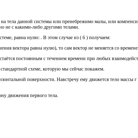
 на тела данной системы или пренебрежимо малы, или компенсир
 но не с какими-либо другими телами.
е, равна нулю: . В этом случае из ( 6 ) получаем:
ения вектора равна нулю), то сам вектор не меняется со времене
стаётся постоянным с течением времени при любых взаимодейст
 стандартной схеме, которую мы сейчас покажем.
ризонтальной поверхности. Навстречу ему движется тело массы г
ону движения первого тела.