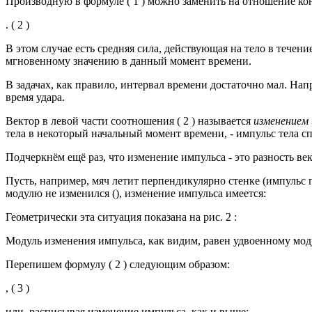
Производную в формуле ( 1 ) можно заменить на отношение к
. ( 2 )
В этом случае есть средняя сила, действующая на тело в течен
мгновенному значению в данный момент времени.
В задачах, как правило, интервал времени достаточно мал. Напр
время удара.
Вектор в левой части соотношения ( 2 ) называется
изменением
тела в некоторый начальный момент времени, - импульс тела сп
Подчеркнём ещё раз, что изменение импульса - это разность вект
Пусть, например, мяч летит перпендикулярно стенке (импульс пе
модулю не изменился (), изменение импульса имеется:
Геометрически эта ситуация показана на рис. 2 :
Модуль изменения импульса, как видим, равен удвоенному моду
Перепишем формулу ( 2 ) следующим образом:
, ( 3 )
или, расписывая изменение импульса, как и выше: