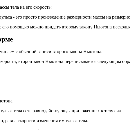
ссы тела на его скорость:
льса - это просто произведение размерности массы на размерно
 с его помощью можно придать второму закону Ньютона несколь
орме
ачинаем с обычной записи второго закона Ньютона:
 скорости, второй закон Ньютона переписывается следующим обр
ьютона.
ульса тела есть равнодействующая приложенных к телу сил.
о, равна скорости изменения импульса тела.